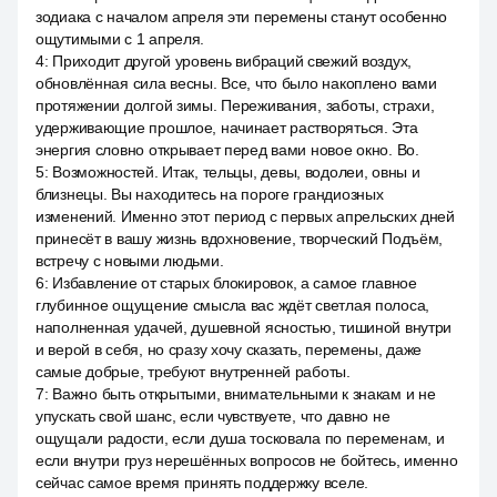
зодиака с началом апреля эти перемены станут особенно
ощутимыми с 1 апреля.
4
:
Приходит другой уровень вибраций свежий воздух,
обновлённая сила весны. Все, что было накоплено вами
протяжении долгой зимы. Переживания, заботы, страхи,
удерживающие прошлое, начинает растворяться. Эта
энергия словно открывает перед вами новое окно. Во.
5
:
Возможностей. Итак, тельцы, девы, водолеи, овны и
близнецы. Вы находитесь на пороге грандиозных
изменений. Именно этот период с первых апрельских дней
принесёт в вашу жизнь вдохновение, творческий Подъём,
встречу с новыми людьми.
6
:
Избавление от старых блокировок, а самое главное
глубинное ощущение смысла вас ждёт светлая полоса,
наполненная удачей, душевной ясностью, тишиной внутри
и верой в себя, но сразу хочу сказать, перемены, даже
самые добрые, требуют внутренней работы.
7
:
Важно быть открытыми, внимательными к знакам и не
упускать свой шанс, если чувствуете, что давно не
ощущали радости, если душа тосковала по переменам, и
если внутри груз нерешённых вопросов не бойтесь, именно
сейчас самое время принять поддержку вселе.