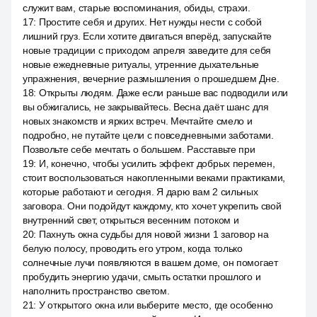
служит вам, старые воспоминания, обиды, страхи.
17
:
Простите себя и других. Нет нужды нести с собой
лишний груз. Если хотите двигаться вперёд, запускайте
новые традиции с приходом апреля заведите для себя
новые ежедневные ритуалы, утренние дыхательные
упражнения, вечерние размышления о прошедшем Дне.
18
:
Открыты людям. Даже если раньше вас подводили или
вы обжигались, не закрывайтесь. Весна даёт шанс для
новых знакомств и ярких встреч. Мечтайте смело и
подробно, не путайте цели с повседневными заботами.
Позвольте себе мечтать о большем. Расставьте при
19
:
И, конечно, чтобы усилить эффект добрых перемен,
стоит воспользоваться накопленными веками практиками,
которые работают и сегодня. Я дарю вам 2 сильных
заговора. Они подойдут каждому, кто хочет укрепить свой
внутренний свет, открыться весенним потоком и
20
:
Пахнуть окна судьбы для новой жизни 1 заговор на
белую полосу, проводить его утром, когда только
солнечные лучи появляются в вашем доме, он помогает
пробудить энергию удачи, смыть остатки прошлого и
наполнить пространство светом.
21
:
У открытого окна или выберите место, где особенно