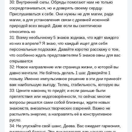
30
:
Внутренней силы. Обряды помогают нам не только
сосредотачиваться, но и доверять своему сердцу.
Прислушиваться к себе. Они нужны не для магии, ради
магии, а для установления связи с древней исконной
природой всех вещей. Даже если вы скептически
относитесь ко
31
:
Всему необычному 5 знаков зодиака, что ждёт каждого
из них в апреле? Я знаю, что каждый ищет для себя
персональные подсказки. Давайте коротко расскажу о том,
что особенно ждать представителям 5 знаков овны для вас
открывается
32
:
Новое направление или страница жизни, о которой вы
давно мечтали. Не бойтесь делать 1 шаг. Доверяйте 1
позыву. Именно импульсивное решение в эти дни принесёт
вам наибольшую выгоду. Телец, стабильность, которую вы
33
:
Цените наконец то придёт, и если раньше были
препятствия или недоговорённости, то сейчас многие
вопросы решатся сами собой близнецы, ждите новых
знакомств, внезапных творческих озарений. Важно не
распылять энергию, а направлять её в конструктивное
русло.
34
:
Не упускайте свой шанс, Деева. Вас ожидает гармония,
внутренний баланс. Эти дни подходят для начала новых