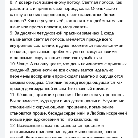
8
:
И довериться жизненному потоку. Светлая полоса. Как
распознать и принять свой период силы. Очень часто я
слышу от своих подопечных, с чего начинается белая
полоса? Как не упустить её, как понять это действительно
шанс или просто иллюзия, могу сказать.
9
:
За десятки лет духовной практики замечаю 1 когда
начинается светлая полоса, меняется прежде всего
внутреннее состояние, в душе поселяется необъяснимая
лёгкость, привычные проблемы уже не кажутся такими
страшными, окружающие начинают улыбаться.
10
:
Чаще. А вы ощущаете, что день начинается с приятных
ожиданий, даже если не все складывается идеально,
перемены восприятии происходят заметно и ощущаются
каждым сердцем. Светлый период всегда ощущается как
приход долгожданной весны. Его главный признак.
11
:
Лёгкость, принятие решения. Появляется уверенность.
Вы понимаете, куда идти и что делать дальше. Улучшение
отношений с окружающими, прощение, примирение
становится проще, беседы сердечней, а Любовь искренней
новые идеи вдохновения то, что казалось, не
12
:
Возможным внезапно становится простым и
достижимым привлечение единомышленников, новых
друзей. Встречаются люди, которые поддерживают вас и