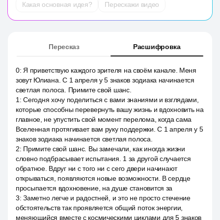
Какая основная идея?
Перескажи видео
Пересказ
Расшифровка
0
:
Я приветствую каждого зрителя на своём канале. Меня
зовут Юлиана. С 1 апреля у 5 знаков зодиака начинается
светлая полоса. Примите свой шанс.
1
:
Сегодня хочу поделиться с вами знаниями и взглядами,
которые способны перевернуть вашу жизнь и вдохновить на
главное, не упустить свой момент перелома, когда сама
Вселенная протягивает вам руку поддержки. С 1 апреля у 5
знаков зодиака начинается светлая полоса.
2
:
Примите свой шанс. Вы замечали, как иногда жизни
словно подбрасывает испытания. 1 за другой случается
обратное. Вдруг ни с того ни с сего двери начинают
открываться, появляются новые возможности. В сердце
просыпается вдохновение, на душе становится за
3
:
Заметно легче и радостней, и это не просто стечение
обстоятельств так проявляется общий поток энергии,
меняющийся вместе с космическими циклами для 5 знаков