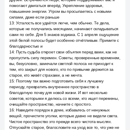
помогают двигаться вперёд. Укрепление здоровья,
повышение энергии. Утром вы просыпаетесь с новыми
силами, даже если раньше
13
:
Усталость все удаётся легче, чем обычно. Те дела,
которые не получались месяцами, начинают складываться
сами по себе. Для 5 знаков зодиака. С 1 апреля ощущение
этой белой полосы будет особенно отчётливым. Примите с
благодарностью и
14
:
Пусть судьба откроет свои объятия перед вами, как не
пропустить силу перемен. Советы, проверенные временем,
вы, безусловно, замечали светлой полоса не приходит к
тем, кто закрыт для нового, кто по привычке держится за
старое, кто живёт страхами, а не мечта.
15
:
Поэтому так важно подготовить себя к лучшему
периоду, превратить внутреннее пространство в
благодатную почву для новой жизни. И вот несколько
советов, которыми я делюсь со всеми, кто ищет перемены,
очищайте пространство, начните с простого.
16
:
Наведите порядок в доме, избавьтесь от ненужных
вещей, прочистите уголки, которые давно не видели света.
Чистое пространство это прежде всего чистота мыслях.
Отпускайте старое, благословите на уход все то, что уже не