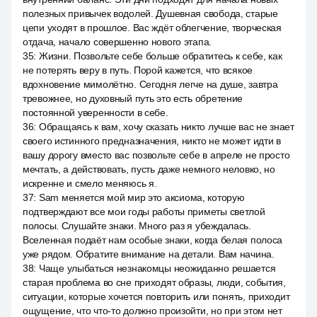
полезных привычек водолей. Душевная свобода, старые
цепи уходят в прошлое. Вас ждёт облегчение, творческая
отдача, начало совершенно нового этапа.
35
:
Жизни. Позвольте себе больше обратитесь к себе, как
не потерять веру в путь. Порой кажется, что всякое
вдохновение мимолётно. Сегодня легче на душе, завтра
тревожнее, но духовный путь это есть обретение
постоянной уверенности в себе.
36
:
Обращаясь к вам, хочу сказать никто лучше вас не знает
своего истинного предназначения, никто не может идти в
вашу дорогу вместо вас позвольте себе в апреле не просто
мечтать, а действовать, пусть даже немного неловко, но
искренне и смело меняюсь я.
37
:
Sam меняется мой мир это аксиома, которую
подтверждают все мои годы работы приметы светлой
полосы. Слушайте знаки. Много раз я убеждалась.
Вселенная подаёт нам особые знаки, когда белая полоса
уже рядом. Обратите внимание на детали. Вам начина.
38
:
Чаще улыбаться незнакомцы неожиданно решается
старая проблема во сне приходят образы, люди, события,
ситуации, которые хочется повторить или понять, приходит
ощущение, что что-то должно произойти, но при этом нет