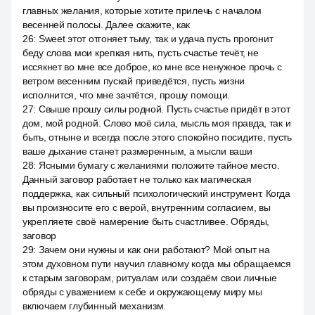
главных желания, которые хотите прилечь с началом
весенней полосы. Далее скажите, как
26
:
Sweet этот отгоняет тьму, так и удача пусть прогонит
беду слова мои крепкая нить, пусть счастье течёт, не
иссякнет во мне все доброе, ко мне все ненужное прочь с
ветром весенним пускай приведётся, пусть жизни
исполнится, что мне зачтётся, прошу помощи.
27
:
Свыше прошу силы родной. Пусть счастье придёт в этот
дом, мой родной. Слово моё сила, мысль моя правда, так и
быть, отныне и всегда после этого спокойно посидите, пусть
ваше дыхание станет размеренным, а мысли ваши
28
:
Ясными бумагу с желаниями положите тайное место.
Данный заговор работает не только как магическая
поддержка, как сильный психологический инструмент. Когда
вы произносите его с верой, внутренним согласием, вы
укрепляете своё намерение быть счастливее. Обряды,
заговор
29
:
Зачем они нужны и как они работают? Мой опыт на
этом духовном пути научил главному когда мы обращаемся
к старым заговорам, ритуалам или создаём свои личные
обряды с уважением к себе и окружающему миру мы
включаем глубинный механизм.