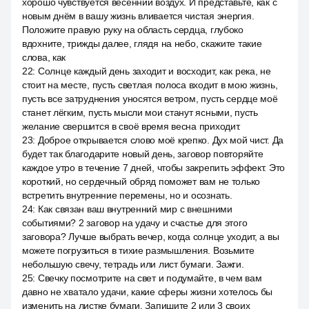
хорошо чувствуется весенний воздух. И представьте, как с
новым днём в вашу жизнь вливается чистая энергия.
Положите правую руку на область сердца, глубоко
вдохните, трижды далее, глядя на небо, скажите такие
слова, как
22
:
Солнце каждый день заходит и восходит, как река, не
стоит на месте, пусть светлая полоса входит в мою жизнь,
пусть все затруднения уносятся ветром, пусть сердце моё
станет лёгким, пусть мысли мои станут ясными, пусть
желание свершится в своё время весна приходит.
23
:
Доброе открывается слово моё крепко. Дух мой чист. Да
будет так благодарите новый день, заговор повторяйте
каждое утро в течение 7 дней, чтобы закрепить эффект. Это
короткий, но сердечный обряд поможет вам не только
встретить внутренние перемены, но и осознать.
24
:
Как связан ваш внутренний мир с внешними
событиями? 2 заговор на удачу и счастье для этого
заговора? Лучше выбрать вечер, когда солнце уходит, а вы
можете погрузиться в тихие размышления. Возьмите
небольшую свечу, тетрадь или лист бумаги. Зажги.
25
:
Свечку посмотрите на свет и подумайте, в чем вам
давно не хватало удачи, какие сферы жизни хотелось бы
изменить на листке бумаги. Запишите 2 или 3 своих