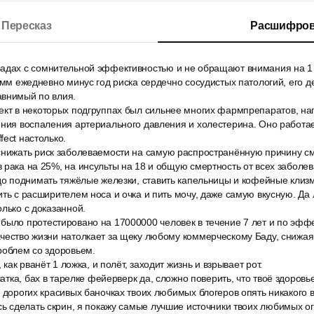
Пересказ
Расшифров
адах с сомнительной эффективностью и не обращают внимания на 1 
рамм ежедневно минус год риска сердечно сосудистых патологий, его 
авнимый по влия.
ект в некоторых подгруппах был сильнее многих фармпрепаратов, н
ения воспаления артериального давления и холестерина. Оно работае
fect настолько.
снижать риск заболеваемости на самую распространённую причину см
 рака на 25%, на инсульты на 18 и общую смертность от всех заболе
до поднимать тяжёлые железки, ставить капельницы и кофейные клизм
ить с расширителем носа и очка и пить мочу, даже самую вкусную. Да
олько с доказанной.
было протестировано на 17000000 человек в течение 7 лет и по эфф
ачество жизни натолкает за щеку любому коммерческому Баду, снижа
роблем со здоровьем.
, как рванёт 1 ложка, и полёт, заходит жизнь и взрывает рот.
чатка, бах в тарелке фейерверк да, сложно поверить, что твоё здоров
в дорогих красивых баночках твоих любимых блогеров опять никакого 
сь сделать скрин, я покажу самые лучшие источники твоих любимых о