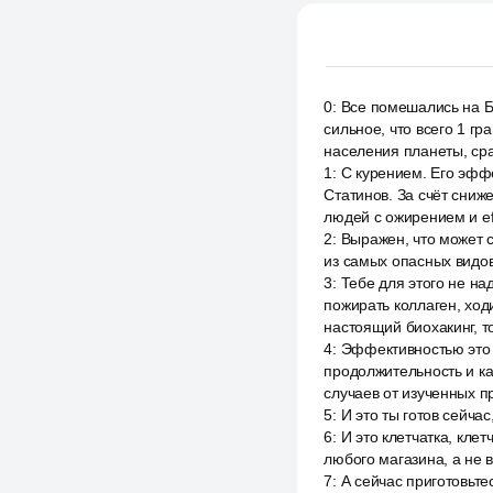
0
:
Все помешались на Б
сильное, что всего 1 г
населения планеты, ср
1
:
С курением. Его эфф
Статинов. За счёт сниж
людей с ожирением и ef
2
:
Выражен, что может 
из самых опасных видов
3
:
Тебе для этого не на
пожирать коллаген, ход
настоящий биохакинг, т
4
:
Эффективностью это 
продолжительность и к
случаев от изученных п
5
:
И это ты готов сейчас
6
:
И это клетчатка, клет
любого магазина, а не 
7
:
А сейчас приготовьте