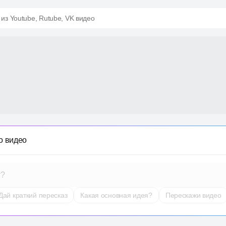
 из Youtube, Rutube, VK видео
о видео
т?
Дай краткий пересказ
Какая основная идея?
Перескажи видео