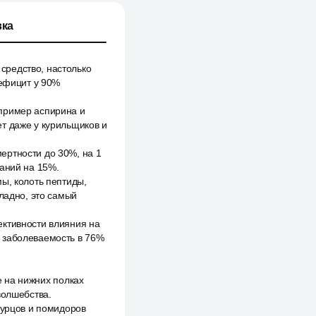
ка
средство, настолько
дефицит у 90%
апример аспирина и
т даже у курильщиков и
ертности до 30%, на 1
ваний на 15%.
ы, колоть пептиды,
 ладно, это самый
ективности влияния на
я заболеваемость в 76%
ье на нижних полках
волшебства.
гурцов и помидоров