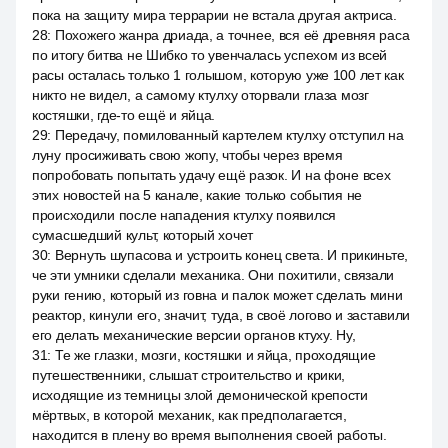
пока на защиту мира террарии не встала другая актриса.
28
:
Похожего жанра дриада, а точнее, вся её древняя раса
по итогу битва не Шибко то увенчалась успехом из всей
расы осталась только 1 голышом, которую уже 100 лет как
никто не видел, а самому ктулху оторвали глаза мозг
костяшки, где-то ещё и яйца.
29
:
Передачу, помилованный картелем ктулху отступил на
луну просиживать свою жопу, чтобы через время
попробовать попытать удачу ещё разок. И на фоне всех
этих новостей на 5 канале, какие только события не
происходили после нападения ктулху появился
сумасшедший культ, который хочет
30
:
Вернуть шупасова и устроить конец света. И прикиньте,
че эти умники сделали механика. Они похитили, связали
руки гению, который из говна и палок может сделать мини
реактор, кинули его, значит, туда, в своё логово и заставили
его делать механические версии органов ктуху. Ну,
31
:
Те же глазки, мозги, костяшки и яйца, проходящие
путешественники, слышат строительство и крики,
исходящие из темницы злой демонической крепости
мёртвых, в которой механик, как предполагается,
находится в плену во время выполнения своей работы.