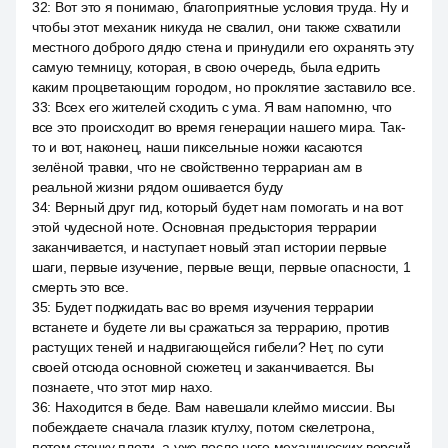
32
:
Вот это я понимаю, благоприятные условия труда. Ну и
чтобы этот механик никуда не свалил, они также схватили
местного доброго дядю стена и принудили его охранять эту
самую темницу, которая, в свою очередь, была едрить
каким процветающим городом, но проклятие заставило все.
33
:
Всех его жителей сходить с ума. Я вам напомню, что
все это происходит во время генерации нашего мира. Так-
то и вот, наконец, наши пиксельные ножки касаются
зелёной травки, что не свойственно террариан ам в
реальной жизни рядом ошивается буду
34
:
Верный друг гид, который будет нам помогать и на вот
этой чудесной ноте. Основная предыстория террарии
заканчивается, и наступает новый этап истории первые
шаги, первые изучение, первые вещи, первые опасности, 1
смерть это все.
35
:
Будет поджидать вас во время изучения террарии
встанете и будете ли вы сражаться за террарию, против
растущих теней и надвигающейся гибели? Нет, по сути
своей отсюда основной сюжетец и заканчивается. Вы
познаете, что этот мир нахо.
36
:
Находится в беде. Вам навешали клеймо миссии. Вы
побеждаете сначала глазик ктулху, потом скелетрона,
потом стенку плоти, а уже после него механических версий