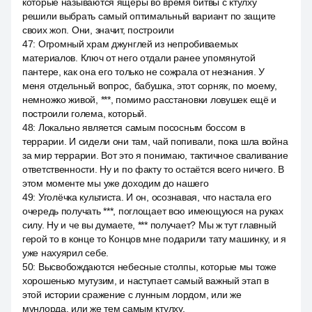
которые называются ящеры во время битвы с ктулху
решили выбрать самый оптимальный вариант по защите
своих жоп. Они, значит, построили
47
:
Огромный храм джунглей из непробиваемых
материалов. Ключ от него отдали ранее упомянутой
пантере, как она его только не сожрала от незнания. У
меня отдельный вопрос, бабушка, этот сорняк, по моему,
немножко живой, ***, помимо расстановки ловушек ещё и
построили голема, который.
48
:
Локально является самым пососным боссом в
террарии. И сидели они там, чай попивали, пока шла война
за мир террарии. Вот это я понимаю, тактичное сваливание
ответственности. Ну и по факту то остаётся всего ничего. В
этом моменте мы уже доходим до нашего
49
:
Уголёчка культиста. И он, осознавая, что настала его
очередь получать ***, поглощает всю имеющуюся на руках
силу. Ну и че вы думаете, *** получает? Мы ж тут главный
герой то в конце то Концов мне подарили тату машинку, и я
уже нахуярил себе.
50
:
Высвобождаются небесные столпы, которые мы тоже
хорошенько мутузим, и наступает самый важный этап в
этой истории сражение с лунным лордом, или же
мунлорда, или же тем самым ктулху.