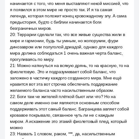
начинается с того, что меня выставляют некой миссией, что
я появился в этом мире не просто так. И я та самая
легенда, которая положит конец кровожадному злу. А сама
предыстория, будто с библии начинается боги
безграничных миров.
20
:
Террарии сделали так, что все живые существа жили в
мире и гармонии, будь ты умным, но жопоруким, фури
динозавром или полуголой дриадой, однако для каждого
мира должна соблюдаться 1 очень важная черта баланс,
прогуливаясь по миру.
21
:
Можно наткнуться на всякую дрянь, то на красную, то на
фиолетовую. Это и подразумевает собой баланс, что
заложено в частичку каждого созданного мира. Мне ещё
нравится вот эта вот строчка обеспечить поддержание
желаемого баланса часто насильственным образом.
22
:
Боги там че жителей плёткой бьют или что? Но на
самом деле именно они являются основным способом
поддерживать этот самый баланс. Багранцева авляет собой
кровавое покрывало, связанное чуть ли не с каждым
миром. А искажение это этакий фиолетовый плед, который
можно
23
:
Назвать 1 словом, раком, ***, да, насильственным