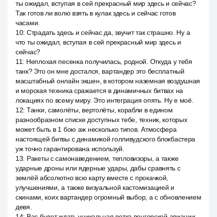
ты ожидал, вступая в сей прекрасный мир здесь и сейчас?
Так готов ли волю взять в кулак здесь и сейчас готов
часами.
10
:
Страдать здесь и сейчас да, звучит так страшно. Ну а
что ты ожидал, вступая в сей прекрасный мир здесь и
сейчас?
11
:
Неплохая песенка получилась, родной. Откуда у тебя
танк? Это он мне достался, вартандер это бесплатный
масштабный онлайн экшен, в котором наземная воздушная
и морская техника сражается в динамичных битвах на
локациях по всему миру. Это интеграция опять. Ну е моё.
12
:
Танки, самолёты, вертолёты, корабли в едином
разнообразном списке доступных тебе, техник, которых
может быть в 1 бою аж несколько типов. Атмосфера
настоящей битвы с динамикой голливудского блокбастера
уж точно гарантирована используй.
13
:
Ракеты с самонаведением, тепловизоры, а также
ударные дроны или ядерные удары, дабы сравнять с
землёй абсолютно всю карту вместе с прокачкой,
улучшениями, а также визуальной кастомизацией и
скинами, коих вартандер огромный выбор, а с обновлением
девя.
14
:
Вас будет ждать уникальная ветка венгерской авиации