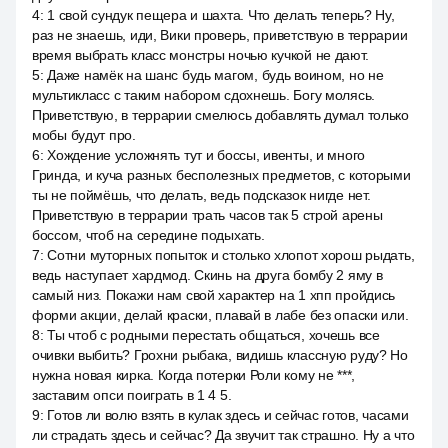
4
:
1 свой сундук пещера и шахта. Что делать теперь? Ну,
раз не знаешь, иди, Вики проверь, приветствую в террарии
время выбрать класс монстры ночью кучкой не дают.
5
:
Даже намёк на шанс будь магом, будь воином, но не
мультикласс с таким набором сдохнешь. Богу молясь.
Приветствую, в террарии смелюсь добавлять думал только
мобы будут про.
6
:
Хождение усложнять тут и боссы, ивенты, и много
Гринда, и куча разных бесполезных предметов, с которыми
ты не поймёшь, что делать, ведь подсказок нигде нет.
Приветствую в террарии трать часов так 5 строй арены
боссом, чтоб на середине подыхать.
7
:
Сотни муторных попыток и столько хлопот хорош рыдать,
ведь наступает хардмод. Скинь на друга бомбу 2 яму в
самый низ. Покажи нам свой характер на 1 хпп пройдись
форми акции, делай краски, плавай в лабе без опаски или.
8
:
Ты чтоб с родными перестать общаться, хочешь все
очивки выбить? Грохни рыбака, видишь классную руду? Но
нужна новая кирка. Когда потерки Роли кому не ***,
заставим опси поиграть в 1 4 5.
9
:
Готов ли волю взять в кулак здесь и сейчас готов, часами
ли страдать здесь и сейчас? Да звучит так страшно. Ну а что