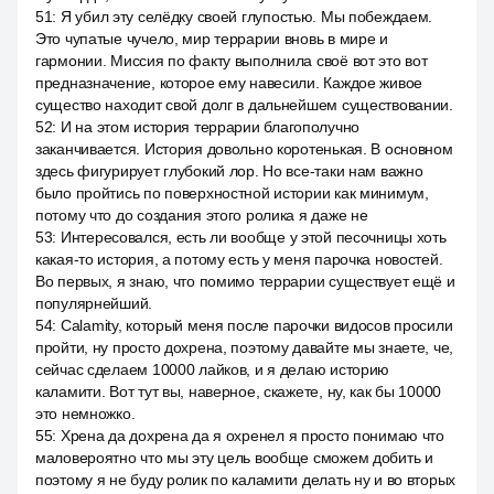
51
:
Я убил эту селёдку своей глупостью. Мы побеждаем.
Это чупатые чучело, мир террарии вновь в мире и
гармонии. Миссия по факту выполнила своё вот это вот
предназначение, которое ему навесили. Каждое живое
существо находит свой долг в дальнейшем существовании.
52
:
И на этом история террарии благополучно
заканчивается. История довольно коротенькая. В основном
здесь фигурирует глубокий лор. Но все-таки нам важно
было пройтись по поверхностной истории как минимум,
потому что до создания этого ролика я даже не
53
:
Интересовался, есть ли вообще у этой песочницы хоть
какая-то история, а потому есть у меня парочка новостей.
Во первых, я знаю, что помимо террарии существует ещё и
популярнейший.
54
:
Calamity, который меня после парочки видосов просили
пройти, ну просто дохрена, поэтому давайте мы знаете, че,
сейчас сделаем 10000 лайков, и я делаю историю
каламити. Вот тут вы, наверное, скажете, ну, как бы 10000
это немножко.
55
:
Хрена да дохрена да я охренел я просто понимаю что
маловероятно что мы эту цель вообще сможем добить и
поэтому я не буду ролик по каламити делать ну и во вторых