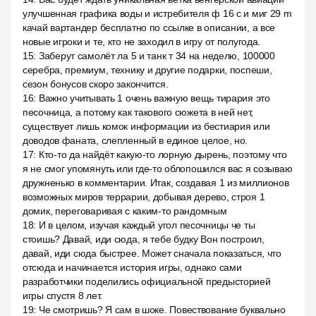
улучшенная графика воды и истребителя ф 16 с и миг 29 m
качай вартандер бесплатно по ссылке в описании, а все
новые игроки и те, кто не заходил в игру от полугода.
15
:
Заберут самолёт ла 5 и танк т 34 на неделю, 100000
серебра, премиум, технику и другие подарки, поспеши,
сезон бонусов скоро закончится.
16
:
Важно учитывать 1 очень важную вещь тирария это
песочница, а потому как такового сюжета в ней нет,
существует лишь комок информации из бестиария или
доводов фаната, слепленный в единое целое, но.
17
:
Кто-то да найдёт какую-то лорную дырень, поэтому что
я не смог упомянуть или где-то облопошился вас я созываю
дружненько в комментарии. Итак, создавая 1 из миллионов
возможных миров террарии, добывая дерево, строя 1
домик, переговаривая с каким-то рандомным
18
:
И в целом, изучая каждый угол песочницы че ты
стоишь? Давай, иди сюда, я тебе будку Вон построил,
давай, иди сюда быстрее. Может сначала показаться, что
отсюда и начинается история игры, однако сами
разработчики поделились официальной предысторией
игры спустя 8 лет.
19
:
Че смотришь? Я сам в шоке. Повествование буквально