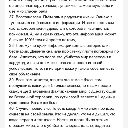
органов плантеру, голема, лунатиков, самого мунлорда и
use мир спасён бала.
37
:
Восстановлен. Пьём эль и радуемся жизни. Однако я
тут почитал ещё немного информации. И все же есть там
часть, которая меня удивила и с которой я изрядно так
похихикал. А, ну и сразу скажу, что эта информация может
быть не 100% точной просто потому,
38
:
Потому что куски информации взяты с интернета из
бестиарии. Давайте сначала про стенку плоти поговорим по
базе. Известно, что после его убийства мир переходит в
хардмод, и если это можно назвать просто игровой
условностью, то вот в истории даже у такого события есть
своё объяснение.
39
:
Если вам кажется, что вся эта тема с балансом
продушнить ваши уши 1 только словом, то я вам просто
скажу ещё 1 забавный фактик каждый мир, существующий
во Вселенной террарии, по сути своей является 1 единым
существом. Богам же было.
40
:
Скучно, правильно. То есть каждый мир знал про всех
существ на своей земле. Кто че делал, кто чем дышал, кто
когда пердел и так далее. Настя на плоти была этаким
стражем мира, а его убийство, следовательно, ведёт за