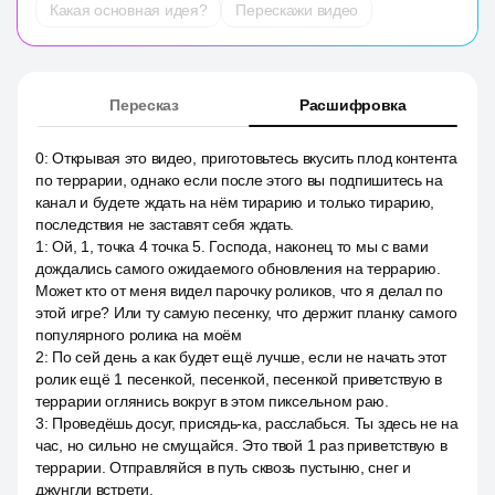
Какая основная идея?
Перескажи видео
Пересказ
Расшифровка
0
:
Открывая это видео, приготовьтесь вкусить плод контента
по террарии, однако если после этого вы подпишитесь на
канал и будете ждать на нём тирарию и только тирарию,
последствия не заставят себя ждать.
1
:
Ой, 1, точка 4 точка 5. Господа, наконец то мы с вами
дождались самого ожидаемого обновления на террарию.
Может кто от меня видел парочку роликов, что я делал по
этой игре? Или ту самую песенку, что держит планку самого
популярного ролика на моём
2
:
По сей день а как будет ещё лучше, если не начать этот
ролик ещё 1 песенкой, песенкой, песенкой приветствую в
террарии оглянись вокруг в этом пиксельном раю.
3
:
Проведёшь досуг, присядь-ка, расслабься. Ты здесь не на
час, но сильно не смущайся. Это твой 1 раз приветствую в
террарии. Отправляйся в путь сквозь пустыню, снег и
джунгли встрети.