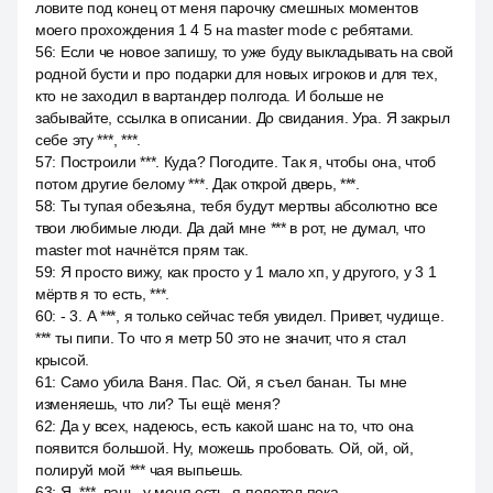
ловите под конец от меня парочку смешных моментов
моего прохождения 1 4 5 на master mode с ребятами.
56
:
Если че новое запишу, то уже буду выкладывать на свой
родной бусти и про подарки для новых игроков и для тех,
кто не заходил в вартандер полгода. И больше не
забывайте, ссылка в описании. До свидания. Ура. Я закрыл
себе эту ***, ***.
57
:
Построили ***. Куда? Погодите. Так я, чтобы она, чтоб
потом другие белому ***. Дак открой дверь, ***.
58
:
Ты тупая обезьяна, тебя будут мертвы абсолютно все
твои любимые люди. Да дай мне *** в рот, не думал, что
master mot начнётся прям так.
59
:
Я просто вижу, как просто у 1 мало хп, у другого, у 3 1
мёртв я то есть, ***.
60
:
- 3. А ***, я только сейчас тебя увидел. Привет, чудище.
*** ты пипи. То что я метр 50 это не значит, что я стал
крысой.
61
:
Само убила Ваня. Пас. Ой, я съел банан. Ты мне
изменяешь, что ли? Ты ещё меня?
62
:
Да у всех, надеюсь, есть какой шанс на то, что она
появится большой. Ну, можешь пробовать. Ой, ой, ой,
полируй мой *** чая выпьешь.
63
:
Я, ***, вань, у меня есть, я полетел пока.