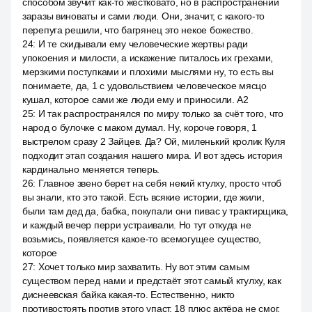
способом звучит как-то жестковато, но в распространении
заразы виноваты и сами люди. Они, значит, с какого-то
перепуга решили, что багрянец это некое божество.
24
:
И те скидывали ему человеческие жертвы ради
упокоения и милости, а искажение питалось их грехами,
мерзкими поступками и плохими мыслями ну, то есть вы
понимаете, да, 1 с удовольствием человеческое мясцо
кушал, которое сами же люди ему и приносили. A2
25
:
И так распространялся по миру только за счёт того, что
народ о булочке с маком думал. Ну, короче говоря, 1
выстрелом сразу 2 Зайцев. Да? Ой, миленький кролик Куля
подходит этап создания нашего мира. И вот здесь история
кардинально меняется теперь.
26
:
Главное звено берет на себя некий ктулху, просто чтоб
вы знали, кто это такой. Есть всякие истории, где жили,
были там дед да, бабка, покупали они пивас у трактирщика,
и каждый вечер перри устраивали. Но тут откуда не
возьмись, появляется какое-то всемогущее существо,
которое
27
:
Хочет только мир захватить. Ну вот этим самым
существом перед нами и предстаёт этот самый ктулху, как
диснеевская байка какая-то. Естественно, никто
противостоять против этого упаст. 18 плюс актёра не смог,