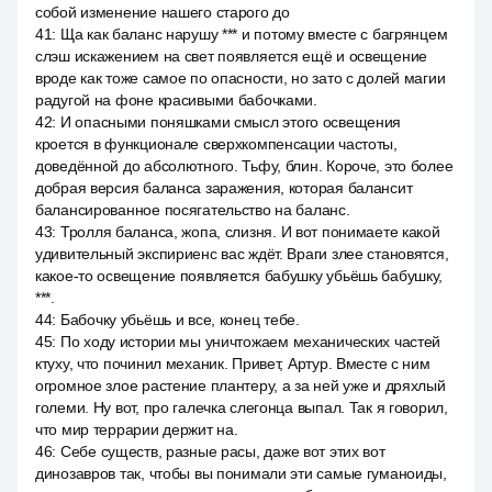
собой изменение нашего старого до
41
:
Ща как баланс нарушу *** и потому вместе с багрянцем
слэш искажением на свет появляется ещё и освещение
вроде как тоже самое по опасности, но зато с долей магии
радугой на фоне красивыми бабочками.
42
:
И опасными поняшками смысл этого освещения
кроется в функционале сверхкомпенсации частоты,
доведённой до абсолютного. Тьфу, блин. Короче, это более
добрая версия баланса заражения, которая балансит
балансированное посягательство на баланс.
43
:
Тролля баланса, жопа, слизня. И вот понимаете какой
удивительный экспириенс вас ждёт. Враги злее становятся,
какое-то освещение появляется бабушку убьёшь бабушку,
***.
44
:
Бабочку убьёшь и все, конец тебе.
45
:
По ходу истории мы уничтожаем механических частей
ктуху, что починил механик. Привет, Артур. Вместе с ним
огромное злое растение плантеру, а за ней уже и дряхлый
големи. Ну вот, про галечка слегонца выпал. Так я говорил,
что мир террарии держит на.
46
:
Себе существ, разные расы, даже вот этих вот
динозавров так, чтобы вы понимали эти самые гуманоиды,