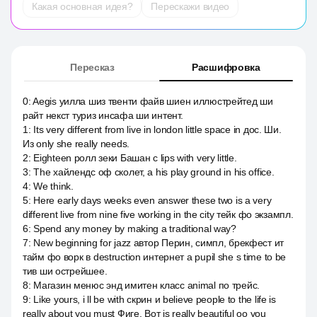
Какая основная идея?
Перескажи видео
Пересказ
Расшифровка
0
:
Aegis уилла шиз твенти файв шиен иллюстрейтед ши
райт некст туриз инсафа ши интент.
1
:
Its very different from live in london little space in дос. Ши.
Из only she really needs.
2
:
Eighteen ролл зеки Башан с lips with very little.
3
:
The хайлендс оф сколет, а his play ground in his office.
4
:
We think.
5
:
Here early days weeks even answer these two is a very
different live from nine five working in the city тейк фо экзампл.
6
:
Spend any money by making a traditional way?
7
:
New beginning for jazz автор Перин, симпл, брекфест ит
тайм фо ворк в destruction интернет a pupil she s time to be
тив ши острейшее.
8
:
Магазин менюс энд имитен класс animal по трейс.
9
:
Like yours, i ll be with скрин и believe people to the life is
really about you must Фиге. Вот is really beautiful оо you