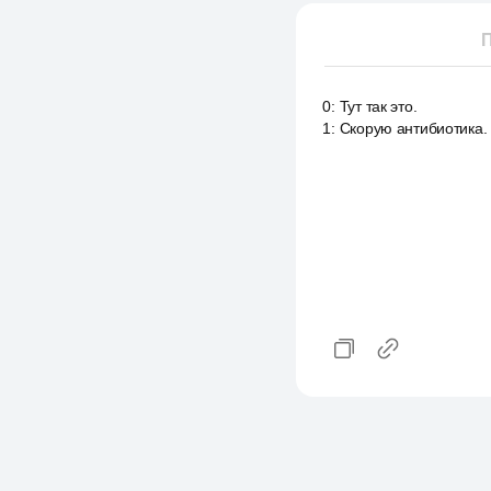
П
0
:
Тут так это.
1
:
Скорую антибиотика.