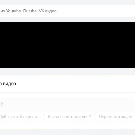
 из Youtube, Rutube, VK видео
о видео
т?
Дай краткий пересказ
Какая основная идея?
Перескажи видео