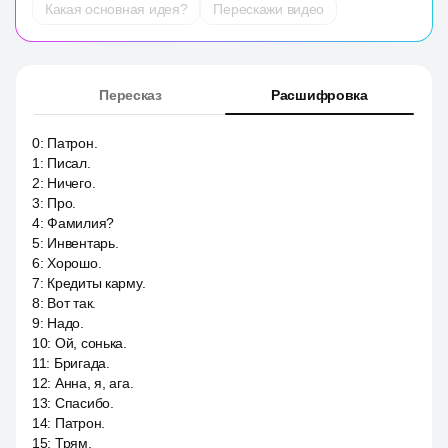
Какая основная идея?
Перескажи видео
Пересказ
Расшифровка
0
:
Патрон.
1
:
Писал.
2
:
Ничего.
3
:
Про.
4
:
Фамилия?
5
:
Инвентарь.
6
:
Хорошо.
7
:
Кредиты карму.
8
:
Вот так.
9
:
Надо.
10
:
Ой, сонька.
11
:
Бригада.
12
:
Анна, я, ага.
13
:
Спасибо.
14
:
Патрон.
15
:
Трям.