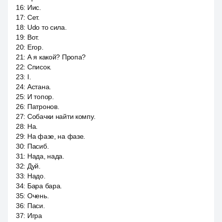
16
:
Иис.
17
:
Сет.
18
:
Udo то сила.
19
:
Вот.
20
:
Егор.
21
:
А я какой? Пропа?
22
:
Список.
23
:
I.
24
:
Астана.
25
:
И топор.
26
:
Патронов.
27
:
Собачки найти компу.
28
:
На.
29
:
На фазе, на фазе.
30
:
Пасиб.
31
:
Нада, нада.
32
:
Дуй.
33
:
Надо.
34
:
Бара бара.
35
:
Очень.
36
:
Паси.
37
:
Игра