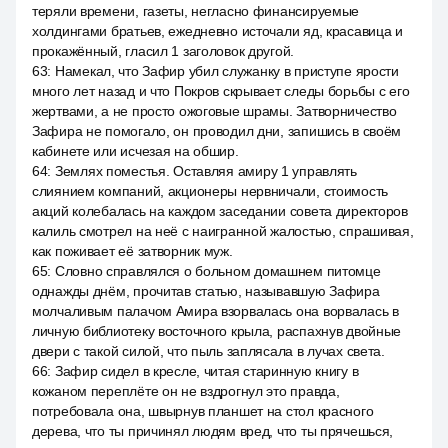
теряли времени, газеты, негласно финансируемые
холдингами братьев, ежедневно источали яд, красавица и
прокажённый, гласил 1 заголовок другой.
63
:
Намекал, что Зафир убил служанку в приступе ярости
много лет назад и что Покров скрывает следы борьбы с его
жертвами, а не просто ожоговые шрамы. Затворничество
Зафира не помогало, он проводил дни, запишись в своём
кабинете или исчезая на обшир.
64
:
Землях поместья. Оставляя амиру 1 управлять
слиянием компаний, акционеры нервничали, стоимость
акций колебалась на каждом заседании совета директоров
калиль смотрел на неё с наигранной жалостью, спрашивая,
как поживает её затворник муж.
65
:
Словно справлялся о больном домашнем питомце
однажды днём, прочитав статью, называвшую Зафира
молчаливым палачом Амира взорвалась она ворвалась в
личную библиотеку восточного крыла, распахнув двойные
двери с такой силой, что пыль заплясала в лучах света.
66
:
Зафир сидел в кресле, читая старинную книгу в
кожаном переплёте он не вздрогнул это правда,
потребовала она, швырнув планшет на стол красного
дерева, что ты причинял людям вред, что ты прячешься,