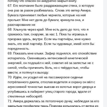
потому что опасен он аккуратно закрыл книгу.
67
:
Его молчание было раздражающим стена, о которую
она раз за разом разбивалась. Слова это ветер Амира.
Бумага принимает любые чернила, которые на неё
прольют. Мне нет дела до бумаги, крикнула она, и
разочарование не
68
:
Хлынула через край. Мне есть дело до того, что я
сражаюсь там, снаружи, за нас 1. Пока ты играешь в
призрака здесь, внутри. Если мы партнёры, мне нужно
знать, кто мой партнёр. Если ты чудовище, имей хотя бы
порядочность.
69
:
Показать мне клыки. Зафир поднялся, его спокойствие
испарилось. Сменившись интенсивной кинетической
энергией, он подошёл к ней, схватил её за запястье не с
силой, чтобы причинить боль, но с твёрдостью, чтобы
ввести, и потянул к выходу.
70
:
Идём, он усадил её на пассажирское сиденье
потрёпанного джипа, отослав водителя и охрану он вёл с
агрессивной точностью выехав из золотых ворот дворца и
углубившись в лабиринт улиц старого города, вдали от
стеклянных небоскрёб.
71
:
Амира держалась за потолочную ручку, наблюдая за его
закрытым профилем ткань Покрова колыхалась от ветра из