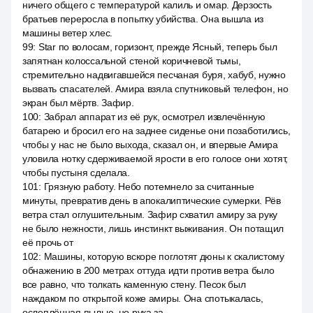
ничего общего с температурой калиль и омар. Дерзость
братьев переросла в попытку убийства. Она вышла из
машины ветер хлес.
99
:
Star по волосам, горизонт, прежде Ясный, теперь был
запятнан колоссальной стеной коричневой тьмы,
стремительно надвигавшейся песчаная буря, хабуб, нужно
вызвать спасателей. Амира взяла спутниковый телефон, но
экран был мёртв. Зафир.
100
:
Забрал аппарат из её рук, осмотрел извлечённую
батарею и бросил его на заднее сиденье они позаботились,
чтобы у нас не было выхода, сказал он, и впервые Амира
уловила нотку сдерживаемой ярости в его голосе они хотят,
чтобы пустыня сделала.
101
:
Грязную работу. Небо потемнело за считанные
минуты, превратив день в апокалиптические сумерки. Рёв
ветра стал оглушительным. Зафир схватил амиру за руку
не было нежности, лишь инстинкт выживания. Он потащил
её прочь от
102
:
Машины, которую вскоре поглотят дюны к скалистому
обнажению в 200 метрах оттуда идти против ветра было
все равно, что толкать каменную стену. Песок был
наждаком по открытой коже амиры. Она спотыкалась,
ослеплённая пылью, но рука за