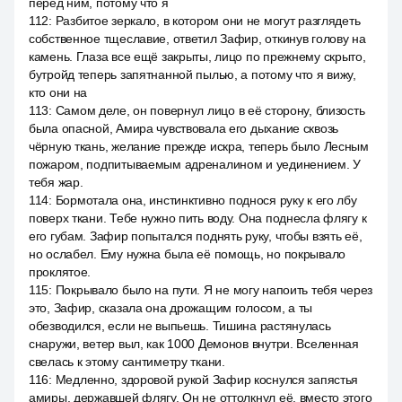
перед ним, потому что я
112
:
Разбитое зеркало, в котором они не могут разглядеть
собственное тщеславие, ответил Зафир, откинув голову на
камень. Глаза все ещё закрыты, лицо по прежнему скрыто,
бутройд теперь запятнанной пылью, а потому что я вижу,
кто они на
113
:
Самом деле, он повернул лицо в её сторону, близость
была опасной, Амира чувствовала его дыхание сквозь
чёрную ткань, желание прежде искра, теперь было Лесным
пожаром, подпитываемым адреналином и уединением. У
тебя жар.
114
:
Бормотала она, инстинктивно поднося руку к его лбу
поверх ткани. Тебе нужно пить воду. Она поднесла флягу к
его губам. Зафир попытался поднять руку, чтобы взять её,
но ослабел. Ему нужна была её помощь, но покрывало
проклятое.
115
:
Покрывало было на пути. Я не могу напоить тебя через
это, Зафир, сказала она дрожащим голосом, а ты
обезводился, если не выпьешь. Тишина растянулась
снаружи, ветер выл, как 1000 Демонов внутри. Вселенная
свелась к этому сантиметру ткани.
116
:
Медленно, здоровой рукой Зафир коснулся запястья
амиры, державшей флягу. Он не оттолкнул её, вместо этого