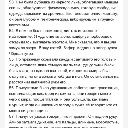
53
:
Ней была рубашка из чёрного льна, облегавшая мышцы
спины, обнаруживая физическую силу, которую свободные
одежды скрывали ты дрожишь. Его голос заполнил комнату,
он был глубоким, тектоническим, вибрирующим в грудной
клетке ами.
54
:
В нём не было насмешки, лишь клиническое
наблюдение. Я жду, ответила она, вздёрнув подбородок,
отказываясь выглядеть жертвой. Мне сказали, что я вышла
замуж за зверя. Я жду когтей. Зафир медленно повернулся.
Чёрная гутра.
55
:
По прежнему скрывала каждый сантиметр его головы и
лица, оставляя лишь тёмную щель там, где должны были
быть глаза, он сделал шаг к ней, и инстинкт амиры был
отступить, но она вонзила каблуки в пол. Он остановился на
расстоянии вытянутой руки его.
56
:
Присутствие было удушающим собственная гравитация,
вытягивающая кислород из комнаты, они говорят много
чего о мира, прошептал он, и она услышала, как ткань
шуршит, когда он наклонил голову, изучая её говорят, что от
моего лица женщины.
57
:
Плачут от ужаса, говорят, что я проклят. Он поднял руку,
Амира затаила дыхание, его пальцы, длинные, мозолистые,
зависли у её лица, но не коснулись его, они очертили