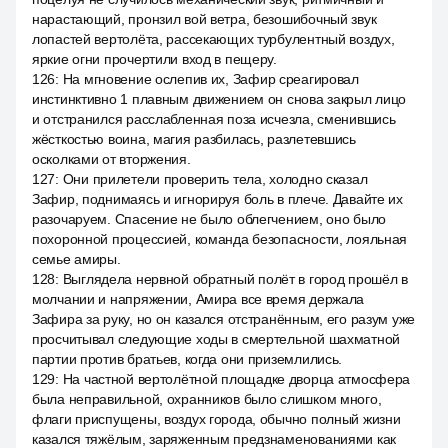
нарастающий, пронзил вой ветра, безошибочный звук
лопастей вертолёта, рассекающих турбулентный воздух,
яркие огни прочертили вход в пещеру.
126
:
На мгновение ослепив их, Зафир среагировал
инстинктивно 1 плавным движением он снова закрыл лицо
и отстранился расслабленная поза исчезла, сменившись
жёсткостью воина, магия разбилась, разлетевшись
осколками от вторжения.
127
:
Они прилетели проверить тела, холодно сказал
Зафир, поднимаясь и игнорируя боль в плече. Давайте их
разочаруем. Спасение не было облегчением, оно было
похоронной процессией, команда безопасности, лояльная
семье амиры.
128
:
Выглядела нервной обратный полёт в город прошёл в
молчании и напряжении, Амира все время держала
Зафира за руку, но он казался отстранённым, его разум уже
просчитывал следующие ходы в смертельной шахматной
партии против братьев, когда они приземлились.
129
:
На частной вертолётной площадке дворца атмосфера
была неправильной, охранников было слишком много,
флаги приспущены, воздух города, обычно полный жизни
казался тяжёлым, заряженным предзнаменованиями как