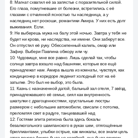
8
:
Магнат схватил её за запястье с поразительной силой.
Его глаза, помутневшие от болезни, встретились с её
глазами с отчаянной ясностью ты наследница, а у
наследниц нет роскоши, романтики Амира. У них есть долг
выживания. Если.
9
:
Не выберешь мужа на балу этой ночью. Завтра у тебя не
будет ни крова, ни наследства, ни имени. Они заберут все.
Он отпустил её руку. Обессиленный калиль, омар или
Зафир. Выбери Павлина обжору или чу.
10
:
Чудовище, мне все равно. Лишь сделай так, чтобы
солнце завтра взошло над башнями, которые все ещё
принадлежат нам. Амира вышла из комнаты, чувствуя, как
кондиционер в коридоре леденит холодный пот на её
затылке. Это был не выбор, это была.
11
:
Казнь с назначенной датой, бальный зал отеля, 7 звёзд,
принадлежавшего её семье, сиял как внутренность
шкатулки с драгоценностями, хрустальные люстры
размером с небольшие автомобили, свисали с потолка,
преломляя свет в радуге, танцевавшей над
12
:
Гостями элита региона была здесь бокалы
безалкогольного шампанского в руках шеи, отягощённые
бриллиантами, улыбки острые, как кинжалы, все знали цель
этого вечера Амира была не хозяйкой, она была призом,