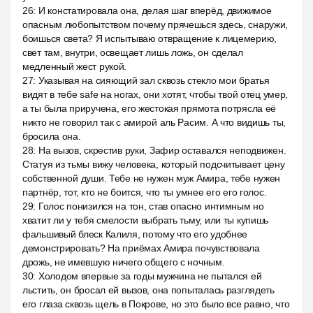
26
:
И констатировала она, делая шаг вперёд, движимое
опасным любопытством почему прячешься здесь, снаружи,
боишься света? Я испытываю отвращение к лицемерию,
свет там, внутри, освещает лишь ложь, он сделал
медленный жест рукой.
27
:
Указывая на сияющий зал сквозь стекло мои братья
видят в тебе safe на ногах, они хотят, чтобы твой отец умер,
а ты была приручена, его жестокая прямота потрясла её
никто не говорил так с амирой аль Расим. А что видишь ты,
бросила она.
28
:
На вызов, скрестив руки, Зафир оставался неподвижен.
Статуя из тьмы вижу человека, который подсчитывает цену
собственной души. Тебе не нужен муж Амира, тебе нужен
партнёр, тот, кто не боится, что ты умнее его его голос.
29
:
Голос понизился на тон, став опасно интимным но
хватит ли у тебя смелости выбрать тьму, или ты купишь
фальшивый блеск Калиля, потому что его удобнее
демонстрировать? На приёмах Амира почувствовала
дрожь, не имевшую ничего общего с ночным.
30
:
Холодом впервые за годы мужчина не пытался ей
льстить, он бросал ей вызов, она попыталась разглядеть
его глаза сквозь щель в Покрове, но это было все равно, что