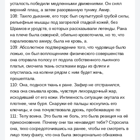
усталость победили медленными движениями. Он снял
верхний плащ, а затем разорванную тунику. Амир.
108
:
Таило дыхание, его торс был скульптурой грубой силы,
рельефные мышцы под загорелой гладкой кожей, без
Шрамов и уродств, о которых рассказывали легенды. Рана
на плече была скверной, обильно кровоточила, но то, что
парализовало амиру, была не кровь, а.
109
:
Абсолютное подтверждение того, что чудовище было
ложью, он был воплощением физического совершенства
она оторвала полосу от подола собственного льняного
платья, смочила ткань остатками воды из фляги и
опустилась на колени рядом с ним будет жечь,
прошептала.
110
:
Она, поднося ткань к ране. Зафир не отстранился,
пока она смывала кровь, чувствуя лихорадочный жар,
исходивший от его кожи. Интимность ситуации окутала их
плотнее, чем буря. Снаружи её пальцы коснулись его
ключицы, и она почувствовала дрожь, пробежавшую по
111
:
Телу воина. Это была не боль, это была реакция на её
прикосновение. Почему они так ненавидят тебя? Спросила
она, тихо сосредоточившись на ранее, чтобы не смотреть в
лицо тому факту, что она была эмоционально обнажена