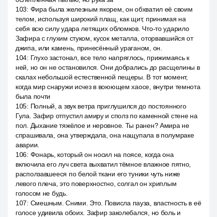
103
:
Фира была железным якорем, он обхватил её своим
телом, используя широкий плащ, как щит, принимая на
себя всю силу удара летящих обломков. Что-то ударило
Зафира с глухим стуком, кусок металла, оторвавшийся от
джипа, или камень, принесённый ураганом, он.
104
:
Глухо застонал, все тело напряглось, прижимаясь к
ней, но он не остановился. Они добрались до расщелины в
скалах небольшой естественной пещеры. В тот момент,
когда мир снаружи исчез в воюющем хаосе, внутри темнота
была почти
105
:
Полный, а звук ветра приглушился до постоянного
Гула. Зафир отпустил амиру и сполз по каменной стене на
пол. Дыхание тяжёлое и неровное. Ты ранен? Амира не
спрашивала, она утверждала, она нащупала в полумраке
аварии.
106
:
Фонарь, который он носил на поясе, когда она
включила его луч света выхватил тёмное влажное пятно,
расползавшееся по белой ткани его туники чуть ниже
левого плеча, это поверхностно, солгал он хриплым
голосом не будь.
107
:
Смешным. Сними. Это. Повисла пауза, властность в её
голосе удивила обоих. Зафир заколебался, но боль и