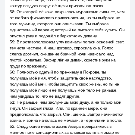
контур воздуха вокруг её щеки призрачная ласка.
58
:
От которой её кожа покрылась мурашками сильнее, чем
от любого физического прикосновения, но ты выбрала не
того мужчину, которого они описывали. Ты выбрала
единственный вариант, который не пытался тебя купить. Он
опустил руку и подошёл к бархатному дивану.
59
:
В противоположном углу комнаты погаси основной свет,
темнота честнее. А наш договор, спросила она. Голос
слегка дрогнул, ожидание брачной ночи нависало над
пустой кроватью, Зафир лёг на диван, скрестив руки на
груди по прежнему.
60
:
Полностью одетый по прежнему в Покрове, ты
получишь моё имя, чтобы защитить своё наследство,
получишь мой меч, чтобы защитить свою жизнь, но ты не
получишь моё лицо и не получишь моё тело не раньше,
чем увидишь то, что не видят другие.
61
:
Не раньше, чем заслужишь мою душу, а не только мой
титул. Он закрыл глаза. Или, по крайней мере, она
предположила, что закрыл. Спи, шейха. Завтра начинается
война, и война началась не мечами, а чернилами в после.
62
:
Следующей неделе жизнь Амира превратилась в
минное поле сенсационных заголовков калиль и омар не