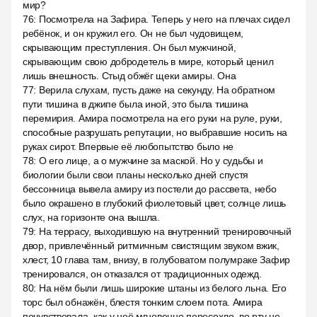
мир?
76
:
Посмотрела на Зафира. Теперь у него на плечах сидел
ребёнок, и он кружил его. Он не был чудовищем,
скрывающим преступления. Он был мужчиной,
скрывающим свою добродетель в мире, который ценил
лишь внешность. Стыд обжёг щеки амиры. Она
77
:
Верила слухам, пусть даже на секунду. На обратном
пути тишина в джипе была иной, это была тишина
перемирия. Амира посмотрела на его руки на руле, руки,
способные разрушать репутации, но выбравшие носить на
руках сирот. Впервые её любопытство было не
78
:
О его лице, а о мужчине за маской. Но у судьбы и
биологии были свои планы несколько дней спустя
бессонница вывела амиру из постели до рассвета, небо
было окрашено в глубокий фиолетовый цвет, солнце лишь
слух, на горизонте она вышла.
79
:
На террасу, выходившую на внутренний тренировочный
двор, привлечённый ритмичным свистящим звуком вжик,
хлест, 10 глава там, внизу, в голубоватом полумраке Зафир
тренировался, он отказался от традиционных одежд.
80
:
На нём были лишь широкие штаны из белого льна. Его
торс был обнажён, блестя тонким слоем пота. Амира
почувствовала, как у неё мгновенно пересохло, во рту не