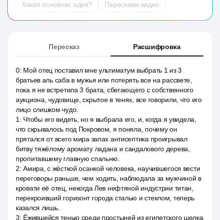
Какая основная идея?
Перескажи видео
Пересказ
Расшифровка
0
:
Мой отец поставил мне ультиматум выбрать 1 из 3
братьев аль саба в мужья или потерять все на рассвете,
пока я не встретила 3 брата, сбегающего с собственного
аукциона, чудовище, скрытое в тенях, все говорили, что его
лицо слишком чудо.
1
:
Чтобы его видеть, но я выбрала его, и, когда я увидела,
что скрывалось под Покровом, я поняла, почему он
прятался от всего мира запах антисептика проигрывал
битву тяжёлому аромату ладана и сандалового дерева,
пропитавшему главную спальню.
2
:
Амира, с жёсткой осанкой человека, научившегося вести
переговоры раньше, чем ходить, наблюдала за мужчиной в
кровати её отец, некогда Лев нефтяной индустрии титан,
перекроивший горизонт города сталью и стеклом, теперь
казался лишь.
3
:
Ёжившейся тенью среди простыней из египетского шелка