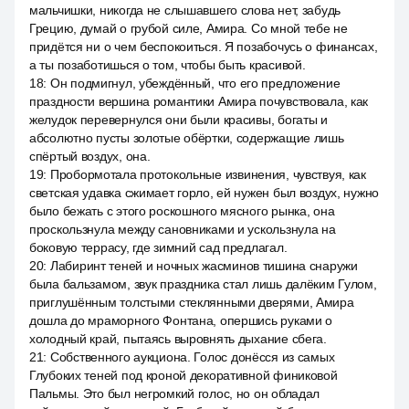
мальчишки, никогда не слышавшего слова нет, забудь
Грецию, думай о грубой силе, Амира. Со мной тебе не
придётся ни о чем беспокоиться. Я позабочусь о финансах,
а ты позаботишься о том, чтобы быть красивой.
18
:
Он подмигнул, убеждённый, что его предложение
праздности вершина романтики Амира почувствовала, как
желудок перевернулся они были красивы, богаты и
абсолютно пусты золотые обёртки, содержащие лишь
спёртый воздух, она.
19
:
Пробормотала протокольные извинения, чувствуя, как
светская удавка сжимает горло, ей нужен был воздух, нужно
было бежать с этого роскошного мясного рынка, она
проскользнула между сановниками и ускользнула на
боковую террасу, где зимний сад предлагал.
20
:
Лабиринт теней и ночных жасминов тишина снаружи
была бальзамом, звук праздника стал лишь далёким Гулом,
приглушённым толстыми стеклянными дверями, Амира
дошла до мраморного Фонтана, опершись руками о
холодный край, пытаясь выровнять дыхание сбега.
21
:
Собственного аукциона. Голос донёсся из самых
Глубоких теней под кроной декоративной финиковой
Пальмы. Это был негромкий голос, но он обладал