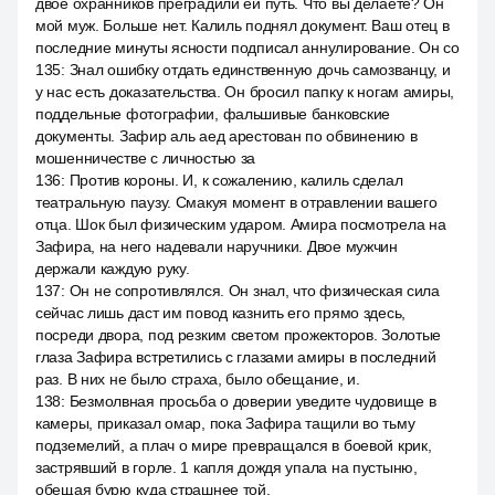
двое охранников преградили ей путь. Что вы делаете? Он
мой муж. Больше нет. Калиль поднял документ. Ваш отец в
последние минуты ясности подписал аннулирование. Он со
135
:
Знал ошибку отдать единственную дочь самозванцу, и
у нас есть доказательства. Он бросил папку к ногам амиры,
поддельные фотографии, фальшивые банковские
документы. Зафир аль аед арестован по обвинению в
мошенничестве с личностью за
136
:
Против короны. И, к сожалению, калиль сделал
театральную паузу. Смакуя момент в отравлении вашего
отца. Шок был физическим ударом. Амира посмотрела на
Зафира, на него надевали наручники. Двое мужчин
держали каждую руку.
137
:
Он не сопротивлялся. Он знал, что физическая сила
сейчас лишь даст им повод казнить его прямо здесь,
посреди двора, под резким светом прожекторов. Золотые
глаза Зафира встретились с глазами амиры в последний
раз. В них не было страха, было обещание, и.
138
:
Безмолвная просьба о доверии уведите чудовище в
камеры, приказал омар, пока Зафира тащили во тьму
подземелий, а плач о мире превращался в боевой крик,
застрявший в горле. 1 капля дождя упала на пустыню,
обещая бурю куда страшнее той.