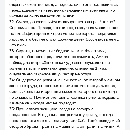
открытых окон, но никогда недостаточно они остановились
перед зданием из известняка изношенным временем, но
чистым не было вывесок лишь звук.
72
:
Смеха, доносившийся из внутреннего двора. Что это?
Спросила она. Правда, ответил он, выходя из машины, как
только Зафир прошёл через железные ворота, воцарился
хаос, но это был не страх, дюжина детей бросилась к нему.
Это были
73
:
Сироты, отмеченные бедностью или болезнями,
которые общество предпочитало не замечать, Амира
наблюдала потрясённо, пока чудовище опускалось на
колени в пыль, маленькая девочка, слепая на 1 глаз,
ощупала его закрытое лицо Зафир не отпря.
74
:
Он держал её ручонки с нежностью, от которой у амиры
заныло в груди, он говорил с ними на местных диалектах,
смеясь хриплым искренним смехом, которого она никогда
не слышала. Пожилая женщина, хозяйка приюта, подошла
к амире он никогда нас не подводит.
75
:
Прошептала женщина, глядя на зафиру с
преданностью. Его деньги построили эту крышу, его еда
наполняет эти животы, они зовут его баба Гаиб, невидимый
отец, его братья тратят на машины, а он тратит на жизни. А