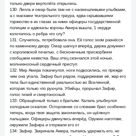
только двери вертолёта открылись.
130
:
Лилль и омар были там не с насмешливыми улыбками,
а с масками театрального траура, едва скрывавшими
торжество в их глазах за ними офицеры государственной
полиции и адвокаты короны Амира вышла, 1 сердце
колотилось о ребра что слу?
131
:
Случилось, потребовала она. Её голос эхом разнёсся
по каменному двору. Омар шагнул вперёд, держа документ
с королевской печатью, с бесконечным прискорбием
сообщаем невестка. Ваш отец скончался этой ночью,
молниеносный сердечный приступ.
132
:
Мир Амира покачнулся, ноги подкосились, но прежде
чем она упала, Зафир был рядом, поддерживая её, жар его
тела был единственной реальностью во Вселенной,
которая только что рухнула. Убийцы, прорычал Зафир,
голос тихий и смертоносный.
133
:
Обращённый только к братьям. Калиль улыбнулся
холодным оскалом. Осторожнее со словами брат, особенно
теперь, когда твоя защита закончилась, он щёлкнул
пальцами. Офицеры двинулись вперёд. Оружие наготове,
окружили Зафира и оторвали его от
134
:
Зафир. Закричала Амира, пытаясь удержать его, но