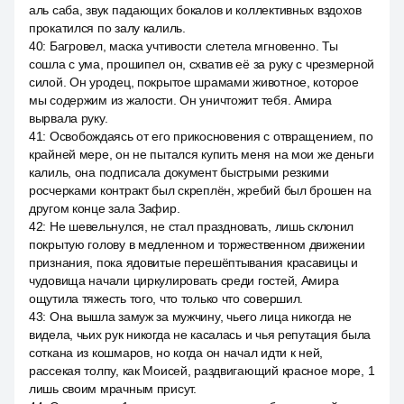
аль саба, звук падающих бокалов и коллективных вздохов
прокатился по залу калиль.
40
:
Багровел, маска учтивости слетела мгновенно. Ты
сошла с ума, прошипел он, схватив её за руку с чрезмерной
силой. Он уродец, покрытое шрамами животное, которое
мы содержим из жалости. Он уничтожит тебя. Амира
вырвала руку.
41
:
Освобождаясь от его прикосновения с отвращением, по
крайней мере, он не пытался купить меня на мои же деньги
калиль, она подписала документ быстрыми резкими
росчерками контракт был скреплён, жребий был брошен на
другом конце зала Зафир.
42
:
Не шевельнулся, не стал праздновать, лишь склонил
покрытую голову в медленном и торжественном движении
признания, пока ядовитые перешёптывания красавицы и
чудовища начали циркулировать среди гостей, Амира
ощутила тяжесть того, что только что совершил.
43
:
Она вышла замуж за мужчину, чьего лица никогда не
видела, чьих рук никогда не касалась и чья репутация была
соткана из кошмаров, но когда он начал идти к ней,
рассекая толпу, как Моисей, раздвигающий красное море, 1
лишь своим мрачным присут.