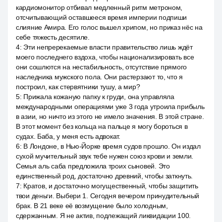
кардиомонитор отбивал медленный ритм метроном,
отсчитывающий оставшееся время империи подпиши
слияние Амира. Его голос вышел хрипом, но приказ нёс на
себе тяжесть десятиле.
4
:
Эти непререкаемые власти правительство лишь ждёт
моего последнего вздоха, чтобы национализировать все
они сошлются на нестабильность, отсутствие прямого
наследника мужского пола. Они растерзают то, что я
построил, как стервятники тушу, а мир?
5
:
Прижала кожаную папку к груди, она управляла
международными операциями уже 3 года утроила прибыль
в азии, но ничто из этого не имело значения. В этой стране.
В этот момент без кольца на пальце я могу бороться в
судах. Баба, у меня есть адвокат.
6
:
В Лондоне, в Нью-Йорке время судов прошло. Он издал
сухой мучительный звук тебе нужен союз крови и земли.
Семья аль саба предложила троих сыновей. Это
единственный род, достаточно древний, чтобы заткнуть.
7
:
Кратов, и достаточно могущественный, чтобы защитить
твои деньги. Выбери 1. Сегодня вечером принудительный
брак. В 21 веке её возмущение было холодным,
сдержанным. Я не актив, подлежащий ликвидации 100.