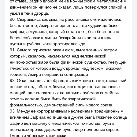
от стыда, Зафир вложил меч в ножны сухим металлическим
движением он ничего не сказал, лишь повернулся спиной и
ушёл в тени дворца.
90
:
Сварившись как дым, но расстановка сил изменилась
бесповоротно, Амира теперь знала, что чудовище было
мифом, а мужчина, который оставался, был бесконечно
более соблазнительным бескрайняя охристая ширь
пустыни руб эль хали простиралась до.
91
:
Самого горизонта океан дюм, вылепленных ветром,
который, казалось, насмехался над человеческой
ничтожностью жара была физической сущностью, гнетущей
тяжестью, от которой воздух дрожал над песком, искажая
горизонт, Амира поправила солнцезащит.
92
:
Очки, пытаясь не обращать внимания на пот, стекавший
по спине под шёлком блузки, инспекция новых насосных
станций, расположенных на дальних рубежах семейных
земель должна была быть бюрократической
формальностью, демонстрацией силы нового союза.
93
:
Между её корпоративным наследием и традиционным
влиянием Зафира но тишина в джипе была тяжелее солнца
Зафир вёл машину с механической точностью, руки в
перчатках крепко держали руль, лицо полностью скрыто
Гутров и чёрными тактически.