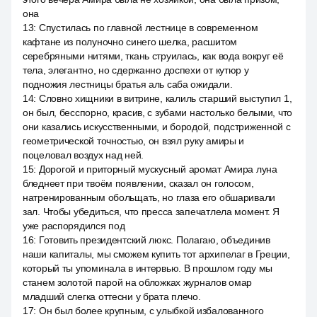
она
13
:
Спустилась по главной лестнице в современном
кафтане из полуночно синего шелка, расшитом
серебряными нитями, ткань струилась, как вода вокруг её
тела, элегантно, но сдержанно доспехи от кутюр у
подножия лестницы братья аль саба ожидали.
14
:
Словно хищники в витрине, калиль старший выступил 1,
он был, бесспорно, красив, с зубами настолько белыми, что
они казались искусственными, и бородой, подстриженной с
геометрической точностью, он взял руку амиры и
поцеловал воздух над ней.
15
:
Дорогой и приторный мускусный аромат Амира луна
бледнеет при твоём появлении, сказал он голосом,
натренированным обольщать, но глаза его обшаривали
зал. Чтобы убедиться, что пресса запечатлела момент. Я
уже распорядился под
16
:
Готовить президентский люкс. Полагаю, объединив
наши капиталы, мы сможем купить тот архипелаг в Греции,
который ты упоминала в интервью. В прошлом году мы
станем золотой парой на обложках журналов омар
младший слегка оттесни у брата плечо.
17
:
Он был более крупным, с улыбкой избалованного