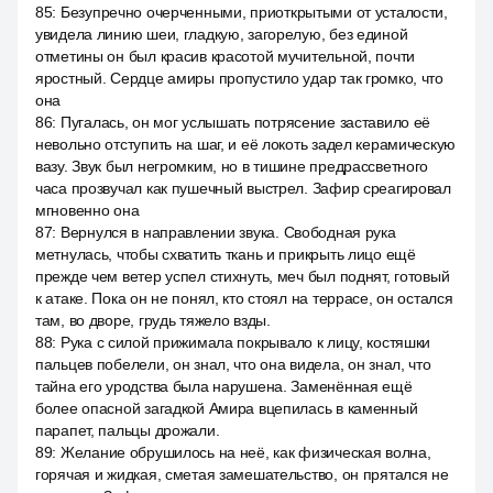
85
:
Безупречно очерченными, приоткрытыми от усталости,
увидела линию шеи, гладкую, загорелую, без единой
отметины он был красив красотой мучительной, почти
яростный. Сердце амиры пропустило удар так громко, что
она
86
:
Пугалась, он мог услышать потрясение заставило её
невольно отступить на шаг, и её локоть задел керамическую
вазу. Звук был негромким, но в тишине предрассветного
часа прозвучал как пушечный выстрел. Зафир среагировал
мгновенно она
87
:
Вернулся в направлении звука. Свободная рука
метнулась, чтобы схватить ткань и прикрыть лицо ещё
прежде чем ветер успел стихнуть, меч был поднят, готовый
к атаке. Пока он не понял, кто стоял на террасе, он остался
там, во дворе, грудь тяжело взды.
88
:
Рука с силой прижимала покрывало к лицу, костяшки
пальцев побелели, он знал, что она видела, он знал, что
тайна его уродства была нарушена. Заменённая ещё
более опасной загадкой Амира вцепилась в каменный
парапет, пальцы дрожали.
89
:
Желание обрушилось на неё, как физическая волна,
горячая и жидкая, сметая замешательство, он прятался не