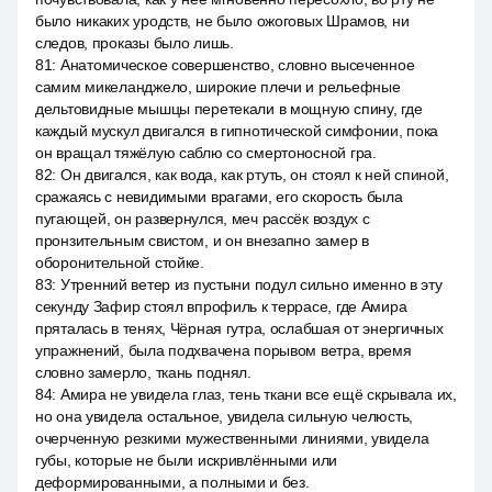
было никаких уродств, не было ожоговых Шрамов, ни
следов, проказы было лишь.
81
:
Анатомическое совершенство, словно высеченное
самим микеланджело, широкие плечи и рельефные
дельтовидные мышцы перетекали в мощную спину, где
каждый мускул двигался в гипнотической симфонии, пока
он вращал тяжёлую саблю со смертоносной гра.
82
:
Он двигался, как вода, как ртуть, он стоял к ней спиной,
сражаясь с невидимыми врагами, его скорость была
пугающей, он развернулся, меч рассёк воздух с
пронзительным свистом, и он внезапно замер в
оборонительной стойке.
83
:
Утренний ветер из пустыни подул сильно именно в эту
секунду Зафир стоял впрофиль к террасе, где Амира
пряталась в тенях, Чёрная гутра, ослабшая от энергичных
упражнений, была подхвачена порывом ветра, время
словно замерло, ткань поднял.
84
:
Амира не увидела глаз, тень ткани все ещё скрывала их,
но она увидела остальное, увидела сильную челюсть,
очерченную резкими мужественными линиями, увидела
губы, которые не были искривлёнными или
деформированными, а полными и без.