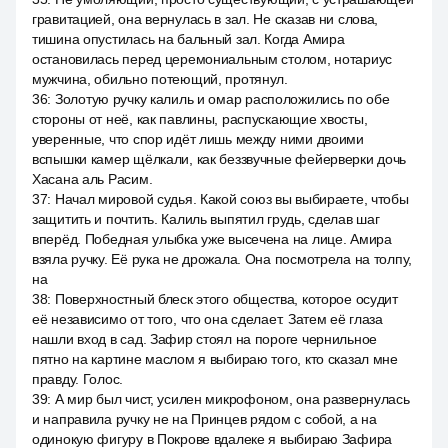
гравитацией, она вернулась в зал. Не сказав ни слова,
тишина опустилась на бальный зал. Когда Амира
остановилась перед церемониальным столом, нотариус
мужчина, обильно потеющий, протянул.
36
:
Золотую ручку калиль и омар расположились по обе
стороны от неё, как павлины, распускающие хвосты,
уверенные, что спор идёт лишь между ними двоими
вспышки камер щёлкали, как беззвучные фейерверки дочь
Хасана аль Расим.
37
:
Начал мировой судья. Какой союз вы выбираете, чтобы
защитить и почтить. Калиль выпятил грудь, сделав шаг
вперёд. Победная улыбка уже высечена на лице. Амира
взяла ручку. Её рука не дрожала. Она посмотрела на толпу,
на
38
:
Поверхностный блеск этого общества, которое осудит
её независимо от того, что она сделает. Затем её глаза
нашли вход в сад. Зафир стоял на пороге чернильное
пятно на картине маслом я выбираю того, кто сказал мне
правду. Голос.
39
:
А мир был чист, усилен микрофоном, она развернулась
и направила ручку не на Принцев рядом с собой, а на
одинокую фигуру в Покрове вдалеке я выбираю Зафира