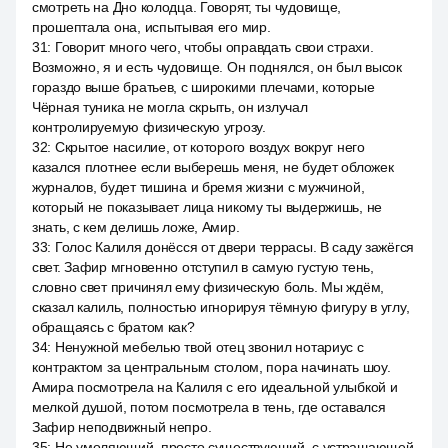
смотреть на Дно колодца. Говорят, ты чудовище,
прошептала она, испытывая его мир.
31
:
Говорит много чего, чтобы оправдать свои страхи.
Возможно, я и есть чудовище. Он поднялся, он был высок
гораздо выше братьев, с широкими плечами, которые
Чёрная туника не могла скрыть, он излучал
контролируемую физическую угрозу.
32
:
Скрытое насилие, от которого воздух вокруг него
казался плотнее если выберешь меня, не будет обложек
журналов, будет тишина и бремя жизни с мужчиной,
который не показывает лица никому ты выдержишь, не
знать, с кем делишь ложе, Амир.
33
:
Голос Калиля донёсся от двери террасы. В саду зажёгся
свет. Зафир мгновенно отступил в самую густую тень,
словно свет причинял ему физическую боль. Мы ждём,
сказал калиль, полностью игнорируя тёмную фигуру в углу,
обращаясь с братом как?
34
:
Ненужной мебелью твой отец звонил нотариус с
контрактом за центральным столом, пора начинать шоу.
Амира посмотрела на Калиля с его идеальной улыбкой и
мелкой душой, потом посмотрела в тень, где оставался
Зафир неподвижный непро.
35
:
Не умоляющий, просто существующий, с устрашающей