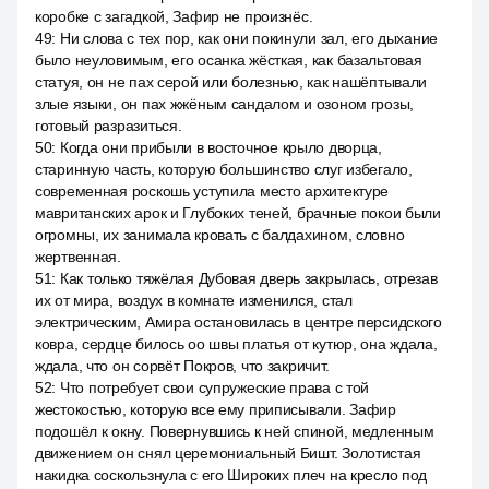
коробке с загадкой, Зафир не произнёс.
49
:
Ни слова с тех пор, как они покинули зал, его дыхание
было неуловимым, его осанка жёсткая, как базальтовая
статуя, он не пах серой или болезнью, как нашёптывали
злые языки, он пах жжёным сандалом и озоном грозы,
готовый разразиться.
50
:
Когда они прибыли в восточное крыло дворца,
старинную часть, которую большинство слуг избегало,
современная роскошь уступила место архитектуре
мавританских арок и Глубоких теней, брачные покои были
огромны, их занимала кровать с балдахином, словно
жертвенная.
51
:
Как только тяжёлая Дубовая дверь закрылась, отрезав
их от мира, воздух в комнате изменился, стал
электрическим, Амира остановилась в центре персидского
ковра, сердце билось оо швы платья от кутюр, она ждала,
ждала, что он сорвёт Покров, что закричит.
52
:
Что потребует свои супружеские права с той
жестокостью, которую все ему приписывали. Зафир
подошёл к окну. Повернувшись к ней спиной, медленным
движением он снял церемониальный Бишт. Золотистая
накидка соскользнула с его Широких плеч на кресло под