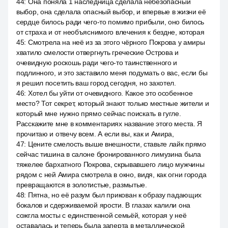
44
:
Она поняла 1 наследница сделала небезопасный
выбор, она сделала опасный выбор, и впервые в жизни её
сердце билось ради чего-то помимо прибыли, оно билось
от страха и от необъяснимого влечения к бездне, которая
45
:
Смотрела на неё из за этого чёрного Покрова у амиры
хватило смелости отвергнуть греческие Острова и
очевидную роскошь ради чего-то таинственного и
подлинного, и это заставило меня подумать о вас, если бы
я решил посетить ваш город сегодня, но захотел.
46
:
Хотел бы уйти от очевидного. Какое это особенное
место? Тот секрет, который знают только местные жители и
который мне нужно прямо сейчас поискать в гугле.
Расскажите мне в комментариях название этого места. Я
прочитаю и отвечу всем. А если вы, как и Амира,
47
:
Цените смелость выше внешности, ставьте лайк прямо
сейчас тишина в салоне бронированного лимузина была
тяжелее бархатного Покрова, скрывавшего лицо мужчины
рядом с ней Амира смотрела в окно, видя, как огни города
превращаются в золотистые, размытые.
48
:
Пятна, но её разум был прикован к образу падающих
бокалов и сдерживаемой ярости. В глазах калили она
сожгла мосты с единственной семьёй, которая у неё
оставалась и теперь была заперта в металлической