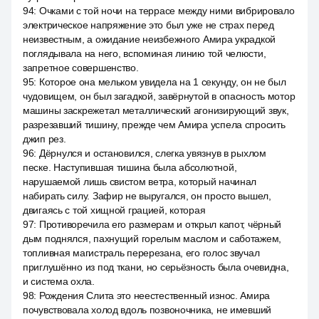
94
:
Очками с той ночи на террасе между ними вибрировало
электрическое напряжение это был уже не страх перед
неизвестным, а ожидание неизбежного Амира украдкой
поглядывала на него, вспоминая линию той челюсти,
запретное совершенство.
95
:
Которое она мельком увидела на 1 секунду, он не был
чудовищем, он был загадкой, завёрнутой в опасность мотор
машины заскрежетал металлический агонизирующий звук,
разрезавший тишину, прежде чем Амира успела спросить
джип рез.
96
:
Дёрнулся и остановился, слегка увязнув в рыхлом
песке. Наступившая тишина была абсолютной,
нарушаемой лишь свистом ветра, который начинал
набирать силу. Зафир не выругался, он просто вышел,
двигаясь с той хищной грацией, которая
97
:
Противоречила его размерам и открыл капот, чёрный
дым поднялся, пахнущий горелым маслом и саботажем,
топливная магистраль перерезана, его голос звучал
приглушённо из под ткани, но серьёзность была очевидна,
и система охла.
98
:
Рождения Слита это неестественный износ. Амира
почувствовала холод вдоль позвоночника, не имевший