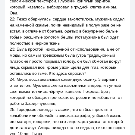
сейсмической текстурой. Глубокий хриплый баритон,
который, казалось, вибрировал в грудной клетке амиры.
Она
22
:
Резко обернулась, сердце заколотилось, мужчина сидел
на каменной скамье, почти невидимый в полумраке он не
встал, в отличие от братьев, одетых в безупречно белые
тобы и расшитые золотом бешты этот мужчина был одет
полностью в чёрное ткань.
23
:
Была простой, изношенной от использования, а не от
моды, но самым тревожным была гутра традиционный
платок не просто покрывал голову, он был обмотан вокруг
лица, скрывая все, кроме узкой щели для глаз, которые
оставались во тьме. Кто здесь спросил?
24
:
Мира, восстанавливая командную осанку. 3 вариант,
ответил он. Мужчина слегка наклонился вперёд, и лунный
свет выхватил лишь чёрную ткань его Покрова. Брат,
который не обещает греческих островов и не избавляет от
работы Зафир чудовищ.
25
:
Городские легенды гласили, что он был проклят в
колыбели или обожжён в авиакатастрофе, унёсшей жизнь
его матери, говорили, что его лицо карта ужаса, от которой
дети заплачут. Амира никогда его не видела, никто не видел
уже 10 лет. Ты за.