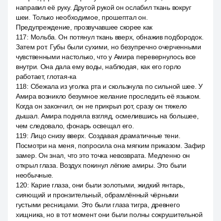
направил её руку. Другой рукой он ослабил ткань вокруг
шеи. Только необходимое, прошептал он.
Предупреждение, прозвучавшее скорее как
117
:
Мольба. Он потянул ткань вверх, обнажив подбородок.
Затем рот. Губы были сухими, но безупречно очерченными
чувственными настолько, что у Амира перевернулось все
внутри. Она дала ему воды, наблюдая, как его горло
работает, глотая-ка
118
:
Сбежала из уголка рта и скользнула по сильной шее. У
Амира возникло безумное желание проследить её языком.
Когда он закончил, он не прикрыл рот, сразу он тяжело
дышал. Амира подняла взгляд, осмелившись на большее,
чем следовало, фонарь освещал его.
119
:
Лицо снизу вверх. Создавая драматичные тени.
Посмотри на меня, попросила она мягким приказом. Зафир
замер. Он знал, что это точка невозврата. Медленно он
открыл глаза. Воздух покинул лёгкие амиры. Это были
необычные.
120
:
Карие глаза, они были золотыми, жидкий янтарь,
сияющий и пронзительный, обрамлённый чёрными
густыми ресницами. Это были глаза тигра, древнего
хищника, но в тот момент они были полны сокрушительной