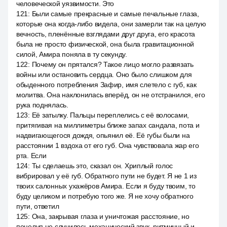
человеческой уязвимости. Это
121
:
Были самые прекрасные и самые печальные глаза,
которые она когда-либо видела, они замерли так на целую
вечность, пленённые взглядами друг друга, его красота
была не просто физической, она была гравитационной
силой, Амира поняла в ту секунду.
122
:
Почему он прятался? Такое лицо могло развязать
войны или остановить сердца. Оно было слишком для
обыденного потребления Зафир, имя слетело с губ, как
молитва. Она наклонилась вперёд, он не отстранился, его
рука поднялась.
123
:
Её затылку. Пальцы переплелись с её волосами,
притягивая на миллиметры ближе запах сандала, пота и
надвигающегося дождя, опьянил её. Её губы были на
расстоянии 1 вздоха от его губ. Она чувствовала жар его
рта. Если
124
:
Ты сделаешь это, сказал он. Хриплый голос
вибрировал у её губ. Обратного пути не будет. Я не 1 из
твоих салонных ухажёров Амира. Если я буду твоим, то
буду целиком и потребую того же. Я не хочу обратного
пути, ответил
125
:
Она, закрывая глаза и уничтожая расстояние, но
поцелуя не случилось механический звук, ритмичный и