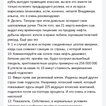
рубль выгоден правящим классам, вы все это знаете не
только из моего предыдущего ролика, но и из курса
марксизма ленинизма, если, конечно, читаете Владимира
ильича, что я очень рекомендовал.
8
:
Делать. Тегеран при этом довольно потирает свои
шаловливые ручки. После того, как 21 марта минфин сша
выдал ему временную лицензию на продажу нефти,
добыча чёрного золота в иране побила сорокашестилетний
рекорд. Ещё раз это
9
:
1 и случай за всю историю соединённых штатов америки,
когда сша снимают санкции со страны, с которой воюют.
10
:
Комментируйте как хотите пока нефть дешевеет,
биткоин растёт, причём так, будто получил волшебный
пендель, криптовалютные шорты примерно на 256 000 000
$ улетели за какие-то 15 минут стоимость американских
акций подскочил.
11
:
Вверх прям аки резиновый мячик. Индексы акций других
стран тоже подросли. Например, японский никей, который
показывает курсы акций 225 ведущих японских компаний,
поднялся почти на полтора процента. И это очень и очень
неплохой
12
:
Показатель. Собственно, в нормальных условиях
система так и работает дешёвые энергоносители