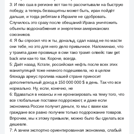
3
:
И пво сша в регионе вот так-то рассчитывали на быструю
победу, а теперь беззащитны может быть, иран пойдёт
дальше, и тогда ребятам в Израиле не сдобровать.
Случилось это сразу после обещаний Ирана уничтожить
объекты водоснабжения и энергетики американских
союзников.
4
:
Я бы спросил что ж ты, дональд, сдал назад не по масти
они тебе, но это для него дело привычное. Напоминаю, что
у трампа даже прозвище в сми тако трамп олвейс там get
back или как-то так. Короче, всегда.
5
:
Даёт назад. Кстати, российская нефть после всех этих
манипуляций тоже немного подешевела, но в целом
блокада армус пролива нашей стране приносит
дополнительный доход в 150 000 000 $ в день. Так что все
нормально. Ну, если, конечно, не
6
:
Вдаваться в нюансы и не иронизировать на тему того, что
все глобальные поставки подорожают, и даже если
экономика России получит деньги, то мы с вами как
граждане все равно получим только подорожание товаров.
Впрочем, мы к этому привыкли, можно было бы сделать все
дешевле.
7
:
А зачем экспортно ориентированная экономика, слабый