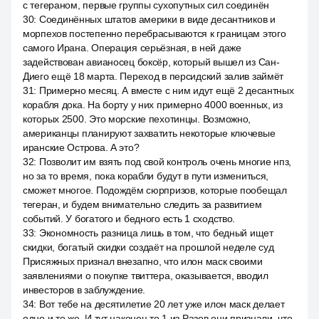
с тегераном, первые группы сухопутных сил соединён
30
:
Соединённых штатов америки в виде десантников и
морпехов постепенно перебрасываются к границам этого
самого Ирана. Операция серьёзная, в ней даже
задействован авианосец боксёр, который вышел из Сан-
Диего ещё 18 марта. Переход в персидский залив займёт
31
:
Примерно месяц. А вместе с ним идут ещё 2 десантных
корабля дока. На борту у них примерно 4000 военных, из
которых 2500. Это морские пехотинцы. Возможно,
американцы планируют захватить некоторые ключевые
иранские Острова. А это?
32
:
Позволит им взять под свой контроль очень многие нпз,
но за то время, пока корабли будут в пути измениться,
сможет многое. Подождём сюрпризов, которые пообещал
тегеран, и будем внимательно следить за развитием
событий. У богатого и бедного есть 1 сходство.
33
:
Экономность разница лишь в том, что бедный ищет
скидки, богатый скидки создаёт на прошлой неделе суд
Присяжных признал внезапно, что илон маск своими
заявлениями о покупке твиттера, оказывается, вводил
инвесторов в заблуждение.
34
:
Вот тебе на десятилетие 20 лет уже илон маск делает
одно и то же. И тут наконец то 1 из Разов они признали, что