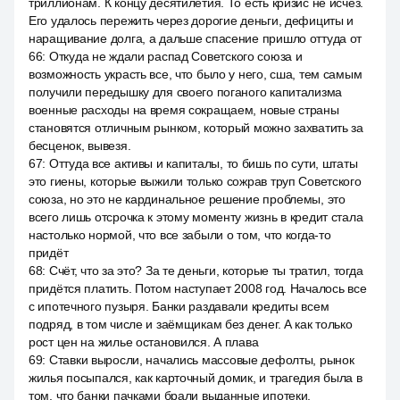
триллионам. К концу десятилетия. То есть кризис не исчез.
Его удалось пережить через дорогие деньги, дефициты и
наращивание долга, а дальше спасение пришло оттуда от
66
:
Откуда не ждали распад Советского союза и
возможность украсть все, что было у него, сша, тем самым
получили передышку для своего поганого капитализма
военные расходы на время сокращаем, новые страны
становятся отличным рынком, который можно захватить за
бесценок, вывезя.
67
:
Оттуда все активы и капиталы, то бишь по сути, штаты
это гиены, которые выжили только сожрав труп Советского
союза, но это не кардинальное решение проблемы, это
всего лишь отсрочка к этому моменту жизнь в кредит стала
настолько нормой, что все забыли о том, что когда-то
придёт
68
:
Счёт, что за это? За те деньги, которые ты тратил, тогда
придётся платить. Потом наступает 2008 год. Началось все
с ипотечного пузыря. Банки раздавали кредиты всем
подряд, в том числе и заёмщикам без денег. А как только
рост цен на жилье остановился. А плава
69
:
Ставки выросли, начались массовые дефолты, рынок
жилья посыпался, как карточный домик, и трагедия была в
том, что банки пачками брали выданные ипотеки,