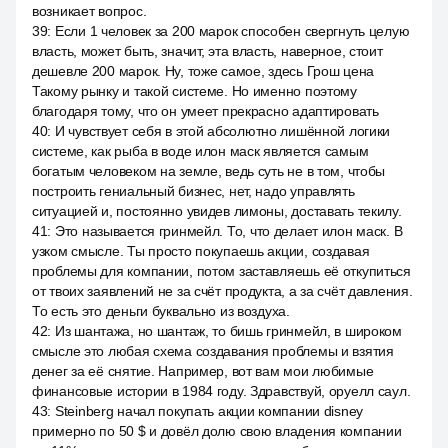
возникает вопрос.
39
:
Если 1 человек за 200 марок способен свергнуть целую
власть, может быть, значит, эта власть, наверное, стоит
дешевле 200 марок. Ну, тоже самое, здесь Грош цена
Такому рынку и такой системе. Но именно поэтому
благодаря тому, что он умеет прекрасно адаптировать
40
:
И чувствует себя в этой абсолютно лишённой логики
системе, как рыба в воде илон маск является самым
богатым человеком на земле, ведь суть не в том, чтобы
построить гениальный бизнес, нет, надо управлять
ситуацией и, постоянно увидев лимоны, доставать текилу.
41
:
Это называется гринмейл. То, что делает илон маск. В
узком смысле. Ты просто покупаешь акции, создавая
проблемы для компании, потом заставляешь её откупиться
от твоих заявлений не за счёт продукта, а за счёт давления.
То есть это деньги буквально из воздуха.
42
:
Из шантажа, но шантаж, то бишь гринмейл, в широком
смысле это любая схема создавания проблемы и взятия
денег за её снятие. Например, вот вам мои любимые
финансовые истории в 1984 году. Здравствуй, оруелл саул.
43
:
Steinberg начал покупать акции компании disney
примерно по 50 $ и довёл долю свою владения компании