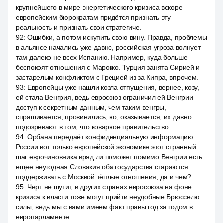
крупнейшего в мире энергетического кризиса вскоре
европейским бюрократам придётся признать эту
реальность и признать свои стратегиче.
92
:
Ошибки, а потом искупить свою вину. Правда, проблемы
в альянсе начались уже давно, российская угроза волнует
там далеко не всех Испанию. Например, куда больше
беспокоят отношения с Марокко. Турция занята Сирией и
застарелым конфликтом с Грецией из за Кипра, впрочем.
93
:
Европейцы уже нашли козла отпущения, вернее, козу,
ей стала Венгрия, ведь евросоюз ограничил ей Венгрии
доступ к секретным данным, чем таким венгры,
спрашивается, провинились, но, оказывается, их давно
подозревают в том, что коварное правительство.
94
:
Орбана передаёт конфиденциальную информацию
России вот только европейской экономике этот странный
шаг еврочиновника вряд ли поможет помимо Венгрии есть
ещее неугодная Словакия оба государства стараются
поддерживать с Москвой тёплые отношения, да и чем?
95
:
Черт не шутит, в других странах евросоюза на фоне
кризиса к власти тоже могут прийти неудобные Брюсселю
силы, ведь мы с вами имеем факт правы год за годом в
европарламенте.