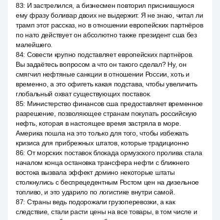
83
:
И застрелился, а бизнесмен повторил приснившуюся
ему фразу боливар двоих не выдержит. Я не знаю, читал ли
трамп этот рассказ, но в отношении европейских партнёров
по нато действует он абсолютно также президент сша без
малейшего.
84
:
Совести крупно подставляет европейских партнёров.
Вы задаётесь вопросом а что он такого сделал? Ну, он
смягчил нефтяные санкции в отношении России, хоть и
временно, а это офигеть какая подстава, чтобы увеличить
глобальный охват существующих поставок.
85
:
Министерство финансов сша предоставляет временное
разрешение, позволяющее странам покупать российскую
нефть, которая в настоящее время застряла в море.
Америка пошла на это только для того, чтобы избежать
кризиса для прибрежных штатов, которые традиционно
86
:
От морских поставок блокада ормузского пролива стала
началом конца остановка трансфера нефти с ближнего
востока вызвала эффект домино некоторые штаты
столкнулись с беспрецедентным Ростом цен на дизельное
топливо, и это ударило по логистике внутри самой.
87
:
Страны ведь подорожали грузоперевозки, а как
следствие, стали расти цены на все товары, в том числе и