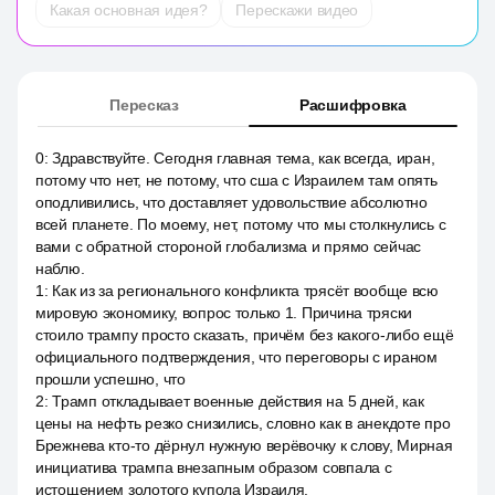
Какая основная идея?
Перескажи видео
Пересказ
Расшифровка
0
:
Здравствуйте. Сегодня главная тема, как всегда, иран,
потому что нет, не потому, что сша с Израилем там опять
оподливились, что доставляет удовольствие абсолютно
всей планете. По моему, нет, потому что мы столкнулись с
вами с обратной стороной глобализма и прямо сейчас
наблю.
1
:
Как из за регионального конфликта трясёт вообще всю
мировую экономику, вопрос только 1. Причина тряски
стоило трампу просто сказать, причём без какого-либо ещё
официального подтверждения, что переговоры с ираном
прошли успешно, что
2
:
Трамп откладывает военные действия на 5 дней, как
цены на нефть резко снизились, словно как в анекдоте про
Брежнева кто-то дёрнул нужную верёвочку к слову, Мирная
инициатива трампа внезапным образом совпала с
истощением золотого купола Израиля.