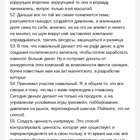
коррупции впрочем, коррупцией то они и вправду
занимались, вопрос только в её масштаб.
52
:
Дальше все по той же схеме появляется тема,
разгоняется скандал, создаётся давление, и маленькая
доля сама по себе, конечно, ни на что не влияет и ничего
не меняет, но шум вокруг неё заставляет компанию
оправдываться, тратить ресурсы, защищаться и разница.
53
:
В том, что навальный делает это не ради денег, а для
создания политического капитала, чтобы потом заработать
намного больше денег. Ну и получает донаты от
конкурентов этих компаний за возможности ввести санкции,
более известные нам как акт магнитского, в разработке
которых
54
:
Принимал участие навальный. Я, в общем то, это все
говорю к тому, что мы с вами переходим к главному.
Сегодня деньги делают не только на продукте, а на
управлении условиями игры гринмейл, лоббирование,
давление на рынок, переговорный шантаж. Поймите, это не
способ.
55
:
Создать ценность напрямую. Это способ
контролировать ценность, которая уже существует, и
перераспределить её в свою пользу, в то время как нас все
пытаются убедить в том, что это нормально, но нет, вы не