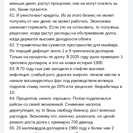
меньше денег, растут просрочки, они не могут платить за
это, банки пугаются.
61
:
И ужесточают кредиты. Из за этого бизнес не может
получить от них денег, не может работать. Экономика
начинает тормозить. Если это не остановить, то получишь
рецессию, когда растут расходы на обслуживание долга,
когда держатся высокие доходности облига.
62
:
У правительства сужается пространство для манёвра.
Их текущий дефицит около 1 и 9 триллионов долларов.
Только на проценты по долгу. В 2025 году ушло примерно 1
триллион долларов, и это не новая история 1900.
63
:
В 70 году сша уже заходили в стафлю высокая
инфляция, слабый рост, дорогая энергия, лечили жёстко в
начале восьмидесятых фрс под руководством волкера
подняла ставку почти до 20% итог рецессия, безработица в
10.
64
:
Процентов, ничего хорошего. Потом подключился
рейган со своей экономикой. Снижение налогов,
дерегуляция, ну то бишь свободу бизнесу, рост военных
расходов. Экономику это, конечно, разогнало, но ценой
резкого роста долга с примерно 700 двенад
65
:
20 миллиардов долларов в 1980 году к более чем 2