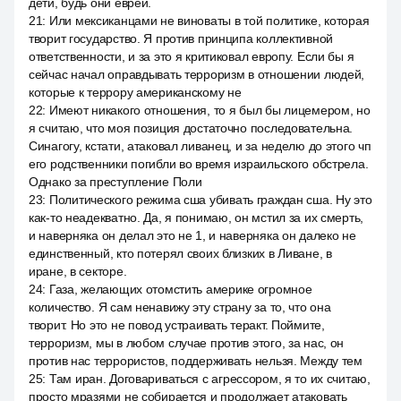
дети, будь они евреи.
21
:
Или мексиканцами не виноваты в той политике, которая
творит государство. Я против принципа коллективной
ответственности, и за это я критиковал европу. Если бы я
сейчас начал оправдывать терроризм в отношении людей,
которые к террору американскому не
22
:
Имеют никакого отношения, то я был бы лицемером, но
я считаю, что моя позиция достаточно последовательна.
Синагогу, кстати, атаковал ливанец, и за неделю до этого чп
его родственники погибли во время израильского обстрела.
Однако за преступление Поли
23
:
Политического режима сша убивать граждан сша. Ну это
как-то неадекватно. Да, я понимаю, он мстил за их смерть,
и наверняка он делал это не 1, и наверняка он далеко не
единственный, кто потерял своих близких в Ливане, в
иране, в секторе.
24
:
Газа, желающих отомстить америке огромное
количество. Я сам ненавижу эту страну за то, что она
творит. Но это не повод устраивать теракт. Поймите,
терроризм, мы в любом случае против этого, за нас, он
против нас террористов, поддерживать нельзя. Между тем
25
:
Там иран. Договариваться с агрессором, я то их считаю,
просто мразями не собирается и продолжает атаковать