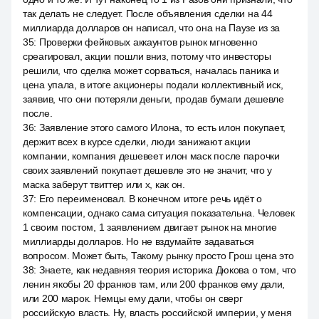
так делать не следует. После объявления сделки на 44
миллиарда долларов он написал, что она на Паузе из за
35
:
Проверки фейковых аккаунтов рынок мгновенно
среагировал, акции пошли вниз, потому что инвесторы
решили, что сделка может сорваться, началась паника и
цена упала, в итоге акционеры подали коллективный иск,
заявив, что они потеряли деньги, продав бумаги дешевле
после.
36
:
Заявление этого самого Илона, то есть илон покупает,
держит всех в курсе сделки, люди занижают акции
компании, компания дешевеет илон маск после парочки
своих заявлений покупает дешевле это не значит, что у
маска заберут твиттер или x, как он.
37
:
Его переименовал. В конечном итоге речь идёт о
компенсации, однако сама ситуация показательна. Человек
1 своим постом, 1 заявлением двигает рынок на многие
миллиарды долларов. Но не вздумайте задаваться
вопросом. Может быть, Такому рынку просто Грош цена это
38
:
Знаете, как недавняя теория историка Дюкова о том, что
ленин якобы 20 франков там, или 200 франков ему дали,
или 200 марок. Немцы ему дали, чтобы он сверг
российскую власть. Ну, власть российской империи, у меня