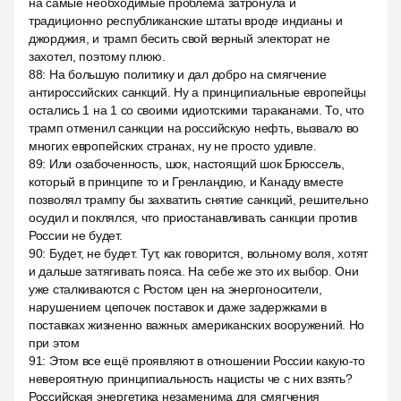
на самые необходимые проблема затронула и
традиционно республиканские штаты вроде индианы и
джорджия, и трамп бесить свой верный электорат не
захотел, поэтому плюю.
88
:
На большую политику и дал добро на смягчение
антироссийских санкций. Ну а принципиальные европейцы
остались 1 на 1 со своими идиотскими тараканами. То, что
трамп отменил санкции на российскую нефть, вызвало во
многих европейских странах, ну не просто удивле.
89
:
Или озабоченность, шок, настоящий шок Брюссель,
который в принципе то и Гренландию, и Канаду вместе
позволял трампу бы захватить снятие санкций, решительно
осудил и поклялся, что приостанавливать санкции против
России не будет.
90
:
Будет, не будет. Тут, как говорится, вольному воля, хотят
и дальше затягивать пояса. На себе же это их выбор. Они
уже сталкиваются с Ростом цен на энергоносители,
нарушением цепочек поставок и даже задержками в
поставках жизненно важных американских вооружений. Но
при этом
91
:
Этом все ещё проявляют в отношении России какую-то
невероятную принципиальность нацисты че с них взять?
Российская энергетика незаменима для смягчения