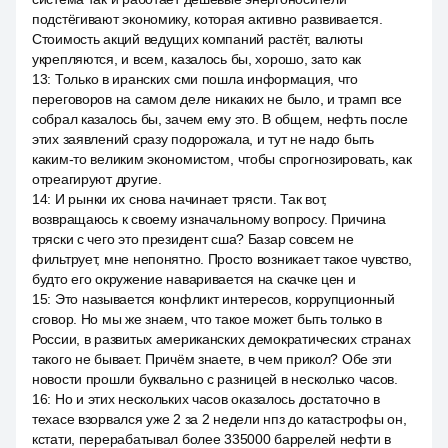
подстёгивают экономику, которая активно развивается.
Стоимость акций ведущих компаний растёт, валюты
укрепляются, и всем, казалось бы, хорошо, зато как
13
:
Только в иранских сми пошла информация, что
переговоров на самом деле никаких не было, и трамп все
собрал казалось бы, зачем ему это. В общем, нефть после
этих заявлений сразу подорожала, и тут не надо быть
каким-то великим экономистом, чтобы спрогнозировать, как
отреагируют другие.
14
:
И рынки их снова начинает трясти. Так вот,
возвращаюсь к своему изначальному вопросу. Причина
тряски с чего это президент сша? Базар совсем не
фильтрует, мне непонятно. Просто возникает такое чувство,
будто его окружение наваривается на скачке цен и
15
:
Это называется конфликт интересов, коррупционный
сговор. Но мы же знаем, что такое может быть только в
России, в развитых американских демократических странах
такого не бывает. Причём знаете, в чем прикол? Обе эти
новости прошли буквально с разницей в несколько часов.
16
:
Но и этих нескольких часов оказалось достаточно в
техасе взорвался уже 2 за 2 недели нпз до катастрофы он,
кстати, перерабатывал более 335000 баррелей нефти в