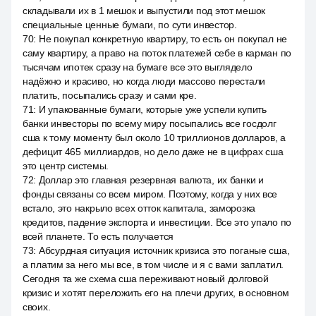
складывали их в 1 мешок и выпустили под этот мешок
специальные ценные бумаги, по сути инвестор.
70
:
Не покупал конкретную квартиру, то есть он покупал не
саму квартиру, а право на поток платежей себе в карман по
тысячам ипотек сразу на бумаге все это выглядело
надёжно и красиво, но когда люди массово перестали
платить, посыпались сразу и сами кре.
71
:
И упакованные бумаги, которые уже успели купить
банки инвесторы по всему миру посыпались все госдолг
сша к тому моменту был около 10 триллионов долларов, а
дефицит 465 миллиардов, но дело даже не в цифрах сша
это центр системы.
72
:
Доллар это главная резервная валюта, их банки и
фонды связаны со всем миром. Поэтому, когда у них все
встало, это накрыло всех отток капитала, заморозка
кредитов, падение экспорта и инвестиции. Все это упало по
всей планете. То есть получается
73
:
Абсурдная ситуация источник кризиса это поганые сша,
а платим за него мы все, в том числе и я с вами заплатил.
Сегодня та же схема сша переживают новый долговой
кризис и хотят переложить его на плечи других, в основном
своих.