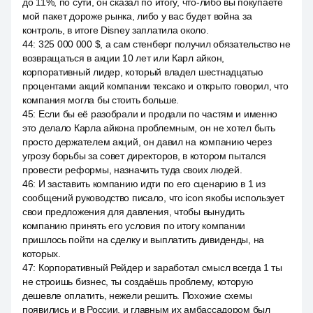
до 11%, по сути, он сказал по итогу, что-либо вы покупаете
мой пакет дороже рынка, либо у вас будет война за
контроль, в итоге Disney заплатила около.
44
:
325 000 000 $, а сам стенберг получил обязательство не
возвращаться в акции 10 лет или Карл айкон,
корпоративный лидер, который владел шестнадцатью
процентами акций компании тексако и открыто говорил, что
компания могла бы стоить больше.
45
:
Если бы её разобрали и продали по частям и именно
это делало Карла айкона проблемным, он не хотел быть
просто держателем акций, он давил на компанию через
угрозу борьбы за совет директоров, в котором пытался
провести реформы, назначить туда своих людей.
46
:
И заставить компанию идти по его сценарию в 1 из
сообщений руководство писало, что icon якобы использует
свои предложения для давления, чтобы вынудить
компанию принять его условия по итогу компании
пришлось пойти на сделку и выплатить дивиденды, на
которых.
47
:
Корпоративный Рейдер и заработал смысл всегда 1 ты
не строишь бизнес, ты создаёшь проблему, которую
дешевле оплатить, нежели решить. Похожие схемы
появились и в России, и главным их амбассадором был