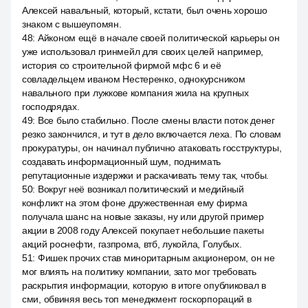
Алексей навальный, который, кстати, был очень хорошо
знаком с вышеупомян.
48
:
Айконом ещё в начале своей политической карьеры он
уже использовал гринмейл для своих целей например,
история со строительной фирмой мфс 6 и её
совладельцем иваном Нестеренко, однокурсником
навального при лужкове компания жила на крупных
господрядах.
49
:
Все было стабильно. После смены власти поток денег
резко закончился, и тут в дело включается леха. По словам
прокуратуры, он начинал публично атаковать госструктуры,
создавать информационный шум, поднимать
репутационные издержки и раскачивать тему так, чтобы.
50
:
Вокруг неё возникал политический и медийный
конфликт на этом фоне дружественная ему фирма
получала шанс на новые заказы, ну или другой пример
акции в 2008 году Алексей покупает небольшие пакеты
акций роснефти, газпрома, втб, лукойла, Голубых.
51
:
Фишек прочих став миноритарным акционером, он не
мог влиять на политику компании, зато мог требовать
раскрытия информации, которую в итоге опубликовал в
сми, обвиняя весь топ менеджмент госкорпораций в