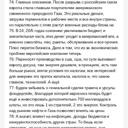
74
:
Главных союзников. После разрыва с российским газом
европа стала главным покупателем американского
сжиженного природного Газа. Это реальные деньги,
загрузка терминалов и рабочие места и все внутри страны,
но параллельно с этим растут военные расходы блока на
75
:
В 24, 20/5 годах союзники увеличивали бюджет, и
значительная часть этих денег уходит в американский впк, а
именно самолёты, пво, ракеты, обслуживание и все прочее.
Плюс переток бизнеса. Дело в том, что из за экономических
проблем европейские компании теперь
76
:
Переносят производство в сша, сша, по сути выпивают
европу досуха, там энергия дешевле, в принципе, есть там
больше рынок, мягче условия по налогам, все интересней
для америки это приток капитала, налогов и, что самое
главное, технологий. А ещё
77
:
Будем забывать о гениальной сделке трампа и урсулы
фондерляйн, благодаря которой евросоюз теперь будет
ещё и инвестировать дополнительно 700 миллиардов в
штаты, но это лишь 1 из стратегий, 2 это энергия. Контроль
над рынком нефти и Газа позволяет влиять на цены.
78
:
А значит, влияет на инфляцию, доходы бюджетов и
конкурентоспособность других стран. То бишь если
упростить, то сша не просто переживают кризис, они