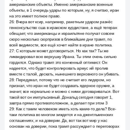
американские объекты. Именно американские военные
объекты, в 1 очередь удары по которым, ну, я считаю, иран
на это имеет полное право.
26
:
Вчера вот ксир, например, ракетным ударом разнёс
генконсульство сша в иракском курдистане, а ещё тегеран
обещает, что американцы и израильтяне получат совсем
скоро несколько сюрпризов в ближайшие дни трамп, по
всей видимости, все ещё хочет найти в иране политика.
27
:
С которым может договориться. Но как так? Ты же
ликвидировал всю верхушку Ирана. Ты этим очень сильно
гордился. Однако трамп это конченный оптимист. Он
надеется, что будет контролировать армус ий пролив
вместе с талой, дескать, нынешнего верховного он убивать.
28
:
Передумал, потому что не считает его лидером, но
признал, что иран не будет создавать ядерное оружие, а
значит, все нормально и можно с ними договариваться. Вот
такой вот он импульсивный. Дональд сегодня говорит 1,
завтра прямо противоположное, а делает при этом 3
29
:
Как с таким человеком иметь хоть какие-то дела? Все-
таки политика во многом зиждется и на джентльменских
соглашениях, и на доверии. Да, вот так вот мир у нас
основан на доверии, пока трамп рассуждает о переговорах