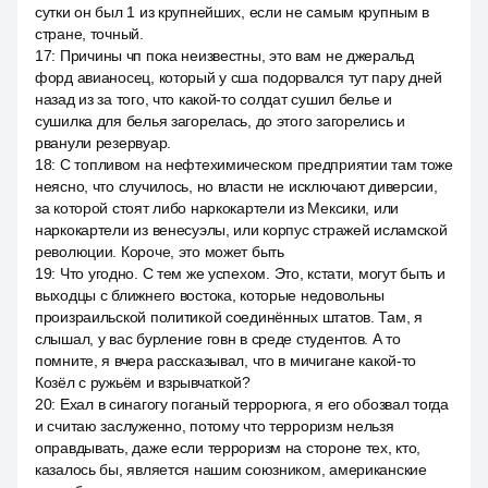
сутки он был 1 из крупнейших, если не самым крупным в
стране, точный.
17
:
Причины чп пока неизвестны, это вам не джеральд
форд авианосец, который у сша подорвался тут пару дней
назад из за того, что какой-то солдат сушил белье и
сушилка для белья загорелась, до этого загорелись и
рванули резервуар.
18
:
С топливом на нефтехимическом предприятии там тоже
неясно, что случилось, но власти не исключают диверсии,
за которой стоят либо наркокартели из Мексики, или
наркокартели из венесуэлы, или корпус стражей исламской
революции. Короче, это может быть
19
:
Что угодно. С тем же успехом. Это, кстати, могут быть и
выходцы с ближнего востока, которые недовольны
произраильской политикой соединённых штатов. Там, я
слышал, у вас бурление говн в среде студентов. А то
помните, я вчера рассказывал, что в мичигане какой-то
Козёл с ружьём и взрывчаткой?
20
:
Ехал в синагогу поганый террорюга, я его обозвал тогда
и считаю заслуженно, потому что терроризм нельзя
оправдывать, даже если терроризм на стороне тех, кто,
казалось бы, является нашим союзником, американские