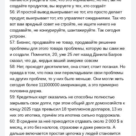
создаёте продуктов, вы воруете у тех, кто создаёт
56
:
И простой вывод выигрывает не тот, кто просто делает
продукт, выигрывает тот, кто управляет ожиданиями. Так что
вот вам вредный совет не стройте, не ищите ничего не
создавайте, не конкурируйте, шантажируйте. Так сегодня
устроен.
57
:
Бизнес, продавайте не товар, продавайте решение
проблемы для этого товара проблемы, которую вы сами же
и создали. Помнится, 20, уже 25 лет назад Данила Багров
сказал, что да, кирдык вашей америке совсем
58
:
Нет, проходят десятилетия, она стоит, стоит поганая. Но
правда в том, что пока они перекладывали свои проблемы
на других проблем, то у них было меньше. Они могли жить
сегодня более 111000000 американцев, а это примерно
половина держа.
59
:
Кредитных карт оказались не способны полностью
закрывать свои долги, при этом общий долг домохозяйств к
концу 2025 года превысил 18 триллионов долларов, 13 из
них это ипотека, причём эта ипотека сильно подорожала.
60
:
В среднем за неё приходится отдавать около 2 000 $ в
месяц, и это без налогов, страховки и даже ремонта. А
дальше включается простая цепочка у людей становится