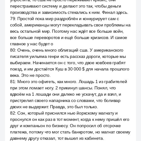
перестраивают систему и делают это так, чтобы деньги
производства и зависимость стекались к ним. Финал здесь.
79
:
Простой пока мир раздроблён и конкурирует сам с
собой, американцы могут перекладывать свои проблемы на
весь остальной мир. Поэтому нас ждёт все больше войн,
все больше переворотов и ещё больше кризисов. И самое
главное у нас будет о
80
:
Очень, очень много облигаций сша. У американского
писателя уильяма генри есть рассказ дороги, которые мы
выбираем. Начинается он с того, что двое ковбоев грабят
поезд, и им достаётся Куш в 30 000 $ для начала прошлого
века. Это не просто.
81
:
Много это офигеть, как много. Лошадь 1 из грабителей
при этом ломает ногу. 2 прикинул шансы. Понял, что
вдвоём на 1 лошади они далеко не ускачут, да и взял, и
пристрелил своего напарника со словами, что боливар
двоих не выдержит. Правда, это был только.
82
:
Сон, который приснился нью йоркскому магнату и
проснулся он как раз в тот момент, когда к нему пришёл его
друг и компаньон по бизнесу. Он попросил об отсрочке
платежа, потому что мог стать банкротом, но магнат своему
давнему другу отказал, тот вышел из кабинета.