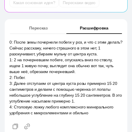
Какая основная идея?
Перескажи видео
Пересказ
Расшифровка
0
:
После зимы почернели побеги у роз, и что с этим делать?
Сейчас расскажу, ничего страшного в этом нет, 1
разокучивают, убираем мульчу от центра куста.
1
:
2 на почерневшем побеге, опускаясь вниз по стволу,
ищем 1 живую почку, выглядит она обычно вот так, чуть
выше неё, обрезаем почерневший.
2
:
Побег.
3
:
Далее отступаем от центра куста розы примерно 15 20
сантиметров и делаем с помощью черенка от лопаты
небольшое углубление на глубину 15 20 сантиметров. В это
углубление насыпаем примерно 1.
4
:
Столовую ложку любого комплексного минерального
удобрения с микроэлементами и обильно