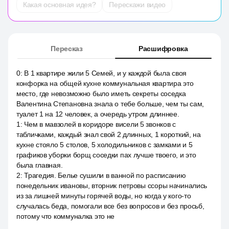
Какая основная идея?
Перескажи видео
Пересказ
Расшифровка
0
:
В 1 квартире жили 5 Семей, и у каждой была своя
конфорка на общей кухне коммунальная квартира это
место, где невозможно было иметь секреты соседка
Валентина Степановна знала о тебе больше, чем ты сам,
туалет 1 на 12 человек, а очередь утром длиннее.
1
:
Чем в мавзолей в коридоре висели 5 звонков с
табличками, каждый знал свой 2 длинных, 1 короткий, на
кухне стояло 5 столов, 5 холодильников с замками и 5
графиков уборки борщ соседки пах лучше твоего, и это
была главная.
2
:
Трагедия. Белье сушили в ванной по расписанию
понедельник ивановы, вторник петровы ссоры начинались
из за лишней минуты горячей воды, но когда у кого-то
случалась беда, помогали все без вопросов и без просьб,
потому что коммуналка это не