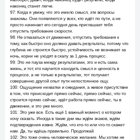
наконец станет легче.
97
:
Когда я увижу, что это имело смысл, эти вопросы
знакомы. Они появляются у всех, кто идёт по пути, а не
просто начинает его сегодня день приглашает тебя
отпустить требование скорости.
98
:
Не отказаться от движения, отпустить требования к
тому, как быстро оно должно давать результаты, потому что
глубина не строится быстро, устойчивость не возникает за
ночь, корни не уходят в скалу за 1 день процесс.
99
:
Это не пауза между результатами, это и есть сама
жизнь, и тот, кто научится находить смысл и ценность в
процессе, а не только в результатах, тот получает
совершенно другой опыт пути непостоянное ощу.
100
:
Ощущение нехватки и ожидания, а живое присутствие
в том, что происходит прямо сейчас, прямо сейчас, что-то
строится прямо сейчас, идёт работа прямо сейчас, ты в
движении, и это уже много.
101
:
Это уже все. Есть ещё 1 важный момент, о котором
хочу сказать. Иногда в такие дни мы ждём знаков, ждём
подтверждения извне. Ждём, что кто-то или что-то скажет
нам. Да, ты идёшь правильно. Продолжай.
102
:
Это тоже очень человеческое желание. Мы хотим не