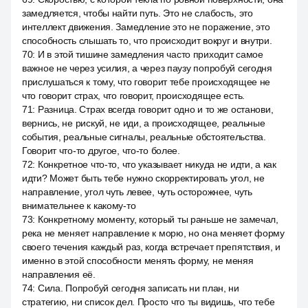
замедляется, чтобы найти путь. Это не слабость, это
интеллект движения. Замедление это не поражение, это
способность слышать то, что происходит вокруг и внутри.
70
:
И в этой тишине замедления часто приходит самое
важное не через усилия, а через паузу попробуй сегодня
прислушаться к тому, что говорит тебе происходящее не
что говорит страх, что говорит, происходящее есть.
71
:
Разница. Страх всегда говорит одно и то же останови,
вернись, не рискуй, не иди, а происходящее, реальные
события, реальные сигналы, реальные обстоятельства.
Говорит что-то другое, что-то более.
72
:
Конкретное что-то, что указывает никуда не идти, а как
идти? Может быть тебе нужно скорректировать угол, не
направление, угол чуть левее, чуть осторожнее, чуть
внимательнее к какому-то
73
:
Конкретному моменту, который ты раньше не замечал,
река не меняет направление к морю, но она меняет форму
своего течения каждый раз, когда встречает препятствия, и
именно в этой способности менять форму, не меняя
направления её.
74
:
Сила. Попробуй сегодня записать ни план, ни
стратегию, ни список дел. Просто что ты видишь, что тебе