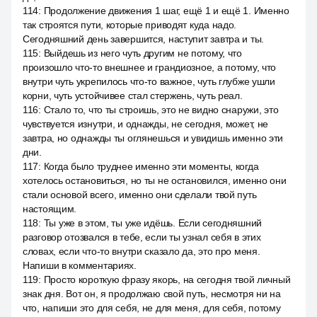
114
:
Продолжение движения 1 шаг, ещё 1 и ещё 1. Именно
так строятся пути, которые приводят куда надо.
Сегодняшний день завершится, наступит завтра и ты.
115
:
Выйдешь из него чуть другим не потому, что
произошло что-то внешнее и грандиозное, а потому, что
внутри чуть укрепилось что-то важное, чуть глубже ушли
корни, чуть устойчивее стал стержень, чуть реал.
116
:
Стало то, что ты строишь, это не видно снаружи, это
чувствуется изнутри, и однажды, не сегодня, может, не
завтра, но однажды ты оглянешься и увидишь именно эти
дни.
117
:
Когда было труднее именно эти моменты, когда
хотелось остановиться, но ты не остановился, именно они
стали основой всего, именно они сделали твой путь
настоящим.
118
:
Ты уже в этом, ты уже идёшь. Если сегодняшний
разговор отозвался в тебе, если ты узнал себя в этих
словах, если что-то внутри сказало да, это про меня.
Напиши в комментариях.
119
:
Просто короткую фразу якорь, на сегодня твой личный
знак дня. Вот он, я продолжаю свой путь, несмотря ни на
что, напиши это для себя, не для меня, для себя, потому