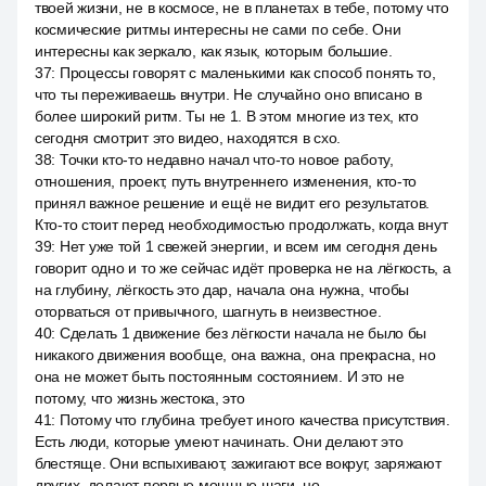
твоей жизни, не в космосе, не в планетах в тебе, потому что
космические ритмы интересны не сами по себе. Они
интересны как зеркало, как язык, которым большие.
37
:
Процессы говорят с маленькими как способ понять то,
что ты переживаешь внутри. Не случайно оно вписано в
более широкий ритм. Ты не 1. В этом многие из тех, кто
сегодня смотрит это видео, находятся в схо.
38
:
Точки кто-то недавно начал что-то новое работу,
отношения, проект, путь внутреннего изменения, кто-то
принял важное решение и ещё не видит его результатов.
Кто-то стоит перед необходимостью продолжать, когда внут
39
:
Нет уже той 1 свежей энергии, и всем им сегодня день
говорит одно и то же сейчас идёт проверка не на лёгкость, а
на глубину, лёгкость это дар, начала она нужна, чтобы
оторваться от привычного, шагнуть в неизвестное.
40
:
Сделать 1 движение без лёгкости начала не было бы
никакого движения вообще, она важна, она прекрасна, но
она не может быть постоянным состоянием. И это не
потому, что жизнь жестока, это
41
:
Потому что глубина требует иного качества присутствия.
Есть люди, которые умеют начинать. Они делают это
блестяще. Они вспыхивают, зажигают все вокруг, заряжают
других, делают первые мощные шаги, но