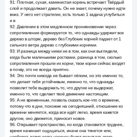
91
:
Плотная, сухая, каменистая корень встречает Твёрдый
слой и продолжает давить. Он не знает, почему нужно идти
вниз. У него нет стратегии, есть только 1 задача углубиться
и в
92
:
Давлении в этом медленном проникновении через
сопротивление формируется то, что однажды удержит все
дерево в шторм, дерево без Глубоких корней падает от 1
сильного ветра дерево с глубокими корнями.
93
:
И разница между ними не в том, как они выглядели,
когда были маленькими ростками, разница в том, сколько
сопротивления прошли их корни, твои корни сейчас входят
в почву, это не всегда приятно.
94
:
Это почти никогда не бывает лёгким, но это именно то,
что делает тебя устойчивым, именно то, что однажды
позволит тебе выдержать то, что другие не выдержат,
именно то, что сделает твоё движение настоящим.
95
:
А не временным, позволь сказать кое-что о времени,
потому что в дни, похожие на сегодняшний, отношение ко
времени меняется, когда все идёт легко, время кажется
другом, оно движется, приносит новое.
96
:
Открывает пространство, но когда становится труднее,
время начинает ощущаться, иначе она тянется или,
наоборот, давит, когда наконец будет результат, когда