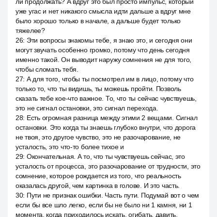
ли продолжать? А вдруг это был просто импульс, который
уже угас и нет никакого смысла идти дальше а вдруг мне
было хорошо только в начале, а дальше будет только
тяжелее?
26
:
Эти вопросы знакомы тебе, я знаю это, и сегодня они
могут звучать особенно громко, потому что день сегодня
именно такой. Он выводит наружу сомнения не для того,
чтобы сломать тебя.
27
:
А для того, чтобы ты посмотрел им в лицо, потому что
только то, что ты видишь, ты можешь пройти. Позволь
сказать тебе кое-что важное. То, что ты сейчас чувствуешь,
это не сигнал остановки, это сигнал перехода.
28
:
Есть огромная разница между этими 2 вещами. Сигнал
остановки. Это когда ты знаешь глубоко внутри, что дорога
не твоя, это другое чувство, это не разочарование, не
усталость, это что-то более тихое и
29
:
Окончательная. А то, что ты чувствуешь сейчас, это
усталость от процесса, это разочарование от трудности, это
сомнение, которое рождается из того, что реальность
оказалась другой, чем картинка в голове. И это часть.
30
:
Пути не признак ошибки. Часть пути. Подумай вот о чем
если бы все шло легко, если бы не было ни 1 камня, ни 1
момента, когда приходилось искать, огибать, давить,