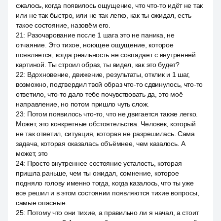
сжалось, когда появилось ощущение, что что-то идёт не так
или не так быстро, или не так легко, как ты ожидал, есть
такое состояние, назовём его.
21
:
Разочарование после 1 шага это не паника, не
отчаяние. Это тихое, ноющее ощущение, которое
появляется, когда реальность не совпадает с внутренней
картиной. Ты строил образ, ты видел, как это будет?
22
:
Вдохновение, движение, результаты, отклик и 1 шаг,
возможно, подтвердил твой образ что-то сдвинулось, что-то
ответило, что-то дало тебе почувствовать да, это моё
направление, но потом пришло чуть слож.
23
:
Потом появилось что-то, что не двигается также легко.
Может, это конкретные обстоятельства. Человек, который
не так ответил, ситуация, которая не разрешилась. Сама
задача, которая оказалась объёмнее, чем казалось. А
может, это
24
:
Просто внутреннее состояние усталость, которая
пришла раньше, чем ты ожидал, сомнение, которое
подняло голову именно тогда, когда казалось, что ты уже
все решил и в этом состоянии появляются тихие вопросы,
самые опасные.
25
:
Потому что они тихие, а правильно ли я начал, а стоит