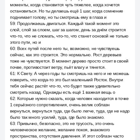
моменты, когда становится чуть тяжелее, когда хочется
остановиться. Но ты делаешь ещё 1 шаг, когда сомнение
поднимает голову, но ты смотришь ему в глаза и
59
:
Продолжаешь двигаться. Каждый такой момент это
слой, слой за слоем, шаг за шагом, день за днём строится
что-то, что не сломать, что-то, что станет основой не только
этого пути, но и
60
:
Всех путей после него ты, возможно, не чувствуешь
сейчас, как это строится. Это нормально. Рост деревьев
тоже не чувствуется. В момент дерево просто стоит в своей
почве, противостоит ветру, пьёт влагу и тянется.
61
:
К Свету. А через годы ты смотришь на него и не можешь
поверить, что когда-то это был маленький Росток. Внутри
тебя сейчас растёт что-то, что будет также удивительно
смотреть назад. Однажды есть ещё 1 важная вещь о
62
:
Которые нужно сказать, когда человек находится в точке
1 серьёзного сопротивления, очень велик соблазн
вернуться, вернуться туда, где было легче, туда, где не надо
было так много усилий, туда, где было знакомо.
63
:
Привычно, безопасно, это не трусость, это очень
человеческое желание, желание покоя, знакомого
пространства, отсутствия давления. И этот соблазн часто