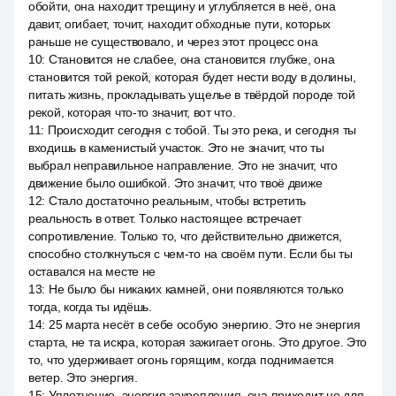
обойти, она находит трещину и углубляется в неё, она
давит, огибает, точит, находит обходные пути, которых
раньше не существовало, и через этот процесс она
10
:
Становится не слабее, она становится глубже, она
становится той рекой, которая будет нести воду в долины,
питать жизнь, прокладывать ущелье в твёрдой породе той
рекой, которая что-то значит, вот что.
11
:
Происходит сегодня с тобой. Ты это река, и сегодня ты
входишь в каменистый участок. Это не значит, что ты
выбрал неправильное направление. Это не значит, что
движение было ошибкой. Это значит, что твоё движе
12
:
Стало достаточно реальным, чтобы встретить
реальность в ответ. Только настоящее встречает
сопротивление. Только то, что действительно движется,
способно столкнуться с чем-то на своём пути. Если бы ты
оставался на месте не
13
:
Не было бы никаких камней, они появляются только
тогда, когда ты идёшь.
14
:
25 марта несёт в себе особую энергию. Это не энергия
старта, не та искра, которая зажигает огонь. Это другое. Это
то, что удерживает огонь горящим, когда поднимается
ветер. Это энергия.
15
:
Уплотнение, энергия закрепления, она приходит не для