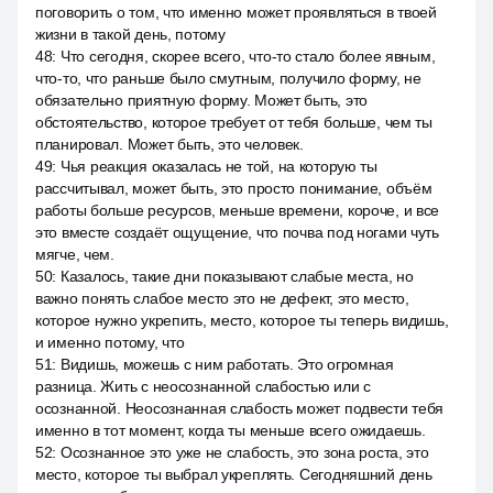
поговорить о том, что именно может проявляться в твоей
жизни в такой день, потому
48
:
Что сегодня, скорее всего, что-то стало более явным,
что-то, что раньше было смутным, получило форму, не
обязательно приятную форму. Может быть, это
обстоятельство, которое требует от тебя больше, чем ты
планировал. Может быть, это человек.
49
:
Чья реакция оказалась не той, на которую ты
рассчитывал, может быть, это просто понимание, объём
работы больше ресурсов, меньше времени, короче, и все
это вместе создаёт ощущение, что почва под ногами чуть
мягче, чем.
50
:
Казалось, такие дни показывают слабые места, но
важно понять слабое место это не дефект, это место,
которое нужно укрепить, место, которое ты теперь видишь,
и именно потому, что
51
:
Видишь, можешь с ним работать. Это огромная
разница. Жить с неосознанной слабостью или с
осознанной. Неосознанная слабость может подвести тебя
именно в тот момент, когда ты меньше всего ожидаешь.
52
:
Осознанное это уже не слабость, это зона роста, это
место, которое ты выбрал укреплять. Сегодняшний день