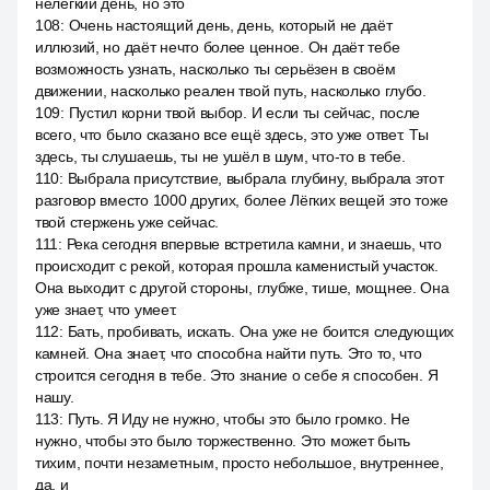
нелёгкий день, но это
108
:
Очень настоящий день, день, который не даёт
иллюзий, но даёт нечто более ценное. Он даёт тебе
возможность узнать, насколько ты серьёзен в своём
движении, насколько реален твой путь, насколько глубо.
109
:
Пустил корни твой выбор. И если ты сейчас, после
всего, что было сказано все ещё здесь, это уже ответ. Ты
здесь, ты слушаешь, ты не ушёл в шум, что-то в тебе.
110
:
Выбрала присутствие, выбрала глубину, выбрала этот
разговор вместо 1000 других, более Лёгких вещей это тоже
твой стержень уже сейчас.
111
:
Река сегодня впервые встретила камни, и знаешь, что
происходит с рекой, которая прошла каменистый участок.
Она выходит с другой стороны, глубже, тише, мощнее. Она
уже знает, что умеет.
112
:
Бать, пробивать, искать. Она уже не боится следующих
камней. Она знает, что способна найти путь. Это то, что
строится сегодня в тебе. Это знание о себе я способен. Я
нашу.
113
:
Путь. Я Иду не нужно, чтобы это было громко. Не
нужно, чтобы это было торжественно. Это может быть
тихим, почти незаметным, просто небольшое, внутреннее,
да, и