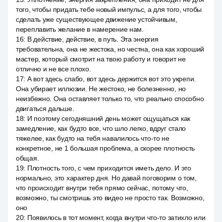
того, чтобы придать тебе новый импульс, а для того, чтобы
сделать уже существующее движение устойчивым,
переплавить желание в намерение нам.
16
:
В действие, действие, в путь. Эта энергия
требовательна, она не жестока, но честна, она как хороший
мастер, который смотрит на твою работу и говорит не
отлично и не все плохо.
17
:
А вот здесь слабо, вот здесь держится вот это укрепи.
Она убирает иллюзии. Не жестоко, не болезненно, но
неизбежно. Она оставляет только то, что реально способно
двигаться дальше.
18
:
И поэтому сегодняшний день может ощущаться как
замедление, как будто все, что шло легко, вдруг стало
тяжелее, как будто на тебя навалилось что-то не
конкретное, не 1 большая проблема, а скорее плотность
общая.
19
:
Плотность того, с чем приходится иметь дело. И это
нормально, это характер дня. Но давай поговорим о том,
что происходит внутри тебя прямо сейчас, потому что,
возможно, ты смотришь это видео не просто так. Возможно,
оно
20
:
Появилось в тот момент, когда внутри что-то затихло или