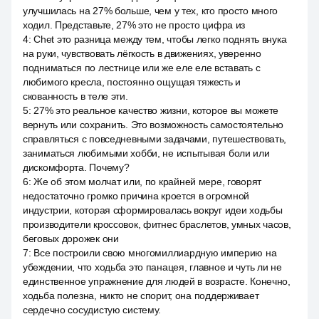
улучшилась на 27% больше, чем у тех, кто просто много
ходил. Представьте, 27% это не просто цифра из
4
:
Chet это разница между тем, чтобы легко поднять внука
на руки, чувствовать лёгкость в движениях, уверенно
подниматься по лестнице или же еле еле вставать с
любимого кресла, постоянно ощущая тяжесть и
скованность в теле эти.
5
:
27% это реальное качество жизни, которое вы можете
вернуть или сохранить. Это возможность самостоятельно
справляться с повседневными задачами, путешествовать,
заниматься любимыми хобби, не испытывая боли или
дискомфорта. Почему?
6
:
Же об этом молчат или, по крайней мере, говорят
недостаточно громко причина кроется в огромной
индустрии, которая сформировалась вокруг идеи ходьбы
производители кроссовок, фитнес браслетов, умных часов,
беговых дорожек они
7
:
Все построили свою многомиллиардную империю на
убеждении, что ходьба это панацея, главное и чуть ли не
единственное упражнение для людей в возрасте. Конечно,
ходьба полезна, никто не спорит, она поддерживает
сердечно сосудистую систему.