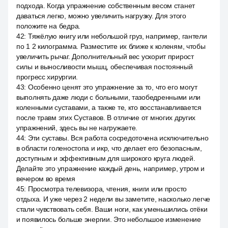
подхода. Когда упражнение собственным весом станет
даваться легко, можно увеличить нагрузку. Для этого
положите на бедра.
42
:
Тяжёлую книгу или небольшой груз, например, гантели
по 1 2 килограмма. Разместите их ближе к коленям, чтобы
увеличить рычаг. Дополнительный вес ускорит прирост
силы и выносливости мышц, обеспечивая постоянный
прогресс хирургии.
43
:
Особенно ценят это упражнение за то, что его могут
выполнять даже люди с больными, тазобедренными или
коленными суставами, а также те, кто восстанавливается
после травм этих Суставов. В отличие от многих других
упражнений, здесь вы не нагружаете.
44
:
Эти суставы. Вся работа сосредоточена исключительно
в области голеностопа и икр, что делает его безопасным,
доступным и эффективным для широкого круга людей.
Делайте это упражнение каждый день, например, утром и
вечером во время
45
:
Просмотра телевизора, чтения, книги или просто
отдыха. И уже через 2 недели вы заметите, насколько легче
стали чувствовать себя. Ваши ноги, как уменьшились отёки
и появилось больше энергии. Это небольшое изменение