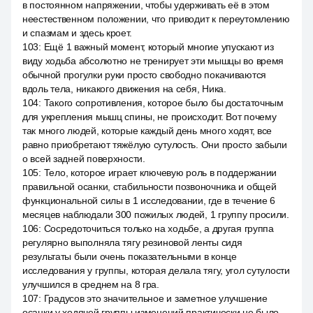
в постоянном напряжении, чтобы удерживать её в этом
неестественном положении, что приводит к переутомлению
и спазмам и здесь кроет.
103
:
Ещё 1 важный момент, который многие упускают из
виду ходьба абсолютно не тренирует эти мышцы во время
обычной прогулки руки просто свободно покачиваются
вдоль тела, никакого движения на себя, Ника.
104
:
Такого сопротивления, которое было бы достаточным
для укрепления мышц спины, не происходит. Вот почему
так много людей, которые каждый день много ходят, все
равно приобретают тяжёлую сутулость. Они просто забыли
о всей задней поверхности.
105
:
Тело, которое играет ключевую роль в поддержании
правильной осанки, стабильности позвоночника и общей
функциональной силы в 1 исследовании, где в течение 6
месяцев наблюдали 300 пожилых людей, 1 группу просили.
106
:
Сосредоточиться только на ходьбе, а другая группа
регулярно выполняла тягу резиновой ленты сидя
результаты были очень показательными в конце
исследования у группы, которая делала тягу, угол сутулости
улучшился в среднем на 8 гра.
107
:
Градусов это значительное и заметное улучшение
осанки у ходячей группы изменений практически не было,