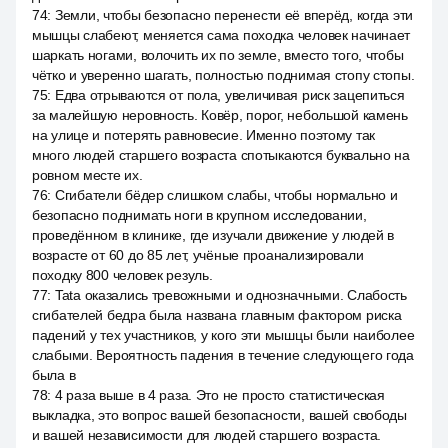
74
:
Земли, чтобы безопасно перенести её вперёд, когда эти
мышцы слабеют, меняется сама походка человек начинает
шаркать ногами, волочить их по земле, вместо того, чтобы
чётко и уверенно шагать, полностью поднимая стопу стопы.
75
:
Едва отрываются от пола, увеличивая риск зацепиться
за малейшую неровность. Ковёр, порог, небольшой камень
на улице и потерять равновесие. Именно поэтому так
много людей старшего возраста спотыкаются буквально на
ровном месте их.
76
:
Сгибатели бёдер слишком слабы, чтобы нормально и
безопасно поднимать ноги в крупном исследовании,
проведённом в клинике, где изучали движение у людей в
возрасте от 60 до 85 лет, учёные проанализировали
походку 800 человек резуль.
77
:
Tata оказались тревожными и однозначными. Слабость
сгибателей бедра была названа главным фактором риска
падений у тех участников, у кого эти мышцы были наиболее
слабыми. Вероятность падения в течение следующего года
была в
78
:
4 раза выше в 4 раза. Это не просто статистическая
выкладка, это вопрос вашей безопасности, вашей свободы
и вашей независимости для людей старшего возраста.