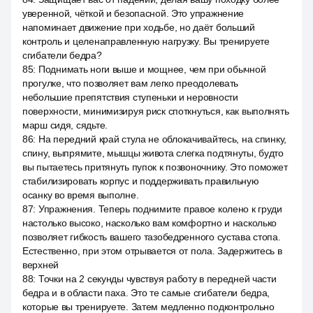
уверенной, чёткой и безопасной. Это упражнение
напоминает движение при ходьбе, но даёт больший
контроль и целенаправленную нагрузку. Вы тренируете
сгибатели бедра?
85
:
Поднимать ноги выше и мощнее, чем при обычной
прогулке, что позволяет вам легко преодолевать
небольшие препятствия ступеньки и неровности
поверхности, минимизируя риск споткнуться, как выполнять
марш сидя, сядьте.
86
:
На передний край стула не облокачивайтесь, на спинку,
спину, выпрямите, мышцы живота слегка подтянуты, будто
вы пытаетесь притянуть пупок к позвоночнику. Это поможет
стабилизировать корпус и поддерживать правильную
осанку во время выполне.
87
:
Упражнения. Теперь поднимите правое колено к груди
настолько высоко, насколько вам комфортно и насколько
позволяет гибкость вашего тазобедренного сустава стопа.
Естественно, при этом отрывается от пола. Задержитесь в
верхней
88
:
Точки на 2 секунды чувствуя работу в передней части
бедра и в области паха. Это те самые сгибатели бедра,
которые вы тренируете. Затем медленно подконтрольно