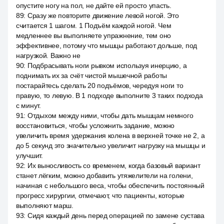
опустите ногу на пол, не дайте ей просто упасть.
89
:
Сразу же повторите движение левой ногой. Это
считается 1 шагом. 1 Подъём каждой ногой. Чем
медленнее вы выполняете упражнение, тем оно
эффективнее, потому что мышцы работают дольше, под
нагрузкой. Важно не
90
:
Подбрасывать ноги рывком используя инерцию, а
поднимать их за счёт чистой мышечной работы
постарайтесь сделать 20 подъёмов, чередуя ноги то
правую, то левую. В 1 подходе выполните 3 таких подхода
с минут.
91
:
Отдыхом между ними, чтобы дать мышцам немного
восстановиться, чтобы усложнить задание, можно
увеличить время удержания колена в верхней точке не 2, а
до 5 секунд это значительно увеличит нагрузку на мышцы и
улучшит.
92
:
Их выносливость со временем, когда базовый вариант
станет лёгким, можно добавить утяжелители на голени,
начиная с небольшого веса, чтобы обеспечить постоянный
прогресс хирургии, отмечают, что пациенты, которые
выполняют марш.
93
:
Сидя каждый день перед операцией по замене сустава