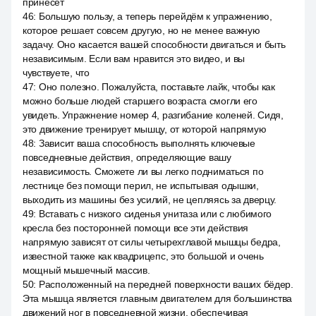
принесёт
46
:
Большую пользу, а теперь перейдём к упражнению,
которое решает совсем другую, но не менее важную
задачу. Оно касается вашей способности двигаться и быть
независимым. Если вам нравится это видео, и вы
чувствуете, что
47
:
Оно полезно. Пожалуйста, поставьте лайк, чтобы как
можно больше людей старшего возраста смогли его
увидеть. Упражнение номер 4, разгибание коленей. Сидя,
это движение тренирует мышцу, от которой напрямую
48
:
Зависит ваша способность выполнять ключевые
повседневные действия, определяющие вашу
независимость. Сможете ли вы легко подниматься по
лестнице без помощи перил, не испытывая одышки,
выходить из машины без усилий, не цепляясь за дверцу.
49
:
Вставать с низкого сиденья унитаза или с любимого
кресла без посторонней помощи все эти действия
напрямую зависят от силы четырехглавой мышцы бедра,
известной также как квадрицепс, это большой и очень
мощный мышечный массив.
50
:
Расположенный на передней поверхности ваших бёдер.
Эта мышца является главным двигателем для большинства
движений ног в повседневной жизни, обеспечивая