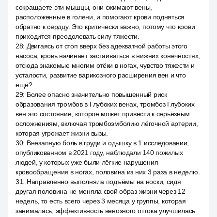
сокращаете эти мышцы, они сжимают вены,
расположенные в голени, и помогают крови подняться
обратно к сердцу. Это критически важно, потому что крови
приходится преодолевать силу тяжести.
28
:
Двигаясь от стоп вверх без адекватной работы этого
насоса, кровь начинает застаиваться в нижних конечностях,
отсюда знакомые многим отёки в ногах, чувство тяжести и
усталости, развитие варикозного расширения вен и что
ещё?
29
:
Более опасно значительно повышенный риск
образования тромбов в Глубоких венах, тромбоз Глубоких
вен это состояние, которое может привести к серьёзным
осложнениям, включая тромбоэмболию лёгочной артерии,
которая угрожает жизни вызы.
30
:
Внезапную боль в груди и одышку в 1 исследовании,
опубликованном в 2021 году, наблюдали 140 пожилых
людей, у которых уже были лёгкие нарушения
кровообращения в ногах, половина из них 3 раза в неделю.
31
:
Направленно выполняла подъёмы на носки, сидя
другая половина не меняла свой образ жизни через 12
недель, то есть всего через 3 месяца у группы, которая
занималась, эффективность венозного оттока улучшилась