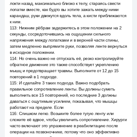
локти назад, максимально близко к телу, стараясь свести
лопатки вместе, как будто вы хотите зажать между ними
карандаш, руки движутся вдоль тела, а кисти приближаются
к ним.
113
:
Нижним рёбрам задержитесь в этом положении на 2
секунды, сосредоточившись на ощущении сильного
напряжения между лопатками и в верхней части спины,
затем медленно выпрямите руки, позволяя ленте вернуться
в исходное положении.
114
:
Но очень важно не отпускать её, резко контролируйте
обратное движение это также способствует укреплению
мышц и предотвращает травмы. Выполните от 12 до 15
повторений в 1 подходе.
115
:
И сделайте 3 таких подхода. Важно подобрать
правильное сопротивление ленты. Вы должны суметь
выполнить все 15 повторений, но последние 3 должны
даваться с ощутимым усилием, показывая, что мышцы
работают на пределе. Если
116
:
Слишком легко. Возьмите более тугую ленту или
сложите её вдвое, чтобы увеличить сопротивление. Хирурги
часто включают это упражнение в реабилитацию после
операции на позвоночнике, потому что оно эффективно