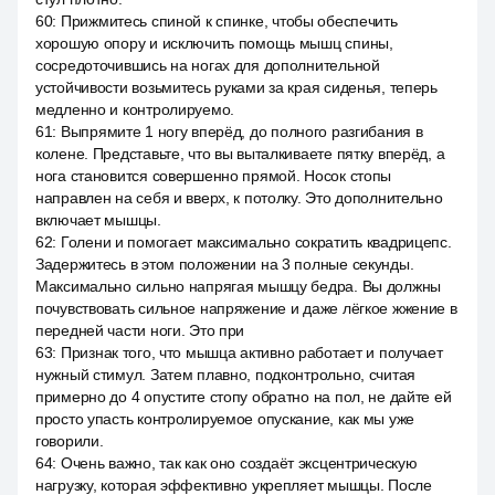
60
:
Прижмитесь спиной к спинке, чтобы обеспечить
хорошую опору и исключить помощь мышц спины,
сосредоточившись на ногах для дополнительной
устойчивости возьмитесь руками за края сиденья, теперь
медленно и контролируемо.
61
:
Выпрямите 1 ногу вперёд, до полного разгибания в
колене. Представьте, что вы выталкиваете пятку вперёд, а
нога становится совершенно прямой. Носок стопы
направлен на себя и вверх, к потолку. Это дополнительно
включает мышцы.
62
:
Голени и помогает максимально сократить квадрицепс.
Задержитесь в этом положении на 3 полные секунды.
Максимально сильно напрягая мышцу бедра. Вы должны
почувствовать сильное напряжение и даже лёгкое жжение в
передней части ноги. Это при
63
:
Признак того, что мышца активно работает и получает
нужный стимул. Затем плавно, подконтрольно, считая
примерно до 4 опустите стопу обратно на пол, не дайте ей
просто упасть контролируемое опускание, как мы уже
говорили.
64
:
Очень важно, так как оно создаёт эксцентрическую
нагрузку, которая эффективно укрепляет мышцы. После