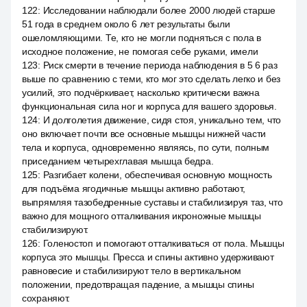
122
:
Исследовании наблюдали более 2000 людей старше
51 года в среднем около 6 лет результаты были
ошеломляющими. Те, кто не могли подняться с пола в
исходное положение, не помогая себе руками, имели
123
:
Риск смерти в течение периода наблюдения в 5 6 раз
выше по сравнению с теми, кто мог это сделать легко и без
усилий, это подчёркивает, насколько критически важна
функциональная сила ног и корпуса для вашего здоровья.
124
:
И долголетия движение, сидя стоя, уникально тем, что
оно включает почти все основные мышцы нижней части
тела и корпуса, одновременно являясь, по сути, полным
приседанием четырехглавая мышца бедра.
125
:
Разгибает колени, обеспечивая основную мощность
для подъёма ягодичные мышцы активно работают,
выпрямляя тазобедренные суставы и стабилизируя таз, что
важно для мощного отталкивания икроножные мышцы
стабилизируют.
126
:
Голеностоп и помогают отталкиваться от пола. Мышцы
корпуса это мышцы. Пресса и спины активно удерживают
равновесие и стабилизируют тело в вертикальном
положении, предотвращая падение, а мышцы спины
сохраняют.