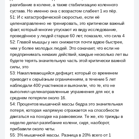
разгибание в колене, а также стабилизацию коленного
сустава. Но именно она с возрастом слабеет 1 из пёр.
51
:
И с катастрофической скоростью, если её
целенаправленно не тренировать, это критически важный
факт, который многие упускают из виду исследование,
проведённое у людей старше 60 лет, показало, что сила 4
52
:
Главой мышцы у них снижается почти вдвое быстрее,
чем у более молодых людей. Это означает, что если не
предпринимать никаких действий, каждые несколько лет вы
будете терять значительную часть этой критически важной
силы, это
53
:
Накапливающийся дефицит, который со временем
приводит к серьёзным ограничениям, в течение 5 лет
наблюдали 400 участников и выяснили, что те, кто не
выполнял целенаправленные упражнения для ног, в
среднем потеряли около 16.
54
:
Процентов мышечной массы бедра это значительная
потеря, которая напрямую отражается на способности
двигаться на походке на равновесии. Те же, кто трижды в
неделю делал разгибание колени, сидя, наоборот,
прибавили около четы.
55
:
3% мышечной массы. Разница в 20% всего от 1