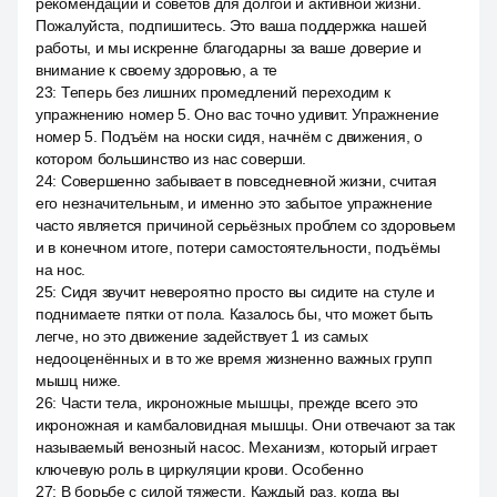
рекомендаций и советов для долгой и активной жизни.
Пожалуйста, подпишитесь. Это ваша поддержка нашей
работы, и мы искренне благодарны за ваше доверие и
внимание к своему здоровью, а те
23
:
Теперь без лишних промедлений переходим к
упражнению номер 5. Оно вас точно удивит. Упражнение
номер 5. Подъём на носки сидя, начнём с движения, о
котором большинство из нас соверши.
24
:
Совершенно забывает в повседневной жизни, считая
его незначительным, и именно это забытое упражнение
часто является причиной серьёзных проблем со здоровьем
и в конечном итоге, потери самостоятельности, подъёмы
на нос.
25
:
Сидя звучит невероятно просто вы сидите на стуле и
поднимаете пятки от пола. Казалось бы, что может быть
легче, но это движение задействует 1 из самых
недооценённых и в то же время жизненно важных групп
мышц ниже.
26
:
Части тела, икроножные мышцы, прежде всего это
икроножная и камбаловидная мышцы. Они отвечают за так
называемый венозный насос. Механизм, который играет
ключевую роль в циркуляции крови. Особенно
27
:
В борьбе с силой тяжести. Каждый раз, когда вы