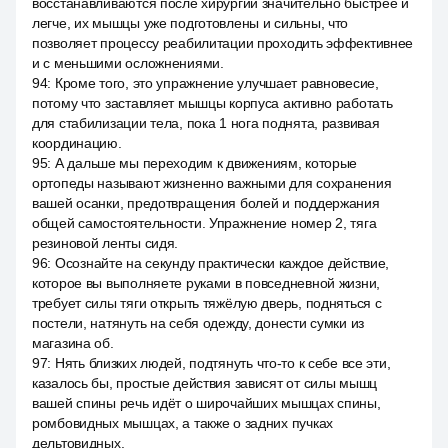
восстанавливаются после хирургии значительно быстрее и
легче, их мышцы уже подготовлены и сильны, что
позволяет процессу реабилитации проходить эффективнее
и с меньшими осложнениями.
94
:
Кроме того, это упражнение улучшает равновесие,
потому что заставляет мышцы корпуса активно работать
для стабилизации тела, пока 1 нога поднята, развивая
координацию.
95
:
А дальше мы переходим к движениям, которые
ортопеды называют жизненно важными для сохранения
вашей осанки, предотвращения болей и поддержания
общей самостоятельности. Упражнение номер 2, тяга
резиновой ленты сидя.
96
:
Осознайте на секунду практически каждое действие,
которое вы выполняете руками в повседневной жизни,
требует силы тяги открыть тяжёлую дверь, подняться с
постели, натянуть на себя одежду, донести сумки из
магазина об.
97
:
Нять близких людей, подтянуть что-то к себе все эти,
казалось бы, простые действия зависят от силы мышц
вашей спины речь идёт о широчайших мышцах спины,
ромбовидных мышцах, а также о задних пучках
дельтовидных.