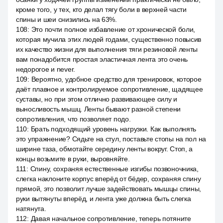
кроме того, у тех, кто делал тягу боли в верхней части
спины и шеи снизились на 63%.
108
:
Это почти полное избавление от хронической боли,
которая мучила этих людей годами, существенно повысив
их качество жизни для выполнения тяги резиновой ленты
вам понадобится простая эластичная лента это очень
недорогое и never.
109
:
Вероятно, удобное средство для тренировок, которое
даёт плавное и контролируемое сопротивление, щадящее
суставы, но при этом отлично развивающее силу и
выносливость мышц. Ленты бывают разной степени
сопротивления, что позволяет подо.
110
:
Брать подходящий уровень нагрузки. Как выполнять
это упражнение? Сядьте на стул, поставьте стопы на пол на
ширине таза, обмотайте середину ленты вокруг. Стоп, а
концы возьмите в руки, выровняйте.
111
:
Спину, сохраняя естественные изгибы позвоночника,
слегка наклоните корпус вперёд от бёдер, сохраняя спину
прямой, это позволит лучше задействовать мышцы спины,
руки вытянуты вперёд, и лента уже должна быть слегка
натянута.
112
:
Давая начальное сопротивление, теперь потяните