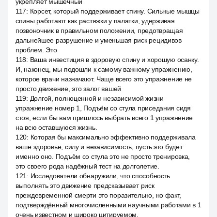
укрепляет мышечный
117
:
Корсет, который поддерживает спину. Сильные мышцы
спины работают как растяжки у палатки, удерживая
позвоночник в правильном положении, предотвращая
дальнейшее разрушение и уменьшая риск рецидивов
проблем. Это
118
:
Ваша инвестиция в здоровую спину и хорошую осанку.
И, наконец, мы подошли к самому важному упражнению,
которое врачи назначают. Чаще всего это упражнение не
просто движение, это залог вашей
119
:
Долгой, полноценной и независимой жизни
упражнение номер 1, Подъём со стула приседания сидя
стоя, если бы вам пришлось выбрать всего 1 упражнение
на всю оставшуюся жизнь.
120
:
Которая бы максимально эффективно поддерживала
ваше здоровье, силу и независимость, пусть это будет
именно оно. Подъём со стула это не просто тренировка,
это своего рода надёжный тест на долголетие.
121
:
Исследователи обнаружили, что способность
выполнять это движение предсказывает риск
преждевременной смерти это поразительно, но факт,
подтверждённый многочисленными научными работами в 1
очень известном и широко цитируемом.