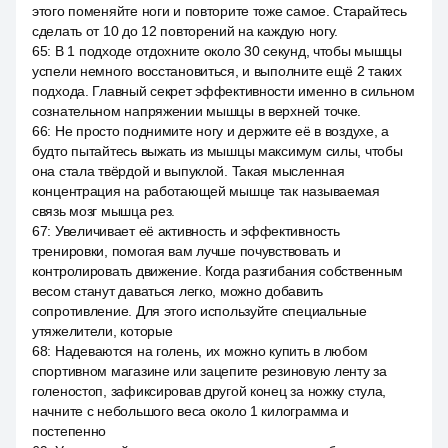
этого поменяйте ноги и повторите тоже самое. Старайтесь
сделать от 10 до 12 повторений на каждую ногу.
65
:
В 1 подходе отдохните около 30 секунд, чтобы мышцы
успели немного восстановиться, и выполните ещё 2 таких
подхода. Главный секрет эффективности именно в сильном
сознательном напряжении мышцы в верхней точке.
66
:
Не просто поднимите ногу и держите её в воздухе, а
будто пытайтесь выжать из мышцы максимум силы, чтобы
она стала твёрдой и выпуклой. Такая мысленная
концентрация на работающей мышце так называемая
связь мозг мышца рез.
67
:
Увеличивает её активность и эффективность
тренировки, помогая вам лучше почувствовать и
контролировать движение. Когда разгибания собственным
весом станут даваться легко, можно добавить
сопротивление. Для этого используйте специальные
утяжелители, которые
68
:
Надеваются на голень, их можно купить в любом
спортивном магазине или зацепите резиновую ленту за
голеностоп, зафиксировав другой конец за ножку стула,
начните с небольшого веса около 1 килограмма и
постепенно