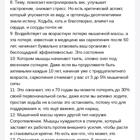
8
:
Тему, помогает контролировать вес, улучшает
настроение, снижает стресс. Но есть критический аспект,
который упускается из виду, и ортопеды десятилетиями
знали истину. Ходьба, хоть и благотворно, влияет на
сердце, и сосуды почти не
9
:
Воздействует на возрастную потерю мышечной массы, а
эта потеря, известная в медицине как саркопения после 60
лет, начинает буквально атаковать ваш организм с
беспощадной эффективностью. Это состояние
10
:
Котором мышцы начинают таять, словно снег под
весенним солнцем. Даже если вы продолжаете быть
активными каждые 10 лет, начиная уже с тридцатилетнего
возраста, саркопения отнимает у вас от 3 до 5% мышечной
силы.
11
:
Это означает, что к 70 годам вы можете потерять до 30%
своей первоначальной силы, даже если вы активно ходите,
простая ходьба не в силах это остановить, потому что для
поддержания и, что ещё важнее, для наращ.
12
:
Мышечной массы нужен другой тип нагрузки.
Сопротивление. Мышцы нуждаются в стимуле, который
заставит их работать против внешнего усилия, чтобы расти
и становиться крепче. Но есть кое-что, что может, это
13
:
Остановить и даже повернуть вспять 5 простых