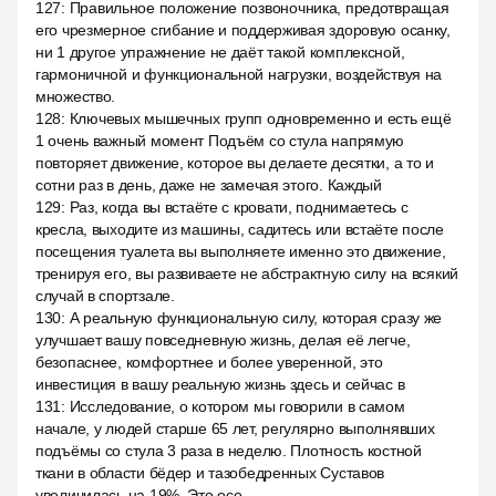
127
:
Правильное положение позвоночника, предотвращая
его чрезмерное сгибание и поддерживая здоровую осанку,
ни 1 другое упражнение не даёт такой комплексной,
гармоничной и функциональной нагрузки, воздействуя на
множество.
128
:
Ключевых мышечных групп одновременно и есть ещё
1 очень важный момент Подъём со стула напрямую
повторяет движение, которое вы делаете десятки, а то и
сотни раз в день, даже не замечая этого. Каждый
129
:
Раз, когда вы встаёте с кровати, поднимаетесь с
кресла, выходите из машины, садитесь или встаёте после
посещения туалета вы выполняете именно это движение,
тренируя его, вы развиваете не абстрактную силу на всякий
случай в спортзале.
130
:
А реальную функциональную силу, которая сразу же
улучшает вашу повседневную жизнь, делая её легче,
безопаснее, комфортнее и более уверенной, это
инвестиция в вашу реальную жизнь здесь и сейчас в
131
:
Исследование, о котором мы говорили в самом
начале, у людей старше 65 лет, регулярно выполнявших
подъёмы со стула 3 раза в неделю. Плотность костной
ткани в области бёдер и тазобедренных Суставов
увеличилась на 19%. Это осо.