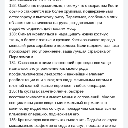
132
:
Особенно поразительно, потому что с возрастом Кости
обычно становятся все более хрупкими, подверженными
остеопорозу и высокому риску Переломов, особенно в этих
областях механическая нагрузка, создаваемая при
подъёме сидения, даёт костям мощ.
133
:
Сигнал укрепляться и наращивать новую костную
ткань, а более плотные и крепкие Кости означают гораздо
меньший риск серьёзного перелома. Если падение все-таки
произойдёт, это упражнение, ваша лучшая страховка от
Переломов и
134
:
Связанных с ними осложнений ортопеды все чаще
назначают это упражнение как своего рода
профилактическое лекарство и важнейший элемент
реабилитации они знают, что люди с сильными ногами и
плотной костной тканью переносят любые операции.
135
:
На суставах заметно легче, быстрее
восстанавливаются и имеют меньше осложнений. Многие
специалисты даже вводят минимальный норматив по
количеству подъёмов со стула, прежде чем согласиться на
плановую операцию, подчёркивая его.
136
:
Критическую важность как выполнять Подъём со стула
максимально эффективно сядьте на стул, поставьте стопы