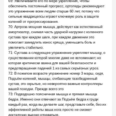
69
:
Увеличивайте его по мере укрепления, чтобы
обеспечить постоянный прогресс, ортопеды рекомендуют
это упражнение всем людям старше 60 лет, потому что
сильные квадрицепсы играют ключевую роль в защите
коленей от прогрессирования.
70
:
Артроза мощная мышца, действует как естественный
амортизатор, снимая часть ударной нагрузки с коленного
сустава при каждом шаге, при каждом движении это
помогает замедлить износ хряща, уменьшить боль и
увеличить стабильно.
71
:
Сустава а следующее упражнение укрепляет мышцу, о
существовании которой многие даже не вспоминают, но
которая критически важна для вашей безопасности и
предотвращения падений 1 из самых серьёзных угроз.
72
:
В пожилом возрасте упражнение номер 3 марш, сидя,
Подъём коленей, мышцы, сгибающие тазобедренный
сустав, это скрытые, но невероятно важные контроллеры
вашей походки. Прежде всего это
73
:
Подвздошно поясничная мышца и прямая мышца
бедра. Именно они отвечают за Подъём бедра к груди
каждый раз, когда вы делаете шаг, представьте себе, без их
эффективной работы ваша нога просто не сможет
достаточно высоко оторваться.