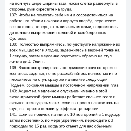
на пол чуть шире ширины таза, носки слегка развёрнуты в
стороны, руки скрестите на груди.
137
:
Чтобы не помогать себе ими и сосредоточиться на
работе ног лёгким наклоном корпуса вперёд, перенесите
вес на стопы, теперь, отталкиваясь пятками, поднимитесь
до полного выпрямления коленей и тазобедренных
Суставов.
138
:
Полностью выпрямитесь, почувствуйте напряжение во
всех мышцах ног и ягодиц, задержитесь в верхней точке на
1 секунду, затем медленно опуститесь обратно на стул,
считая до 4. Очень
139
:
Важно контролировать это движение вниз осторожно
коснитесь сиденья, но не расслабляйтесь полностью и не
плюхайтесь на стул, сразу же начинайте следующий
Подъём, сохраняя мышцы в постоянном напряжении глав.
140
:
Акцент на медленном опускании именно в этой
эксцентрической фазе мышцы работают сильнее всего и
сильнее всего укрепляются если вы просто плюхаетесь на
стул, вы теряете половину эффекта тренировки.
141
:
Если вы новичок, начните с 10 повторений в 1 подходе,
затем постепенно, по мере укрепления, переходите к 3
подходам по 15 раз, когда это станет для вас обычным