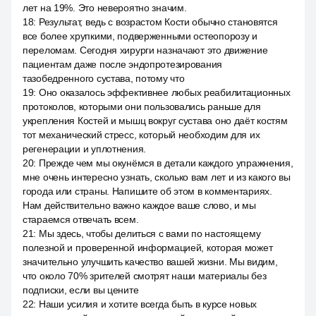
лет на 19%. Это невероятно значим.
18
:
Результат, ведь с возрастом Кости обычно становятся
все более хрупкими, подверженными остеопорозу и
переломам. Сегодня хирурги назначают это движение
пациентам даже после эндопротезирования
тазобедренного сустава, потому что
19
:
Оно оказалось эффективнее любых реабилитационных
протоколов, которыми они пользовались раньше для
укрепления Костей и мышц вокруг сустава оно даёт костям
тот механический стресс, который необходим для их
регенерации и уплотнения.
20
:
Прежде чем мы окунёмся в детали каждого упражнения,
мне очень интересно узнать, сколько вам лет и из какого вы
города или страны. Напишите об этом в комментариях.
Нам действительно важно каждое ваше слово, и мы
стараемся отвечать всем.
21
:
Мы здесь, чтобы делиться с вами по настоящему
полезной и проверенной информацией, которая может
значительно улучшить качество вашей жизни. Мы видим,
что около 70% зрителей смотрят наши материалы без
подписки, если вы цените
22
:
Наши усилия и хотите всегда быть в курсе новых