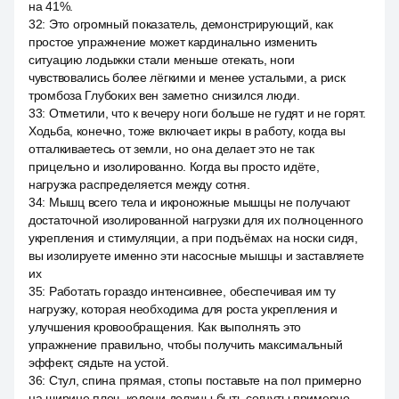
на 41%.
32
:
Это огромный показатель, демонстрирующий, как
простое упражнение может кардинально изменить
ситуацию лодыжки стали меньше отекать, ноги
чувствовались более лёгкими и менее усталыми, а риск
тромбоза Глубоких вен заметно снизился люди.
33
:
Отметили, что к вечеру ноги больше не гудят и не горят.
Ходьба, конечно, тоже включает икры в работу, когда вы
отталкиваетесь от земли, но она делает это не так
прицельно и изолированно. Когда вы просто идёте,
нагрузка распределяется между сотня.
34
:
Мышц всего тела и икроножные мышцы не получают
достаточной изолированной нагрузки для их полноценного
укрепления и стимуляции, а при подъёмах на носки сидя,
вы изолируете именно эти насосные мышцы и заставляете
их
35
:
Работать гораздо интенсивнее, обеспечивая им ту
нагрузку, которая необходима для роста укрепления и
улучшения кровообращения. Как выполнять это
упражнение правильно, чтобы получить максимальный
эффект, сядьте на устой.
36
:
Стул, спина прямая, стопы поставьте на пол примерно
на ширине плеч, колени должны быть согнуты примерно