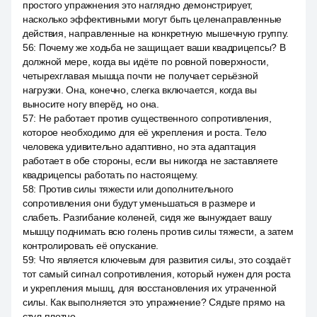
простого упражнения это наглядно демонстрирует,
насколько эффективными могут быть целенаправленные
действия, направленные на конкретную мышечную группу.
56
:
Почему же ходьба не защищает ваши квадрицепсы? В
должной мере, когда вы идёте по ровной поверхности,
четырехглавая мышца почти не получает серьёзной
нагрузки. Она, конечно, слегка включается, когда вы
выносите ногу вперёд, но она.
57
:
Не работает против существенного сопротивления,
которое необходимо для её укрепления и роста. Тело
человека удивительно адаптивно, но эта адаптация
работает в обе стороны, если вы никогда не заставляете
квадрицепсы работать по настоящему.
58
:
Против силы тяжести или дополнительного
сопротивления они будут уменьшаться в размере и
слабеть. Разгибание коленей, сидя же вынуждает вашу
мышцу поднимать всю голень против силы тяжести, а затем
контролировать её опускание.
59
:
Что является ключевым для развития силы, это создаёт
тот самый сигнал сопротивления, который нужен для роста
и укрепления мышц, для восстановления их утраченной
силы. Как выполняется это упражнение? Сядьте прямо на
стул плотно.