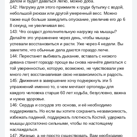
делом и будет даваться легко, можно доба.
142
:
Нагрузку для этого прижмите к груди бутылку с водой,
небольшой рюкзак или другой умеренный весс. Можно
также ещё больше замедлить опускание, увеличив его до 6
8 секунд, не увеличивая вес.
143
:
Что создаст дополнительную нагрузку на мышцы?
Делайте это упражнение через день, чтобы мышцы
успевали восстановиться и расти. Уже через 4 недели. Вы
заметите, что обычные дела даются гораздо легче.
144
:
Перестанет выбивать дыхание, вставать с низкого
дивана станет гораздо проще вы снова начнёте двигаться с
той уверенностью, которую, возможно, не чувствовали уже
много лет, восстанавливая свою независимость и радость.
145
:
Движения в завершение хочу подчеркнуть эти 5
упражнений именно то, о чем мечтают ортопеды для
каждого человека старше 60 лет ходьба, безусловно, важна
и нужна здоровье.
146
:
Сердца и сосудов это основа, и её необходимо
поддерживать. Но если вы хотите сохранить независимость,
избежать падений, поддержать плотность Костей, удержать
мышцы достаточно сильными, чтобы по настоящему
наслаждаться.
147
:
Жизнью, а не просто существовать. Вам необходимо