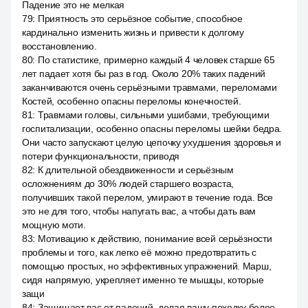
Падение это не мелкая
79
:
Приятность это серьёзное событие, способное
кардинально изменить жизнь и привести к долгому
восстановлению.
80
:
По статистике, примерно каждый 4 человек старше 65
лет падает хотя бы раз в год. Около 20% таких падений
заканчиваются очень серьёзными травмами, переломами
Костей, особенно опасны переломы конечностей.
81
:
Травмами головы, сильными ушибами, требующими
госпитализации, особенно опасны переломы шейки бедра.
Они часто запускают целую цепочку ухудшения здоровья и
потери функциональности, приводя
82
:
К длительной обездвиженности и серьёзным
осложнениям до 30% людей старшего возраста,
получивших такой перелом, умирают в течение года. Все
это не для того, чтобы напугать вас, а чтобы дать вам
мощную моти.
83
:
Мотивацию к действию, понимание всей серьёзности
проблемы и того, как легко её можно предотвратить с
помощью простых, но эффективных упражнений. Марш,
сидя напрямую, укрепляет именно те мышцы, которые
защи
84
:
Защищает вас от падений, делая вашу походку более