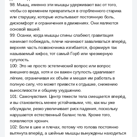
98
:
Мышц, именно эти мышцы удерживают вас от того,
чтобы со временем превратиться в сгорбленного старика
или старушку, которые испытывают постоянную боль,
дискомфорт и ограничения в движениях. Они являются
основой вашей.
99
:
Осанки, когда мышцы спины слабеют, гравитация
начинает побеждать, плечи начинают заваливаться вперёд,
верхняя часть позвоночника изгибается, формируя так
называемый кифоз, тот самый Горб или чрезмерную
сутулость.
100
:
Это не просто эстетический вопрос или вопрос
внешнего вида, хотя и он важен сутулость сдавливает
лёгкие, ограничивая их объём и мешая им работать в
полную силу, что может привести к отдышке, снижению
выносливости и общему ухудшению.
101
:
Самочувствия. Центр тяжести тела смещается вперёд,
и вы становитесь менее устойчивыми, что, как мы уже
обсуждали, резко увеличивает риск падения, поскольку
нарушается естественный баланс тела. Кроме того,
появляются хронич.
102
:
Боли в шее и плечах, потому что голова постоянно
вытянута вперёд, а шейные мышцы вынуждены находиться