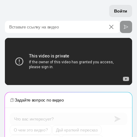
Войти
Вставьте ссылку на видео
Задайте вопрос по видео
Что вас интересует?
О чем это видео?
Дай краткий пересказ