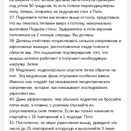
под углом 90 градусов, то есть голени перпендикулярны
полу, теперь, опираясь на подушечки стоп и Паль.
37
:
Поднимите пятки как можно выше от пола, представьте,
что вы тянетесь пятками вверх к потолку, максимально
вытягивая Подъём стопы. Задержитесь в этом верхнем
положении на 2 полные секунды. Вы должны
38
:
Должны отчётливо почувствовать сильное напряжение в
икроножных мышцах, расположенных сзади голени в
области икр. Это ощущение подтверждение того, что
мышцы активно работают и получают необходимую
нагрузку. Затем
39
:
Медленно, подконтрольно опустите пятки обратно на
пол. Эта медленная фаза опускания особенно важна.
Именно она создаёт так называемое эксцентрическое
напряжение, которое, как показывают исследования,
укрепляет мы.
40
:
Даже эффективнее, чем обычное поднятие не бросайте
пятки вниз, а плавно, с усилием опускайте их,
сопротивляясь силе тяжести. Если вы только начинаете
стартуйте с 15 повторений в 1 подходе. Пост.
41
:
Постепенно, по мере укрепления мышц, доведите это
число до 25 повторений в подходе и выполняйте 3 таких