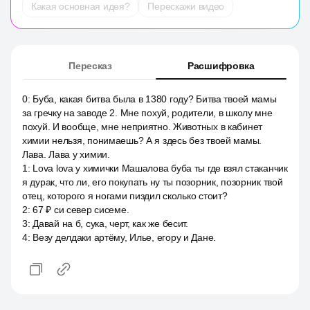
Какая основная идея?
Перескажи видео
Пересказ
Расшифровка
0
:
Буба, какая битва была в 1380 году? Битва твоей мамы
за гречку на заводе 2. Мне похуй, родители, в школу мне
похуй. И вообще, мне неприятно. Животных в кабинет
химии нельзя, понимаешь? А я здесь без твоей мамы.
Лава. Лава у химии.
1
:
Lova lova у химички Машалова буба ты где взял стаканчик
я дурак, что ли, его покупать ну ты позорник, позорник твой
отец, которого я ногами пиздил сколько стоит?
2
:
67 ₽ си север сисеме.
3
:
Давай на б, сука, черт, как же бесит.
4
:
Везу делдаки артёму, Илье, егору и Дане.