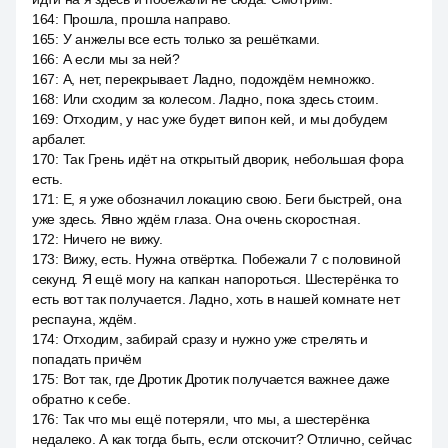
164
:
Прошла, прошла направо.
165
:
У анжелы все есть только за решётками.
166
:
А если мы за ней?
167
:
А, нет, перекрывает. Ладно, подождём немножко.
168
:
Или сходим за колесом. Ладно, пока здесь стоим.
169
:
Отходим, у нас уже будет випон кей, и мы добудем
арбалет.
170
:
Так Грень идёт на открытый дворик, небольшая фора
есть.
171
:
Е, я уже обозначил локацию свою. Беги быстрей, она
уже здесь. Явно ждём глаза. Она очень скоростная.
172
:
Ничего не вижу.
173
:
Вижу, есть. Нужна отвёртка. Побежали 7 с половиной
секунд. Я ещё могу на капкан напороться. Шестерёнка то
есть вот так получается. Ладно, хоть в нашей комнате нет
респауна, ждём.
174
:
Отходим, забирай сразу и нужно уже стрелять и
попадать причём
175
:
Вот так, где Дротик Дротик получается важнее даже
обратно к себе.
176
:
Так что мы ещё потеряли, что мы, а шестерёнка
недалеко. А как тогда быть, если отскочит? Отлично, сейчас