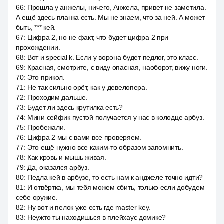
66
:
Прошла у анжелы, ничего, Анжела, привет не заметила.
А ещё здесь планка есть. Мы не знаем, что за ней. А может
быть, *** кей.
67
:
Цифра 2, но не факт, что будет цифра 2 при
прохождении.
68
:
Вот и special k. Если у ворона будет педлог, это класс.
69
:
Красная, смотрите, с виду опасная, наоборот, вижу ноги.
70
:
Это прикол.
71
:
Не так сильно орёт, как у девелопера.
72
:
Проходим дальше.
73
:
Будет ли здесь крутилка есть?
74
:
Мини сейфик пустой получается у нас в колодце арбуз.
75
:
Пробежали.
76
:
Цифра 2 мы с вами все проверяем.
77
:
Это ещё нужно все каким-то образом запомнить.
78
:
Как кровь и мышь живая.
79
:
Да, оказался арбуз.
80
:
Педла кей в арбузе, то есть нам к анджеле точно идти?
81
:
И отвёртка, мы тебя можем сбить, только если добудем
себе оружие.
82
:
Ну вот и пелок уже есть где master key.
83
:
Неужто ты находишься в плейхаус домике?