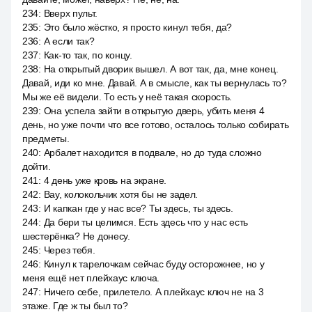
234
:
Вверх пульт.
235
:
Это было жёстко, я просто кинул тебя, да?
236
:
А если так?
237
:
Как-то так, по концу.
238
:
На открытый дворик вышел. А вот так, да, мне конец.
Давай, иди ко мне. Давай. А в смысле, как ты вернулась то?
Мы же её видели. То есть у неё такая скорость.
239
:
Она успела зайти в открытую дверь, убить меня 4
день, но уже почти что все готово, осталось только собирать
предметы.
240
:
Арбалет находится в подвале, но до туда сложно
дойти.
241
:
4 день уже кровь на экране.
242
:
Вау, колокольчик хотя бы не задел.
243
:
И капкан где у нас все? Ты здесь, ты здесь.
244
:
Да бери ты целимся. Есть здесь что у нас есть
шестерёнка? Не донесу.
245
:
Через тебя.
246
:
Кинул к тарелочкам сейчас буду осторожнее, но у
меня ещё нет плейхаус ключа.
247
:
Ничего себе, прилетело. А плейхаус ключ не на 3
этаже. Где ж ты был то?