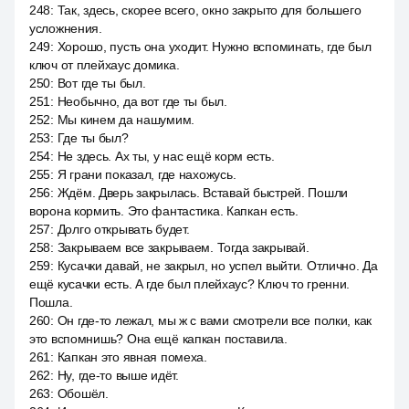
248
:
Так, здесь, скорее всего, окно закрыто для большего
усложнения.
249
:
Хорошо, пусть она уходит. Нужно вспоминать, где был
ключ от плейхаус домика.
250
:
Вот где ты был.
251
:
Необычно, да вот где ты был.
252
:
Мы кинем да нашумим.
253
:
Где ты был?
254
:
Не здесь. Ах ты, у нас ещё корм есть.
255
:
Я грани показал, где нахожусь.
256
:
Ждём. Дверь закрылась. Вставай быстрей. Пошли
ворона кормить. Это фантастика. Капкан есть.
257
:
Долго открывать будет.
258
:
Закрываем все закрываем. Тогда закрывай.
259
:
Кусачки давай, не закрыл, но успел выйти. Отлично. Да
ещё кусачки есть. А где был плейхаус? Ключ то гренни.
Пошла.
260
:
Он где-то лежал, мы ж с вами смотрели все полки, как
это вспомнишь? Она ещё капкан поставила.
261
:
Капкан это явная помеха.
262
:
Ну, где-то выше идёт.
263
:
Обошёл.