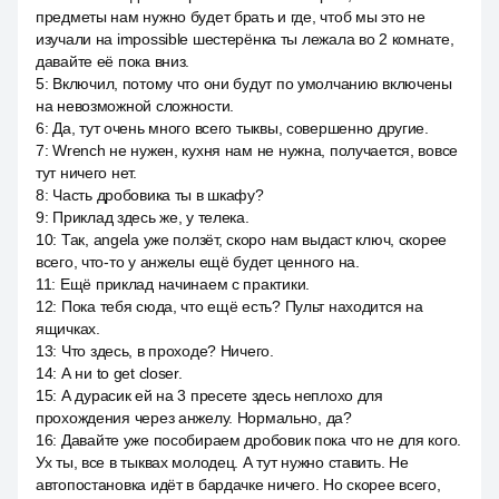
предметы нам нужно будет брать и где, чтоб мы это не
изучали на impossible шестерёнка ты лежала во 2 комнате,
давайте её пока вниз.
5
:
Включил, потому что они будут по умолчанию включены
на невозможной сложности.
6
:
Да, тут очень много всего тыквы, совершенно другие.
7
:
Wrench не нужен, кухня нам не нужна, получается, вовсе
тут ничего нет.
8
:
Часть дробовика ты в шкафу?
9
:
Приклад здесь же, у телека.
10
:
Так, angela уже ползёт, скоро нам выдаст ключ, скорее
всего, что-то у анжелы ещё будет ценного на.
11
:
Ещё приклад начинаем с практики.
12
:
Пока тебя сюда, что ещё есть? Пульт находится на
ящичках.
13
:
Что здесь, в проходе? Ничего.
14
:
А ни to get closer.
15
:
А дурасик ей на 3 пресете здесь неплохо для
прохождения через анжелу. Нормально, да?
16
:
Давайте уже пособираем дробовик пока что не для кого.
Ух ты, все в тыквах молодец. А тут нужно ставить. Не
автопостановка идёт в бардачке ничего. Но скорее всего,