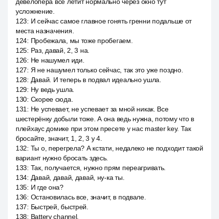
девелопера все летит нормально через окно тут
усложнение.
123
:
И сейчас самое главное гонять гренни подальше от
места назначения.
124
:
Пробежала, мы тоже пробегаем.
125
:
Раз, давай, 2, 3 на.
126
:
Не нашумел иди.
127
:
Я не нашумел только сейчас, так это уже поздно.
128
:
Давай. И теперь в подвал идеально ушла.
129
:
Ну ведь ушла.
130
:
Скорее сюда.
131
:
Не успевает, не успевает за мной никак. Все
шестерёнку добыли тоже. А она ведь нужна, потому что в
плейхаус домике при этом пресете у нас master key. Так
бросайте, значит, 1, 2, 3 у 4.
132
:
Ты о, перегрела? А кстати, недалеко не подходит такой
вариант нужно бросать здесь.
133
:
Так, получается, нужно прям переагривать.
134
:
Давай, давай, давай, ну-ка ты.
135
:
И где она?
136
:
Остановилась все, значит, в подвале.
137
:
Быстрей, быстрей.
138
:
Battery channel.