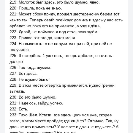
219
:
Молоток был здесь, это было шумно, явно.
220
:
Пришла, пока не знаю.
221
:
Может, сбоку приду, прошёл шестереночку берём вот
как-то так. Теперь death плейхаус домика и здесь у нас есть
арбалет, но пока его не применяю, а уже идёшь.
222
:
Давай, не поймала я под стол, пока ждём.
223
:
Прикол вот это да, ищет меня.
224
:
Но вылезать то не получится при ней, при ней не
получится.
225
:
Шестерёнка 1 уже есть, теперь арбалет, он очень
далеко.
226
:
Так тогда шумим.
227
:
Вот здесь.
228
:
Не шумно было.
229
:
В этом месте отвёртка применяется, нужно гренни
выгнать.
230
:
Во это было шумно.
231
:
Надеюсь, зайду, успею.
232
:
Есть.
233
:
Тихо Шёл. Кстати, все здесь целимся уже, скорее
всего, в этом месте пройдёт, где ещё то? Отлично. Так, ну
дальше что применяем? У нас все и дальше ведь есть? А
давайте, может, наверх? Не, не, на.