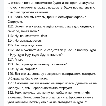
сложности почти невозможно будет и так пройти визуалы,
что если отключить может, предметы будут нормальными,
лимпинг, хромота не нужна.
111
:
Всинк все мы готовы, гренни есть арахнофобия.
Стартуем.
112
:
Значит, мы к анжеле идём только лишь до ловушек, в
смысле, такая тьма?
113
:
Ну, на, смотрите, бам.
114
:
Не выкидывается.
115
:
Так, подождите-ка.
116
:
Это ж очень темно. А садится то у нас не насижу, куда
я Иду, куда Иду, куда Иду, в смысле?
117
:
А так.
118
:
Не, подождите, почему так темно?
119
:
Ну-ка, садимся.
120
:
Вот это скорость оу раскрепил, запариваем, смотрим.
В бардачке было же пусто.
121
:
Сломала, но тут ничего не видно вовсе. Давайте не на
хэллоуине, там нереально темно стартуем.
122
:
Нам, получается, не нужен сейф и не нужен лифт
анжеллы. Нужно хотя бы это запомнить. Бросаем книгу в
угол комнаты, потому что она не выпадает никуда. У