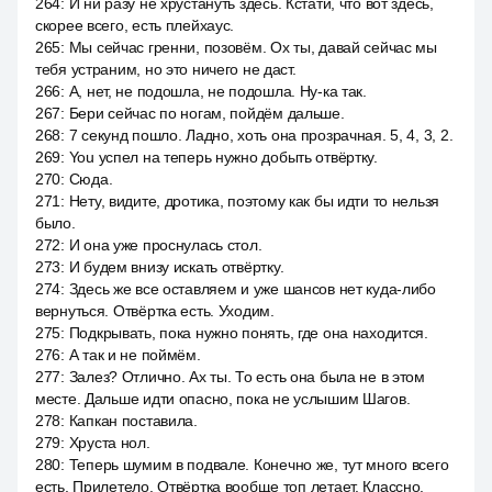
264
:
И ни разу не хрустануть здесь. Кстати, что вот здесь,
скорее всего, есть плейхаус.
265
:
Мы сейчас гренни, позовём. Ох ты, давай сейчас мы
тебя устраним, но это ничего не даст.
266
:
А, нет, не подошла, не подошла. Ну-ка так.
267
:
Бери сейчас по ногам, пойдём дальше.
268
:
7 секунд пошло. Ладно, хоть она прозрачная. 5, 4, 3, 2.
269
:
You успел на теперь нужно добыть отвёртку.
270
:
Сюда.
271
:
Нету, видите, дротика, поэтому как бы идти то нельзя
было.
272
:
И она уже проснулась стол.
273
:
И будем внизу искать отвёртку.
274
:
Здесь же все оставляем и уже шансов нет куда-либо
вернуться. Отвёртка есть. Уходим.
275
:
Подкрывать, пока нужно понять, где она находится.
276
:
А так и не поймём.
277
:
Залез? Отлично. Ах ты. То есть она была не в этом
месте. Дальше идти опасно, пока не услышим Шагов.
278
:
Капкан поставила.
279
:
Хруста нол.
280
:
Теперь шумим в подвале. Конечно же, тут много всего
есть. Прилетело. Отвёртка вообще топ летает. Классно.