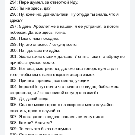
294
:
Пере шумел, за отвёрткой Иду.
295
:
Ты не здесь, да?
296
:
Ну, конечно, догнала-таки. Ну откуда ты знала, что я
здесь?
297
:
5 день. Арбалет же в нашей, я её устранил, а потом
побежал. Да все здесь, тогна.
298
:
Пока с ним походим.
299
:
Ну, это опасно. 7 секунд всего.
300
:
Нет, дальше не идём.
301
:
Уколы такие ставим дальше. 7 опять-таки я отвёртку не
принёс в нужное место.
302
:
Вот она, смотрите-ка, далеко она теперь нужна для
того, чтобы мы с вами открыли экстра замок.
303
:
Пришла, пришла, все смело, уходим.
304
:
Impossible тут почти что ничего не видно, бабка мега
скоростная, и 7 с половиной секунд она живёт.
305
:
Да, давай сюда.
306
:
Она же может просто на скорости меня случайно
схватить, просто случайно.
307
:
Я пока даже в подвал попасть не могу никак.
308
:
Камни? А зачем?
309
:
То есть это было не шумно.
310
:
Она стол не услышала.