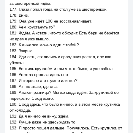
за шестерёнкой идём.
177
:
Глаза попал тогда на стол уже за шестерёнкой.
178
:
Вниз.
179
:
Она уже идёт, 100 не восстанавливает.
180
:
Чем хрустануть то?
181
:
Ждём. А кстати, что-то обходит. Есть бери не берётся,
но время уже вышло.
182
:
К анжелле можно идти с тобой?
183
:
Закрыл.
184
:
Иди есть, свалились и сразу вниз улетел, еле как
убежал.
185
:
Вентиль крутанём и там что-то было, я уже забыл.
186
:
Анжела прошла идеально.
187
:
Интересно это шумно или нет?
188
:
А я не знаю, где она.
189
:
А какая разница? Мы же сюда идём. За крутилкой оо
перекрыто. 1 ход всего.
190
:
1 ход здесь, что было ничего, а в этом месте крутилка
от колодца.
191
:
Да я ничего не вижу, ждём.
192
:
Лучше даже не здесь ждать то.
193
:
Я просто пошёл дальше. Получилось. Есть крутилка от