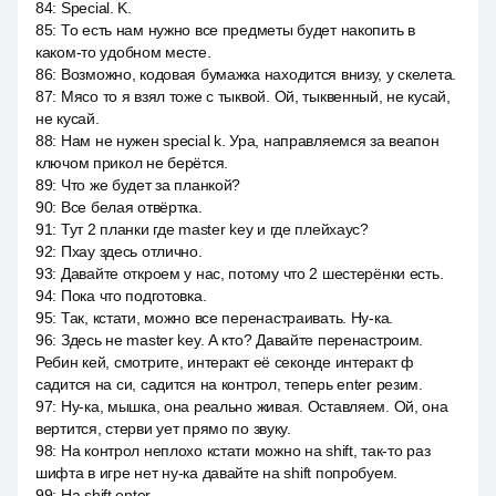
84
:
Special. K.
85
:
То есть нам нужно все предметы будет накопить в
каком-то удобном месте.
86
:
Возможно, кодовая бумажка находится внизу, у скелета.
87
:
Мясо то я взял тоже с тыквой. Ой, тыквенный, не кусай,
не кусай.
88
:
Нам не нужен special k. Ура, направляемся за веапон
ключом прикол не берётся.
89
:
Что же будет за планкой?
90
:
Все белая отвёртка.
91
:
Тут 2 планки где master key и где плейхаус?
92
:
Пхау здесь отлично.
93
:
Давайте откроем у нас, потому что 2 шестерёнки есть.
94
:
Пока что подготовка.
95
:
Так, кстати, можно все перенастраивать. Ну-ка.
96
:
Здесь не master key. А кто? Давайте перенастроим.
Ребин кей, смотрите, интеракт её секонде интеракт ф
садится на си, садится на контрол, теперь enter резим.
97
:
Ну-ка, мышка, она реально живая. Оставляем. Ой, она
вертится, стерви ует прямо по звуку.
98
:
На контрол неплохо кстати можно на shift, так-то раз
шифта в игре нет ну-ка давайте на shift попробуем.
99
:
На shift enter.