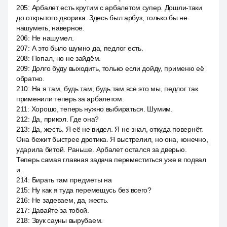
205
:
Арбалет есть крутим с арбалетом супер. Дошли-таки
до открытого дворика. Здесь был арбуз, только бы не
нашуметь, наверное.
206
:
Не нашумел.
207
:
А это было шумно да, педлог есть.
208
:
Попал, но не зайдём.
209
:
Долго буду выходить, только если дойду, применю её
обратно.
210
:
На я там, будь там, будь там все это мы, педлог так
применили теперь за арбалетом.
211
:
Хорошо, теперь нужно выбираться. Шумим.
212
:
Да, прикол. Где она?
213
:
Да, жесть. Я её не видел. Я не знал, откуда повернёт.
Она бежит быстрее дротика. Я выстрелил, но она, конечно,
ударила битой. Раньше. Арбалет остался за дверью.
Теперь самая главная задача переместиться уже в подвал
и.
214
:
Бирать там предметы на
215
:
Ну как я туда перемещусь без всего?
216
:
Не задеваем, да, жесть.
217
:
Давайте за тобой.
218
:
Звук сауны вырубаем.