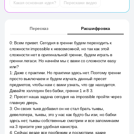
Какая основная идея?
Перескажи видео
Пересказ
Расшифровка
0
:
Всем привет. Сегодня в гренни будем переходить к
сложности impossible к невозможной, но так как этой
сложности нет в оригинальной гренни, будем играть в
гренни легаси. Но начнём мы с вами со сложности easy
или?
1
:
Даже с практики. Но практики здесь нет. Поэтому гренни
просто выключаем и будем изучать данный пресет
предметов, чтобы нам с вами узнать, что где находится.
Давайте хэллоуин без бабки, гренни 1 и 8 3.
2
:
Пресет наша задача сегодня на impossible пройти через
главную дверь.
3
:
Он своих тыкв добавил он не стал брать тыквы,
девелопера, тыквы, это у нас как будто бы изи, но бабки
здесь нет, тыквы собственные смотрим и все запоминаем
на 3 присите уже удобная канистра.
4
:
Сейчас везде все пробежим и посмотрим, какие