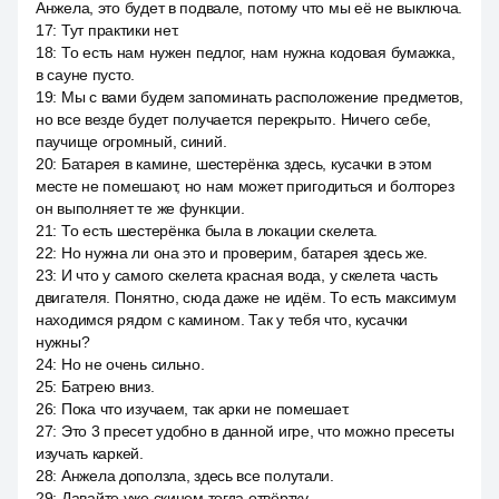
Анжела, это будет в подвале, потому что мы её не выключа.
17
:
Тут практики нет.
18
:
То есть нам нужен педлог, нам нужна кодовая бумажка,
в сауне пусто.
19
:
Мы с вами будем запоминать расположение предметов,
но все везде будет получается перекрыто. Ничего себе,
паучище огромный, синий.
20
:
Батарея в камине, шестерёнка здесь, кусачки в этом
месте не помешают, но нам может пригодиться и болторез
он выполняет те же функции.
21
:
То есть шестерёнка была в локации скелета.
22
:
Но нужна ли она это и проверим, батарея здесь же.
23
:
И что у самого скелета красная вода, у скелета часть
двигателя. Понятно, сюда даже не идём. То есть максимум
находимся рядом с камином. Так у тебя что, кусачки
нужны?
24
:
Но не очень сильно.
25
:
Батрею вниз.
26
:
Пока что изучаем, так арки не помешает.
27
:
Это 3 пресет удобно в данной игре, что можно пресеты
изучать каркей.
28
:
Анжела доползла, здесь все полутали.
29
:
Давайте уже скинем тогда отвёртку.