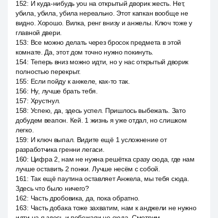
152
:
И куда-нибудь you на открытый дворик жесть. Нет,
убила, убила, убила нереально. Этот капкан вообще не
видно. Хорошо. Вилка, ренг внизу и анжелы. Ключ тоже у
главной двери.
153
:
Все можно делать через бросок предмета в этой
комнате. Да, этот дом точно нужно покинуть.
154
:
Теперь вниз можно идти, но у нас открытый дворик
полностью перекрыт.
155
:
Если пойду к анжеле, как-то так.
156
:
Ну, лучше брать тебя.
157
:
Хрустнул.
158
:
Успею, да, здесь успел. Пришлось выбежать. Зато
добудем веапон. Кей. 1 жизнь я уже отдал, но слишком
легко.
159
:
И ключ выпал. Видите ещё 1 усложнение от
разработчика гренни легаси.
160
:
Цифра 2, нам не нужна решётка сразу сюда, где нам
лучше оставить 2 понки. Лучше несём с собой.
161
:
Так ещё паутина оставляет Анжела, мы тебя сюда.
Здесь что было ничего?
162
:
Часть дробовика, да, пока обратно.
163
:
Часть добака тоже захватим, нам к анджели не нужно
идти на я здесь и побежали не сюда. Смотрим.