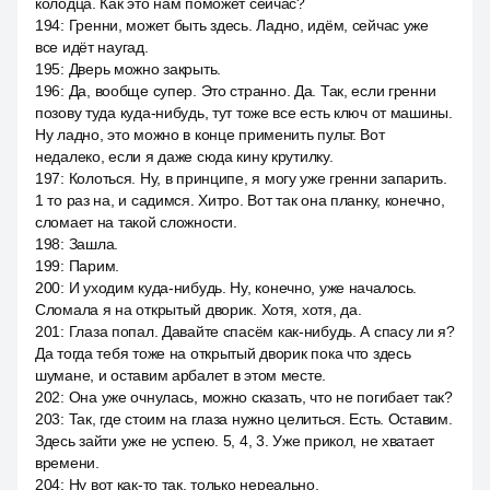
колодца. Как это нам поможет сейчас?
194
:
Гренни, может быть здесь. Ладно, идём, сейчас уже
все идёт наугад.
195
:
Дверь можно закрыть.
196
:
Да, вообще супер. Это странно. Да. Так, если гренни
позову туда куда-нибудь, тут тоже все есть ключ от машины.
Ну ладно, это можно в конце применить пульт. Вот
недалеко, если я даже сюда кину крутилку.
197
:
Колоться. Ну, в принципе, я могу уже гренни запарить.
1 то раз на, и садимся. Хитро. Вот так она планку, конечно,
сломает на такой сложности.
198
:
Зашла.
199
:
Парим.
200
:
И уходим куда-нибудь. Ну, конечно, уже началось.
Сломала я на открытый дворик. Хотя, хотя, да.
201
:
Глаза попал. Давайте спасём как-нибудь. А спасу ли я?
Да тогда тебя тоже на открытый дворик пока что здесь
шумане, и оставим арбалет в этом месте.
202
:
Она уже очнулась, можно сказать, что не погибает так?
203
:
Так, где стоим на глаза нужно целиться. Есть. Оставим.
Здесь зайти уже не успею. 5, 4, 3. Уже прикол, не хватает
времени.
204
:
Ну вот как-то так, только нереально.