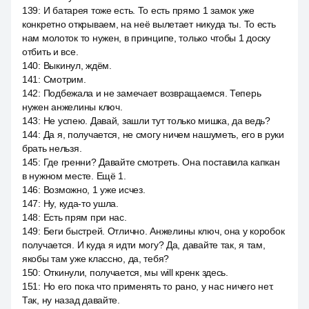
139
:
И батарея тоже есть. То есть прямо 1 замок уже
конкретно открываем, на неё вылетает никуда ты. То есть
нам молоток то нужен, в принципе, только чтобы 1 доску
отбить и все.
140
:
Выкинул, ждём.
141
:
Смотрим.
142
:
Подбежала и не замечает возвращаемся. Теперь
нужен анжелины ключ.
143
:
Не успею. Давай, зашли тут только мишка, да ведь?
144
:
Да я, получается, не смогу ничем нашуметь, его в руки
брать нельзя.
145
:
Где гренни? Давайте смотреть. Она поставила капкан
в нужном месте. Ещё 1.
146
:
Возможно, 1 уже исчез.
147
:
Ну, куда-то ушла.
148
:
Есть прям при нас.
149
:
Беги быстрей. Отлично. Анжелины ключ, она у коробок
получается. И куда я идти могу? Да, давайте так, я там,
якобы там уже классно, да, тебя?
150
:
Откинули, получается, мы will кренк здесь.
151
:
Но его пока что применять то рано, у нас ничего нет.
Так, ну назад давайте.