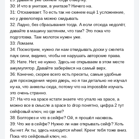
30
:
И что в унитазе, в унитазе? Ничего на.
31
:
Отскакивает. То есть так не скинем ещё 1 усложнение,
но у девелопера можно скидывать
32
:
Ладно, без сбрасывания тогда. А если отсюда недолёт,
давайте в машину заглянем, что там? Это пока что
подготовка. Там молоток нужен уже.
33
:
Ломаем.
34
:
Посмотрим, нужно ли нам откидывать доски у скелета
паук сини, видимо, чтобы не нарушать авторские права.
35
:
Нате. Нет, не нужно. Здесь не открываем в этом месте
аккумулятор. Давайте заберёмся на самый верх.
36
:
Конечно, скорее всего есть пресеты, самые удобные
для прохождения через дверь, но я так детально не изучал
ну-ка, что анжелы сюда, потому что на impossible изучать
это очень странно.
37
:
На что на space кстати знаете что упало на space, а
можно все в смысле а space to drop понятно, цифра 2 тут
сейфовый ключ, но где же?
38
:
Болторез и что в сейфе? Ой, я прошёл насквозь.
39
:
Что же в сейфе? Нужно ли нам открывать сейф? Хоть
бы нет. Ах ты, здесь находится wheel. Кренг тебя тоже вниз.
Пока что сейфовый ключ, но.