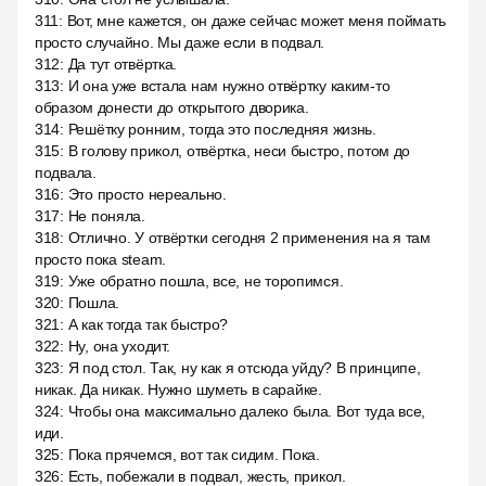
311
:
Вот, мне кажется, он даже сейчас может меня поймать
просто случайно. Мы даже если в подвал.
312
:
Да тут отвёртка.
313
:
И она уже встала нам нужно отвёртку каким-то
образом донести до открытого дворика.
314
:
Решётку ронним, тогда это последняя жизнь.
315
:
В голову прикол, отвёртка, неси быстро, потом до
подвала.
316
:
Это просто нереально.
317
:
Не поняла.
318
:
Отлично. У отвёртки сегодня 2 применения на я там
просто пока steam.
319
:
Уже обратно пошла, все, не торопимся.
320
:
Пошла.
321
:
А как тогда так быстро?
322
:
Ну, она уходит.
323
:
Я под стол. Так, ну как я отсюда уйду? В принципе,
никак. Да никак. Нужно шуметь в сарайке.
324
:
Чтобы она максимально далеко была. Вот туда все,
иди.
325
:
Пока прячемся, вот так сидим. Пока.
326
:
Есть, побежали в подвал, жесть, прикол.