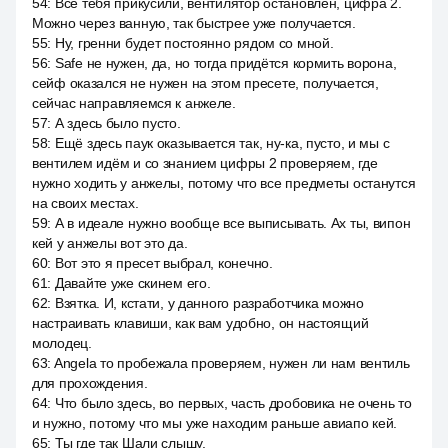
54
:
Все тебя прикусили, вентилятор остановлен, цифра 2.
Можно через ванную, так быстрее уже получается.
55
:
Ну, гренни будет постоянно рядом со мной.
56
:
Safe не нужен, да, но тогда придётся кормить ворона,
сейф оказался не нужен на этом пресете, получается,
сейчас направляемся к анжеле.
57
:
А здесь было пусто.
58
:
Ещё здесь паук оказывается так, ну-ка, пусто, и мы с
вентилем идём и со знанием цифры 2 проверяем, где
нужно ходить у анжелы, потому что все предметы останутся
на своих местах.
59
:
А в идеале нужно вообще все выписывать. Ах ты, випон
кей у анжелы вот это да.
60
:
Вот это я пресет выбрал, конечно.
61
:
Давайте уже скинем его.
62
:
Взятка. И, кстати, у данного разработчика можно
настраивать клавиши, как вам удобно, он настоящий
молодец.
63
:
Angela то пробежала проверяем, нужен ли нам вентиль
для прохождения.
64
:
Что было здесь, во первых, часть дробовика не очень то
и нужно, потому что мы уже находим раньше авиапо кей.
65
:
Ты где так Шали слышу.