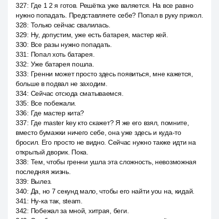
327
:
Где 1 2 я готов. Решётка уже валяется. На все равно
нужно попадать. Представляете себе? Попал в руку прикол.
328
:
Только сейчас свалилась.
329
:
Ну, допустим, уже есть батарея, мастер кей.
330
:
Все разы нужно попадать.
331
:
Попал хоть батарея.
332
:
Уже батарея пошла.
333
:
Гренни может просто здесь появиться, мне кажется,
больше в подвал не заходим.
334
:
Сейчас отсюда сматываемся.
335
:
Все побежали.
336
:
Где мастер кита?
337
:
Где master key кто скажет? Я же его взял, помните,
вместо бумажки ничего себе, она уже здесь и куда-то
бросил. Его просто не видно. Сейчас нужно также идти на
открытый дворик. Пока.
338
:
Тем, чтобы гренни ушла эта сложность, невозможная
последняя жизнь.
339
:
Вылез.
340
:
Да, но 7 секунд мало, чтобы его найти you на, кидай.
341
:
Ну-ка так, steam.
342
:
Побежал за мной, хитрая, беги.