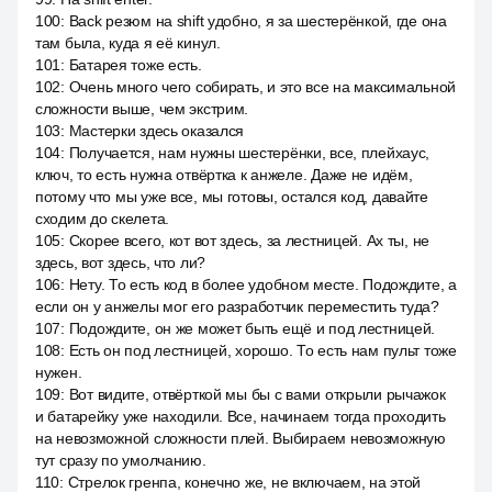
100
:
Back резюм на shift удобно, я за шестерёнкой, где она
там была, куда я её кинул.
101
:
Батарея тоже есть.
102
:
Очень много чего собирать, и это все на максимальной
сложности выше, чем экстрим.
103
:
Мастерки здесь оказался
104
:
Получается, нам нужны шестерёнки, все, плейхаус,
ключ, то есть нужна отвёртка к анжеле. Даже не идём,
потому что мы уже все, мы готовы, остался код, давайте
сходим до скелета.
105
:
Скорее всего, кот вот здесь, за лестницей. Ах ты, не
здесь, вот здесь, что ли?
106
:
Нету. То есть код в более удобном месте. Подождите, а
если он у анжелы мог его разработчик переместить туда?
107
:
Подождите, он же может быть ещё и под лестницей.
108
:
Есть он под лестницей, хорошо. То есть нам пульт тоже
нужен.
109
:
Вот видите, отвёрткой мы бы с вами открыли рычажок
и батарейку уже находили. Все, начинаем тогда проходить
на невозможной сложности плей. Выбираем невозможную
тут сразу по умолчанию.
110
:
Стрелок гренпа, конечно же, не включаем, на этой