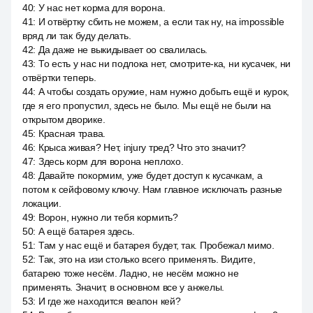
40
:
У нас нет корма для ворона.
41
:
И отвёртку сбить не можем, а если так ну, на impossible
вряд ли так буду делать.
42
:
Да даже не выкидывает оо свалилась.
43
:
То есть у нас ни подлока нет, смотрите-ка, ни кусачек, ни
отвёртки теперь.
44
:
А чтобы создать оружие, нам нужно добыть ещё и курок,
где я его пропустил, здесь не было. Мы ещё не были на
открытом дворике.
45
:
Красная трава.
46
:
Крыса живая? Нет, injury тред? Что это значит?
47
:
Здесь корм для ворона неплохо.
48
:
Давайте покормим, уже будет доступ к кусачкам, а
потом к сейфовому ключу. Нам главное исключать разные
локации.
49
:
Ворон, нужно ли тебя кормить?
50
:
А ещё батарея здесь.
51
:
Там у нас ещё и батарея будет, так. Пробежал мимо.
52
:
Так, это на изи столько всего применять. Видите,
батарею тоже несём. Ладно, не несём можно не
применять. Значит, в основном все у анжелы.
53
:
И где же находится веапон кей?