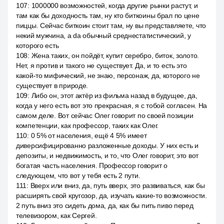
107
:
1000000 возможностей, когда другие рынки растут, и
там как бы доходность там, ну кто биткоины брал по цене
пиццы. Сейчас биткоин стоит там, ну вы представляете, что
некий мужчина, а da обычный среднестатистический, у
которого есть
108
:
Жена таких, он пойдёт, купит серебро, биток, золото.
Нет, я против и такого не существует. Да, и то есть это
какой-то мифический, не знаю, персонаж, да, которого не
существует в природе.
109
:
Либо он, этот актёр из фильма назад в будущее, да,
когда у него есть вот это прекрасная, я с тобой согласен. На
самом деле. Вот сейчас Олег говорит по своей позиции
компетенции, как профессор, таких как Олег.
110
:
0 5% от населения, ещё 4 5% имеет
диверсифицированно разложенные доходы. У них есть и
депозиты, и недвижимость, и то, что Олег говорит, это вот
богатая часть населения. Профессор говорит о
следующем, что вот у тебя есть 2 пути.
111
:
Вверх или вниз, да, путь вверх, это развиваться, как бы
расширять свой кругозор, да, изучать какие-то возможности.
2 путь вниз это сидеть дома, да, как бы пить пиво перед
телевизором, как Сергей.