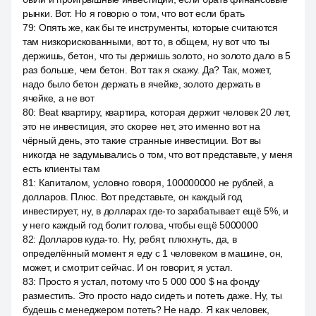
рынки. Вот. Но я говорю о том, что вот если брать
79
:
Опять же, как бы те инструменты, которые считаются
там низкорискованными, вот то, в общем, ну вот что ты
держишь, бетон, что ты держишь золото, но золото дало в 5
раз больше, чем бетон. Вот так я скажу. Да? Так, может,
надо было бетон держать в ячейке, золото держать в
ячейке, а не вот
80
:
Beat квартиру, квартира, которая держит человек 20 лет,
это не инвестиция, это скорее нет, это именно вот на
чёрный день, это такие странные инвестиции. Вот вы
никогда не задумывались о том, что вот представьте, у меня
есть клиенты там
81
:
Капиталом, условно говоря, 100000000 не рублей, а
долларов. Плюс. Вот представьте, он каждый год
инвестирует, ну, в долларах где-то зарабатывает ещё 5%, и
у него каждый год болит голова, чтобы ещё 5000000
82
:
Долларов куда-то. Ну, ребят, плюхнуть, да, в
определённый момент я еду с 1 человеком в машине, он,
может, и смотрит сейчас. И он говорит, я устал.
83
:
Просто я устал, потому что 5 000 000 $ на фонду
разместить. Это просто надо сидеть и потеть даже. Ну, ты
будешь с менеджером потеть? Не надо. Я как человек,