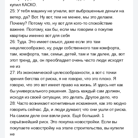
купил КАСКО.
25
:
У тебя машину не угнали, вот выброшенные деньги на
ветер, да? Вот. Ну вот, тем не менее, мы это делаем.
Почему? Потому что, ну вот для кого-то спокойствие
важнее. Поэтому, как бы, если мы говорим о покупке
квартиры именно вот для себя
26
:
Туда. Это имеет смысл, даже если это там
нецелесообразно, ну, ради собственного там комфорта,
там, комфорта, там, семьи, детей, там и так далее, да, вот
этот тренд, да, он преобладает очень часто люди исходят
не из
27
:
Из экономической целесообразности, а вот с точки
зрения бегства от риска, я не говорю, что это плохо. Я
говорю, что это вот имеет право на жизнь. И здесь нет как
бы универсального решения. Здесь каждый сам должен,
исходя из своей ситуации, это делать. Другое дело, что
28
:
Часто возникают когнитивные искажения, как это модно
говорить сейчас. Да, и люди думают, что они ушли от риска.
На самом деле они взяли риск. Ещё больший. 1
серьёзнейший риск. Это покупка новостройки. Если вы
покупаете новостройку на этапе строительства, вы купили
не