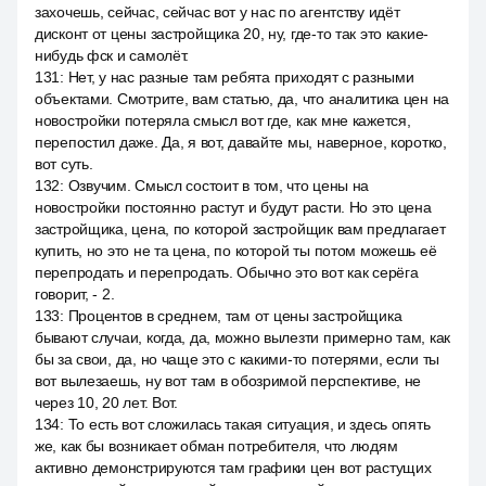
захочешь, сейчас, сейчас вот у нас по агентству идёт
дисконт от цены застройщика 20, ну, где-то так это какие-
нибудь фск и самолёт.
131
:
Нет, у нас разные там ребята приходят с разными
объектами. Смотрите, вам статью, да, что аналитика цен на
новостройки потеряла смысл вот где, как мне кажется,
перепостил даже. Да, я вот, давайте мы, наверное, коротко,
вот суть.
132
:
Озвучим. Смысл состоит в том, что цены на
новостройки постоянно растут и будут расти. Но это цена
застройщика, цена, по которой застройщик вам предлагает
купить, но это не та цена, по которой ты потом можешь её
перепродать и перепродать. Обычно это вот как серёга
говорит, - 2.
133
:
Процентов в среднем, там от цены застройщика
бывают случаи, когда, да, можно вылезти примерно там, как
бы за свои, да, но чаще это с какими-то потерями, если ты
вот вылезаешь, ну вот там в обозримой перспективе, не
через 10, 20 лет. Вот.
134
:
То есть вот сложилась такая ситуация, и здесь опять
же, как бы возникает обман потребителя, что людям
активно демонстрируются там графики цен вот растущих