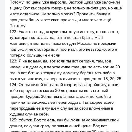
Потому что цены уже выросли. Застройщики уже заложили
в цену. Вот как серёга говорит, не только инфляцию, но ещё
и все остальное. Че только можно? Проценты банку и
проценты банку и все свои проколы, и много чего ещё.
Поэтому
122
:
Если ты сегодня купил льготную ипотеку, но неважно,
ту, которая осталась, да, вот я не стал брать, мы it
компания, я мог взять, пока вот для Москвы не прикрыли
под 5%, я не стал брать, я посчитал, это невыгодно, это я
потеряю больше, чем если
123
:
Я не возьму, да, вот если ты вот сегодня, там, год
назад, и я думаю, в перспективе года, да, то есть вот не 20
год, а вот ближе к текущему моменту берёшь что-либо в
льготную ипотеку, ты переплачиваешь процентов 15, 20, 25.
124
:
От рыночной цены этой квартиры застройщику, а они
тебе вернутся только за 30 лет, пока ты вот льготный
процент будешь 30 лет выплачивать, если по какой-то
причине ты захочешь её перепродать. Ты, скорее всего,
перепродашь её в лучшем случае за свои вложенные в
худшем случае себе.
125
:
Убыток. Вот, то есть, как бы люди замораживают свои
деньги, покупая сразу по завышенной цене. Вот, вот,
наверное, в каком-то долгосроке, вот через 20 лет, да, там