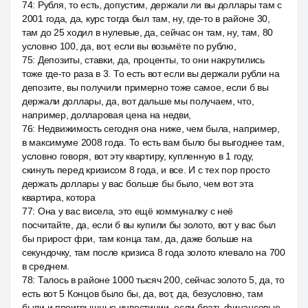
74
:
Рубля, то есть, допустим, держали ли вы доллары там с
2001 года, да, курс тогда был там, ну, где-то в районе 30,
там до 25 ходил в нулевые, да, сейчас он там, ну, там, 80
условно 100, да, вот, если вы возьмёте по рублю,
75
:
Депозиты, ставки, да, проценты, то они накрутились
тоже где-то раза в 3. То есть вот если вы держали рубли на
депозите, вы получили примерно тоже самое, если б вы
держали доллары, да, вот дальше мы получаем, что,
например, долларовая цена на недви,
76
:
Недвижимость сегодня она ниже, чем была, например,
в максимуме 2008 года. То есть вам было бы выгоднее там,
условно говоря, вот эту квартиру, купленную в 1 году,
скинуть перед кризисом 8 года, и все. И с тех пор просто
держать доллары у вас больше бы было, чем вот эта
квартира, котора
77
:
Она у вас висела, это ещё коммуналку с неё
посчитайте, да, если б вы купили бы золото, вот у вас был
бы прирост фри, там конца там, да, даже больше на
секундочку, там после кризиса 8 года золото клевало на 700
в среднем.
78
:
Талось в районе 1000 тысяч 200, сейчас золото 5, да, то
есть вот 5 Концов было бы, да, вот, да, безусловно, там
были и проигрышные инвестиции, если брать финансовые