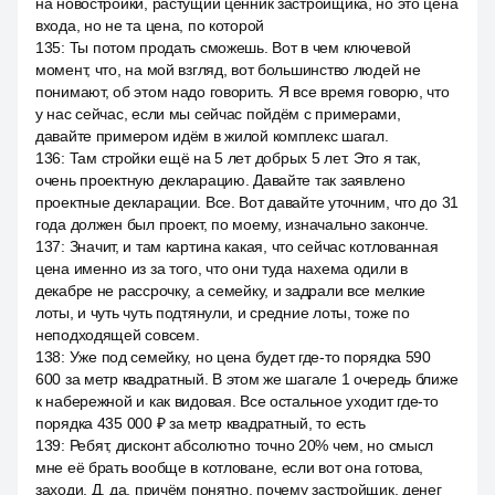
на новостройки, растущий ценник застройщика, но это цена
входа, но не та цена, по которой
135
:
Ты потом продать сможешь. Вот в чем ключевой
момент, что, на мой взгляд, вот большинство людей не
понимают, об этом надо говорить. Я все время говорю, что
у нас сейчас, если мы сейчас пойдём с примерами,
давайте примером идём в жилой комплекс шагал.
136
:
Там стройки ещё на 5 лет добрых 5 лет. Это я так,
очень проектную декларацию. Давайте так заявлено
проектные декларации. Все. Вот давайте уточним, что до 31
года должен был проект, по моему, изначально законче.
137
:
Значит, и там картина какая, что сейчас котлованная
цена именно из за того, что они туда нахема одили в
декабре не рассрочку, а семейку, и задрали все мелкие
лоты, и чуть чуть подтянули, и средние лоты, тоже по
неподходящей совсем.
138
:
Уже под семейку, но цена будет где-то порядка 590
600 за метр квадратный. В этом же шагале 1 очередь ближе
к набережной и как видовая. Все остальное уходит где-то
порядка 435 000 ₽ за метр квадратный, то есть
139
:
Ребят, дисконт абсолютно точно 20% чем, но смысл
мне её брать вообще в котловане, если вот она готова,
заходи. Д, да, причём понятно, почему застройщик, денег