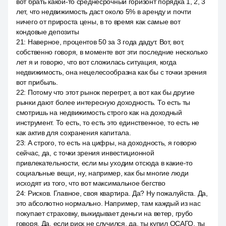
вот брать какой-то среднесрочный горизонт порядка 1, 2, 3
лет, что недвижимость даст около 5% в аренду и почти
ничего от прироста цены, в то время как самые вот
кондовые депозиты
21
:
Наверное, процентов 50 за 3 года дадут. Вот, вот,
собственно говоря, в моменте вот эти последние несколько
лет я и говорю, что вот сложилась ситуация, когда
недвижимость, она нецелесообразна как бы с точки зрения
вот прибыль.
22
:
Потому что этот рынок перегрет, а вот как бы другие
рынки дают более интересную доходность. То есть ты
смотришь на недвижимость строго как на доходный
инструмент. То есть, то есть это единственное, то есть не
как актив для сохранения капитала.
23
:
А строго, то есть на цифры, на доходность, я говорю
сейчас, да, с точки зрения инвестиционной
привлекательности, если мы уходим отсюда в какие-то
социальные вещи, ну, например, как бы многие люди
исходят из того, что вот максимальное бегство
24
:
Рисков. Главное, своя квартира. Да? Ну пожалуйста. Да,
это абсолютно нормально. Например, там каждый из нас
покупает страховку, выкидывает деньги на ветер, грубо
говоря. Да, если риск не случился, да, ты купил ОСАГО, ты