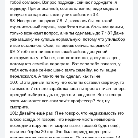
тобой согласен. Вопрос подожди, сейчас подождите, я
подведу. При описанной, соответственно, виде модели
получается картина такая у них сейчас из 3 4.
98
:
Наверное, на руках 7 8. И, казалось бы, он такой
охренительный парень, заработал очень большие деньги,
только возникает вопрос, а че ты сделаешь до 7 * 8? Даже
уже машину не купишь нормальную, потому что утильсбор
и все остальное. Окей, ты идёшь сейчас на рынок?
99
:
У тебя нет ни ипотеки такой сейчас доступной
инструмента у тебя нет, соответственно, доступных цен,
потому что семейка перегрета. Вот если тебе повезло, у
тебя есть ещё сейчас шанс взять семейку, но ты ещее
переложился. А так-то че ты сделал, как ты не
100
:
El эти деньги потому что если ты оставил квартиру, то
ты вместо 7 вот это заработка гэпа ты просто начал теперь
арендой выбирать долго, долго и так далее. Вот я теперь
закончил может все-таки зачёт профессор? Нет, ну
смотрите.
101
:
Давайте ещё раз. Я не говорю, что недвижимость это
плохо всегда. Я говорю, что недвижимость невыгодна
последние пару лет и, скорее всего, таковой будет ещё,
если мы берём 20 год. Это был период, когда цены
стагнировали длительное время. Они припали после 14