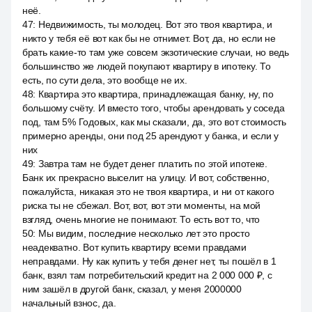
неё.
47
:
Недвижимость, ты молодец. Вот это твоя квартира, и
никто у тебя её вот как бы не отнимет. Вот, да, но если не
брать какие-то там уже совсем экзотические случаи, но ведь
большинство же людей покупают квартиру в ипотеку. То
есть, по сути дела, это вообще не их.
48
:
Квартира это квартира, принадлежащая банку, ну, по
большому счёту. И вместо того, чтобы арендовать у соседа
под, там 5% Годовых, как мы сказали, да, это вот стоимость
примерно аренды, они под 25 арендуют у банка, и если у
них
49
:
Завтра там не будет денег платить по этой ипотеке.
Банк их прекрасно выселит на улицу. И вот, собственно,
пожалуйста, никакая это не твоя квартира, и ни от какого
риска ты не сбежал. Вот, вот, вот эти моменты, на мой
взгляд, очень многие не понимают. То есть вот то, что
50
:
Мы видим, последние несколько лет это просто
неадекватно. Вот купить квартиру всеми правдами
неправдами. Ну как купить у тебя денег нет, ты пошёл в 1
банк, взял там потребительский кредит на 2 000 000 ₽, с
ним зашёл в другой банк, сказал, у меня 2000000
начальный взнос, да.