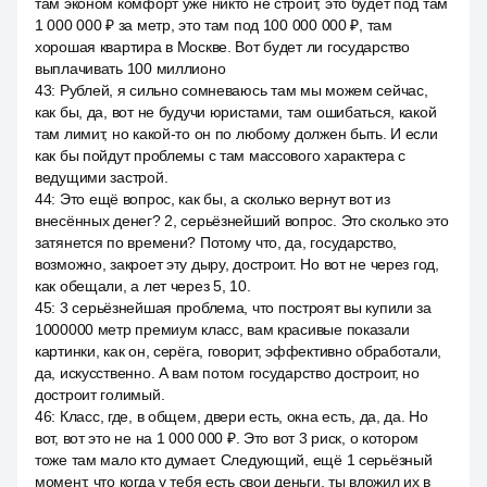
там эконом комфорт уже никто не строит, это будет под там
1 000 000 ₽ за метр, это там под 100 000 000 ₽, там
хорошая квартира в Москве. Вот будет ли государство
выплачивать 100 миллионо
43
:
Рублей, я сильно сомневаюсь там мы можем сейчас,
как бы, да, вот не будучи юристами, там ошибаться, какой
там лимит, но какой-то он по любому должен быть. И если
как бы пойдут проблемы с там массового характера с
ведущими застрой.
44
:
Это ещё вопрос, как бы, а сколько вернут вот из
внесённых денег? 2, серьёзнейший вопрос. Это сколько это
затянется по времени? Потому что, да, государство,
возможно, закроет эту дыру, достроит. Но вот не через год,
как обещали, а лет через 5, 10.
45
:
3 серьёзнейшая проблема, что построят вы купили за
1000000 метр премиум класс, вам красивые показали
картинки, как он, серёга, говорит, эффективно обработали,
да, искусственно. А вам потом государство достроит, но
достроит голимый.
46
:
Класс, где, в общем, двери есть, окна есть, да, да. Но
вот, вот это не на 1 000 000 ₽. Это вот 3 риск, о котором
тоже там мало кто думает. Следующий, ещё 1 серьёзный
момент, что когда у тебя есть свои деньги, ты вложил их в