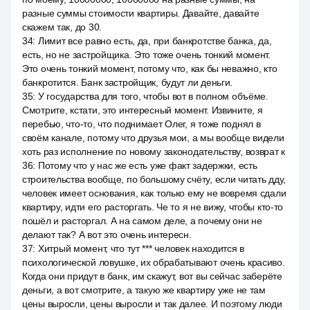
разные суммы стоимости квартиры. Давайте, давайте
скажем так, до 30.
34
:
Лимит все равно есть, да, при банкротстве банка, да,
есть, но не застройщика. Это тоже очень тонкий момент.
Это очень тонкий момент, потому что, как бы неважно, кто
банкротится. Банк застройщик, будут ли деньги.
35
:
У государства для того, чтобы вот в полном объёме.
Смотрите, кстати, это интересный момент. Извините, я
перебью, что-то, что поднимает Олег, я тоже поднял в
своём канале, потому что друзья мои, а мы вообще видели
хоть раз исполнение по новому законодательству, возврат к
36
:
Потому что у нас же есть уже факт задержки, есть
строительства вообще, по большому счёту, если читать дду,
человек имеет основания, как только ему не вовремя сдали
квартиру, идти его расторгать. Че то я не вижу, чтобы кто-то
пошёл и расторгал. А на самом деле, а почему они не
делают так? А вот это очень интересн.
37
:
Хитрый момент, что тут *** человек находится в
психологической ловушке, их обрабатывают очень красиво.
Когда они придут в банк, им скажут, вот вы сейчас заберёте
деньги, а вот смотрите, а такую же квартиру уже не там
цены выросли, цены выросли и так далее. И поэтому люди