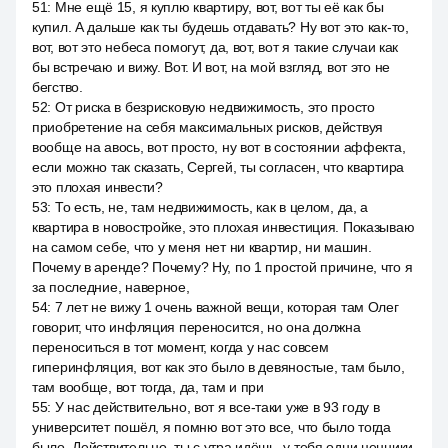
51
:
Мне ещё 15, я куплю квартиру, вот, вот ты её как бы
купил. А дальше как ты будешь отдавать? Ну вот это как-то,
вот, вот это небеса помогут, да, вот, вот я такие случаи как
бы встречаю и вижу. Вот. И вот, на мой взгляд, вот это не
бегство.
52
:
От риска в безрисковую недвижимость, это просто
приобретение на себя максимальных рисков, действуя
вообще на авось, вот просто, ну вот в состоянии аффекта,
если можно так сказать, Сергей, ты согласен, что квартира
это плохая инвести?
53
:
То есть, не, там недвижимость, как в целом, да, а
квартира в новостройке, это плохая инвестиция. Показываю
на самом себе, что у меня нет ни квартир, ни машин.
Почему в аренде? Почему? Ну, по 1 простой причине, что я
за последние, наверное,
54
:
7 лет не вижу 1 очень важной вещи, которая там Олег
говорит, что инфляция переносится, но она должна
переноситься в тот момент, когда у нас совсем
гиперинфляция, вот как это было в девяностые, там было,
там вообще, вот тогда, да, там и при
55
:
У нас действительно, вот я все-таки уже в 93 году в
университет пошёл, я помню вот это все, что было тогда
было. Действительно, ты с утра идёшь, у тебя одни ценники