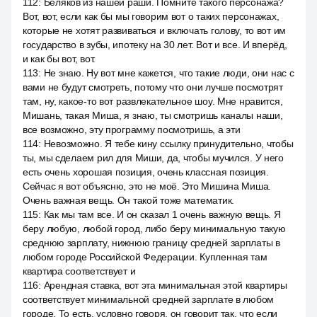
112
:
Беляков из нашей раши. Помните такого персонажа?
Вот, вот, если как бы мы говорим вот о таких персонажах,
которые не хотят развиваться и включать голову, то вот им
государство в зубы, ипотеку на 30 лет. Вот и все. И вперёд,
и как бы вот, вот.
113
:
Не знаю. Ну вот мне кажется, что такие люди, они нас с
вами не будут смотреть, потому что они лучше посмотрят
там, ну, какое-то вот развлекательное шоу. Мне нравится,
Мишань, такая Миша, я знаю, ты смотришь каналы наши,
все возможно, эту программу посмотришь, а эти
114
:
Невозможно. Я тебе кину ссылку принудительно, чтобы
ты, мы сделаем рил для Миши, да, чтобы мучился. У него
есть очень хорошая позиция, очень классная позиция.
Сейчас я вот объясню, это не моё. Это Мишина Миша.
Очень важная вещь. Он такой тоже математик.
115
:
Как мы там все. И он сказал 1 очень важную вещь. Я
беру любую, любой город, либо беру минимальную такую
среднюю зарплату, нижнюю границу средней зарплаты в
любом городе Российской Федерации. Купленная там
квартира соответствует и
116
:
Арендная ставка, вот эта минимальная этой квартиры
соответствует минимальной средней зарплате в любом
городе. То есть, условно говоря, он говорит так, что если