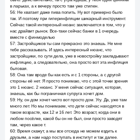
в ларьках, а к вечеру просто там уже стипен.
56
:
Не хватает даже пива попить. Ну вот примерно было
так. И поэтому при гиперинфляции шикарный инструмент.
Сейчас такой интересный нюанс заключается в том, что у
нас драйвит рынок. Все-таки сейчас банки в 1 очередь
вместе с финмоделью
57
:
Застройщиков ты сам прекрасно это знаешь. Не мне
тебе рассказывать. И здесь интересный нюанс, что
застройщики, по сути дела, уже в новостройку закладывают
инфляцию, а следовательно, она просто вот эта инфляция
бытовая.
58
:
Она там вроде бы как есть и с 1 стороны, а с другой
стороны её нет. Я просто понимаю, что с этой точки зрения
это 1 нюанс. 2 нюанс. У меня сейчас ситуация, которая,
знаешь, как бы пограничная супруга хочет дом.
59
:
Ну, он дом хочет чисто вот просто дом. Угу. Да, уже там
много лет. Но мы понимаем, что дети сейчас находятся в
таком возрасте, как 12 и 16 лет. Это возраст, когда они в
любом посёлке, какой бы он не был, они просто заводят
там, через какое т.
60
:
Время скажут, а мы все отсюда не можем ездить к
друзьям, а нам надо поступать в институт и так далее.