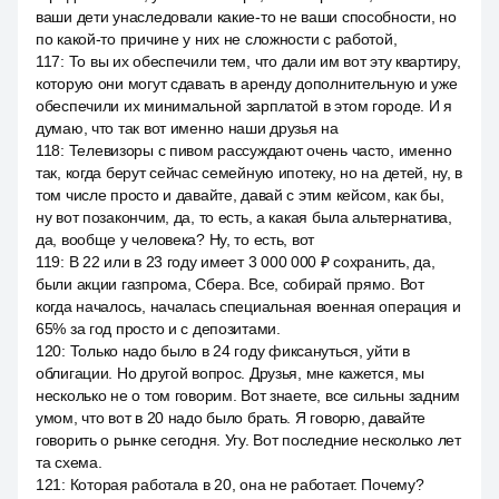
ваши дети унаследовали какие-то не ваши способности, но
по какой-то причине у них не сложности с работой,
117
:
То вы их обеспечили тем, что дали им вот эту квартиру,
которую они могут сдавать в аренду дополнительную и уже
обеспечили их минимальной зарплатой в этом городе. И я
думаю, что так вот именно наши друзья на
118
:
Телевизоры с пивом рассуждают очень часто, именно
так, когда берут сейчас семейную ипотеку, но на детей, ну, в
том числе просто и давайте, давай с этим кейсом, как бы,
ну вот позакончим, да, то есть, а какая была альтернатива,
да, вообще у человека? Ну, то есть, вот
119
:
В 22 или в 23 году имеет 3 000 000 ₽ сохранить, да,
были акции газпрома, Сбера. Все, собирай прямо. Вот
когда началось, началась специальная военная операция и
65% за год просто и с депозитами.
120
:
Только надо было в 24 году фиксануться, уйти в
облигации. Но другой вопрос. Друзья, мне кажется, мы
несколько не о том говорим. Вот знаете, все сильны задним
умом, что вот в 20 надо было брать. Я говорю, давайте
говорить о рынке сегодня. Угу. Вот последние несколько лет
та схема.
121
:
Которая работала в 20, она не работает. Почему?