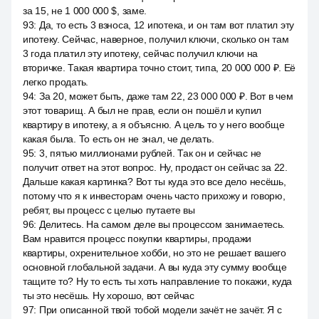
за 15, не 1 000 000 $, заме.
93
:
Да, то есть 3 взноса, 12 ипотека, и он там вот платил эту
ипотеку. Сейчас, наверное, получил ключи, сколько он там
3 года платил эту ипотеку, сейчас получил ключи на
вторичке. Такая квартира точно стоит, типа, 20 000 000 ₽. Её
легко продать.
94
:
За 20, может быть, даже там 22, 23 000 000 ₽. Вот в чем
этот товарищ. А был не прав, если он пошёл и купил
квартиру в ипотеку, а я объясню. А цель то у него вообще
какая была. То есть он не знал, че делать.
95
:
3, пятью миллионами рублей. Так он и сейчас не
получит ответ на этот вопрос. Ну, продаст он сейчас за 22.
Дальше какая картинка? Вот ты куда это все дело несёшь,
потому что я к инвесторам очень часто прихожу и говорю,
ребят, вы процесс с целью путаете вы
96
:
Делитесь. На самом деле вы процессом занимаетесь.
Вам нравится процесс покупки квартиры, продажи
квартиры, охренительное хобби, но это не решает вашего
основной глобальной задачи. А вы куда эту сумму вообще
тащите то? Ну то есть ты хоть направление то покажи, куда
ты это несёшь. Ну хорошо, вот сейчас
97
:
При описанной твой тобой модели зачёт не зачёт. Я с