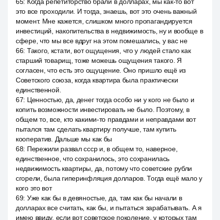
65
:
Когда репетиторство брали в долларах, мы как-то вот
это все проходили. И тогда, знаешь, вот это очень важный
момент. Мне кажется, слишком много пропагандируется
инвестиций, накопительства в недвижимость, ну и вообще в
сфере, что мы все вдруг на этом помешались, у вас не
66
:
Такого, кстати, вот ощущения, что у людей стало как
старший товарищ, тоже можешь ощущения такого. Я
согласен, что есть это ощущение. Оно пришло ещё из
Советского союза, когда квартира была практически
единственной.
67
:
Ценностью, да, денег тогда особо ни у кого не было и
копить возможности инвестировать не было. Поэтому, в
общем то, все, кто какими-то правдами и неправдами вот
пытался там сделать квартиру получше, там купить
кооператив. Дальше мы как бы
68
:
Пережили развал ссср и, в общем то, наверное,
единственное, что сохранилось, это сохранилась
недвижимость квартиры, да, потому что советские рубли
сгорели, была гиперинфляция долларов. Тогда ещё мало у
кого это вот
69
:
Уже как бы в девяностые, да, там как бы начали в
долларах все считать, как бы, и пытаться зарабатывать. А я
имею ввиду, если вот советское поколение, у которых там