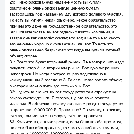
29
:
Низко рискованную недвижимость вы купили
фактически очень рискованную ценную бумагу
застройщика под названием дду договор долевого участия.
То есть вы купили некий фьючерс, некое обязательство,
причём это даже не государственное обязательство, это
30
:
Обязательства, ну вот отдельно взятой компании, а
завтра она как самолёт скажет, что вот, а че то у нас как-то
это не очень хорошо с финансами, да, вот. То есть это
очень рискованно безрисково это когда вы купили готовый
объект, скорее.
31
:
Всего это будет вторичный рынок. Я не говорю, что надо
покупать старьё на вторичном рынке. Вот куча вчерашних
новостроек. Но когда построено, раз подключено к
коммуникациям 2 заселено 3. То есть, когда вот это объект,
в котором можно жить, где есть жизнь. Вот
32
:
Ну, кто-то скажет, ну вот государство там страхует на
эскроу счетах деньги. Я говорю, ну, это тоже отчасти
иллюзия. Я объясню, почему, сколько страхует государство
в пределах 10 000 000 ₽. Правильно? По моему, по эскроу
счетах, там меньше на эскроу счёт не ограничен.
33
:
Количество, с точки зрения, если банк не обанкротится,
но если банк обанкротится, то я могу ошибаться там или,
по моему, 10000000, 10000000 на разные суммы, на