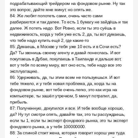
подрабатывающий трейдером на фондовом рынке. Ну так
это вопрос, дайте мне минут, но опять же.
84
:
Же любят попотеть сами, очень часто сами
разбираются и так далее. То есть 1 бумагу не зайдёшь и так
далее. Ж потеть надо. Вот Ровно, если ты это суёшь в
недвижимость, когда у тебя уже есть 2, да, ты вот думаешь,
что тебе надо купить ещё 2, где какие-то
85
:
Думаешь, в Москве у тебя уже 10 есть и в Сочи есть?
Да? Ты звонишь своему агенту и давай понеслась. И вот
покупаешь в Дубае, покупаешь в Таиланде и дальше вот,
вот у тебя по всему миру, вот оно есть, тебе надо все это
эксплуатацию.
86
:
Удерживать, да, ты этим всем не пользуешься. И вот
тебе тяжело, и у тебя новая проблема, да, когда ты на
фондовом рынке, вот тебе очень легко, это как игра на
компьютере, ты зашёл утречком, 5 минут потратил, да,
прибыль.
87
:
Полученную, докупился и все. И тебе вообще хорошо,
да? Ну тут смотри опять, давайте так, это ты рассуждаешь,
если ты 1, если ты эксперт фондового рынка, это ты эксперт
фондового рынка, а у тебя 100000000.
88
:
За спиной стоит жена, которая говорит хорош уже туда