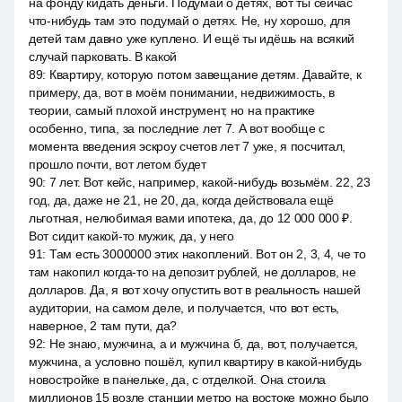
на фонду кидать деньги. Подумай о детях, вот ты сейчас
что-нибудь там это подумай о детях. Не, ну хорошо, для
детей там давно уже куплено. И ещё ты идёшь на всякий
случай парковать. В какой
89
:
Квартиру, которую потом завещание детям. Давайте, к
примеру, да, вот в моём понимании, недвижимость, в
теории, самый плохой инструмент, но на практике
особенно, типа, за последние лет 7. А вот вообще с
момента введения эскроу счетов лет 7 уже, я посчитал,
прошло почти, вот летом будет
90
:
7 лет. Вот кейс, например, какой-нибудь возьмём. 22, 23
год, да, даже не 21, не 20, да, когда действовала ещё
льготная, нелюбимая вами ипотека, да, до 12 000 000 ₽.
Вот сидит какой-то мужик, да, у него
91
:
Там есть 3000000 этих накоплений. Вот он 2, 3, 4, че то
там накопил когда-то на депозит рублей, не долларов, не
долларов. Да, я вот хочу опустить вот в реальность нашей
аудитории, на самом деле, и получается, что вот есть,
наверное, 2 там пути, да?
92
:
Не знаю, мужчина, а и мужчина б, да, вот, получается,
мужчина, а условно пошёл, купил квартиру в какой-нибудь
новостройке в панельке, да, с отделкой. Она стоила
миллионов 15 возле станции метро на востоке можно было