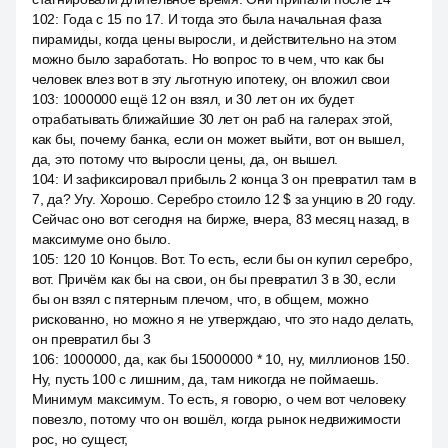
102
:
Года с 15 по 17. И тогда это была начальная фаза
пирамиды, когда цены выросли, и действительно на этом
можно было заработать. Но вопрос то в чем, что как бы
человек влез вот в эту льготную ипотеку, он вложил свои
103
:
1000000 ещё 12 он взял, и 30 лет он их будет
отрабатывать ближайшие 30 лет он раб на галерах этой,
как бы, почему банка, если он может выйти, вот он вышел,
да, это потому что выросли цены, да, он вышел.
104
:
И зафиксировал прибыль 2 конца 3 он превратил там в
7, да? Угу. Хорошо. Серебро стоило 12 $ за унцию в 20 году.
Сейчас оно вот сегодня на бирже, вчера, 83 месяц назад, в
максимуме оно было.
105
:
120 10 Концов. Вот. То есть, если бы он купил серебро,
вот. Причём как бы на свои, он бы превратил 3 в 30, если
бы он взял с пятерным плечом, что, в общем, можно
рискованно, но можно я не утверждаю, что это надо делать,
он превратил бы 3
106
:
1000000, да, как бы 15000000 * 10, ну, миллионов 150.
Ну, пусть 100 с лишним, да, там никогда не поймаешь.
Минимум максимум. То есть, я говорю, о чем вот человеку
повезло, потому что он вошёл, когда рынок недвижимости
рос, но сущест,