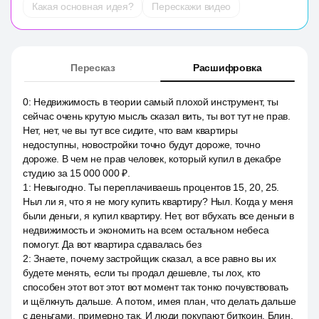
Какая основная идея?
Перескажи видео
Пересказ
Расшифровка
0
:
Недвижимость в теории самый плохой инструмент, ты
сейчас очень крутую мысль сказал вить, ты вот тут не прав.
Нет, нет, че вы тут все сидите, что вам квартиры
недоступны, новостройки точно будут дороже, точно
дороже. В чем не прав человек, который купил в декабре
студию за 15 000 000 ₽.
1
:
Невыгодно. Ты переплачиваешь процентов 15, 20, 25.
Ныл ли я, что я не могу купить квартиру? Ныл. Когда у меня
были деньги, я купил квартиру. Нет, вот вбухать все деньги в
недвижимость и экономить на всем остальном небеса
помогут. Да вот квартира сдавалась без
2
:
Знаете, почему застройщик сказал, а все равно вы их
будете менять, если ты продал дешевле, ты лох, кто
способен этот вот этот вот момент так тонко почувствовать
и щёлкнуть дальше. А потом, имея план, что делать дальше
с деньгами, примерно так. И люди покупают биткоин. Блин,