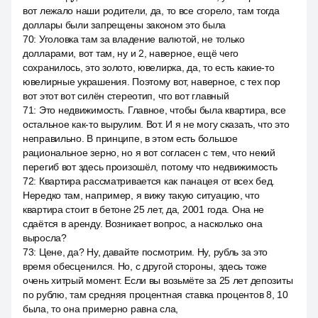
вот лежало наши родители, да, то все сгорело, там тогда
доллары были запрещены законом это была
70
:
Уголовка там за владение валютой, не только
долларами, вот там, ну и 2, наверное, ещё чего
сохранилось, это золото, ювелирка, да, то есть какие-то
ювелирные украшения. Поэтому вот, наверное, с тех пор
вот этот вот силён стереотип, что вот главный
71
:
Это недвижимость. Главное, чтобы была квартира, все
остальное как-то вырулим. Вот. И я не могу сказать, что это
неправильно. В принципе, в этом есть большое
рациональное зерно, но я вот согласен с тем, что некий
перегиб вот здесь произошёл, потому что недвижимость
72
:
Квартира рассматривается как панацея от всех бед.
Нередко там, например, я вижу такую ситуацию, что
квартира стоит в бетоне 25 лет, да, 2001 года. Она не
сдаётся в аренду. Возникает вопрос, а насколько она
выросла?
73
:
Цене, да? Ну, давайте посмотрим. Ну, рубль за это
время обесценился. Но, с другой стороны, здесь тоже
очень хитрый момент. Если вы возьмёте за 25 лет депозиты
по рублю, там средняя процентная ставка процентов 8, 10
была, то она примерно равна сла,