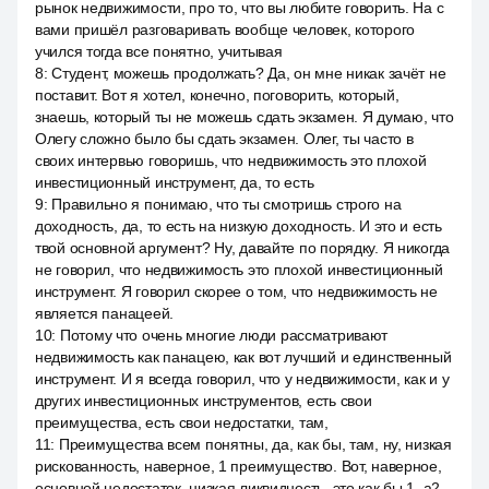
рынок недвижимости, про то, что вы любите говорить. На с
вами пришёл разговаривать вообще человек, которого
учился тогда все понятно, учитывая
8
:
Студент, можешь продолжать? Да, он мне никак зачёт не
поставит. Вот я хотел, конечно, поговорить, который,
знаешь, который ты не можешь сдать экзамен. Я думаю, что
Олегу сложно было бы сдать экзамен. Олег, ты часто в
своих интервью говоришь, что недвижимость это плохой
инвестиционный инструмент, да, то есть
9
:
Правильно я понимаю, что ты смотришь строго на
доходность, да, то есть на низкую доходность. И это и есть
твой основной аргумент? Ну, давайте по порядку. Я никогда
не говорил, что недвижимость это плохой инвестиционный
инструмент. Я говорил скорее о том, что недвижимость не
является панацеей.
10
:
Потому что очень многие люди рассматривают
недвижимость как панацею, как вот лучший и единственный
инструмент. И я всегда говорил, что у недвижимости, как и у
других инвестиционных инструментов, есть свои
преимущества, есть свои недостатки, там,
11
:
Преимущества всем понятны, да, как бы, там, ну, низкая
рискованность, наверное, 1 преимущество. Вот, наверное,
основной недостаток, низкая ликвидность, это как бы 1, a2,