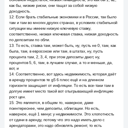
как бы, низкие риски, они тащат за собой низкую
доходность.
12
:
Если брать стабильные экономики и в России, так было
там и там во многих других странах, в условиях стабильной
ситуации мы имеем низкую ключевую ставку,
соответственно, низкая ключевая ставка, низкая доходность
по депозитам по обли.
13
:
То есть, ставка там, может быть, ну, пусть не 0, там, как
была, там, в евросоюзе или там, в штатах, ну, пусть
процента там, 2, 3, 4, при этом депозиты дают, ну,
процентов 5, 6, там, в лучшем случае, а то и меньше, да,
вот, и
14
:
Соответственно, вот здесь недвижимость, которая даёт
в аренду процентов те g5 6 плюс ещё и на длинном
горизонте защищает от инфляции. То есть все-таки там в
долгую имеет место такой вот отыгрывающий инфляцию
рост цен.
15
:
Это является, в общем то, наверное, даже
поинтереснее, чем депозиты, облигации. Но есть,
наверное, ещё 1 минус у недвижимости. Это хлопотность
от сдачи в аренду, потому что это надо иметь дело с
арендаторами, это надо обновлять ремонт, то есть