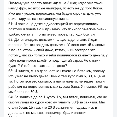
Поэтому уже просто такие идём на 3 шаг, когда уже такой
чайлд фри, но вторые чайлфри, то есть не до того Кокка.
Уже дети уехал, переехали, мы будем строить дом, уже
ориентируясь на пенсионную жизнь.
61
:
И пока ещё даже с дислокацией не определились,
поэтому я понимаю и признаю, что психологические очень
удобно считать, что ты инвестировал 2 люди боятся.
62
:
Денег владеть деньгами, владеть деньгами. Люди
страшно боятся владеть деньгами. У меня самый главный,
я понял, страх и свой даже, кстати, и инвесторов это
потому, что как только у тебя появляются какие-то деньги, у
тебя появляется какой-то подспудный страх. Че с ними
будет? У тебя вот завтра нет дене?
63
:
И ничего, мы в девяностые ничего не боялись, потому
что у нас не было денег. Ночью там курс был 6, 30, ещё че
то. Потом все это скакало, и никто ничего, че теряет там я
работал на подготовительных курсах бана. Я помню, 98 год
мы брали по 30 $.
64
:
За занятия до по 1 курсу. Ну, мы взяли, понимая, что не
смогут люди по курсу новому платить 30 $ за занятия. Мы
стали брать 15 там, кто 20 $ за занятия подужались в
долларах, но мы все, например, брали занятия.