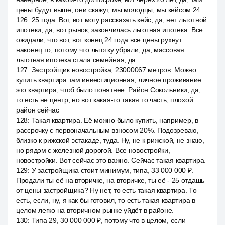
цены будут выше, они скажут, мы молодцы, мы кейсом 24
126
:
25 года. Вот, вот могу рассказать кейс, да, нет льготной
ипотеки, да, вот рынок, закончилась льготная ипотека. Все
ожидали, что вот, вот конец 24 года все цены рухнут
наконец то, потому что льготку убрали, да, массовая
льготная ипотека стала семейная, да.
127
:
Застройщик новостройка, 23000067 метров. Можно
купить квартира там инвестиционная, личное проживание
это квартира, чтоб было понятнее. Район Сокольники, да,
то есть не центр, но вот какая-то такая то часть, плохой
район сейчас
128
:
Такая квартира. Её можно было купить, например, в
рассрочку с первоначальным взносом 20%. Подозреваю,
близко к рижской эстакаде, туда. Ну, не к рижской, не знаю,
но рядом с железной дорогой. Все новостройки,
новостройки. Вот сейчас это важно. Сейчас такая квартира.
129
:
У застройщика стоит минимум, типа, 33 000 000 ₽.
Продали ты её на вторичке, на вторичке, ты её - 25 отдашь
от цены застройщика? Ну нет, то есть такая квартира. То
есть, если, ну, я как бы готовил, то есть такая квартира в
целом легко на вторичном рынке уйдёт в районе.
130
:
Типа 29, 30 000 000 ₽, потому что в целом, если