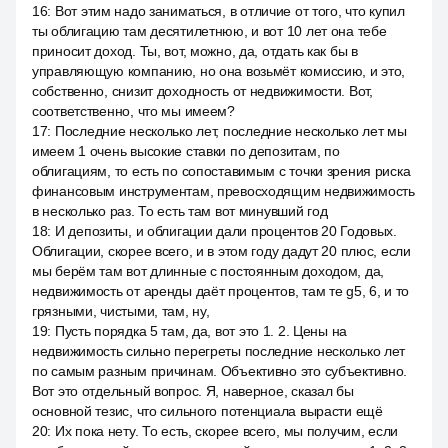
16
:
Вот этим надо заниматься, в отличие от того, что купил
ты облигацию там десятилетнюю, и вот 10 лет она тебе
приносит доход. Ты, вот, можно, да, отдать как бы в
управляющую компанию, но она возьмёт комиссию, и это,
собственно, снизит доходность от недвижимости. Вот,
соответственно, что мы имеем?
17
:
Последние несколько лет, последние несколько лет мы
имеем 1 очень высокие ставки по депозитам, по
облигациям, то есть по сопоставимым с точки зрения риска
финансовым инструментам, превосходящим недвижимость
в несколько раз. То есть там вот минувший год
18
:
И депозиты, и облигации дали процентов 20 Годовых.
Облигации, скорее всего, и в этом году дадут 20 плюс, если
мы берём там вот длинные с постоянным доходом, да,
недвижимость от аренды даёт процентов, там те g5, 6, и то
грязными, чистыми, там, ну,
19
:
Пусть порядка 5 там, да, вот это 1. 2. Цены на
недвижимость сильно перегреты последние несколько лет
по самым разным причинам. Объективно это субъективно.
Вот это отдельный вопрос. Я, наверное, сказал бы
основной тезис, что сильного потенциала вырасти ещё
20
:
Их пока нету. То есть, скорее всего, мы получим, если