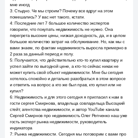
мне иногд.
3
:
Стыдно. Че мы строим? Почему все вдруг на этом
помешались? У вас нет такого, кстати.
4
:
Последние лет 7 большое количество экспертов
говорили, что покупать недвижимость не нужно. Она
перегрета высокие цены, низкая доходность, да, и в целом
большое количество затрат на обслуживание. Но, как мы с
вами знаем, по фактам недвижимость выросла примерно в
2 раза за данный период и полу.
5
:
Получается, что действительно кто-то купил квартиру и
успел зайти по выгодной цене, а кто-то сейчас никак не
может купить свой объект недвижимости. Мне бы сегодня
хотелось спокойно и детально разобраться в этом вопросе
и ответить на вопрос а кто же был прав, кто купил или не
купил?
6
:
Недвижимость и для этого сегодня я пригласил к нам в
гости сергея Смирнова, владельца совладельца Высоцкий
стейт, агентства недвижимости, и автор YouTube канала
Сергей Смирнов про недвижимость Олег Репченко наш уже
гость эксперт рынка недвижимости, руководитель
индикатора
7
:
Рынка недвижимости. Сегодня мы поговорим с вами про