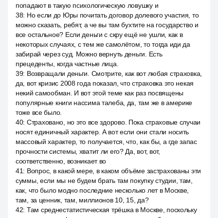
попадают в такую психологическую ловушку и
38
:
Но если до Юры почитать договор долевого участия, то
можно сказать, ребят, а че вы там бухтите на государство и
все остальное? Если деньги с скру ещё не ушли, как в
некоторых случаях, с тем же самолётом, то тогда иди да
забирай через суд. Можно вернуть деньги. Есть
прецеденты, когда частные лица.
39
:
Возвращали деньги. Смотрите, как вот любая страховка,
да, вот кризис 2008 года показал, что страховка это некая
некий самообман. И вот этой теме как раз посвящены
популярные книги нассима талеба, да, там же в америке
тоже все было.
40
:
Страховано, но это все здорово. Пока страховые случаи
носят единичный характер. А вот если они стали носить
массовый характер, то получается, что, как бы, а где запас
прочности системы, хватит ли его? Да, вот, вот,
соответственно, возникает во
41
:
Вопрос, в какой мере, в каком объёме застрахованы эти
суммы, если мы не будем брать там покупку студии, там,
как, что было модно последние несколько лет в Москве,
там, за ценник, там, миллионов 10, 15, да?
42
:
Там среднестатистическая трёшка в Москве, поскольку