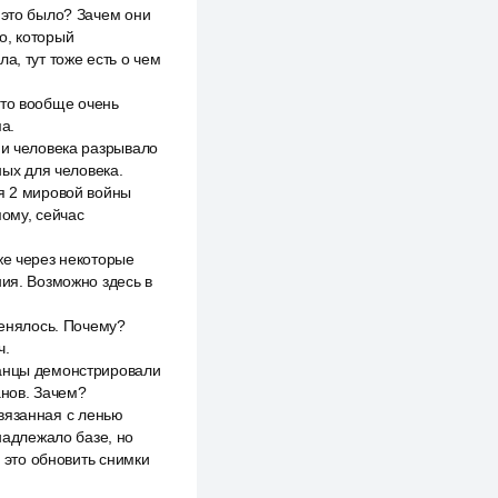
 это было? Зачем они
о, который
а, тут тоже есть о чем
 это вообще очень
а.
 и человека разрывало
ных для человека.
мя 2 мировой войны
мому, сейчас
же через некоторые
ния. Возможно здесь в
менялось. Почему?
ч.
канцы демонстрировали
анов. Зачем?
 связанная с ленью
надлежало базе, но
, это обновить снимки