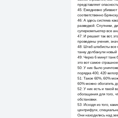
представляет опасность
45
:
Ежедневно убивают 
соответственно Брянску
46
:
А здесь система ка
разведкой. Спутники, д
суперкомпьютер все ана
47
:
И решает так вот, э
проведены учения, знач
48
:
Штаб штабисты все п
танку долбанули новый 
49
:
Через 6 минут танк 
это вот самое страшное
50
:
У них было уничтоже
порядка 400, 420 кило
51
:
Такое 60%, 60% можн
60% можно обогатить до
52
:
У них есть и такой 
обогащения для того, ч
обстановки.
53
:
Исходя из того, как
центрифуги, специальны
Они находились над зем