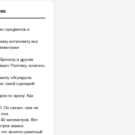
ка
вес предметов и
ному интеллекту все
элементами
 Брянску и другим
мает. Поэтому, конечно,
рампу обсуждали,
нас такой сценарий
ров по ирану. Как
. Он сказал, нам не
 она.
 40 километров. Вот
етров зависи.
, что зенитно ракетный