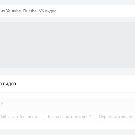
 из Youtube, Rutube, VK видео
о видео
т?
Дай краткий пересказ
Какая основная идея?
Перескажи видео