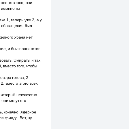
ответственно, они
т именно на
ка 1, теперь уже 2, а у
нт обогащения был
жейного Урана нет
ие, и был почти готов
вовать, Эмираты и так
, вместо того, чтобы
овора готова, 2
 2, вместо этого всех
 который неизвестно
 они могут его
ь, конечно, ядерное
я триада. Вот, ну,