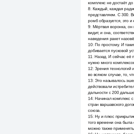
комплекс не достаёт до
8
:
Каждый, каждая ради
представляем. С 300. Во
ромб образуется, это и 
9
:
Мёртвая воронка, он 
видит, и она, соответст
наведения ракет назовё
10
:
По простому. И таки
добивается пусковой ус
11
:
Назад. И сейчас её 
нужно много комплексов
12
:
Зрения технологий и
во всяком случае, то, чт
13
:
Это называлось эше
действовали истребител
дальности с 200 дальше
14
:
Начинал комплекс с 
стран варшавского дого
союза.
15
:
Ну и плюс прикрытие
того времени она была 
можно также применять