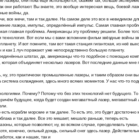
ые лазеры, они пока ещё используются, скажем так, больше экспериме
к они работают. Вы знаете, это вообще интересная вещь, боевой лазе
ные войны, да.
чи, все мечи, там и так далее. На самом деле это все в невидимом д
учение лазера, импульс, определённый импульс. Самая главная проб
самая главная проблема. Американцы эту проблему решили. Более того
 технология. Вот если мы с вами вспомним фильм звёздные войны з
планету. И вот помните, там вот такая станция гигантская, из неё вых
ч и как 1 луч поражают уже непосредственно большую планету.
соединённых штатах, да, американцы что-то подобное с помощью ком
, которая объединяет несколько лазеров. Вот последние данные мне п
ть, ну, это практически промышленные лазеры, и таким образом они 
на система охлаждения, здесь много всяких моментов. У нас что-то под
ологиями. Почему? Потому что без этих технологий нет будущего. То
причём будущее, когда будет создан мегаваттный лазер, мегаваттный
ели.
о есть корабли морские и так далее. То есть это, это будет достаточн
 облака и так далее. Все это мешает, мешало раньше, теперь есть
зоны, которые позволяют, ну, во всяком случае, преодолевать туман,
тя, конечно, сильный дождь, сильный снег здесь лазер. Действитель
боток, как и наших, так и