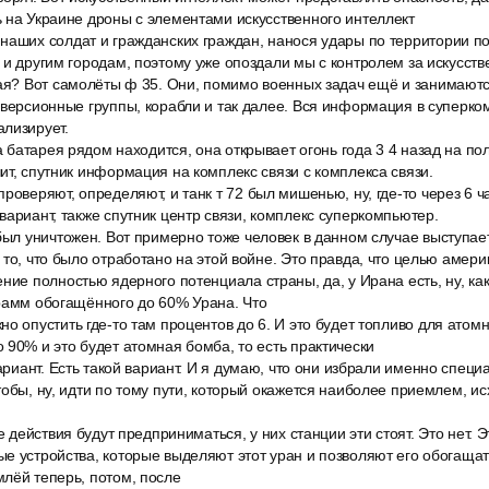
 на Украине дроны с элементами искусственного интеллект
наших солдат и гражданских граждан, нанося удары по территории по
 и другим городам, поэтому уже опоздали мы с контролем за искусст
кая? Вот самолёты ф 35. Они, помимо военных задач ещё и занимают
иверсионные группы, корабли и так далее. Вся информация в суперко
лизирует.
та батарея рядом находится, она открывает огонь года 3 4 назад на п
ит, спутник информация на комплекс связи с комплекса связи.
роверяют, определяют, и танк т 72 был мишенью, ну, где-то через 6 ч
вариант, также спутник центр связи, комплекс суперкомпьютер.
был уничтожен. Вот примерно тоже человек в данном случае выступает
 то, что было отработано на этой войне. Это правда, что целью амер
ние полностью ядерного потенциала страны, да, у Ирана есть, ну, ка
грамм обогащённого до 60% Урана. Что
о опустить где-то там процентов до 6. И это будет топливо для атом
 90% и это будет атомная бомба, то есть практически
вариант. Есть такой вариант. И я думаю, что они избрали именно специ
тобы, ну, идти по тому пути, который окажется наиболее приемлем, 
ие действия будут предприниматься, у них станции эти стоят. Это нет.
е устройства, которые выделяют этот уран и позволяют его обогащать
лёй теперь, потом, после