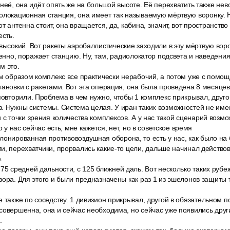
 неё, она идёт опять же на большой высоте. Её перехватить также не
олокационная станция, она имеет так называемую мёртвую воронку. Н
т антенна стоит, она вращается, да, кабина, значит, вот пространство
есть.
высокий. Вот ракеты аэробаллистические заходили в эту мёртвую воро
венно, поражает станцию. Ну, там, радиолокатор подсвета и наведения
м это.
м образом комплекс все практически нерабочий, а потом уже с помощ
тановки с ракетами. Вот эта операция, она была проведена 8 месяцев
повторили. Проблема в чем нужно, чтобы 1 комплекс прикрывал, друго
. Нужны системы. Система целая. У иран таких возможностей не имее
 с точки зрения количества комплексов. А у нас такой сценарий возмо
о у нас сейчас есть, мне кажется, нет, но в советское время
лонированная противовоздушная оборона, то есть у нас, как было на
и, перехватчики, прорвались какие-то цели, дальше начинал действо
.
75 средней дальности, с 125 ближней даль. Вот несколько таких рубе
вора. Для этого и были предназначены как раз 1 из эшелонов защиты
 также по соседству. 1 дивизион прикрывал, другой в обязательном п
совершенна, она и сейчас необходима, но сейчас уже появились друг
.