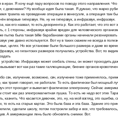
в иран. Я хочу ещё пару вопросов по поводу этого направления. Что
, с девочками? Ну вообще идея была такая. Я думаю, что марко руби
ремя трампа на проведение операции в венесуэле, а операция там был
ён впервые гиперзвук. Не, ну не гиперзвук, а инфразвук, инфразвук.
, как его назвал, то есть дезориента р. Как это работает, что это вот
ть, с 1 стороны, инфразвук крайне вреден для человеческого организм
е пытка была такая billie барабанами органы начинали резонировать
вук уже давно используется. Вот ну в таких скажем не всегда в полез
овья, целях. Но все установки были большого размера и даже во вре
развук, но гигантских размеров получались устройства. Вот, по види
оздать
 устройство. Инфразвук может огибать стены, он может проходить да
 вызывает вот как раз такие галлюцинации, биение органов кровотече
ибо свч, излучение, возможно, свч, излучение тоже применялось, при
, как трамп говорил, не работали. То есть фактически был мощный лу
уч этот проходит и выжигает фактически электронику. Сейчас амери
м стоит как раз электромагнитная пушка. То есть не надо вот этих Тар
, казнить. Что касается девочек, это, ну, на мой взгляд, это ошибка,
, то есть на старых картах. Это была база и эта база. Здание это при
делили, сделали школу, потом построили забор и все, что требовалось
ев. А американцам лень было обновлять снимки. Вот.