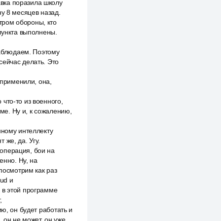
вка поразила школу
ну 8 месяцев назад.
тром обороны, кто
 пункта выполнены.
наблюдаем. Поэтому
сейчас делать. Это
 применили, она,
что-то из военного,
е. Ну и, к сожалению,
нному интеллекту
 же, да. Угу.
операция, бои на
енно. Ну, на
 посмотрим как раз
ud и
 в этой программе
,
ю, он будет работать и
 он не может, он уже