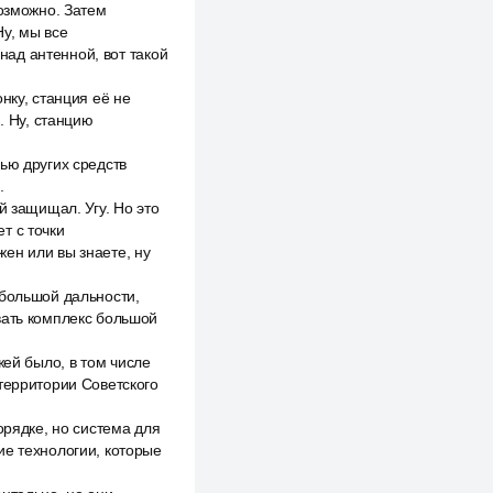
возможно. Затем
у, мы все
 над антенной, вот такой
нку, станция её не
. Ну, станцию
ью других средств
.
й защищал. Угу. Но это
т с точки
жен или вы знаете, ну
 большой дальности,
вать комплекс большой
жей было, в том числе
 территории Советского
орядке, но система для
ие технологии, которые