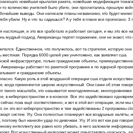
произошло новейшая крылатая ракета, новейшая модификация томага
ое-то количество учителей было убито, они просчитались прошлую вой
бочайшие выводы. Они написали планы независимо, кто будет минис
ебя убили. Ну и что ты садишься? А у тебя в плане все прописано. 3
я настоящая, и это все сработало и работает сегодня, и мы это все 
нь мудрый подход. Американцы терпят поражение, они не знают, что 
итался. Единственное, что получилось, вот та стратегия, которую они
нь жестокая. Порядка 6000 целей уже уничтожено, как заявляет сша.
ской инфраструктуре, только гражданские объекты, преимущественно 
. Американцы работают по ракетной программе и по ядерной программ
ватывают и гражданские объекты.
опасно. Какую роль в этой воздушной операции сша отдали искусстве
, когда применяется широко искусственный. Они сами об этом говорят
т такого масштаба, это называется многодоменные, многоуровневая 
хе, в киберпространстве и в космосе. Все это задействовано одноврем
сейчас пока ещё соответственно, и вот в этой вот операции, если мы
т, он это вот киберпространство и там задействованы 2 программы clo
март систем. Угу. Она полностью планирует все воздушные налёты, и
поэтому был нанесён удар по девочкам. Угу. И это вот как раз говорит
енному интеллекту все равно кого убивать, в него заложили информаци
орят. Вот искусственный интеллект может представлять опасность, да,