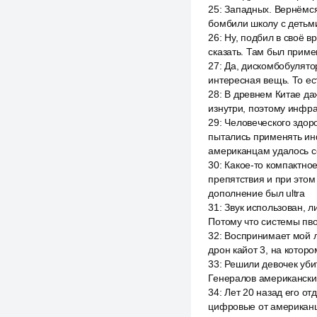
25
:
Западных. Вернёмся 
бомбили школу с детьми
26
:
Ну, подбил в своё в
сказать. Там был примен
27
:
Да, дискомбобулятора
интересная вещь. То ес
28
:
В древнем Китае даж
изнутри, поэтому инфраз
29
:
Человеческого здор
пытались применять инф
американцам удалось с
30
:
Какое-то компактное
препятствия и при этом
дополнение был ultra
31
:
Звук использован, л
Потому что системы пво
32
:
Воспринимает мой л
дрон кайот 3, на которо
33
:
Решили девочек убить
Генералов американских
34
:
Лет 20 назад его от
цифровые от американц