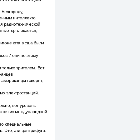
 Белгороду,
венным интеллекто.
ся радиотехнической
мпьютер стекается,
олигоне юта в сша были
асов 7 они по этому
 только зрителем. Вот
иканцев
к американцы говорят,
ных электростанций.
ально, вот уровень
исходя из международной
 Это специальные
. Это, эти центрифуги.