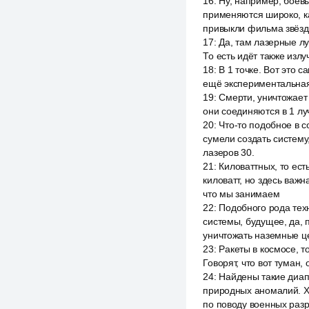
16
:
Ну, например, боев
применяются широко, ка
привыкли фильма звёзд
17
:
Да, там лазерные лу
То есть идёт также изл
18
:
В 1 точке. Вот это 
ещё экспериментальная
19
:
Смерти, уничтожает 
они соединяются в 1 лу
20
:
Что-то подобное в 
сумели создать систему
лазеров 30.
21
:
Киловаттных, то ес
киловатт, но здесь важ
что мы занимаем
22
:
Подобного рода техн
системы, будущее, да, 
уничтожать наземные ц
23
:
Ракеты в космосе, т
Говорят, что вот туман,
24
:
Найдены такие диапа
природных аномалий. Хо
по поводу военных разра