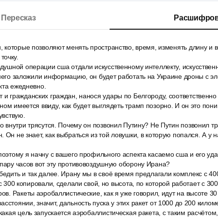
Пересказ
Расшифров
и, которые позволяют менять пространство, время, изменять длину и 
точку.
здушной операции сша отдали искусственному интеллекту, искусствен
 него заложили информацию, он будет работать на Украине дроны с 
кта ежедневно.
 и гражданских граждан, нанося удары по Белгороду, соответственно
ном имеется ввиду, как будет выглядеть трамп позорно. И он это пони
чувствую.
го внутри трясутся. Почему он позвонил Путину? Не Путин позвонил т
 Он не знает, как выбраться из той ловушки, в которую попался. А у 
поэтому я начну с вашего профильного аспекта касаемо сша и его уда
 пару часов вот эту противовоздушную оборону Ирана?
бедить и так далее. Ирану мы в своё время предлагали комплекс с 400
 с 300 копировали, сделали свой, но высота, по которой работает с 300
ров. Ракеты аэробаллистические, как я уже говорил, идут на высоте 30
сстоянии, значит, дальность пуска у этих ракет от 1000 до 200 килом
 какая цель запускается аэробаллистическая ракета, с таким расчётом