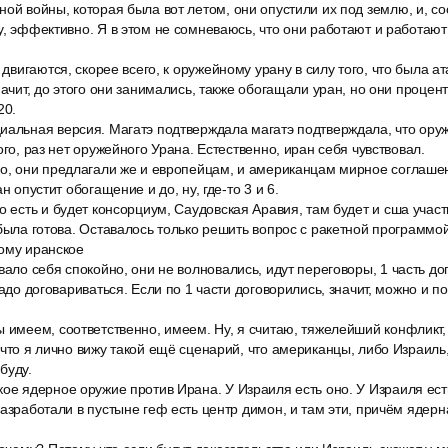
ой войны, которая была вот летом, они опустили их под землю, и, со
у, эффективно. Я в этом не сомневаюсь, что они работают и работаю
 двигаются, скорее всего, к оружейному урану в силу того, что была ата
значит, до этого они занимались, также обогащали уран, но они проце
20.
иальная версия. Магатэ подтверждала магатэ подтверждала, что ору
ого, раз нет оружейного Урана. Естественно, иран себя чувствовал.
го, они предлагали же и европейцам, и американцам мирное соглашен
н опустит обогащение и до, ну, где-то 3 и 6.
о есть и будет консорциум, Саудовская Аравия, там будет и сша участ
 была готова. Оставалось только решить вопрос с ракетной программой
тому иранское
вало себя спокойно, они не волновались, идут переговоры, 1 часть дог
надо договариваться. Если по 1 части договорились, значит, можно и по
 имеем, соответственно, имеем. Ну, я считаю, тяжелейший конфликт,
 что я лично вижу такой ещё сценарий, что американцы, либо Израиль,
буду.
ое ядерное оружие против Ирана. У Израиля есть оно. У Израиля ест
азработали в пустыне геф есть центр димон, и там эти, причём ядерна