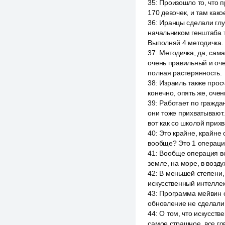
35
:
Произошло то, что 
170 девочек, и там как
36
:
Иранцы сделали глу
начальником генштаба т
Выполняй 4 методичка.
37
:
Методичка, да, сама
очень правильный и оче
полная растерянность.
38
:
Израиль также просч
конечно, опять же, оче
39
:
Работает по граждан
они тоже прихватывают
вот как со школой прих
40
:
Это крайне, крайне 
вообще? Это 1 операция
41
:
Вообще операция во
земле, на море, в возду
42
:
В меньшей степени, 
искусственный интеллек
43
:
Программа мейвин с
обновление не сделали, 
44
:
О том, что искусств
самое страшное, все гов