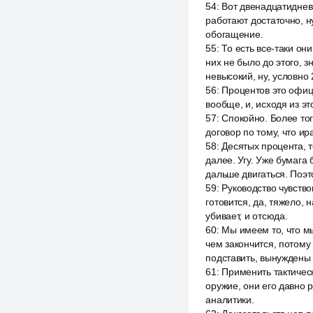
54
:
Вот двенадцатидневн
работают достаточно, н
обогащение.
55
:
То есть все-таки они
них не было до этого, 
невысокий, ну, условно 
56
:
Процентов это офиц
вообще, и, исходя из эт
57
:
Спокойно. Более то
договор по тому, что ира
58
:
Десятых процента, т
далее. Угу. Уже бумага
дальше двигаться. Поэ
59
:
Руководство чувство
готовится, да, тяжело, 
убивает, и отсюда.
60
:
Мы имеем то, что мы
чем закончится, потому
подставить, вынуждены 
61
:
Применить тактическ
оружие, они его давно р
аналитики.