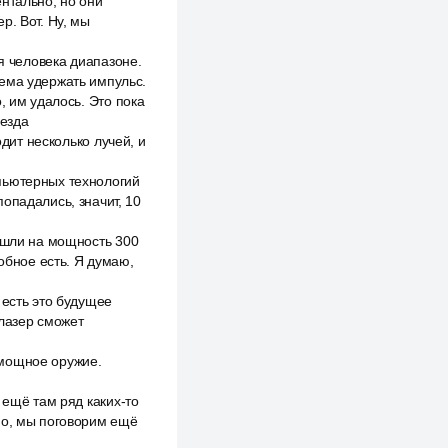
нтально, но они
р. Вот. Ну, мы
ля человека диапазоне.
лема удержать импульс.
, им удалось. Это пока
везда
одит несколько лучей, и
пьютерных технологий
опадались, значит, 10
вышли на мощность 300
обное есть. Я думаю,
 есть это будущее
 лазер сможет
о мощное оружие.
 ещё там ряд каких-то
но, мы поговорим ещё