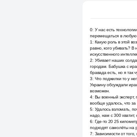
0
:
У нас есть технологи
перемещаться в любую 
1
:
Какую роль в этой во
равно, кого убивать? В
искусственного интелле
2
:
Убивает наших солдат
городам. Бабушка с ира
бравада есть, но я так 
3
:
Что поджилки то у не
Украину обсуждали иран.
возможен.
4
:
Вы военный эксперт, 
вообще удалось, что за
5
:
Удалось взломать, по
надо, нам с 300 хватит,
6
:
Где-то 20 25 километ
подходят самолёты на ра
7
:
Зависимости от того,