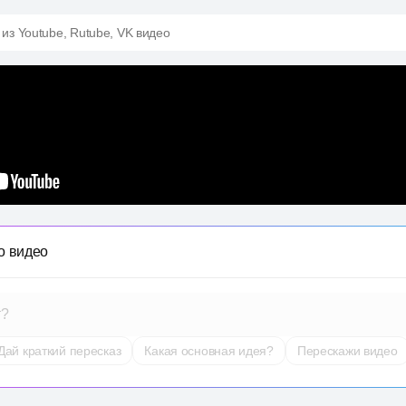
 из Youtube, Rutube, VK видео
о видео
т?
Дай краткий пересказ
Какая основная идея?
Перескажи видео