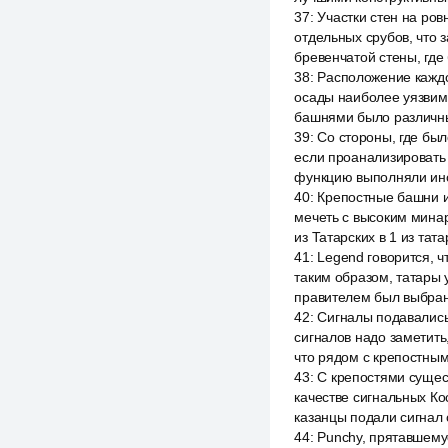
37
:
Участки стен на ро
отдельных срубов, что 
бревенчатой стены, где
38
:
Расположение каждо
осады наиболее уязви
башнями было различным
39
:
Со стороны, где бы
если проанализировать 
функцию выполняли ино
40
:
Крепостные башни и
мечеть с высоким мина
из Татарских в 1 из тата
41
:
Legend говорится, ч
таким образом, татары 
правителем был выбран
42
:
Сигналы подавались
сигналов надо заметить,
что рядом с крепостным
43
:
С крепостями сущес
качестве сигнальных Ко
казанцы подали сигнал
44
:
Punchy, прятавшемус