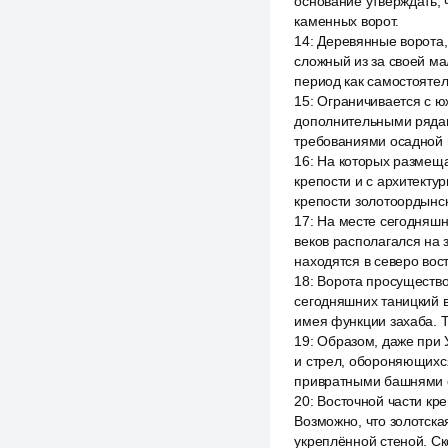
основание утверждать, 
каменных ворот.
14
:
Деревянные ворота,
сложный из за своей м
период как самостоятел
15
:
Ограничивается с юж
дополнительными рядам
требованиями осадной 
16
:
На которых размеща
крепости и с архитект
крепости золотоордынск
17
:
На месте сегодняшни
веков располагался на 
находятся в северо вост
18
:
Ворота просущество
сегодняшних таницкий в
имея функции захаба. 
19
:
Образом, даже при 
и стрел, обороняющихс
привратными башнями о
20
:
Восточной части кре
Возможно, что золотска
укреплённой стеной. Ск