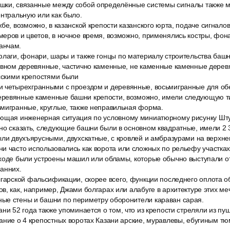
шки, связанные между собой определённые системы сигналы также м
ентральную или как было.
бе, возможно, в казанской крепости казанского юрта, подаче сигнало
еров и цветов, в ночное время, возможно, применялись костры, фон
анчам.
флаги, фонари, шары и также гонцы по материалу строительства башн
новном деревянные, частично каменные, не каменные каменные дере
усскими крепостями были
 четырехгранными с проездом и деревянные, восьмигранные для об
еревянные каменные башни крепости, возможно, имели следующую 
ьмигранные, круглые, также неправильная форма.
ющая инженерная ситуация по условному миниатюрному рисунку Шту
но сказать, следующие башни были в основном квадратные, имели 2 
ыли двухъярусными, двухскатные, с кровлей и амбразурами на верхне
и часто использовались как ворота или сложных по рельефу участках
ходе были устроены машил или обламы, которые обычно выступали от
анних.
лгарской фальсификации, скорее всего, функции последнего оплота о
в, как, например, Джами болгарах или алабуге в архитектуре этих м
ые стены и башни по периметру оборонители караван сарая.
ни 52 года также упоминается о том, что из крепости стреляли из пу
ание о 4 крепостных воротах Казани арские, муравлевы, ебугиным тю