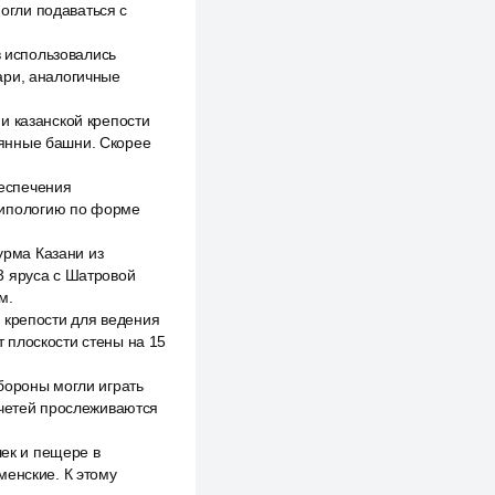
огли подаваться с
в использовались
ари, аналогичные
и казанской крепости
вянные башни. Скорее
еспечения
типологию по форме
рма Казани из
3 яруса с Шатровой
м.
 крепости для ведения
 плоскости стены на 15
бороны могли играть
ечетей прослеживаются
шек и пещере в
менские. К этому