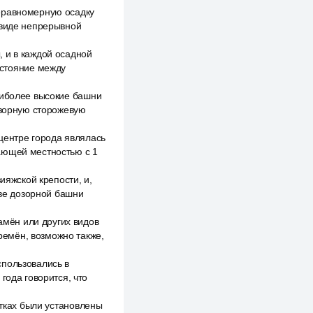
неравномерную осадку
 виде непрерывной
 и в каждой осадной
стояние между
аиболее высокие башни
озорную сторожевую
центре города являлась
ающей местностью с 1
ияжской крепости, и,
тве дозорной башни
мён или других видов
времён, возможно также,
спользовались в
года говорится, что
етках были установлены