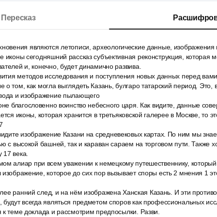
Пересказ
Расшифров
хновения являются летописи, археологические данные, изображения н
е иконы сегодняшний рассказ субъективная реконструкция, которая м
ателей и, конечно, будет динамично развива.
звития методов исследования и поступления новых данных перед вам
 о том, как могла выглядеть Казань, булгаро татарский период. Это,
свода и изображение пылающего
оне благословенно воинство небесного царя. Как видите, данные сов
ется иконы, которая хранится в третьяковской галерее в Москве, то э
7
видите изображение Казани на средневековых картах. По ним мы знаем
ью с высокой башней, так и караван сараем на торговом пути. Также х
 17 века.
ом алиар при всем уважении к немецкому путешественнику, который, 
 изображение, которое до сих пор вызывает споры есть 2 мнения 1 э
более ранний след, и на нём изображена Ханская Казань. И эти противо
 будут всегда являться предметом споров как профессиональных исс
 к теме доклада и рассмотрим предпосылки. Разви.