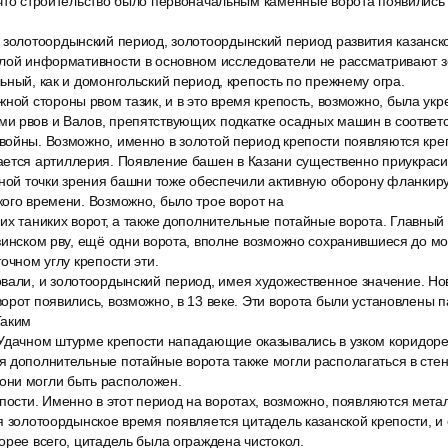
что строительство было первоначальным каменные ворота появились 
 золотоордынский период, золотоордынский период развития казанско
алой информативности в основном исследователи не рассматривают 
ьный, как и домонгольский период, крепость по прежнему огра.
ной стороны рвом тазик, и в это время крепость, возможно, была ук
и рвов и Валов, препятствующих подкатке осадных машин в соответ
войны. Возможно, именно в золотой период крепости появляются кре
ется артиллерия. Появление башен в Казани существенно приукраси
урной точки зрения башни тоже обеспечили активную оборону фланки
ого времени. Возможно, было трое ворот на
х таниких ворот, а также дополнительные потайные ворота. Главный 
зинском рву, ещё одни ворота, вполне возможно сохранившиеся до мо
очном углу крепости эти.
вали, и золотоордынский период, имея художественное значение. Но
орот появились, возможно, в 13 веке. Эти ворота были установлены 
Таким
Удачном штурме крепости нападающие оказывались в узком коридоре
я дополнительные потайные ворота также могли располагаться в стен
ни могли быть расположен.
пости. Именно в этот период на воротах, возможно, появляются мета
я золотоордынское время появляется цитадель казанской крепости, и
орее всего, цитадель была ограждена чистокол.