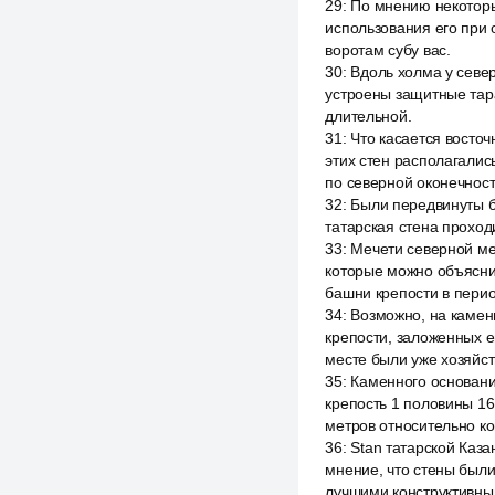
29
:
По мнению некоторы
использования его при 
воротам субу вас.
30
:
Вдоль холма у север
устроены защитные тара
длительной.
31
:
Что касается восточ
этих стен располагалис
по северной оконечност
32
:
Были передвинуты б
татарская стена проход
33
:
Мечети северной ме
которые можно объясни
башни крепости в перио
34
:
Возможно, на камен
крепости, заложенных е
месте были уже хозяйст
35
:
Каменного основани
крепость 1 половины 16
метров относительно ко
36
:
Stan татарской Каза
мнение, что стены были
лучшими конструктивны