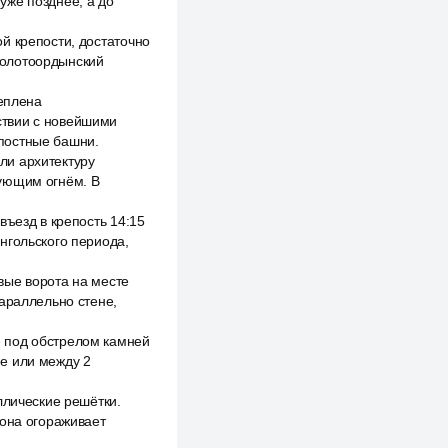
уже позднее, а до
й крепости, достаточно
золотоордынский
реплена
ствии с новейшими
постные башни.
ли архитектуру
рующим огнём. В
въезд в крепость 14:15
нгольского периода,
вые ворота на месте
параллельно стене,
 под обстрелом камней
е или между 2
ллические решётки.
 она огораживает