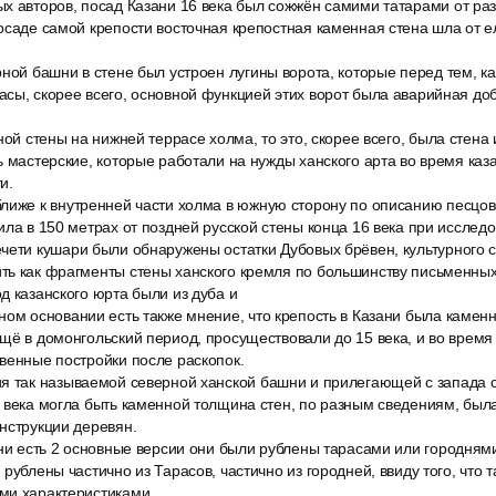
х авторов, посад Казани 16 века был сожжён самими татарами от ра
осаде самой крепости восточная крепостная каменная стена шла от е
ной башни в стене был устроен лугины ворота, которые перед тем, к
сы, скорее всего, основной функцией этих ворот была аварийная доб
ной стены на нижней террасе холма, то это, скорее всего, была стена 
ь мастерские, которые работали на нужды ханского арта во время каз
и.
лиже к внутренней части холма в южную сторону по описанию песцов
ила в 150 метрах от поздней русской стены конца 16 века при исслед
чети кушари были обнаружены остатки Дубовых брёвен, культурного сл
ть как фрагменты стены ханского кремля по большинству письменных
д казанского юрта были из дуба и
ном основании есть также мнение, что крепость в Казани была камен
щё в домонгольский период, просуществовали до 15 века, и во время 
венные постройки после раскопок.
я так называемой северной ханской башни и прилегающей с запада с
 века могла быть каменной толщина стен, по разным сведениям, была
нструкции деревян.
ни есть 2 основные версии они были рублены тарасами или городнями
 рублены частично из Тарасов, частично из городней, ввиду того, что
ми характеристиками.