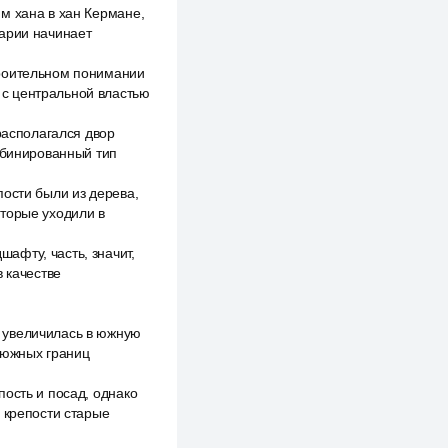
м хана в хан Кермане,
гарии начинает
троительном понимании
 с центральной властью
располагался двор
омбинированный тип
пости были из дерева,
оторые уходили в
афту, часть, значит,
в качестве
 увеличилась в южную
 южных границ
ость и посад, однако
 крепости старые