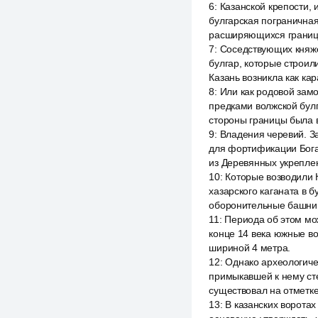
6
:
Казанской крепости, 
булгарская пограничная
расширяющихся границ 
7
:
Соседствующих княже
булгар, которые строил
Казань возникла как кар
8
:
Или как родовой замо
предками волжской булг
стороны границы была в
9
:
Владения черевий. За
для фортификации Бога
из Деревянных укрепле
10
:
Которые возводили К
хазарского каганата в 
оборонительные башни 
11
:
Периода об этом мож
конце 14 века южные во
шириной 4 метра.
12
:
Однако археологиче
примыкавшей к нему сте
существовал на отметке
13
:
В казанских воротах