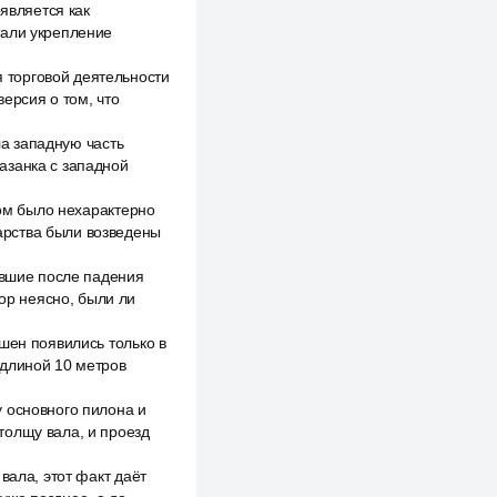
оявляется как
тали укрепление
 торговой деятельности
ерсия о том, что
ла западную часть
азанка с западной
лом было нехарактерно
арства были возведены
авшие после падения
пор неясно, были ли
шен появились только в
 длиной 10 метров
 основного пилона и
толщу вала, и проезд
вала, этот факт даёт