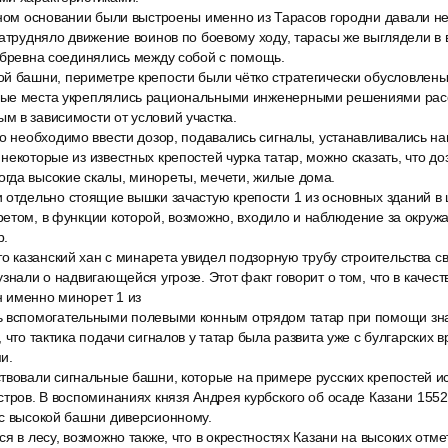
вном основании были выстроены именно из Тарасов городни давали 
затрудняло движение воинов по боевому ходу, тарасы же выглядели в
 бревна соединялись между собой с помощь.
й башни, периметре крепости были чётко стратегически обусловлены,
мые места укреплялись рациональными инженерными решениями рас
 в зависимости от условий участка.
ло необходимо ввести дозор, подавались сигналы, устанавливались н
некоторые из известных крепостей чурка татар, можно сказать, что д
гда высокие скалы, минореты, мечети, жилые дома.
 отдельно стоящие вышки зачастую крепости 1 из основных зданий в 
ретом, в функции которой, возможно, входило и наблюдение за окруж
р.
то казанский хан с минарета увидел подзорную трубу строительства св
узнали о надвигающейся угрозе. Этот факт говорит о том, что в качес
 именно минорет 1 из
 вспомогательными полевыми конным отрядом татар при помощи зна
 что тактика подачи сигналов у татар была развита уже с булгарских 
и.
твовали сигнальные башни, которые на примере русских крепостей и
стров. В воспоминаниях князя Андрея курбского об осаде Казани 1552 
 с высокой башни диверсионному.
я в лесу, возможно также, что в окрестностях Казани на высоких отм