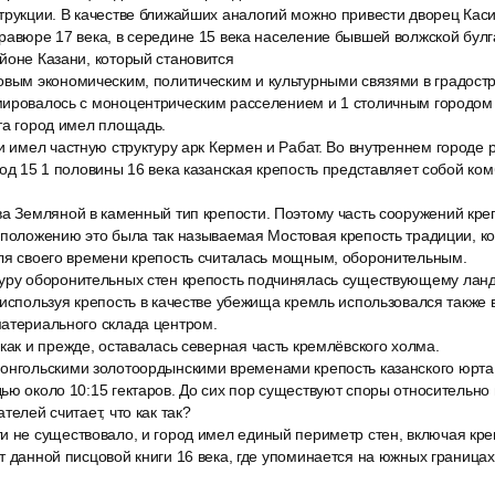
трукции. В качестве ближайших аналогий можно привести дворец Каси
равюре 17 века, в середине 15 века население бывшей волжской бул
йоне Казани, который становится
овым экономическим, политическим и культурными связями в градос
мировалось с моноцентрическим расселением и 1 столичным городом
та город имел площадь.
и имел частную структуру арк Кермен и Рабат. Во внутреннем городе 
иод 15 1 половины 16 века казанская крепость представляет собой к
ва Земляной в каменный тип крепости. Поэтому часть сооружений кре
оположению это была так называемая Мостовая крепость традиции, к
для своего времени крепость считалась мощным, оборонительным.
уру оборонительных стен крепость подчинялась существующему ландш
 используя крепость в качестве убежища кремль использовался также 
материального склада центром.
как и прежде, оставалась северная часть кремлёвского холма.
онгольскими золотоордынскими временами крепость казанского юрта
ью около 10:15 гектаров. До сих пор существуют споры относительно
телей считает, что как так?
и не существовало, и город имел единый периметр стен, включая креп
т данной писцовой книги 16 века, где упоминается на южных границах