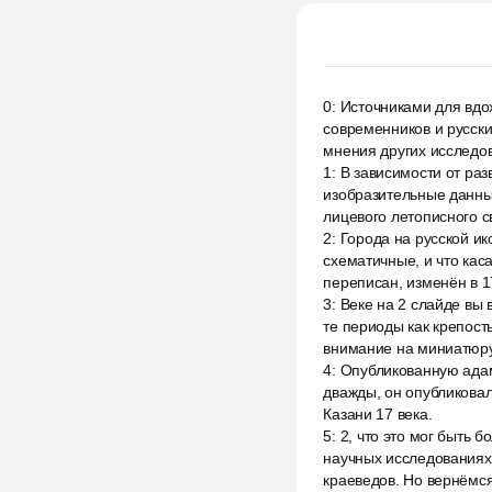
0
:
Источниками для вдо
современников и русски
мнения других исследов
1
:
В зависимости от ра
изобразительные данные
лицевого летописного 
2
:
Города на русской ик
схематичные, и что каса
переписан, изменён в 1
3
:
Веке на 2 слайде вы 
те периоды как крепост
внимание на миниатюру
4
:
Опубликованную адам
дважды, он опубликовал
Казани 17 века.
5
:
2, что это мог быть 
научных исследованиях,
краеведов. Но вернёмся