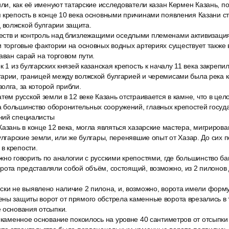
или, как её именуют татарские исследователи казан Кермен Казань, п
 крепость в конце 10 века основными причинами появления Казани с
волжской булгарии защита.
ств и контроль над близлежащими оседлыми племенами активизация
и торговые фактории на основных водных артериях существует также в
аван сарай на торговом пути.
к 1 из булгарских князей казанская крепость к началу 11 века закрепи
арии, границей между волжской булгарией и черемисами была река к
олга, за которой прибли.
тем русской земли в 12 веке Казань отстраивается в камне, что в це
 большинство оборонительных сооружений, главных крепостей госуд
ний специалисты
азань в конце 12 века, могла являться хазарские мастера, мигриров
булгарские земли, или же булгары, перенявшие опыт от Хазар. До сих 
в крепости.
но говорить по аналогии с русскими крепостями, где большинство ба
рота представляли собой объём, состоящий, возможно, из 2 пилонов
ски не выявлено наличие 2 пилона, и, возможно, ворота имели форму
ны защиты ворот от прямого обстрела каменные ворота врезались в 
 основания отсыпки.
 каменное основание покоилось на уровне 40 сантиметров от отсыпки 