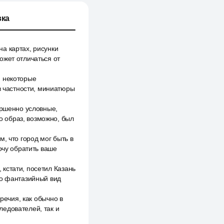
ка
а картах, рисунки
ожет отличаться от
и некоторые
 в частности, миниатюры
ершенно условные,
то образ, возможно, был
, что город мог быть в
очу обратить ваше
кстати, посетил Казань
то фантазийный вид
речия, как обычно в
ледователей, так и