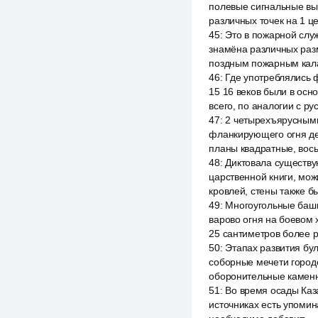
полевые сигнальные вы
различных точек на 1 ц
45
:
Это в пожарной служ
знамёна различных разм
поздным пожарным кал
46
:
Где употреблялись 
15 16 веков были в ос
всего, по аналогии с р
47
:
2 четырехъярусными
фланкирующего огня д
планы квадратные, вос
48
:
Диктовала существу
царственной книги, мож
кровлей, стены также б
49
:
Многоугольные башн
варово огня на боевом 
25 сантиметров более р
50
:
Этапах развития бу
соборные мечети городо
оборонительные каменн
51
:
Во время осады Каза
источниках есть упомин