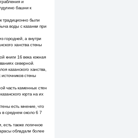
зграбления и
лдугино башни к
ак традиционно были
ыча воды с казанки при
из городней, а внутри
анского ханства стены
ой книги 16 века южная
ованиях северной.
оя казанского ханства,
 источников стены
ной часть каменных стен
казанского юрта на их
тены есть мнение, что
 в среднем около 6 7
, есть также логичное
 тарасы обладали более