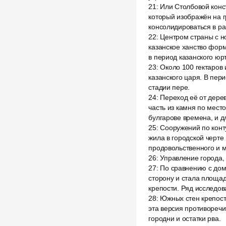
21
:
Или Столбовой конс
который изображён на г
консолидироваться в ра
22
:
Центром страны с н
казанское ханство фор
в период казанского юр
23
:
Около 100 гектаров 
казанского царя. В пер
стадии пере.
24
:
Переход её от дере
часть из камня по мест
булгарове времена, и 
25
:
Сооружений по конт
жила в городской черте
продовольственного и 
26
:
Управление города, 
27
:
По сравнению с дом
сторону и стала площад
крепости. Ряд исследова
28
:
Южных стен крепост
эта версия противоречи
городни и остатки рва.