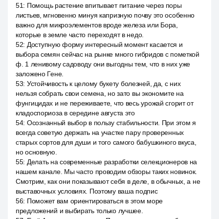
51
:
Помощь растение впитывает питание через поры
листьев, мгновенно минуя капризную почву это особенно
важно для микроэлементов вроде железа или Бора,
которые в земле часто переходят в недо.
52
:
Доступную форму интересный момент касается и
выбора семян сейчас на рынке много гибридов с пометкой
ф. 1 ленивому садоводу они выгодны тем, что в них уже
заложено Гене.
53
:
Устойчивость к целому букету болезней, да, с них
нельзя собрать свои семена, но зато вы экономите на
фунгицидах и не переживаете, что весь урожай сгорит от
кладоспориоза в середине августа это
54
:
Осознанный выбор в пользу стабильности. При этом я
всегда советую держать на участке пару проверенных
старых сортов для души и того самого бабушкиного вкуса,
но основную.
55
:
Делать на современные разработки селекционеров на
нашем канале. Мы часто проводим обзоры таких новинок.
Смотрим, как они показывают себя в деле, в обычных, а не
выставочных условиях. Поэтому ваша подпис
56
:
Поможет вам ориентироваться в этом море
предложений и выбирать только лучшее.