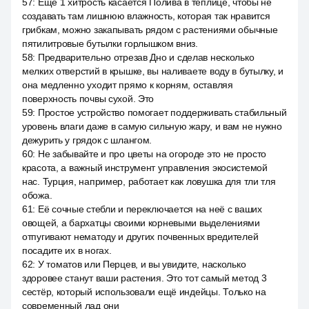
57
:
Ещё 1 хитрость касается Полива в теплице, чтобы не
создавать там лишнюю влажность, которая так нравится
грибкам, можно закапывать рядом с растениями обычные
пятилитровые бутылки горлышком вниз.
58
:
Предварительно отрезав Дно и сделав несколько
мелких отверстий в крышке, вы наливаете воду в бутылку, и
она медленно уходит прямо к корням, оставляя
поверхность почвы сухой. Это
59
:
Простое устройство помогает поддерживать стабильный
уровень влаги даже в самую сильную жару, и вам не нужно
дежурить у грядок с шлангом.
60
:
Не забывайте и про цветы на огороде это не просто
красота, а важный инструмент управления экосистемой
нас. Турция, например, работает как ловушка для тли тля
обожа.
61
:
Её сочные стебли и переключается на неё с ваших
овощей, а бархатцы своими корневыми выделениями
отпугивают нематоду и других почвенных вредителей
посадите их в ногах.
62
:
У томатов или Перцев, и вы увидите, насколько
здоровее станут ваши растения. Это тот самый метод 3
сестёр, который использовали ещё индейцы. Только на
современный лад они