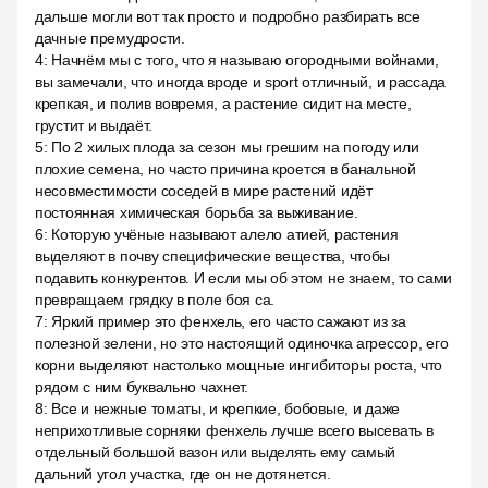
дальше могли вот так просто и подробно разбирать все
дачные премудрости.
4
:
Начнём мы с того, что я называю огородными войнами,
вы замечали, что иногда вроде и sport отличный, и рассада
крепкая, и полив вовремя, а растение сидит на месте,
грустит и выдаёт.
5
:
По 2 хилых плода за сезон мы грешим на погоду или
плохие семена, но часто причина кроется в банальной
несовместимости соседей в мире растений идёт
постоянная химическая борьба за выживание.
6
:
Которую учёные называют алело атией, растения
выделяют в почву специфические вещества, чтобы
подавить конкурентов. И если мы об этом не знаем, то сами
превращаем грядку в поле боя са.
7
:
Яркий пример это фенхель, его часто сажают из за
полезной зелени, но это настоящий одиночка агрессор, его
корни выделяют настолько мощные ингибиторы роста, что
рядом с ним буквально чахнет.
8
:
Все и нежные томаты, и крепкие, бобовые, и даже
неприхотливые сорняки фенхель лучше всего высевать в
отдельный большой вазон или выделять ему самый
дальний угол участка, где он не дотянется.