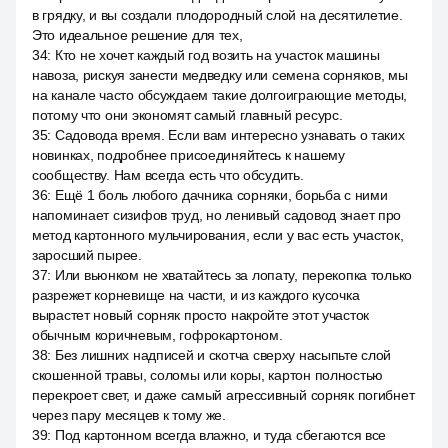
в грядку, и вы создали плодородный слой на десятилетие.
Это идеальное решение для тех,
34
:
Кто не хочет каждый год возить на участок машины
навоза, рискуя занести медведку или семена сорняков, мы
на канале часто обсуждаем такие долгоиграющие методы,
потому что они экономят самый главный ресурс.
35
:
Садовода время. Если вам интересно узнавать о таких
новинках, подробнее присоединяйтесь к нашему
сообществу. Нам всегда есть что обсудить.
36
:
Ещё 1 боль любого дачника сорняки, борьба с ними
напоминает сизифов труд, но ленивый садовод знает про
метод картонного мульчирования, если у вас есть участок,
заросший пырее.
37
:
Или вьюнком не хватайтесь за лопату, перекопка только
разрежет корневище на части, и из каждого кусочка
вырастет новый сорняк просто накройте этот участок
обычным коричневым, гофрокартоном.
38
:
Без лишних надписей и скотча сверху насыпьте слой
скошенной травы, соломы или коры, картон полностью
перекроет свет, и даже самый агрессивный сорняк погибнет
через пару месяцев к тому же.
39
:
Под картонном всегда влажно, и туда сбегаются все