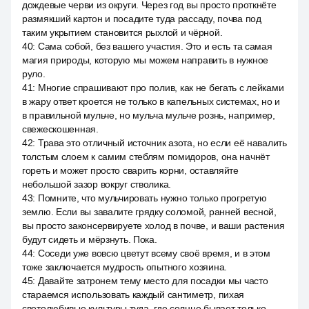
дождевые черви из округи. Через год вы просто проткнёте
размякший картон и посадите туда рассаду, почва под
таким укрытием становится рыхлой и чёрной.
40
:
Сама собой, без вашего участия. Это и есть та самая
магия природы, которую мы можем направить в нужное
руло.
41
:
Многие спрашивают про полив, как не бегать с лейками
в жару ответ кроется не только в капельных системах, но и
в правильной мульче, но мульча мульче рознь, например,
свежескошенная.
42
:
Трава это отличный источник азота, но если её навалить
толстым слоем к самим стеблям помидоров, она начнёт
гореть и может просто сварить корни, оставляйте
небольшой зазор вокруг стволика.
43
:
Помните, что мульчировать нужно только прогретую
землю. Если вы завалите грядку соломой, ранней весной,
вы просто законсервируете холод в почве, и ваши растения
будут сидеть и мёрзнуть. Пока.
44
:
Соседи уже вовсю цветут всему своё время, и в этом
тоже заключается мудрость опытного хозяина.
45
:
Давайте затронем тему место для посадки мы часто
стараемся использовать каждый сантиметр, пихая
светолюбивые культуры туда, где солнце бывает только