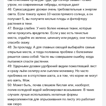
утром, но современные гибриды, которые дают
46
:
Сумасшедшие урожаи очень требовательные к энергии
света. Если томату нужно 10 часов прямого солнца, а он
получает 5, вы получите кислые плоды и фитофтору
растения в тени.
47
:
Всегда слабее. У него более нежные ткани, которые
легче прокусить вредителю. Если у вас есть тенистые
места, отдайте их зелени, шпинату или редису, они только
спасибо скажу.
48
:
За прохладу. А для главных овощей выбирайте самые
открытые места, и тогда половина проблем с болезнями
решится сама собой. Часто мы совершаем ошибку, когда
пытаемся спасти растении.
49
:
Ударными дозами удобрений видим пожелтевший лист
и сразу льём селитру или сыплем мочевину. Но часто
проблема не в отсутствии азота, а в том, что корни не могут
его взять. Мож.
50
:
Может быть, почва слишком Кислая или, наоборот,
полив холодной водой заблокировал всасывание. В таких
случаях лучше использовать хелатные формы
микроэлементов для опрыскивания по листу это работает
как скоро.