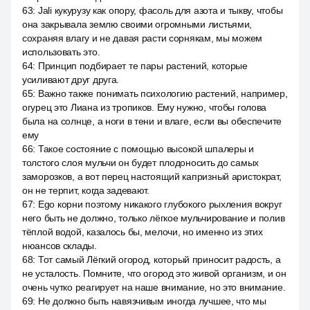
63
:
Jali кукурузу как опору, фасоль для азота и тыкву, чтобы
она закрывала землю своими огромными листьями,
сохраняя влагу и не давая расти сорнякам, мы можем
использовать это.
64
:
Принцип подбирает те пары растений, которые
усиливают друг друга.
65
:
Важно также понимать психологию растений, например,
огурец это Лиана из тропиков. Ему нужно, чтобы голова
была на солнце, а ноги в тени и влаге, если вы обеспечите
ему
66
:
Такое состояние с помощью высокой шпалеры и
толстого слоя мульчи он будет плодоносить до самых
заморозков, а вот перец настоящий капризный аристократ,
он не терпит, когда задевают.
67
:
Ego корни поэтому никакого глубокого рыхления вокруг
него быть не должно, только лёгкое мульчирование и полив
тёплой водой, казалось бы, мелочи, но именно из этих
нюансов склады.
68
:
Тот самый Лёгкий огород, который приносит радость, а
не усталость. Помните, что огород это живой организм, и он
очень чутко реагирует на наше внимание, но это внимание.
69
:
Не должно быть навязчивым иногда лучшее, что мы