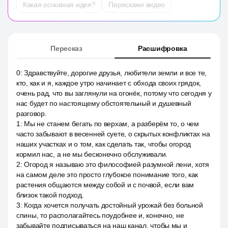
Какая основная идея?
Перескажи видео
Пересказ
Расшифровка
0
:
Здравствуйте, дорогие друзья, любители земли и все те,
кто, как и я, каждое утро начинает с обхода своих грядок,
очень рад, что вы заглянули на огонёк, потому что сегодня у
нас будет по настоящему обстоятельный и душевный
разговор.
1
:
Мы не станем бегать по верхам, а разберём то, о чем
часто забывают в весенней суете, о скрытых конфликтах на
наших участках и о том, как сделать так, чтобы огород
кормил нас, а не мы бесконечно обслуживали.
2
:
Огород я называю это философией разумной лени, хотя
на самом деле это просто глубокое понимание того, как
растения общаются между собой и с почвой, если вам
близок такой подход.
3
:
Когда хочется получать достойный урожай без больной
спины, то располагайтесь поудобнее и, конечно, не
забывайте подписываться на наш канал, чтобы мы и