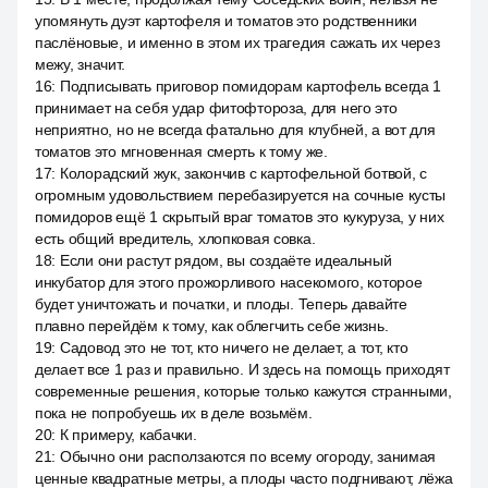
упомянуть дуэт картофеля и томатов это родственники
паслёновые, и именно в этом их трагедия сажать их через
межу, значит.
16
:
Подписывать приговор помидорам картофель всегда 1
принимает на себя удар фитофтороза, для него это
неприятно, но не всегда фатально для клубней, а вот для
томатов это мгновенная смерть к тому же.
17
:
Колорадский жук, закончив с картофельной ботвой, с
огромным удовольствием перебазируется на сочные кусты
помидоров ещё 1 скрытый враг томатов это кукуруза, у них
есть общий вредитель, хлопковая совка.
18
:
Если они растут рядом, вы создаёте идеальный
инкубатор для этого прожорливого насекомого, которое
будет уничтожать и початки, и плоды. Теперь давайте
плавно перейдём к тому, как облегчить себе жизнь.
19
:
Садовод это не тот, кто ничего не делает, а тот, кто
делает все 1 раз и правильно. И здесь на помощь приходят
современные решения, которые только кажутся странными,
пока не попробуешь их в деле возьмём.
20
:
К примеру, кабачки.
21
:
Обычно они расползаются по всему огороду, занимая
ценные квадратные метры, а плоды часто подгнивают, лёжа