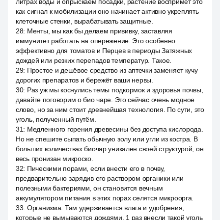
литрах воды и опрыскаем посадки, растение воспримет это
как сигнал к мобилизации оно начинает активно укреплять
клеточные стенки, вырабатывать защитные.
28
:
Менты, мы как бы делаем прививку, заставляя
иммунитет работать на опережение. Это особенно
эффективно для томатов и Перцев в периоды Затяжных
дождей или резких перепадов температур. Такое.
29
:
Простое и дешёвое средство из аптечки заменяет кучу
дорогих препаратов и бережёт ваши нервы.
30
:
Раз уж мы коснулись темы подкормок и здоровья почвы,
давайте поговорим о био чаре. Это сейчас очень модное
слово, но за ним стоит древнейшая технология. По сути, это
уголь, полученный путём.
31
:
Медленного горения древесины без доступа кислорода.
Но не спешите сыпать обычную золу или угли из костра. В
больших количествах биочар уникален своей структурой, он
весь пронизан микроско.
32
:
Пическими порами, если внести его в почву,
предварительно зарядив его раствором органики или
полезными бактериями, он становится вечным
аккумулятором питания в этих порах селятся микроорга.
33
:
Организма. Там удерживается влага и удобрения,
которые не вымываются дождями. 1 раз внесли такой уголь