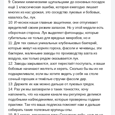
9
:
Своими химическими щупальцами до основных посадок
ещё 1 классическая ошибка, которая ежегодно лишает
многих из нас урожая, это соседство луковых и бобовых,
казалось бы, лук.
10
:
И чеснок наши главные защитники, они отпугивают
вредителей своим резким запахом. Но у этой медали есть
оборотная сторона. Лук выделяет фитонциды, которые
губительны не только для вредных микробов, но и
11
:
Для тех самых уникальных клубеньковых бактерий,
которые живут на корнях гороха, фасоли и чечевицы, эти
бактерии, маленькие заводы по производству азота из
воздуха, как только рядом оказывается лук.
12
:
Заводы закрываются, азот перестаёт поступать, и ваши
бобовые начинают желтеть и хереть. Сколько бы вы их не
подкармливали, если вы хотите видеть у себя на столе
сочный горошек и тяжёлые стручки фасоли дер.
13
:
Держите их как можно дальше от луковых грядок.
14
:
Раз уж мы заговорили о таких тонкостях, хочу
напомнить, что на нашем канале мы регулярно делимся
подобными наблюдениями, которые проверены годами
практики. Так что ваша подписка поможет нам и дальше
собирать такие полезные крупицы опы.
15
:
В 1 месте, продолжая тему Соседских войн, нельзя не