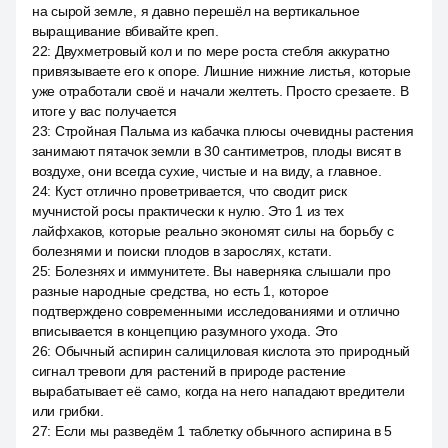
на сырой земле, я давно перешёл на вертикальное
выращивание вбивайте креп.
22
:
Двухметровый кол и по мере роста стебля аккуратно
привязываете его к опоре. Лишние нижние листья, которые
уже отработали своё и начали желтеть. Просто срезаете. В
итоге у вас получается
23
:
Стройная Пальма из кабачка плюсы очевидны растения
занимают пятачок земли в 30 сантиметров, плоды висят в
воздухе, они всегда сухие, чистые и на виду, а главное.
24
:
Куст отлично проветривается, что сводит риск
мучнистой росы практически к нулю. Это 1 из тех
лайфхаков, которые реально экономят силы на борьбу с
болезнями и поиски плодов в зарослях, кстати.
25
:
Болезнях и иммунитете. Вы наверняка слышали про
разные народные средства, но есть 1, которое
подтверждено современными исследованиями и отлично
вписывается в концепцию разумного ухода. Это
26
:
Обычный аспирин салициловая кислота это природный
сигнал тревоги для растений в природе растение
вырабатывает её само, когда на него нападают вредители
или грибки.
27
:
Если мы разведём 1 таблетку обычного аспирина в 5