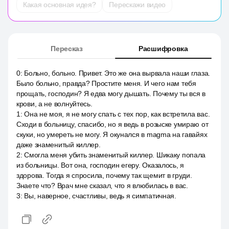
Какая основная идея?
Перескажи видео
Пересказ
Расшифровка
0
:
Больно, больно. Привет. Это же она вырвала наши глаза.
Было больно, правда? Простите меня. И чего нам тебя
прощать, господин? Я едва могу дышать. Почему ты вся в
крови, а не волнуйтесь.
1
:
Она не моя, я не могу спать с тех пор, как встретила вас.
Сходи в больницу, спасибо, но я ведь в розыске умираю от
скуки, но умереть не могу. Я окунался в magma на гавайях
даже знаменитый киллер.
2
:
Смогла меня убить знаменитый киллер. Шикаку попала
из больницы. Вот она, господин егеру. Оказалось, я
здорова. Тогда я спросила, почему так щемит в груди.
Знаете что? Врач мне сказал, что я влюбилась в вас.
3
:
Вы, наверное, счастливы, ведь я симпатичная.