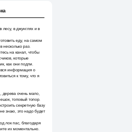
ка
лесу, в джунглях и в
отовить еду, на самом
в несколько раз.
тесь на канал, чтобы
счиков, которые
к, как они подпи.
ь вся информация о
овиться к тому, что я
, дерева очень мало,
мешок, топовый топор.
остроить секретную базу
 не знаю, это надо будет
од лок пас, благодаря
чите их моментально.