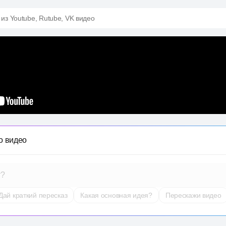
 из Youtube, Rutube, VK видео
о видео
т?
Дай краткий пересказ
Какая основная идея?
Перескажи видео