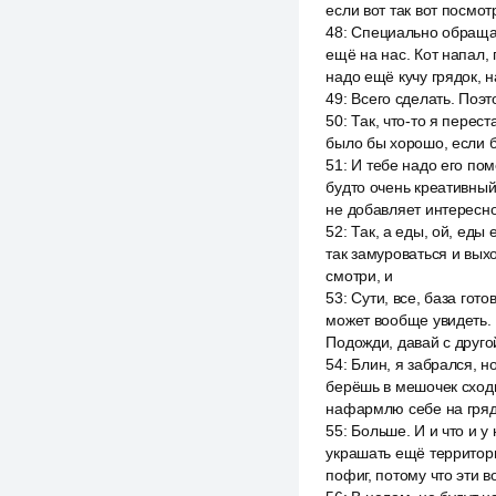
если вот так вот посмот
48
:
Специально обращать
ещё на нас. Кот напал,
надо ещё кучу грядок, 
49
:
Всего сделать. Поэто
50
:
Так, что-то я перест
было бы хорошо, если бы
51
:
И тебе надо его поме
будто очень креативный 
не добавляет интересног
52
:
Так, а еды, ой, еды 
так замуроваться и выхо
смотри, и
53
:
Сути, все, база гото
может вообще увидеть. И
Подожди, давай с друг
54
:
Блин, я забрался, но
берёшь в мешочек сходиш
нафармлю себе на гряд
55
:
Больше. И и что и у
украшать ещё территорию
пофиг, потому что эти в