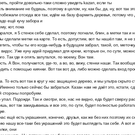
реть, пройти довольно-таки сложно увидеть kazan, если ты
 внимание не будешь, поэтому в целом, ну, как бы, да, ну, вот так эт
 побежали отсюда все так, идём на базу фармить деревья, потому что 
надо ещё кучу забора и
му, кот, пока
арался, я 5 стенок себе сделал, поэтому погнали, блин, а метки так и 
 сделали метки на карте. То есть, допустим, вот ты нашёл там, я не з
тить, чтобы ты его когда-нибудь в будущем забрал, такой, оп, меточку
видос. Уже кучу идей придумал для креки, которые он, по сути, можно
о. Так где я опять запутался, по моему, Вон там.
есть. А Вон, получается, где-то, а во, во, вижу, стенки наши. Так воо
дить с помощью киянки. Вот так вот, да, либо можно сделать вход прос
ва. То есть вот так в круг у нас защищено дерево, и мы ультра скрыто 
менно только сейчас бы забраться. Казан нам не даёт это, кстати, сдел
ой стороны попробуем.
 упал. Подожди. Так и смотри, все, нас не видно, еда будет сверху рас
ь, вот так закидываешь и все это, по сути, будет полностью работать
ке.
 нас ещё есть украшения, конечно, друзья, как же без них поэтому их 
 нашу все-таки без украшений это будет выглядеть так себе. А вот и 
олки, они