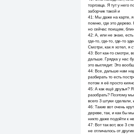
торговца. Я тут у него 
заборчик такой и
41
:
Мы даже на карте, я 
помню, где это дерево.
но сейчас поищем, блин,
42
:
А, или не знаю, ест
где-то, где-то, где-то 
Смотри, как я хотел, я 
43
:
Вот как-то смотри, в
дальше. Грядка у нас буд
это выглядит. Это вообщ
44
:
Все, дальше нам на
разбирать то есть постр
потом я её просто киян
45
:
А как ещё друзья? Я
разобрать? Поэтому мы 
всего 3 штуки сделали, 
46
:
Такие вот очень крут
дереве, так, и как бы 
никто даже подойти к н
47
:
Вот так вот, все 3 
не отличалось от других