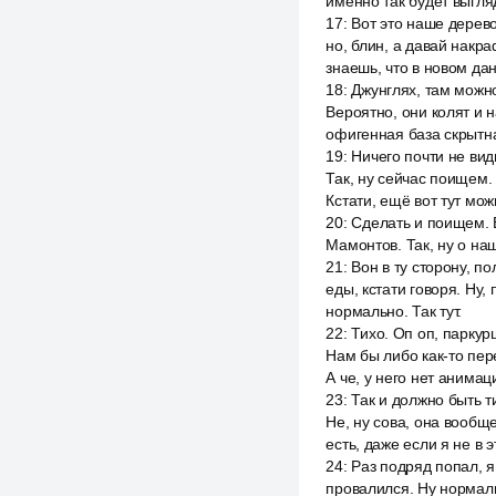
именно так будет выгля
17
:
Вот это наше дерево
но, блин, а давай накраф
знаешь, что в новом дан
18
:
Джунглях, там можно
Вероятно, они колят и н
офигенная база скрытна
19
:
Ничего почти не вид
Так, ну сейчас поищем. Т
Кстати, ещё вот тут мож
20
:
Сделать и поищем. Во
Мамонтов. Так, ну о наш
21
:
Вон в ту сторону, п
еды, кстати говоря. Ну,
нормально. Так тут.
22
:
Тихо. Оп оп, паркур
Нам бы либо как-то пер
А че, у него нет анимаци
23
:
Так и должно быть ти
Не, ну сова, она вообще
есть, даже если я не в 
24
:
Раз подряд попал, я
провалился. Ну нормаль