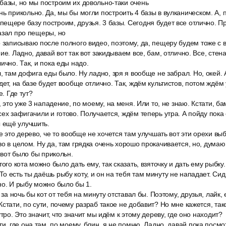
базы, но мы построим их довольно-таки очень
ь прикольно. Да, мы бы могли построить 4 базы в вулканическом. А, 
ещере базу построим, друзья. 3 базы. Сегодня будет все отлично. Пр
азал про пещеры, но
 записываю после полного видео, поэтому, да, пещеру будем тоже с в
ие. Ладно, давай вот так вот закидываем все, бам, отлично. Все, сте
ично. Так, и пока еды надо.
, там дофига еды было. Ну ладно, зря я вообще не забрал. Но, окей. А
дет, на базе будет вообще отлично. Так, ждём культистов, потом ждём 
е. Где тут?
, это уже 3 нападение, по моему, на меня. Или то, не знаю. Кстати, б
сех зафигачили и готово. Получается, ждём теперь утра. А пойду пока
 ещё улучшить.
не это дерево, че то вообще не хочется там улучшать вот эти орехи вы
во в целом. Ну да, там грядка очень хорошо прокачивается, но, думаю,
, вот было бы прикольн.
того кота можно было дать ему, так сказать, взяточку и дать ему рыбку
 есть ты даёшь рыбу коту, и он на тебя там минуту не нападает. Сидит
но. И рыбу можно было бы 1.
 за ночь бы кот от тебя на минуту отставал бы. Поэтому, друзья, лайк
Кстати, по сути, почему разраб такое не добавит? Но мне кажется, та
утро. Это значит, что значит мы идём к этому дереву, где оно находит?
ти, где она там, по моему, блин, я не помню. Ладно, давай пока посмот