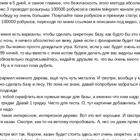
жек в 5 дней, и самое главное, что безопасность этого метода абсол
кс 3 проводит розыгрыш 100000 робуксов в своём telegram канале уч
обеду ну очень большие. Покупайте паки робуксов и премиум статус н
 100000 робуксов, переходя по моим ссылкам в описании под видео, 
меня есть варианты, чтобы сделать секретную базу, как будто бы это
с ночь, я ничего абсолютно не вижу, даже если с фонариком будет так
дто бы можно просто дождаться утра. Кстати, если у нас будет очень 
 99 ночей, то мы вместе с этим котом будем делать для вас видосы ка
обязательно подписывайтесь, кидайте друзьям то, что вы очень много 
Ну а я погнал пока рубить.
фармил немного дерева, ещё чуть чуть металла. И смотри, вообще у 
о сделать базу в лесу. Но пока не знаю, давай попробуем забраться н
, подожди.
 тобой скрафтить все нужные вещи для базы, а именно что нам надо. 
 грядки. Давай 1 грядку. Чисто для теста. О, тут картинки добавились. 
м надо
, такое интересное, интересное дерево. Вот это вот хорошее. И смотри
и казан. Смотри, как-то на веточку попробовать. А, нет, он даже прям с
мотри вот так. Короче, казан будет стоять здесь вот очень секретно, а г