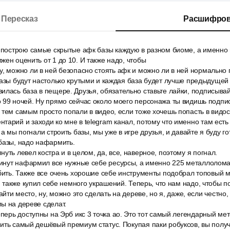
Пересказ
Расшифров
 построю самые скрытые афк базы каждую в разном биоме, а именно в 
жен оценить от 1 до 10. И также надо, чтобы
, можно ли в ней безопасно стоять афк и можно ли в ней нормально г
базы будут настолько крутыми и каждая база будет лучше предыдущей 
лась база в пещере. Друзья, обязательно ставьте лайки, подписывай
 99 ночей. Ну прямо сейчас около моего персонажа ты видишь подпи
 тем самым просто попали в видео, если тоже хочешь попасть в видоси
тарий и заходи ко мне в telegram канал, потому что именно там ест
 а мы погнали строить базы, мы уже в игре друзья, и давайте я буду гот
базы, надо нафармить.
уть левел костра и в целом, да, все, наверное, поэтому я погнал.
 минут нафармил все нужные себе ресурсы, а именно 225 металлолома
убить. Также все очень хорошие себе инструменты подобрал топовый 
 и также купил себе немного украшений. Теперь, что нам надо, чтобы п
найти место, ну, можно это сделать на дереве, но я, даже, если честно,
ы на дереве сделат.
еперь доступны на Эрб икс 3 точка ао. Это тот самый легендарный мет
ить самый дешёвый премиум статус. Покупая паки робуксов, вы полу