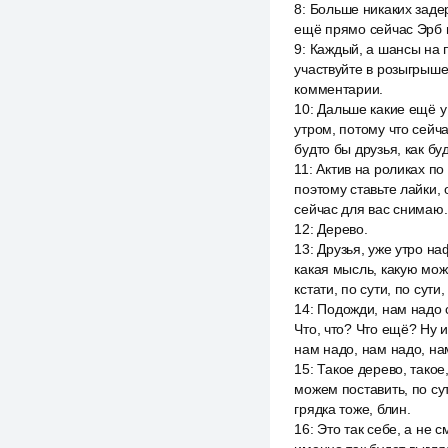
8
:
Больше никаких задер
ещё прямо сейчас Эрб и
9
:
Каждый, а шансы на п
участвуйте в розыгрыше
комментарии.
10
:
Дальше какие ещё у 
утром, потому что сейча
будто бы друзья, как бу
11
:
Актив на роликах по
поэтому ставьте лайки, 
сейчас для вас снимаю. 
12
:
Дерево.
13
:
Друзья, уже утро на
какая мысль, какую можн
кстати, по сути, по сути
14
:
Подожди, нам надо с
Что, что? Что ещё? Ну и
нам надо, нам надо, на
15
:
Такое дерево, такое
можем поставить, по сут
грядка тоже, блин.
16
:
Это так себе, а не с