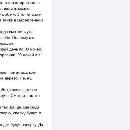
ютно гарантирована, а
аствовать может.
а рб икс 3 точка айо и
а также в закреплённом
 надо смотреть уже
 себе. Поэтому как
хорошая
ждый день по 99 ночей,
просили. 99 ночей и я
меня появилась кое-
а дерево. Не, ну,
Это, конечно, казан.
Круто. Смотри, так что
 так. Да, да, мы сюда
верху, сверху будет. А
рядки будут наверху. Да,