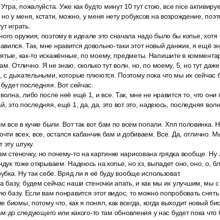
 Утра, пожалуйста. Уже как будто минут 10 тут стою, все nice активиру
 но у меня, кстати, можно, у меня нету робуксов на возрождение, поэ
ут играть.
ого оружия, поэтому в идеале это сначала надо было бы копье, хотя п
вился. Так, мне нравится довольно-таки этот новый данжик, я ещё зн
ятые, как-то искажённые, по моему, предметы. Напишите в комментари
. Отлично. Я не знаю, сколько тут волн, но, по моему, 5, но тут даже
и, с дыхательными, которые плюются. Поэтому пока что мы их сейчас б
 будет последняя. Вот сейчас.
волна, либо после неё ещё 1, и все. Так, мне не нравится то, что они
й, это последняя, ещё 1, да, да, это вот это, надеюсь, последняя волн
ям все в кучке были. Вот так вот бам по всем попали. Хпп половинка.
очти всех, все, остался кабанчик бам и добиваем. Все. Да, отлично. 
 эту штуку.
м стеночку, но почему-то на картинке нарисована грядка вообще. Ну 
ндук тоже открываем. Надеюсь на копье, но хз, выпадет оно, оно, о, бл
рубка. Ну так себе. Вряд ли я её буду вообще использоват.
а базу, будем сейчас наши стеночки апать, и как мы их улучшим, мы 
ю базу. Если вам понравится этот видос, то можно попробовать снять 
ие биомы, потому что, как я понял, как всегда, когда выходит новый био
 там до следующего или какого-то там обновления у нас будет пока что б