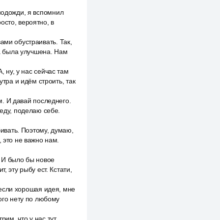
подожди, я вспомнил
осто, вероятно, в
ами обустраивать. Так,
на была улучшена. Нам
, ну, у нас сейчас там
утра и идём строить, так
ам. И давай последнего.
 еду, поделаю себе.
бивать. Поэтому, думаю,
 это не важно нам.
. И было бы новое
, эту рыбу ест. Кстати,
, если хорошая идея, мне
кого нету по любому
рим, что у нас тут