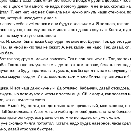
деть наша 1 база. Запомним это место и пойдём рубить дерево, чтобы
, но в целом там много не надо, поэтому давай, я не знаю, сколько н
тил. Т, нет, нет, нет, нет. Сначала нам нужно апнуть наши стеночки, по
же, который находится у нас в
 апнуть себе level стенок и они будут с колючками. Я не знаю, как эти
аносят урон, поэтому погнали искать этот данж в джунгли. Кстати, в д
я, потому что тут очень много
но. И, может быть, даже базу будет незаметно. Друзья. Так где этот д
ак, за мной никто там не бежит. А, нет, кабан, не надо. Так, давай, оп
но базу.
т так вот, друзья, можем поискать. Так и погнали искать. Так, где так
ёл. Так это где получается мы где-то вот там, короче, бежать нам над
олучается, и буду параллельно думать, как бы сделать нам следующую
 пока сырую поедим. У нас довольно-таки много Хилла, ну, аптечка и 4
щика. И вот наш данж нужный. Да отлично. Кабанчик, давай отсюдова. О
еждать, но потому что с котом плюсом ещё. Ой, смотри, как полетел н
и, как он пугается света.
хо. Е моё. Ну, кстати, кот довольно-таки прикольный, мне кажется, он
 full бесполезная. А вот кот это имба прям ещё довольно-таки большой
этом красном кругу, все равно он по мне попадает, он уже сколько
 уже сколько Хилла потратил. Кстати, надо будет, наверное, часы сдела
но, давай утро уже быстрее.