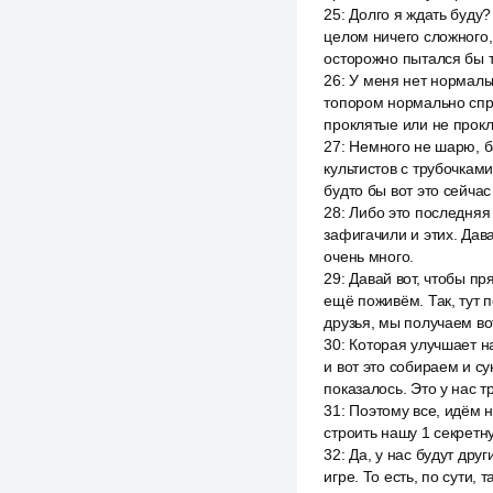
25
:
Долго я ждать буду?
целом ничего сложного,
осторожно пытался бы т
26
:
У меня нет нормальн
топором нормально спра
проклятые или не прокл
27
:
Немного не шарю, бам
культистов с трубочкам
будто бы вот это сейчас
28
:
Либо это последняя 
зафигачили и этих. Дава
очень много.
29
:
Давай вот, чтобы пр
ещё поживём. Так, тут п
друзья, мы получаем вот
30
:
Которая улучшает на
и вот это собираем и су
показалось. Это у нас т
31
:
Поэтому все, идём н
строить нашу 1 секретну
32
:
Да, у нас будут друг
игре. То есть, по сути,