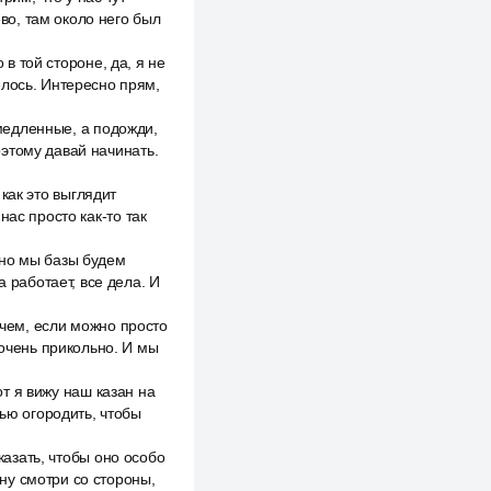
ево, там около него был
 в той стороне, да, я не
елось. Интересно прям,
 медленные, а подожди,
Поэтому давай начинать.
 как это выглядит
 нас просто как-то так
 но мы базы будем
а работает, все дела. И
ачем, если можно просто
 очень прикольно. И мы
от я вижу наш казан на
тью огородить, чтобы
казать, чтобы оно особо
 ну смотри со стороны,