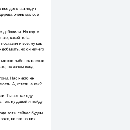
о все дело выглядит
дерева очень мало, а
не добавили. На карте
наю, какой-то la
 поставил и все, ну как
 добавить, но он ничего
бще можно либо полностью
то, но зачем вход,
стоим. Нас никто не
ать. А, кстати, а как?
ти. Ты вот так еду
. Так, ну давай я пойду
сюда вот и сейчас будем
волк, но это на них