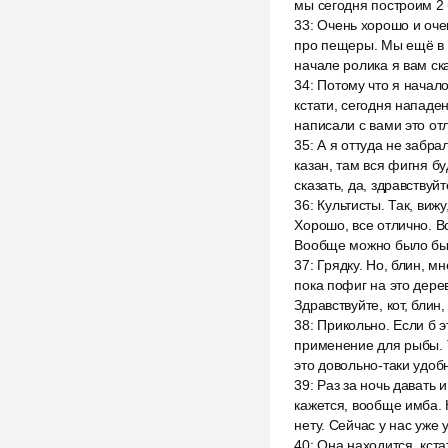
мы сегодня построим 2 
33
:
Очень хорошо и очен
про пещеры. Мы ещё в п
начале ролика я вам ск
34
:
Потому что я начало
кстати, сегодня нападен
написали с вами это отл
35
:
А я оттуда не забрал
казан, там вся фигня бу
сказать, да, здравствуйт
36
:
Культисты. Так, вижу
Хорошо, все отлично. В
Вообще можно было бы
37
:
Грядку. Но, блин, м
пока пофиг на это дере
Здравствуйте, кот, блин
38
:
Прикольно. Если б э
применение для рыбы. То
это довольно-таки удоб
39
:
Раз за ночь давать и
кажется, вообще имба. 
нету. Сейчас у нас уже 
40
:
Она находится, кста