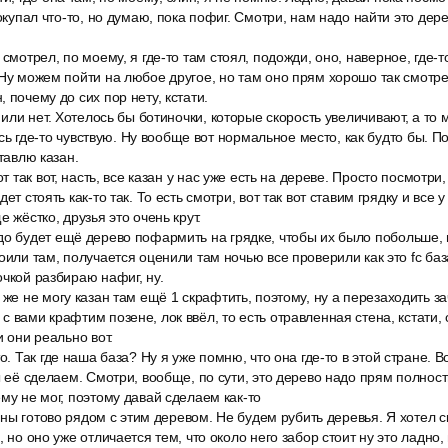
покупал что-то, но думаю, пока пофиг. Смотри, нам надо найти это дер
смотрел, по моему, я где-то там стоял, подожди, оно, наверное, где-то
 Ну можем пойти на любое другое, но там оно прям хорошо так смотр
 почему до сих пор нету, кстати.
ь или нет. Хотелось бы ботиночки, которые скорость увеличивают, а то
здесь где-то чувствую. Ну вообще вот нормальное место, как будто бы. 
ставлю казан.
от так вот, насть, все казан у нас уже есть на дереве. Просто посмотри,
ет стоять как-то так. То есть смотри, вот так вот ставим грядку и все у
е жёстко, друзья это очень крут.
до будет ещё дерево пофармить на грядке, чтобы их было побольше,
оили там, получается оценили там ночью все проверили как это fc баз
очкой разбираю нафиг, ну.
 же не могу казан там ещё 1 скрафтить, поэтому, ну а перезаходить з
с вами крафтим позене, лок ввёл, то есть отравленная стена, кстати,
и они реально вот.
о. Так где наша база? Ну я уже помню, что она где-то в этой стране. В
мы её сделаем. Смотри, вообще, по сути, это дерево надо прям полнос
ему не мог, поэтому давай сделаем как-то
стены готово рядом с этим деревом. Не будем рубить деревья. Я хотел с
, но оно уже отличается тем, что около него забор стоит ну это ладно,