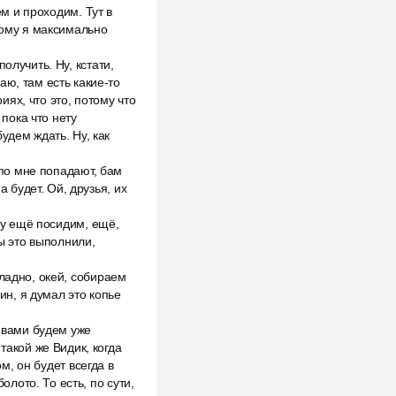
ем и проходим. Тут в
тому я максимально
олучить. Ну, кстати,
аю, там есть какие-то
ях, что это, потому что
 пока что нету
удем ждать. Ну, как
 по мне попадают, бам
а будет. Ой, друзья, их
 Ну ещё посидим, ещё,
Мы это выполнили,
ладно, окей, собираем
ин, я думал это копье
с вами будем уже
такой же Видик, когда
м, он будет всегда в
олото. То есть, по сути,