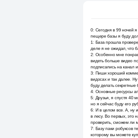
0
:
Сегодня в 99 ночей я
пещере базы я буду дол
1
:
База прошла проверку
деле я не ожидал, что 
2
:
Особенно мне понрави
видеть больше видео по
подписались на канал и
3
:
Пиши хороший коммен
видосах и так далее. Ну
буду делать секретные 
4
:
Основные ресурсы апн
5
:
Друзья, я спустя 40
но я сейчас буду его р
6
:
И в целом все. А, ну
в лесу. Во первых, это 
проверить, сможем ли м
7
:
Базу паки робуксов т
которому вы можете куп