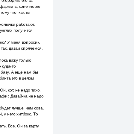
 огородить его за
афармить, конечно же,
тому что, как ты
 колючки работают.
жунглях получится
анж? У меня вопросик.
, так, давай спрячемся.
 пока вижу только
о куда-то
 базу. А ещё нам бы
 бинта это в целом
й, кот, не надо тихо.
афиг. Давай-ка не надо.
 будет лучше, чем сова.
, у него хитбокс. То
ть. Все. Он за карту