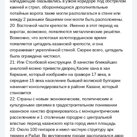
нападающие оказывались в узком коридоре под обстрелом
камней и стрел, обороняющихся дополнительные
потайные ворота также могли располагаться в стене или
между 2 разными башнями они могли быть расположены.
20
:
Восточной части крепости. Именно в этот период на
воротах, возможно, появляются металлические решётки.
Возможно, что золотская золотоордынское время
появляется цитадель казанской крепости, и она
огораживает укреплённой стеной. Скорее всего, цитадель
была ограждена чистокол.
21
:
Или Столбовой конструкции. В качестве ближайших
аналогий можно привести дворец Касим хана в хан
Кермане, который изображён на гравюре 17 века, в
середине 15 века население бывшей волжской булгарии
начинает консолидироваться в районе Казани, который
становится
22
:
Страны с новым экономическим, политическим и
культурными связями в градостроительном понимании
казанское ханство формировалось с моноцентрическим
расселением и 1 столичным городом с центральной
властью период казанского юрта город имел площадь
23
:
Около 100 гектаров и имел частную структуру арк
термен и Рабат. Во внутреннем городе располагался двор