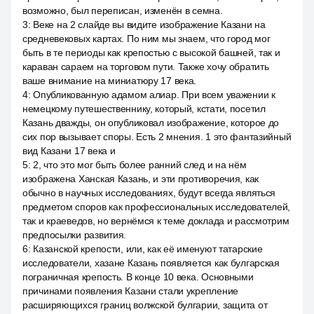
возможно, был переписан, изменён в семна.
3
:
Веке на 2 слайде вы видите изображение Казани на
средневековых картах. По ним мы знаем, что город мог
быть в те периоды как крепостью с высокой башней, так и
караван сараем на торговом пути. Также хочу обратить
ваше внимание на миниатюру 17 века.
4
:
Опубликованную адамом алиар. При всем уважении к
немецкому путешественнику, который, кстати, посетил
Казань дважды, он опубликовал изображение, которое до
сих пор вызывает споры. Есть 2 мнения. 1 это фантазийный
вид Казани 17 века и
5
:
2, что это мог быть более ранний след и на нём
изображена Ханская Казань, и эти противоречия, как
обычно в научных исследованиях, будут всегда являться
предметом споров как профессиональных исследователей,
так и краеведов, но вернёмся к теме доклада и рассмотрим
предпосылки развития.
6
:
Казанской крепости, или, как её именуют татарские
исследователи, хазане Казань появляется как булгарская
пограничная крепость. В конце 10 века. Основными
причинами появления Казани стали укрепление
расширяющихся границ волжской булгарии, защита от