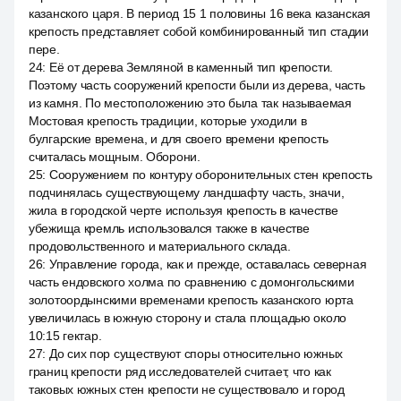
казанского царя. В период 15 1 половины 16 века казанская
крепость представляет собой комбинированный тип стадии
пере.
24
:
Её от дерева Земляной в каменный тип крепости.
Поэтому часть сооружений крепости были из дерева, часть
из камня. По местоположению это была так называемая
Мостовая крепость традиции, которые уходили в
булгарские времена, и для своего времени крепость
считалась мощным. Оборони.
25
:
Сооружением по контуру оборонительных стен крепость
подчинялась существующему ландшафту часть, значи,
жила в городской черте используя крепость в качестве
убежища кремль использовался также в качестве
продовольственного и материального склада.
26
:
Управление города, как и прежде, оставалась северная
часть ендовского холма по сравнению с домонгольскими
золотоордынскими временами крепость казанского юрта
увеличилась в южную сторону и стала площадью около
10:15 гектар.
27
:
До сих пор существуют споры относительно южных
границ крепости ряд исследователей считает, что как
таковых южных стен крепости не существовало и город