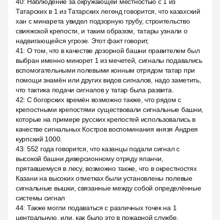
40
:
Наблюдение за окружающей местностью с 1 из
Татарских в 1 из Татарских легенд говорится, что казахский
хан с минарета увидел подзорную трубу, строительство
свияжской крепости, и таким образом, татары узнали о
надвигающейся угрозе. Этот факт говорит,
41
:
О том, что в качестве дозорной башни правителем был
выбран именно минорет 1 из мечетей, сигналы подавались
вспомогательными полевыми конным отрядом татар при
помощи знамён или других видов сигналов, надо заметить,
что тактика подачи сигналов у татар была развита.
42
:
С богорских времён возможно также, что рядом с
крепостными крепостями существовали сигнальные башни,
которые на примере русских крепостей использовались в
качестве сигнальных Костров воспоминания князя Андрея
курпский 1000.
43
:
552 года говорится, что казанцы подали сигнал с
высокой башни диверсионному отряду япанчи,
прятавшемуся в лесу, возможно также, что в окрестностях
Казани на высоких отметках были установлены полевые
сигнальные вышки, связанные между собой определённые
системы сигнал
44
:
Также могли подаваться с различных точек на 1
центральную, или, как было это в пожарной службе,