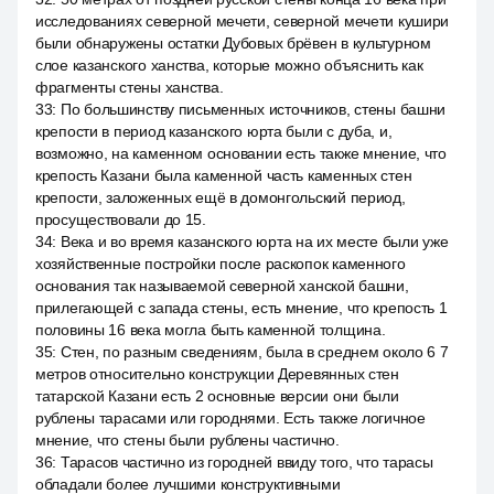
исследованиях северной мечети, северной мечети кушири
были обнаружены остатки Дубовых брёвен в культурном
слое казанского ханства, которые можно объяснить как
фрагменты стены ханства.
33
:
По большинству письменных источников, стены башни
крепости в период казанского юрта были с дуба, и,
возможно, на каменном основании есть также мнение, что
крепость Казани была каменной часть каменных стен
крепости, заложенных ещё в домонгольский период,
просуществовали до 15.
34
:
Века и во время казанского юрта на их месте были уже
хозяйственные постройки после раскопок каменного
основания так называемой северной ханской башни,
прилегающей с запада стены, есть мнение, что крепость 1
половины 16 века могла быть каменной толщина.
35
:
Стен, по разным сведениям, была в среднем около 6 7
метров относительно конструкции Деревянных стен
татарской Казани есть 2 основные версии они были
рублены тарасами или городнями. Есть также логичное
мнение, что стены были рублены частично.
36
:
Тарасов частично из городней ввиду того, что тарасы
обладали более лучшими конструктивными