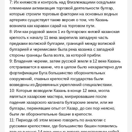
7
:
Их княжеств и контроль над близлежащими оседлыми
племенами активизация торговой деятельности булгар,
которые строили торговые фактории на основных водных
артериях существует также версия о том, что Казань
возникла как караван сарай на торговом пути.
8
:
Или как родовой замок 1 из булгарских князей казанская
крепость к началу 11 века закрепила западную часть
предками волжской булгарии, границей между волжской
булгарией и черемисами была река казанка с западной
стороны границы была волга, за которой прибли.
9
:
Владения череми, затем русской земли в 12 веке Казань
отстраивается в камне, что в целом было нехарактерно для
фортификации Буга большинство оборонительных
сооружений, главных крепостей государства были
возведены из Деревянных укреплений специалистами.
10
:
Которые возводили Казань в конце 12 века, могла
являться хазарские мастера, мигрировавшие после
падения хазарского каганата булгарские земли, или же
булгары, перенявшие опыт от Хазар, до сих пор неясно,
были ли оборонительные башни в крепости.
11
:
Периода об этом можно говорить по аналогии с
русскими крепостями, где большинство башен появились
только в конце 14 века южные ворота представляли собой