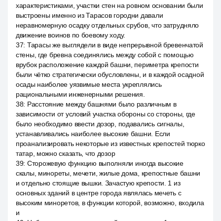
характеристиками, участки стен на ровном основании были
выстроены именно из Тарасов городни давали
неравномерную осадку отдельных срубов, что затрудняло
движение воинов по боевому ходу.
37
:
Тарасы же выглядели в виде непрерывной бревенчатой
стены, где бревна соединялись между собой с помощью
врубок расположение каждой башни, периметра крепости
были чётко стратегически обусловлены, и в каждой осадной
осады наиболее уязвимые места укреплялись
рациональными инженерными решения.
38
:
Расстояние между башнями было различным в
зависимости от условий участка обороны со стороны, где
было необходимо ввести дозор, подавались сигналы,
устанавливались наиболее высокие башни. Если
проанализировать некоторые из известных крепостей тюрко
татар, можно сказать, что дозор
39
:
Сторожевую функцию выполняли иногда высокие
скалы, минореты, мечети, жилые дома, крепостные башни
и отдельно стоящие вышки. Зачастую крепости. 1 из
основных зданий в центре города являлась мечеть с
высоким миноретов, в функции которой, возможно, входила
и