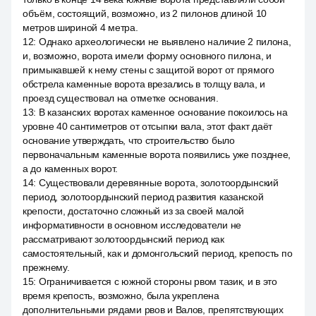
объём, состоящий, возможно, из 2 пилонов длиной 10
метров шириной 4 метра.
12
:
Однако археологически не выявлено наличие 2 пилона,
и, возможно, ворота имели форму основного пилона, и
примыкавшей к нему стены с защитой ворот от прямого
обстрела каменные ворота врезались в толщу вала, и
проезд существовал на отметке основания.
13
:
В казанских воротах каменное основание покоилось на
уровне 40 сантиметров от отсыпки вала, этот факт даёт
основание утверждать, что строительство было
первоначальным каменные ворота появились уже позднее,
а до каменных ворот.
14
:
Существовали деревянные ворота, золотоордынский
период, золотоордынский период развития казанской
крепости, достаточно сложный из за своей малой
информативности в основном исследователи не
рассматривают золотоордынский период как
самостоятельный, как и домонгольский период, крепость по
прежнему.
15
:
Ограничивается с южной стороны рвом тазик, и в это
время крепость, возможно, была укреплена
дополнительными рядами рвов и Валов, препятствующих