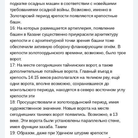
подкатке осадных машин в соответствии с новейшими
требованиями осадной войны. Возможно, именно в
Золотарский период крепости появляются крепостные
башн.
16
:
На которых размещается артиллерия, появление
башен в Казани существенно приукрасили архитектуру
крепости и с архитектурной точки зрения башни тоже
обеспечили активную оборону фланкирующим огнём. В
крепости золотоордынского времени, возможно, было трое
ворот.
17
:
На месте сегодняшних тайнинских ворот, а также
дополнительные потайные ворота. Главный въезд в
крепость 14:15 веков располагался на теликом рву, ещё
одни ворота, вполне возможно, сохранившиеся до
монгольского периода, находятся в северо восточном углу
крепости эти
18
:
Просуществовали и золотоордынский период, имея
художественное значение. Новые ворота на месте
сегодняшних таниких ворот появились. Возможно, в 13
веке. Эти ворота были установлены параллельно стене,
имея функции захаба. Таким
19
:
Образом, даже при Удачном штурме крепости