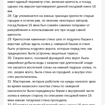
имел единый периметр стен, включая крепость и посад,
однако эта версия противоречит данной писцовой книге 16
век.
28
:
Где упоминается на южных границах крепости старые
городни и остатки рва, по мнению некоторых авторов,
посад Казани 16 века был сожжён самими татарами от
разграбления и использования его при осаде самой
крепости.
29
:
Крепостная каменная стена шла от елдугино башни к
воротам субхас вдоль холма у северной башни в стене
было устроены елдугино ворота, которые перед тем, как
традиционно были устроены защитные тарасы.
30
:
Скорее всего, основной функцией этих ворот была
аварийная добыча воды с казанки при длительной осаде
что касается восточной стены на нижней террасе холма, то
это, скорее всего, была стена из городней, а внутри этих
стен располагались.
31
:
Мастерские, которые работали на нужды ханского арка
во время казанского ханства стены по северной
оконечности были передвинуты ближе к внутренней части
холма в южную сторону по описанию песцовой книги 16
века южная татарская стена проходила.
32
:
50 метрах от поздней русской стены конца 16 века при