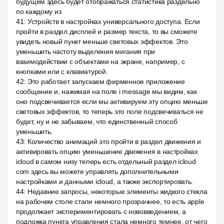
будущем здесь будет отображаться статистика раздельно
по каждому из
41
:
Устройств в настройках универсального доступа. Если
пройти в раздел дисплей и размер текста, то вы сможете
увидеть новый пункт меньше световых эффектов. Это
уменьшить частоту выделения мигания при
взаимодействии с объектами на экране, например, с
кнопками или с клавиатурой.
42
:
Это работает запускаем фирменное приложение
сообщение и, нажимая на поле i message мы видим, как
оно подсвечивается если мы активируем эту опцию меньше
световых эффектов, то теперь это поле подсвечиваться не
будет, ну и не забываем, что единственный способ
уменьшить.
43
:
Количество анимаций это пройти в раздел движения и
активировать опцию уменьшение движения в настройках
icloud в самом низу теперь есть отдельный раздел icloud
com здесь вы можете управлять дополнительными
настройками и данными icloud, а также экспортировать.
44
:
Недавние запросы, некоторые элементы жидкого стекла
на рабочем столе стали немного прозрачнее, то есть apple
продолжает экспериментировать с нововведением, а
подложка пункта управления стала немного темнее, от чего