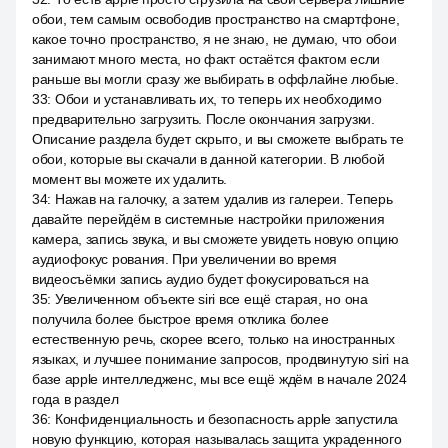
обои, тем самым освободив пространство на смартфоне,
какое точно пространство, я не знаю, не думаю, что обои
занимают много места, но факт остаётся фактом если
раньше вы могли сразу же выбирать в оффлайне любые.
33
:
Обои и устанавливать их, то теперь их необходимо
предварительно загрузить. После окончания загрузки.
Описание раздела будет скрыто, и вы сможете выбрать те
обои, которые вы скачали в данной категории. В любой
момент вы можете их удалить.
34
:
Нажав на галочку, а затем удалив из галереи. Теперь
давайте перейдём в системные настройки приложения
камера, запись звука, и вы сможете увидеть новую опцию
аудиофокус рования. При увеличении во время
видеосъёмки запись аудио будет фокусироваться на
35
:
Увеличенном объекте siri все ещё старая, но она
получила более быстрое время отклика более
естественную речь, скорее всего, только на иностранных
языках, и лучшее понимание запросов, продвинутую siri на
базе apple интелледженс, мы все ещё ждём в начале 2024
года в раздел
36
:
Конфиденциальность и безопасность apple запустила
новую функцию, которая называлась защита украденного