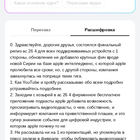
Какая основная идея?
Перескажи видео
Пересказ
Расшифровка
0
:
Здравствуйте, дорогие друзья, состоялся финальный
релиз ас 26 4 для всех поддерживаемых устройств с 1
стороны, обновление не добавило крупных фич вроде
новой Сирии на базе apple интелледженс, с которой apple
пролюбила все сроки, но, с другой стороны, компания
замахнулась на поприще таких гига.
1
:
Как YouTube и spotify рассказываю обо всем подробно
устраивайтесь поудобнее.
2
:
Заходим с козырей в ас 26 4 фирменное бесплатное
приложение подкасты apple добавила возможность
просматривать видеоподкасты, о чем, собственно, и
информирует компания на приветственной плашке, и это
супер значимое событие для цифровой индустрии, о
котором apple почему-то не
3
:
Не рассказала ни на 1 из презентаций, но упомянула в
пресс релизе в феврале, чтобы публиковать видеоподкаст