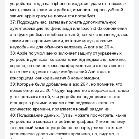
устройства, когда ваш iphone находится вдали от знакомых
мест, таких как дом или работа, изменить пароль учётной
записи apple сразу не получится потребует.
37
:
Подождать час, затем выполнить дополнительную
аутентификацию по фейс айди или touch id do обновления
эта функция была необязательной, так как сопровождалась
такими вот ограничениями, которые могут оказаться
неудобными для обычного человека. А вот в ас 26 4.
38
:
Apple по умолчанию включает защиту от украденных
устройств для всех пользователей гед моджи это, конечно,
хорошо, но они не кроссплатформенные и отправляются
на тот же андроид в виде изображений Ани кода, а
консорциум юникод выкатил 8 новых эмоджи.
39
:
Которые были добавлены в аэс 26 4, но помните, что
новые emoji из ас 26 4 будут корректно отображаться только
у тех пользователей, чьи устройства поддерживают этот
стандарт в режиме модема если подождать какое-то
количество времени, появляется новый раздел из
40
:
Пользование данных. Тут вы можете посмотреть, какие
устройства и сколько потребляли трафика. У меня почему-
то в данный момент устройство не определило, хотя там
установлена довольно свежая прошивка, но, видимо, в