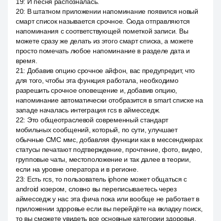
19
:
И песня распозналась.
20
:
В штатном приложении напоминание появился новый
смарт список называется срочное. Сюда отправляются
напоминания с соответствующей пометкой записи. Вы
можете сразу же делать из этого смарт списка, а можете
просто помечать любое напоминание в разделе дата и
время.
21
:
Добавив опцию срочное айфон, вас предупредит, что
для того, чтобы эта функция работала, необходимо
разрешить срочное оповещение и, добавив опцию,
напоминание автоматически отобразится в smart списке на
западе началась интеграция rcs в аймесседж.
22
:
Это общеотраслевой современный стандарт
мобильных сообщений, который, по сути, улучшает
обычные СМС ммс, добавляя функции как в мессенджерах
статусы печатают подтверждение, прочтение, фото, видео,
групповые чаты, местоположение и так далее в теории,
если на уровне оператора и в регионе.
23
:
Есть rcs, то пользователь iphone может общаться с
android юзером, словно вы переписываетесь через
аймесседж у нас эта фича пока или вообще не работает в
приложении здоровье если вы перейдёте на вкладку поиск,
то вы сможете увидеть все основные категории здоровья.