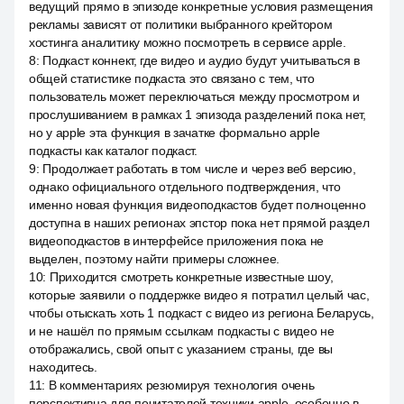
ведущий прямо в эпизоде конкретные условия размещения
рекламы зависят от политики выбранного крейтором
хостинга аналитику можно посмотреть в сервисе apple.
8
:
Подкаст коннект, где видео и аудио будут учитываться в
общей статистике подкаста это связано с тем, что
пользователь может переключаться между просмотром и
прослушиванием в рамках 1 эпизода разделений пока нет,
но у apple эта функция в зачатке формально apple
подкасты как каталог подкаст.
9
:
Продолжает работать в том числе и через веб версию,
однако официального отдельного подтверждения, что
именно новая функция видеоподкастов будет полноценно
доступна в наших регионах эпстор пока нет прямой раздел
видеоподкастов в интерфейсе приложения пока не
выделен, поэтому найти примеры сложнее.
10
:
Приходится смотреть конкретные известные шоу,
которые заявили о поддержке видео я потратил целый час,
чтобы отыскать хоть 1 подкаст с видео из региона Беларусь,
и не нашёл по прямым ссылкам подкасты с видео не
отображались, свой опыт с указанием страны, где вы
находитесь.
11
:
В комментариях резюмируя технология очень
перспективна для почитателей техники apple, особенно в