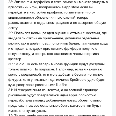
28
:
Элемент интерфейса и тоже самое вы можете увидеть в
приложении игры, возвращаясь в app store если вы
перейдёте в настройки профиля, то заметите, что он
видоизменился обновления приложений теперь
располагаются в отдельном разделе и не засоряют общую
ленту.
29
:
Появился новый раздел оценки и отзывы с местами, где
вы делали отклик на приложение, добавили отдельные
кнопки, как в apple music, пополнить баланс, активация кода
и отправить подарок приложение фриформ получило
новую иконку, и теперь оно становится частью сервиса
креетор.
30
:
Studio. То есть теперь многие функции будут доступны
только платно. По подписке. Например, если я нажимаю
меню с медиатекой, то я могу добавить бесплатно только
фигуры, хотя у платных подписчиков Крейтор студио будет
куча разделов с различными Шабло.
31
:
И генеративным контентом, а на главной странице
рисования будут предлагаться идеи apple полностью
переработала вкладку добавления новых обоев помимо
предложенных все остальные обои с категориями будут
иметь кнопку загрузить.
32
:
То есть apple просто сгрузила на свои сервера лишние