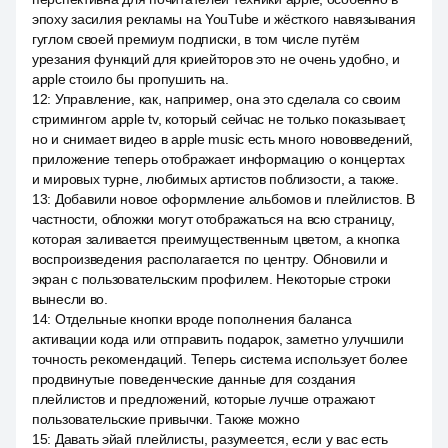
эпоху засилия рекламы на YouTube и жёсткого навязывания
гуглом своей премиум подписки, в том числе путём
урезания функций для криейторов это не очень удобно, и
apple стоило бы пропушить на.
12
:
Управление, как, например, она это сделала со своим
стримингом apple tv, который сейчас не только показывает,
но и снимает видео в apple music есть много нововведений,
приложение теперь отображает информацию о концертах
и мировых турне, любимых артистов поблизости, а также.
13
:
Добавили новое оформление альбомов и плейлистов. В
частности, обложки могут отображаться на всю страницу,
которая заливается преимущественным цветом, а кнопка
воспроизведения располагается по центру. Обновили и
экран с пользовательским профилем. Некоторые строки
вынесли во.
14
:
Отдельные кнопки вроде пополнения баланса
активации кода или отправить подарок, заметно улучшили
точность рекомендаций. Теперь система использует более
продвинутые поведенческие данные для создания
плейлистов и предложений, которые лучше отражают
пользовательские привычки. Также можно
15
:
Давать эйай плейлисты, разумеется, если у вас есть