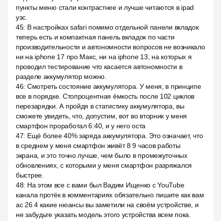
пункты меню стали контрастнее и лучше читаются в ipad
уэс.
45
:
В настройках safari помимо отдельной панели вкладок
теперь есть и компактная панель вкладок по части
производительности и автономности вопросов не возникало
ни на iphone 17 про Макс, ни на iphone 13, на которых я
проводил тестирование что касается автономности в
разделе аккумулятор можно.
46
:
Смотреть состояние аккумулятора. У меня, в принципе
все в порядке. Стопроцентная ёмкость после 102 циклов
перезарядки. А пройдя в статистику аккумулятора, вы
сможете увидеть, что, допустим, вот во вторник у меня
смартфон проработал 6:40, и у него оста
47
:
Ещё более 40% заряда аккумулятора. Это означает, что
в среднем у меня смартфон живёт 8 9 часов работы
экрана, и это точно лучше, чем было в промежуточных
обновлениях, с которыми у меня смартфон разряжался
быстрее.
48
:
На этом все с вами был Вадим Ищенко с YouTube
канала протёк в комментариях обязательно пишите как вам
ас 26 4 какие нюансы вы заметили на своём устройстве, и
не забудьте указать модель этого устройства всем пока.