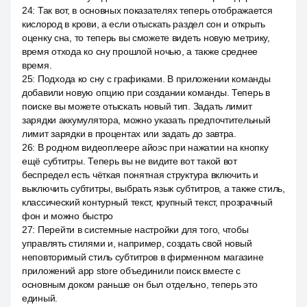
24
:
Так вот, в основных показателях теперь отображается
кислород в крови, а если отыскать раздел сон и открыть
оценку сна, то теперь вы сможете видеть новую метрику,
время отхода ко сну прошлой ночью, а также среднее
время.
25
:
Подхода ко сну с графиками. В приложении команды
добавили новую опцию при создании команды. Теперь в
поиске вы можете отыскать новый тип. Задать лимит
зарядки аккумулятора, можно указать предпочтительный
лимит зарядки в процентах или задать до завтра.
26
:
В родном видеоплеере айоэс при нажатии на кнопку
ещё субтитры. Теперь вы не видите вот такой вот
беспредел есть чёткая понятная структура включить и
выключить субтитры, выбрать язык субтитров, а также стиль,
классический контурный текст, крупный текст, прозрачный
фон и можно быстро
27
:
Перейти в системные настройки для того, чтобы
управлять стилями и, например, создать свой новый
неповторимый стиль субтитров в фирменном магазине
приложений app store объединили поиск вместе с
основным доком раньше он был отдельно, теперь это
единый.