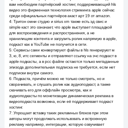
вам необходим партнёрский хостинг, поддерживающий hls
видео это фирменная технология стриминга apple сейчас
среди официальных партнёров акаст арт 19 от amazon.
4
:
Тритон омни студио и sirius xm также есть эд свис и
simple каст это означает, что apple выступает площадкой
для воспроизведения и распространения, а не
хранилищем контента и загрузить ролик напрямую в apple,
подкаст как в YouTube не получится в сети.
5
:
Сервисы сами конвертируют файлы в hls генерируют м
3, ю, 8, итс сегменты и отправляют ссылку на эчс подкаст в
apple подкасты, а в рсс файле остаются только метаданные
эпизода дополнительная подписка не требуется, если нет
подписки внутри самого.
6
:
Подкаста, причём можно не только смотреть, но и
сворачивать, и слушать ролик как аудиоподкаст, а также
скачивать его для оффлайн просмотра, как и
аудиоподкасты по монетизации динамическая реклама в
видеоподкаста возможна, если её поддерживает подкаст
хостинг.
7
:
Упрощает вставку таких рекламных блоков при этом
авторы могут продолжать использовать и встроенную
рекламу например, интеграции, которую озвучивает