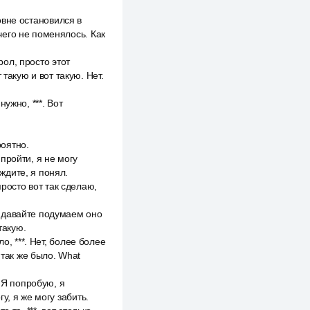
ровне остановился в
ичего не поменялось. Как
рол, просто этот
такую и вот такую. Нет.
нужно, ***. Вот
роятно.
 пройти, я не могу
ождите, я понял.
просто вот так сделаю,
 давайте подумаем оно
такую.
о, ***. Нет, более более
 так же было. What
 Я попробую, я
гу, я же могу забить.