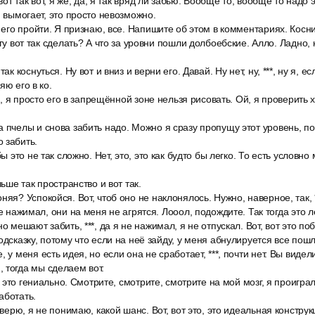
вот так вот, я же, да, я так вряд ли забью. Вообще то, вообще то надо эт
я вымогает, это просто невозможно.
я его пройти. Я признаю, все. Напишите об этом в комментариях. Косн
огу вот так сделать? А что за уровни пошли долбоебские. Алло. Ладно,
ак коснуться. Ну вот и вниз и верни его. Давай. Ну нет, ну, ***, ну я, ес
яю его в ко.
ий, я просто его в запрещённой зоне нельзя рисовать. Ой, я проверить хо
 пчелы и снова забить надо. Можно я сразу пропущу этот уровень, п
 забить.
бы это не так сложно. Нет, это, это как будто бы легко. То есть условно
льше так пространство и вот так.
няя? Успокойся. Вот, чтоб оно не наклонялось. Нужно, наверное, так, *
не нажимал, они на меня не агрятся. Лооол, подождите. Так тогда это л
о мешают забить, ***, да я не нажимал, я не отпускал. Вот, вот это побе
одсказку, потому что если на неё зайду, у меня абнулируется все пошл
 у меня есть идея, но если она не сработает, ***, почти нет. Вы видели
кей, тогда мы сделаем вот.
ак это гениально. Смотрите, смотрите, смотрите на мой мозг, я проиграл
аботать.
 верю, я не понимаю, какой шанс. Вот, вот это, это идеальная констру