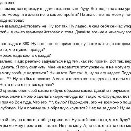
т доволен.
я помню, как проходить, даже вставлять не буду. Вот, вот, я на этом у
, по моему, я в жизни не, а как это пройти? Не знаю, что, по моему, н
модействоват.
 не взаимодействовать же. Ну вот так. Ну ладно, я сам себя сейчас упо
тобы я как-то взаимодействовал с этим. Давайте возьмём качельку вот 
ак вот выдали 360. Ну стоп, это же примерно, ну, в том ключе, в котором 
же то, что нужно, правда?
от, может, надо как-то отсюда?
еально. Надо реально задуматься над тем, как это пройти. Вот так, ве
е делать. Я хочу скипнуть. Мне не нравится этот уровень, я не могу его
я могу вообще надеяться? Ни на что. Вот так. А, ну он его кидает. Под
ть, ***. Ну это было похоже. А если я просто вот так сделаю, а если я 
Нет, а если я вот так сделаю?
0 iq мышления своё каким-нибудь образом каким. Давайте подумаем,
елке, значит, можно сделать какую-нибудь вот такую конструкцию, вот 
 прямо Вон туда. Что это, ***, было? Подождите, это же возможно пошл
лубокую. Ну а почему он в обратную крутится? Нет, че за дела? Ну не
елай ему по голове вообще прилетел. Ну какой шанс того, что я буду?
ы же могу просто вот так вот. Нет, не могу. А, то есть я вот так вот мо