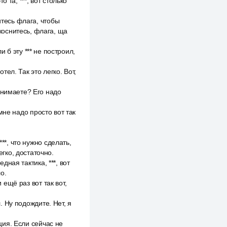
о та, ***, вот столько
итесь флага, чтобы
 коснитесь, флага, ща
ли б эту *** не построил,
тел. Так это легко. Вот,
онимаете? Его надо
 мне надо просто вот так
**, что нужно сделать,
егко, достаточно.
дная тактика, ***, вот
о.
 ещё раз вот так вот,
. Ну подождите. Нет, я
кция. Если сейчас не