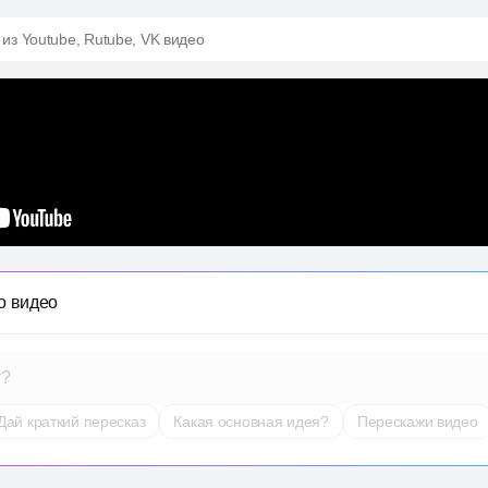
 из Youtube, Rutube, VK видео
о видео
т?
Дай краткий пересказ
Какая основная идея?
Перескажи видео