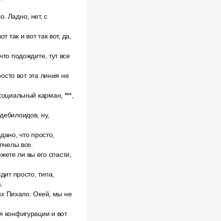
. Ладно, нет, с
 так и вот так вот, да,
что подождите, тут все
росто вот эта линия не
социальный карман, ***,
дебилоидов, ну,
здано, что просто,
 пчелы все.
жете ли вы его спасти,
дит просто, типа,
.
них Пихало. Окей, мы не
ля конфигурации и вот