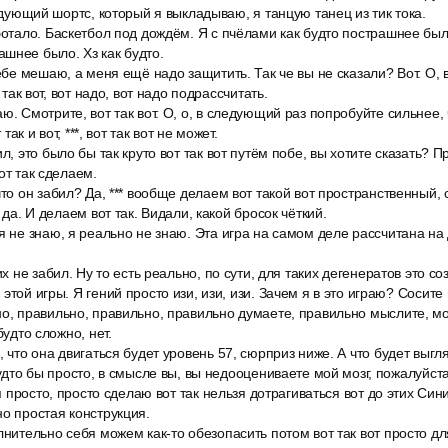
ледующий шортс, который я выкладываю, я танцую танец из тик тока.
ботало. Баскетбол под дождём. Я с пчёлами как будто пострашнее было
шнее было. Хз как будто.
ебе мешаю, а меня ещё надо защитить. Так че вы не сказали? Вот. О, вот
т так вот, вот надо, вот надо подрассчитать.
ю. Смотрите, вот так вот. О, о, в следующий раз попробуйте сильнее, 
 так и вот, ***, вот так вот не может.
л, это было бы так круто вот так вот путём побе, вы хотите сказать? П
от так сделаем.
что он забил? Да, *** вообще делаем вот такой вот пространственный, 
, да. И делаем вот так. Видали, какой бросок чёткий.
я не знаю, я реально не знаю. Эта игра на самом деле рассчитана на 
их не забил. Ну то есть реально, по сути, для таких дегенератов это со
этой игры. Я гений просто изи, изи, изи. Зачем я в это играю? Сосите
о, правильно, правильно, правильно думаете, правильно мыслите, мо
будто сложно, нет.
, что она двигаться будет уровень 57, сюрприз ниже. А что будет выгля
будто бы просто, в смысле вы, вы недооцениваете мой мозг, пожалуйста
 я просто, просто сделаю вот так нельзя дотрагиваться вот до этих Си
но простая конструкция.
лнительно себя можем как-то обезопасить потом вот так вот просто д