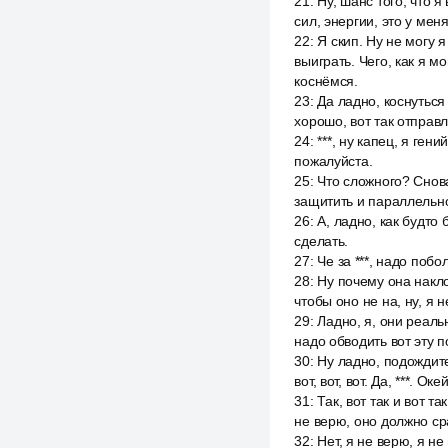
21
:
Ну, шанс того, что я 
сил, энергии, это у мен
22
:
Я скип. Ну не могу 
выиграть. Чего, как я м
коснёмся.
23
:
Да ладно, коснуться т
хорошо, вот так отправл
24
:
***, ну капец, я ген
пожалуйста.
25
:
Что сложного? Снова
защитить и параллельно
26
:
А, ладно, как будто 
сделать.
27
:
Че за ***, надо побо
28
:
Ну почему она накло
чтобы оно не на, ну, я 
29
:
Ладно, я, они реальн
надо обводить вот эту п
30
:
Ну ладно, подождите,
вот, вот, вот. Да, ***. О
31
:
Так, вот так и вот т
не верю, оно должно ср
32
:
Нет, я не верю, я не