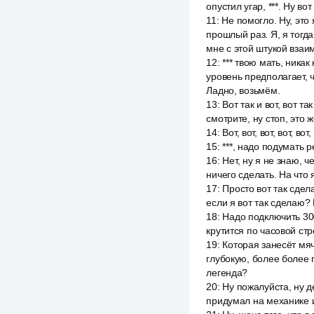
опустил угар, ***. Ну во
11
:
Не помогло. Ну, это 
прошлый раз. Я, я тогда
мне с этой штукой взаи
12
:
*** твою мать, никак
уровень предполагает, ч
Ладно, возьмём.
13
:
Вот так и вот, вот т
смотрите, ну стоп, это 
14
:
Вот, вот, вот, вот, в
15
:
***, надо подумать р
16
:
Нет, ну я не знаю, ч
ничего сделать. На что 
17
:
Просто вот так сдела
если я вот так сделаю? 
18
:
Надо подключить 30
крутится по часовой стр
19
:
Которая занесёт мяч
глубокую, более более г
легенда?
20
:
Ну пожалуйста, ну д
придумал на механике игр