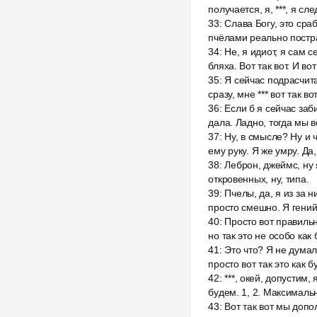
получается, я, ***, я с
33
:
Слава Богу, это сра
пчёлами реально постра
34
:
Не, я идиот, я сам с
бляха. Вот так вот. И во
35
:
Я сейчас подрасчита
сразу, мне *** вот так вот
36
:
Если б я сейчас заби
дала. Ладно, тогда мы в
37
:
Ну, в смысле? Ну и 
ему руку. Я же умру. Да
38
:
Леброн, джеймс, ну 
откровенных, ну, типа.
39
:
Пчелы, да, я из за н
просто смешно. Я гений 
40
:
Просто вот правильн
но так это не особо как 
41
:
Это что? Я не думал
просто вот так это как 
42
:
***, окей, допустим,
будем. 1, 2. Максималь
43
:
Вот так вот мы допо