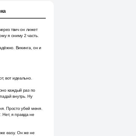
ка
через твич он лижет
ому я сниму 2 часть.
дёжно. Викинга, он и
 вот, вот идеально.
, оно каждый раз по
 падай внутрь. Ну
ня. Просто убей меня.
. Нет, я правда не
оже easy. Он же не