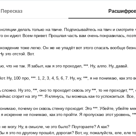
Пересказ
Расшифров
нсляции делать только на твиче. Подписывайтесь на твич и смотрите 
то он идиот. Всем привет. Прошлая часть вам очень понравилась, поэт
ождение тоже легко. Он же не упадёт вот этого спасать вообще безна
Ну это отстой. Вот.
, что не так. Я забыл, как я это проходил, ***. Ну, алло. Ну, давай.
от. Ну, 100 про, ***. 1, 2, 3, 4, 5, 6, 7. Ну, ну, ***, я не понимаю, как это
сложно. Ну это, ***, оно то проходит сквозь эту ***, то не проходит, ***
ейчас сгорит на эту ***. Я клянусь, ты можешь как-то успокоиться. Все,
нимаю, почему он сквозь стенку проходит. Это ***. Убейте, убейте ме
я искренне не понимаю, как это пройти. Я пропускаю этот уровень, ***
 не могу. Ну, в смысле, че это было? Поугораете? А как?
бы я это по другому прошёл, дорогая? Вот, ну, пожалуйста, еле, еле т