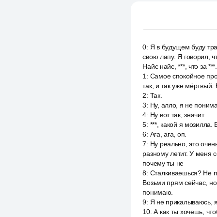
0
:
Я в будущем буду тра
свою лапу. Я говорил, ч
Найс найс, ***, что за ***.
1
:
Самое спокойное прох
так, и так уже мёртвый. 
2
:
Так.
3
:
Ну, алло, я не понимаю
4
:
Ну вот так, значит.
5
:
***, какой я мозилла. В
6
:
Ага, ага, оп.
7
:
Ну реально, это очень 
разному летит. У меня с
почему ты не
8
:
Сталкиваешься? Не по
Возьми прям сейчас, но 
понимаю.
9
:
Я не прикалываюсь, я
10
:
А как ты хочешь, что