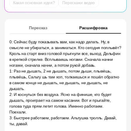
Какая основная идея?
Перескажи видео
Пересказ
Расшифровка
0
:
Сейчас буду показывать вам, как надо делать. Ну, в
смысле не убираться, а заниматься. Кто сегодня поплывёт?
Кроль на старт вниз головой прыгнули все, выход. Дельфин
в крепкой стрелке. Всплываешь ногами. Сначала начни
ногами, сначала начни, а потом рукой добавь.
1
:
Раз не дышать, 2 не дышать, потом дыши, плывёшь,
плывёшь, Сальту шь там хоп, толкаешься и пошёл обратно
в самом конце не дышать, не дышать, не дышать, не
дышать.
2
:
И коснуться без воздуха. Ясно на финише, кто будет
дышать, проиграет на самом касании. Вот и прыгайте,
голова туда прям летит голова. Именно работаем.
Поехали.
3
:
Быстрее работаем, работаем. Альтушка тролль. Давай,
ты, давай.