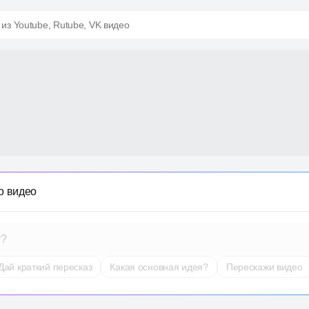
 из Youtube, Rutube, VK видео
о видео
т?
Дай краткий пересказ
Какая основная идея?
Перескажи видео