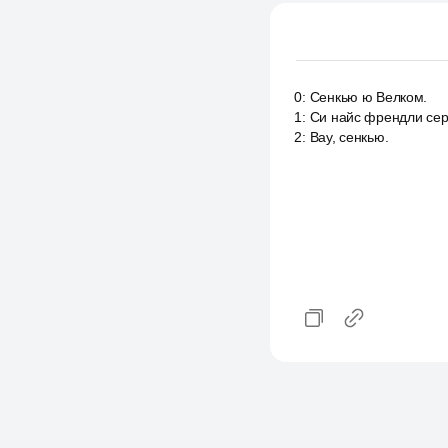
0
:
Сенкью ю Велком.
1
:
Си найс френдли се
2
:
Вау, сенкью.