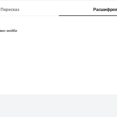
Пересказ
Расшифров
рвис мейби