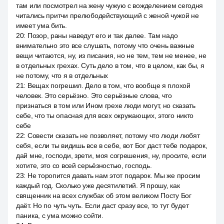
там или посмотрел на жену чужую с вожделением сегодня
читались притчи прелюбодействующий с женой чужой не
имеет ума бить.
20
:
Позор, раны наведут его и так далее. Там надо
внимательно это все слушать, потому что очень важные
вещи читаются, ну, из писания, но не тем, тем не менее, не
в отдельных грехах. Суть дело в том, что в целом, как бы, я
не потому, что я в отдельных
21
:
Вещах погрешил. Дело в том, что вообще я плохой
человек. Это серьёзно. Это серьёзные слова, что
признаться в том или Ином грехе люди могут, но сказать
себе, что ты опасная для всех окружающих, этого никто
себе
22
:
Совести сказать не позволяет, потому что люди любят
себя, если ты видишь все в себе, вот Бог даст тебе подарок,
дай мне, господи, зрети, моя согрешения, ну, просите, если
хотите, это со всей серьёзностью, господь.
23
:
Не торопится давать нам этот подарок. Мы же просим
каждый год. Сколько уже десятилетий. Я прошу, как
священник на всех службах об этом великом Посту Бог
даёт. Но по чуть чуть. Если даст сразу все, то тут будет
паника, с ума можно сойти.