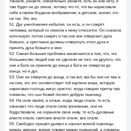
Узнаете, узнаете, обязательно узнаете, есть он или нету, и
там будет не до смеха, потому что-то, что вы нарисовали
себе в своём блудном воображении, в детском, значит, это
не так. Это зло.
51
:
Дух уничтожения небытия, он есть, и он сожрёт
человека, который со смехом к нему относится. Он сначала
использует, потом сожрёт, и так они все отвергают духа
божьего, а христиане должны отвергнуть этого духа и
принять духа божьего и мне.
52
:
Самая большая проблема заключается в том, что, что
большинство людей они не сделали ни того, ни другого, что
они и Бога не приняли до конца и Бога не отвергли до
конца, но и дух.
53
:
Они не отвергли до конца, и так вот, как бы они ни там и
ни сям, это это соответствует той картине мира, которую
нарисовал господь иисус христос, когда говорил притчу про
плевелы, что сын божий посеял добрую пшеницу.
54
:
На селе своём, а ночью, когда люди спали, то есть
означает, что люди спали сном греховным, они не
бодрствовали, не охраняли свою ниву, то есть духовные
власти спали, светские власти спали, все спали.
55
:
Свободно пришёл дьявол и насеял всякой пшеницы
между, вернее, всяких плевел между пшеницей, а плевелы