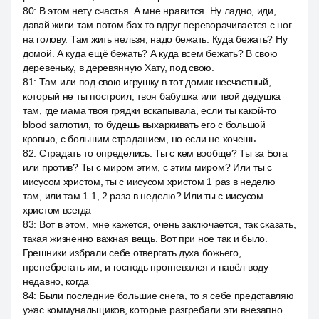
80
:
В этом нету счастья. А мне нравится. Ну ладно, иди,
давай живи там потом бах то вдруг переворачивается с ног
на голову. Там жить нельзя, надо бежать. Куда бежать? Ну
домой. А куда ещё бежать? А куда всем бежать? В свою
деревеньку, в деревянную Хату, под свою.
81
:
Там или под свою игрушку в тот домик несчастный,
который не ты построил, твоя бабушка или твой дедушка
там, где мама твоя грядки вскапывала, если ты какой-то
blood заглотил, то будешь выхаркивать его с большой
кровью, с большим страданием, но если не хочешь.
82
:
Страдать то определись. Ты с кем вообще? Ты за Бога
или против? Ты с миром этим, с этим миром? Или ты с
иисусом христом, ты с иисусом христом 1 раз в неделю
там, или там 1 1, 2 раза в неделю? Или ты с иисусом
христом всегда
83
:
Вот в этом, мне кажется, очень заключается, так сказать,
такая жизненно важная вещь. Вот при ное так и было.
Грешники избрали себе отвергать духа божьего,
пренебрегать им, и господь прогневался и навёл воду
недавно, когда
84
:
Были последние большие снега, то я себе представляю
ужас коммунальщиков, которые разгребали эти внезапно