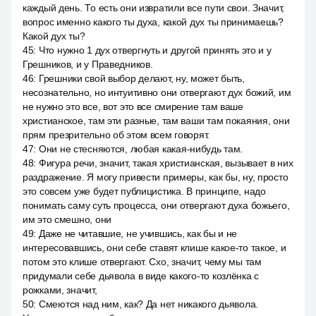
каждый день. То есть они извратили все пути свои. Значит,
вопрос именно какого ты духа, какой дух ты принимаешь?
Какой дух ты?
45
:
Что нужно 1 дух отвергнуть и другой принять это и у
Грешников, и у Праведников.
46
:
Грешники свой выбор делают, ну, может быть,
несознательно, но интуитивно они отвергают дух божий, им
не нужно это все, вот это все смирение там ваше
христианское, там эти разные, там ваши там покаяния, они
прям презрительно об этом всем говорят.
47
:
Они не стесняются, любая какая-нибудь там.
48
:
Фигура речи, значит, такая христианская, вызывает в них
раздражение. Я могу привести примеры, как бы, ну, просто
это совсем уже будет публицистика. В принципе, надо
понимать саму суть процесса, они отвергают духа божьего,
им это смешно, они
49
:
Даже не читавшие, не учившись, как бы и не
интересовавшись, они себе ставят клише какое-то такое, и
потом это клише отвергают. Схо, значит, чему мы там
придумали себе дьявола в виде какого-то козлёнка с
рожками, значит,
50
:
Смеются над ним, как? Да нет никакого дьявола.