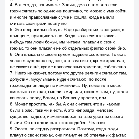
4
:
Вот его, да, понимаете. Значит, дело в том, что если
грехи считать по одиночке поштучно, то можно с ума сойти,
и многие православные с ума и сошли, когда начали
считать свои грехи поштучно.
5
:
Это неправильный путь. Надо разбираться с вещами, в
принципе, принципиально. Когда, когда святые какие-
нибудь там люди божьи, мы читаем, плакали о своих
грехах, то они плакали не об отдельных фактах своей био.
6
:
Они плакали о своём целом падшем состоянии. То есть
человек существо падшее, это вам никто, кроме христиан,
не скажет ещё, кроме православных христиан, собственно.
7
:
Никто не скажет, потому что другие религии считают там,
допустим, мусульмане, иудеи считают, что после
грехопадения люди не изменились. Ну, поменяли место
жительства из рая, вышли в мир или, скажем, там, ну, стали
виноваты перед Богом, но Бог вину простил, или
8
:
Может простить, как бы. А они считают, что вы какими
были в раю, такими и есть. А это неправда. Человек
существо падшее, изменившееся на всех уровнях своего
бытия. Он по плоти стал скотоподобен. Человек.
9
:
Ослеп, по сердцу развратился. Поэтому, когда люди
плачут о своих грехах, они плачут не об отдельных фактах