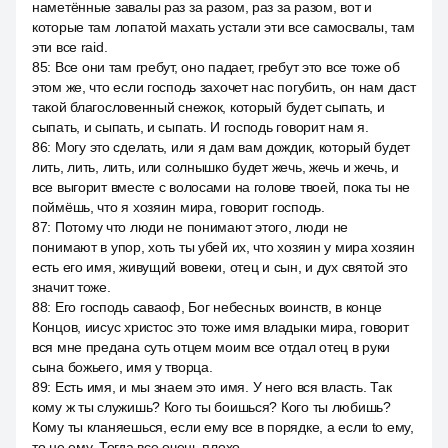
наметённые завалы раз за разом, раз за разом, вот и
которые там лопатой махать устали эти все самосвалы, там
эти все raid.
85
:
Все они там гребут, оно падает, гребут это все тоже об
этом же, что если господь захочет нас погубить, он нам даст
такой благословенный снежок, который будет сыпать, и
сыпать, и сыпать, и сыпать. И господь говорит нам я.
86
:
Могу это сделать, или я дам вам дождик, который будет
лить, лить, лить, или солнышко будет жечь, жечь и жечь, и
все выгорит вместе с волосами на голове твоей, пока ты не
поймёшь, что я хозяин мира, говорит господь.
87
:
Потому что люди не понимают этого, люди не
понимают в упор, хоть ты убей их, что хозяин у мира хозяин
есть его имя, живущий вовеки, отец и сын, и дух святой это
значит тоже.
88
:
Его господь саваоф, Бог небесных воинств, в конце
Концов, иисус христос это тоже имя владыки мира, говорит
вся мне предана суть отцем моим все отдал отец в руки
сына божьего, имя у творца.
89
:
Есть имя, и мы знаем это имя. У него вся власть. Так
кому ж ты служишь? Кого ты боишься? Кого ты любишь?
Кому ты кланяешься, если ему все в порядке, а если to ему,
то не ему. Тогда все очень плохо.