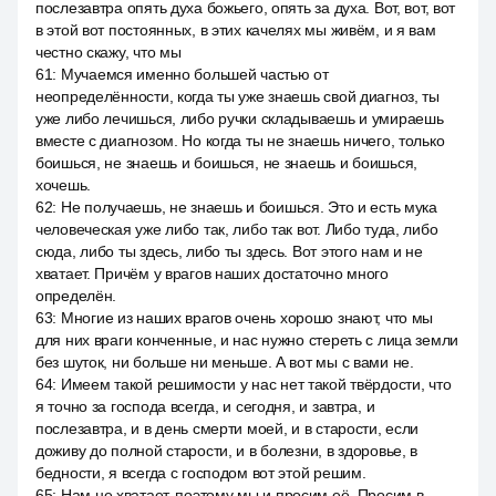
послезавтра опять духа божьего, опять за духа. Вот, вот, вот
в этой вот постоянных, в этих качелях мы живём, и я вам
честно скажу, что мы
61
:
Мучаемся именно большей частью от
неопределённости, когда ты уже знаешь свой диагноз, ты
уже либо лечишься, либо ручки складываешь и умираешь
вместе с диагнозом. Но когда ты не знаешь ничего, только
боишься, не знаешь и боишься, не знаешь и боишься,
хочешь.
62
:
Не получаешь, не знаешь и боишься. Это и есть мука
человеческая уже либо так, либо так вот. Либо туда, либо
сюда, либо ты здесь, либо ты здесь. Вот этого нам и не
хватает. Причём у врагов наших достаточно много
определён.
63
:
Многие из наших врагов очень хорошо знают, что мы
для них враги конченные, и нас нужно стереть с лица земли
без шуток, ни больше ни меньше. А вот мы с вами не.
64
:
Имеем такой решимости у нас нет такой твёрдости, что
я точно за господа всегда, и сегодня, и завтра, и
послезавтра, и в день смерти моей, и в старости, если
доживу до полной старости, и в болезни, в здоровье, в
бедности, я всегда с господом вот этой решим.
65
:
Нам не хватает, поэтому мы и просим её. Просим в