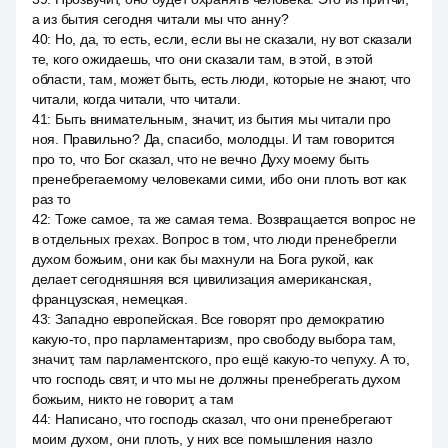
а из бытия сегодня читали мы что анну?
40
:
Но, да, то есть, если, если вы не сказали, ну вот сказали
те, кого ожидаешь, что они сказали там, в этой, в этой
области, там, может быть, есть люди, которые не знают, что
читали, когда читали, что читали.
41
:
Быть внимательным, значит, из бытия мы читали про
ноя. Правильно? Да, спасибо, молодцы. И там говорится
про то, что Бог сказал, что не вечно Духу моему быть
пренебрегаемому человеками сими, ибо они плоть вот как
раз то
42
:
Тоже самое, та же самая тема. Возвращается вопрос не
в отдельных грехах. Вопрос в том, что люди пренебрегли
духом божьим, они как бы махнули на Бога рукой, как
делает сегодняшняя вся цивилизация американская,
французская, немецкая.
43
:
Западно европейская. Все говорят про демократию
какую-то, про парламентаризм, про свободу выбора там,
значит, там парламентского, про ещё какую-то чепуху. А то,
что господь свят, и что мы не должны пренебрегать духом
божьим, никто не говорит, а там
44
:
Написано, что господь сказал, что они пренебрегают
моим духом, они плоть, у них все помышления назло