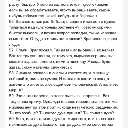
растут быстро. У кого из вас есть земля, кусочек земли,
если вы её обрабатываете, что-то выращиваете, какой-
нибудь кабачок там, какой-нибудь там баклажан.
56
:
Вы знаете, как растёт быстро сорняк и как долго нужно
трудиться над культурным растением? Поэтому сорняки
быстро выросли, и возник вопрос господин, ты же хорошее
семя сеял. Откуда взялись эти сорняки? Враг посеял, когда
люди.
57
:
Спали. Враг посеял. Так давай их вырвем. Нет, нельзя.
Вот теперь уже нельзя, потому что, вырывая сорняки, вы
можете вырвать вместе с ними и пшеницу. А когда будет
жатва, скажу жателям, свяжитесь с
58
:
Сначала плевелы в снопы и сожгите их, а пшеницу
собирайте, жить не сумею. И жатва это кончина века, а
жатели это ангелы, а сеющий сын человеческий. А поле это
мир. А?
59
:
Это сыны царства, а плевелы сыны неприязни. Вот
такую нам притчу. Однажды господь говорит, значит, вот мы
и живём внутри этой притчи, когда нету чёткого разделения.
Ты кто вообще? Ты какого духа принял? Ты принял духа?
60
:
Бога, или ты принял духа от мира сего, или ты сегодня
принимаешь духа божьего, завтра духа мира сего, потом