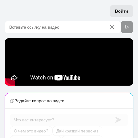
Войти
Вставьте ссылку на видео
Задайте вопрос по видео
Что вас интересует?
О чем это видео?
Дай краткий пересказ