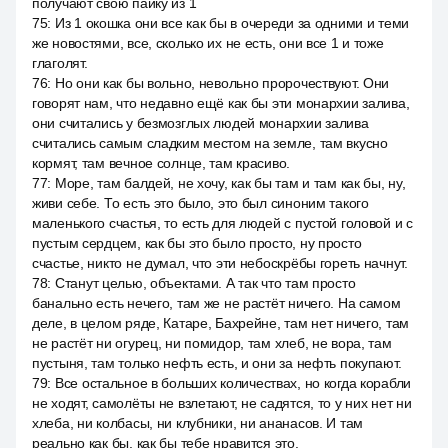
получают свою пайку из 1
75
:
Из 1 окошка они все как бы в очереди за одними и теми
же новостями, все, сколько их не есть, они все 1 и тоже
глаголят.
76
:
Но они как бы вольно, невольно пророчествуют. Они
говорят нам, что недавно ещё как бы эти монархии залива,
они считались у безмозглых людей монархии залива
считались самым сладким местом на земле, там вкусно
кормят, там вечное солнце, там красиво.
77
:
Море, там балдей, не хочу, как бы там и там как бы, ну,
живи себе. То есть это было, это был синоним такого
маленького счастья, то есть для людей с пустой головой и с
пустым сердцем, как бы это было просто, ну просто
счастье, никто не думал, что эти небоскрёбы гореть начнут.
78
:
Станут целью, объектами. А так что там просто
банально есть нечего, там же не растёт ничего. На самом
деле, в целом ряде, Катаре, Бахрейне, там нет ничего, там
не растёт ни огурец, ни помидор, там хлеб, не вора, там
пустыня, там только нефть есть, и они за нефть покупают.
79
:
Все остальное в больших количествах, но когда корабли
не ходят, самолёты не взлетают, не садятся, то у них нет ни
хлеба, ни колбасы, ни клубники, ни ананасов. И там
реально как бы, как бы тебе нравится это.