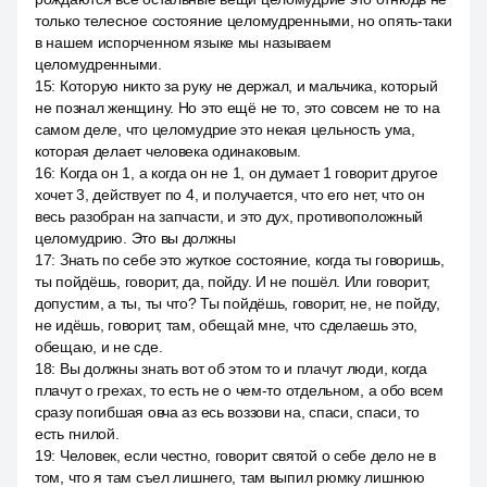
только телесное состояние целомудренными, но опять-таки
в нашем испорченном языке мы называем
целомудренными.
15
:
Которую никто за руку не держал, и мальчика, который
не познал женщину. Но это ещё не то, это совсем не то на
самом деле, что целомудрие это некая цельность ума,
которая делает человека одинаковым.
16
:
Когда он 1, а когда он не 1, он думает 1 говорит другое
хочет 3, действует по 4, и получается, что его нет, что он
весь разобран на запчасти, и это дух, противоположный
целомудрию. Это вы должны
17
:
Знать по себе это жуткое состояние, когда ты говоришь,
ты пойдёшь, говорит, да, пойду. И не пошёл. Или говорит,
допустим, а ты, ты что? Ты пойдёшь, говорит, не, не пойду,
не идёшь, говорит, там, обещай мне, что сделаешь это,
обещаю, и не сде.
18
:
Вы должны знать вот об этом то и плачут люди, когда
плачут о грехах, то есть не о чем-то отдельном, а обо всем
сразу погибшая овча аз есь воззови на, спаси, спаси, то
есть гнилой.
19
:
Человек, если честно, говорит святой о себе дело не в
том, что я там съел лишнего, там выпил рюмку лишнюю