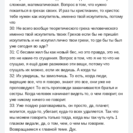
сложная, математическая. Вопрос в том, что нужно
покаяться в грехах своих. И раз ты христианин, то христос
тебе нужен как искупитель, именно твой искупитель, потому
что
30
:
Не всего вообще теоретического греха человеческого
именно твой искупитель твоих Грехов если бы не пришёл
искупитель и не искупил лично твои грехи, то где бы ты был
уже сегодня во аде?
31
:
С бесами жил бы как новый бес, но это правда, это не,
это не какие-то сгущения. Вопрос в том, что я не то что не
сгущаю, я ещё даже разжижаю эти вещи, потому что
сгущать их можно, если их видишь. А когда ты
32
:
Их увидишь, ты замолчишь. То есть, когда люди,
видящие все, что я говорю, знают это все, они уже не
проповедуют. То есть проповеди заканчиваются братья и
сестры. Когда человек начинает видеть то, о чем говорит, он
уже никому ничего не говорит.
33
:
Уже поздно разговаривать, он просто, да, плачет,
молится, куда-то, убегает, куда-то всех удаляется. Так что
мы можем говорить только тогда, когда мы так чуть чуть 1
глазком видали, да, о том, чем, о чем мы говорим.
Возвращаемся к главной теме. Дух.