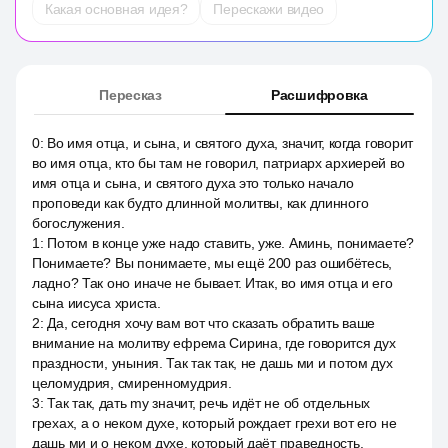
Какая основная идея?
Перескажи видео
Пересказ
Расшифровка
0
:
Во имя отца, и сына, и святого духа, значит, когда говорит
во имя отца, кто бы там не говорил, патриарх архиерей во
имя отца и сына, и святого духа это только начало
проповеди как будто длинной молитвы, как длинного
богослужения.
1
:
Потом в конце уже надо ставить, уже. Аминь, понимаете?
Понимаете? Вы понимаете, мы ещё 200 раз ошибётесь,
ладно? Так оно иначе не бывает. Итак, во имя отца и его
сына иисуса христа.
2
:
Да, сегодня хочу вам вот что сказать обратить ваше
внимание на молитву ефрема Сирина, где говорится дух
праздности, уныния. Так так так, не дашь ми и потом дух
целомудрия, смиренномудрия.
3
:
Так так, дать my значит, речь идёт не об отдельных
грехах, а о неком духе, который рождает грехи вот его не
дашь ми и о неком духе, который даёт праведность.