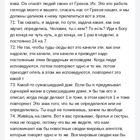
яхва. Он спасёт людей своих от Грехов. Их. Это его работа
господа моего и вашего, спасать нас от Грехов наших, и мы
должны целиком к нему прилепиться вот в этом.
71
:
Так сказать, и задача, по сути, задача какая, как она
звучит, определись. Человек, ты с кем? То есть? Иди к Богу
до конца не чуть чуть, а до конца, не 1 раз в неделю, а
постоянно 24 на 7.
72
:
Не так, чтобы туды сюды вот это качели эти, как они
надоели, эти качели, эти качели и приводят надо
постоянным этим бездарным исповедям. Когда люди
исповедуются, потом повторяют одно и то же, потом
приходят опять в этом же исповедуются, повторяют это
какой т.
73
:
Какой-то сумасшедший дом. Если бы я придумывал
сценарий жизни в сумасшедшем доме, я бы так его и
описал, когда люди делают 1 и тоже, в этом каются 1 и тоже
повторяют. Это знак того, что ты не определился или не
определилась. Ты ещё не понимаешь, зачем ты вообще.
74
:
Живёшь на свете. Вот я вас призываю, братья и сестры,
пока не поздно, потому что вы же видите, что нам
напоминают как бы новостные сводки мировых агентств,
которые говорят одно и то же. Все мировые сводки как бы