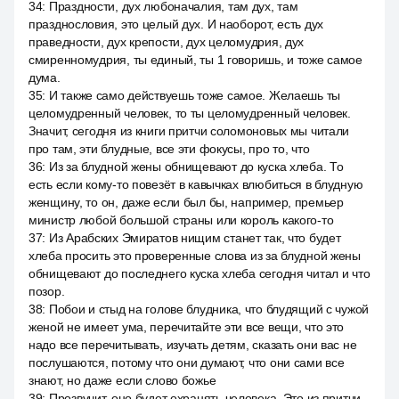
34
:
Праздности, дух любоначалия, там дух, там
празднословия, это целый дух. И наоборот, есть дух
праведности, дух крепости, дух целомудрия, дух
смиренномудрия, ты единый, ты 1 говоришь, и тоже самое
дума.
35
:
И также само действуешь тоже самое. Желаешь ты
целомудренный человек, то ты целомудренный человек.
Значит, сегодня из книги притчи соломоновых мы читали
про там, эти блудные, все эти фокусы, про то, что
36
:
Из за блудной жены обнищевают до куска хлеба. То
есть если кому-то повезёт в кавычках влюбиться в блудную
женщину, то он, даже если был бы, например, премьер
министр любой большой страны или король какого-то
37
:
Из Арабских Эмиратов нищим станет так, что будет
хлеба просить это проверенные слова из за блудной жены
обнищевают до последнего куска хлеба сегодня читал и что
позор.
38
:
Побои и стыд на голове блудника, что блудящий с чужой
женой не имеет ума, перечитайте эти все вещи, что это
надо все перечитывать, изучать детям, сказать они вас не
послушаются, потому что они думают, что они сами все
знают, но даже если слово божье
39
:
Прозвучит, оно будет охранять человека. Это из притчи,