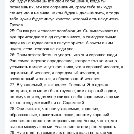
24
:
Вдруг познаешь все свои согрешения, когда ты
познаешь их, эти все согрешения, сразу тебе так худо
станет, что я не знаю, как ты будешь дальше жить, и тогда
тебе нужен будет иисус христос, который есть искупитель
Грехов.
25
:
Он как раз и спасает погибающих. Он вытаскивает из
ада преисподнего в ад спустившихся, а самодовольные
люди ну не нуждаются в иисусе христе. А зачем он им
нужен, если нехорошие люди уве.
26
:
Прям железобетонно уверен, что они хорошие люди.
Это самое мерзкое определение, которое только можно
услышать в мире из уст грешника, что я хороший человек, я
нормальный человек, я порядочный человек, я
воспитанный человек, я образованный человек.
27
:
Я уважаемый, и так далее. Поехали. Эта адская
риторика, она может быть гнуснее, чем открытый садом,
потому что и садомляне считают себя хорошими людьми
те, кто в садоме живёт, и по Садомский.
28
:
Они считают, что они уважаемые, хорошие,
образованные, правильные люди, поэтому хороший
человек это страшная мерзость перед Богом, что-то, что
высоко между людьми. Евангелие говорит, это мерзость.
29
:
Ну и ответ на самом деле есть задача не такая уж