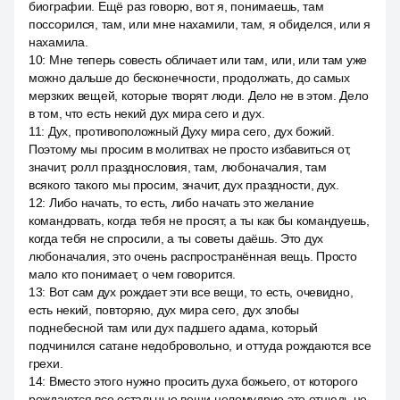
биографии. Ещё раз говорю, вот я, понимаешь, там
поссорился, там, или мне нахамили, там, я обиделся, или я
нахамила.
10
:
Мне теперь совесть обличает или там, или, или там уже
можно дальше до бесконечности, продолжать, до самых
мерзких вещей, которые творят люди. Дело не в этом. Дело
в том, что есть некий дух мира сего и дух.
11
:
Дух, противоположный Духу мира сего, дух божий.
Поэтому мы просим в молитвах не просто избавиться от,
значит, ролл празднословия, там, любоначалия, там
всякого такого мы просим, значит, дух праздности, дух.
12
:
Либо начать, то есть, либо начать это желание
командовать, когда тебя не просят, а ты как бы командуешь,
когда тебя не спросили, а ты советы даёшь. Это дух
любоначалия, это очень распространённая вещь. Просто
мало кто понимает, о чем говорится.
13
:
Вот сам дух рождает эти все вещи, то есть, очевидно,
есть некий, повторяю, дух мира сего, дух злобы
поднебесной там или дух падшего адама, который
подчинился сатане недобровольно, и оттуда рождаются все
грехи.
14
:
Вместо этого нужно просить духа божьего, от которого
рождаются все остальные вещи целомудрие это отнюдь не