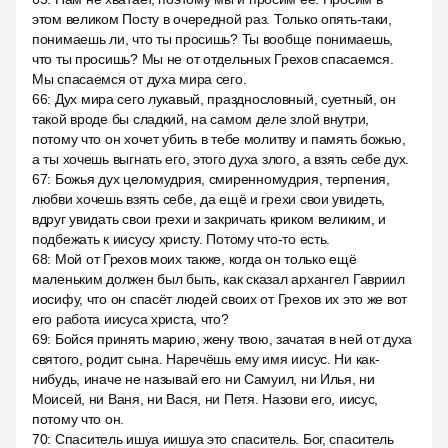
этом великом Посту в очередной раз. Только опять-таки,
понимаешь ли, что ты просишь? Ты вообще понимаешь,
что ты просишь? Мы не от отдельных Грехов спасаемся.
Мы спасаемся от духа мира сего.
66
:
Дух мира сего лукавый, празднословный, суетный, он
такой вроде бы сладкий, на самом деле злой внутри,
потому что он хочет убить в тебе молитву и память божью,
а ты хочешь выгнать его, этого духа злого, а взять себе дух.
67
:
Божья дух целомудрия, смиренномудрия, терпения,
любви хочешь взять себе, да ещё и грехи свои увидеть,
вдруг увидать свои грехи и закричать криком великим, и
подбежать к иисусу христу. Потому что-то есть.
68
:
Мой от Грехов моих также, когда он только ещё
маленьким должен был быть, как сказал архангел Гавриил
иосифу, что он спасёт людей своих от Грехов их это же вот
его работа иисуса христа, что?
69
:
Бойся принять марию, жену твою, зачатая в ней от духа
святого, родит сына. Наречёшь ему имя иисус. Ни как-
нибудь, иначе не называй его ни Самуил, ни Илья, ни
Моисей, ни Ваня, ни Вася, ни Петя. Назови его, иисус,
потому что он.
70
:
Спаситель ишуа иишуа это спаситель. Бог, спаситель