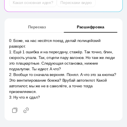
Какая основная идея?
Перескажи видео
Пересказ
Расшифровка
0
:
Боже, на нас несётся поезд, делай полицейский
разворот.
1
:
Ещё 1 ошибка и на пересдачу, стажёр. Так точно, блин,
скорость упала. Так, отцепи пару вагонов. Но там же люди
это плацкартные. Следующая остановка, нижние
подзалупки. Ты идиот. А что?
2
:
Вообще то сначала верхняя. Понял. А что это за кнопка?
Это вентилирование бомжа? Врубай автопилот. Какой
автопилот, мы же не в самолёте, а точно тогда
приземляемся.
3
:
Ну что я сдал?