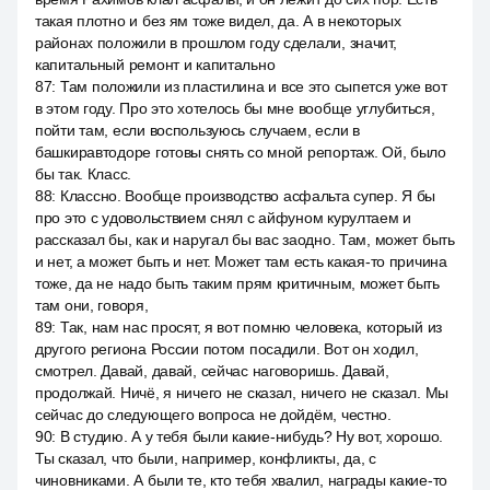
такая плотно и без ям тоже видел, да. А в некоторых
районах положили в прошлом году сделали, значит,
капитальный ремонт и капитально
87
:
Там положили из пластилина и все это сыпется уже вот
в этом году. Про это хотелось бы мне вообще углубиться,
пойти там, если воспользуюсь случаем, если в
башкиравтодоре готовы снять со мной репортаж. Ой, было
бы так. Класс.
88
:
Классно. Вообще производство асфальта супер. Я бы
про это с удовольствием снял с айфуном курултаем и
рассказал бы, как и наругал бы вас заодно. Там, может быть
и нет, а может быть и нет. Может там есть какая-то причина
тоже, да не надо быть таким прям критичным, может быть
там они, говоря,
89
:
Так, нам нас просят, я вот помню человека, который из
другого региона России потом посадили. Вот он ходил,
смотрел. Давай, давай, сейчас наговоришь. Давай,
продолжай. Ничё, я ничего не сказал, ничего не сказал. Мы
сейчас до следующего вопроса не дойдём, честно.
90
:
В студию. А у тебя были какие-нибудь? Ну вот, хорошо.
Ты сказал, что были, например, конфликты, да, с
чиновниками. А были те, кто тебя хвалил, награды какие-то