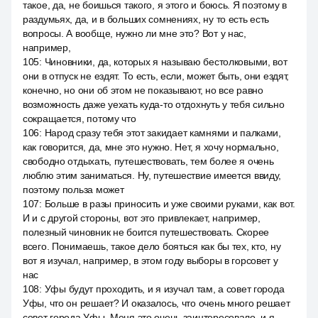
такое, да, не боишься такого, я этого и боюсь. Я поэтому в
раздумьях, да, и в больших сомнениях, ну то есть есть
вопросы. А вообще, нужно ли мне это? Вот у нас,
например,
105
:
Чиновники, да, которых я называю бестолковыми, вот
они в отпуск не ездят. То есть, если, может быть, они ездят,
конечно, но они об этом не показывают, но все равно
возможность даже уехать куда-то отдохнуть у тебя сильно
сокращается, потому что
106
:
Народ сразу тебя этот закидает камнями и палками,
как говорится, да, мне это нужно. Нет, я хочу нормально,
свободно отдыхать, путешествовать, тем более я очень
люблю этим заниматься. Ну, путешествие имеется ввиду,
поэтому польза может
107
:
Больше в разы приносить и уже своими руками, как вот.
И и с другой стороны, вот это привлекает, например,
полезный чиновник не боится путешествовать. Скорее
всего. Понимаешь, такое дело бояться как бы тех, кто, ну
вот я изучал, например, в этом году выборы в горсовет у
нас
108
:
Уфы будут проходить, и я изучал там, а совет города
Уфы, что он решает? И оказалось, что очень много решает
совет города Уфы. Меня это очень заинтересовало, и я