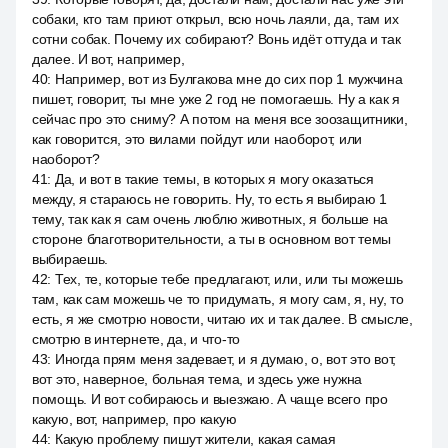
собаки, кто там приют открыл, всю ночь лаяли, да, там их
сотни собак. Почему их собирают? Вонь идёт оттуда и так
далее. И вот, например,
40
:
Например, вот из Булгакова мне до сих пор 1 мужчина
пишет, говорит, ты мне уже 2 год не помогаешь. Ну а как я
сейчас про это сниму? А потом на меня все зоозащитники,
как говорится, это вилами пойдут или наоборот, или
наоборот?
41
:
Да, и вот в такие темы, в которых я могу оказаться
между, я стараюсь не говорить. Ну, то есть я выбираю 1
тему, так как я сам очень люблю животных, я больше на
стороне благотворительности, а ты в основном вот темы
выбираешь.
42
:
Тех, те, которые тебе предлагают, или, или ты можешь
там, как сам можешь че то придумать, я могу сам, я, ну, то
есть, я же смотрю новости, читаю их и так далее. В смысле,
смотрю в интернете, да, и что-то
43
:
Иногда прям меня задевает, и я думаю, о, вот это вот,
вот это, наверное, больная тема, и здесь уже нужна
помощь. И вот собираюсь и выезжаю. А чаще всего про
какую, вот, например, про какую
44
:
Какую проблему пишут жители, какая самая