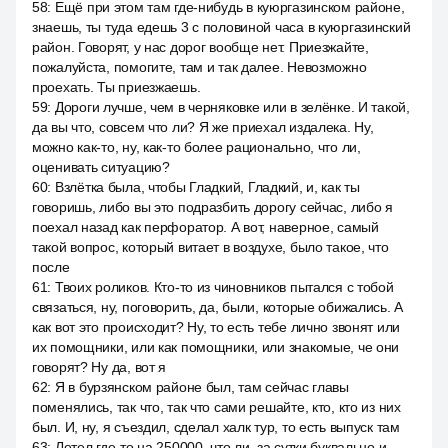
58
:
Ещё при этом там где-нибудь в куюргазинском районе,
знаешь, ты туда едешь 3 с половиной часа в куюргазинский
район. Говорят, у нас дорог вообще нет. Приезжайте,
пожалуйста, помогите, там и так далее. Невозможно
проехать. Ты приезжаешь.
59
:
Дороги лучше, чем в черняковке или в зелёнке. И такой,
да вы что, совсем что ли? Я же приехал издалека. Ну,
можно как-то, ну, как-то более рационально, что ли,
оценивать ситуацию?
60
:
Взлётка была, чтобы Гладкий, Гладкий, и, как ты
говоришь, либо вы это подразбить дорогу сейчас, либо я
поехал назад как перфоратор. А вот, наверное, самый
такой вопрос, который витает в воздухе, было такое, что
после
61
:
Твоих роликов. Кто-то из чиновников пытался с тобой
связаться, ну, поговорить, да, были, которые обижались. А
как вот это происходит? Ну, то есть тебе лично звонят или
их помощники, или как помощники, или знакомые, че они
говорят? Ну да, вот я
62
:
Я в бурзянском районе был, там сейчас главы
поменялись, так что, так что сами решайте, кто, кто из них
был. И, ну, я съездил, сделал халк тур, то есть выпуск там
63
:
Летел где-то на 250000, что ли, за сутки буквально и