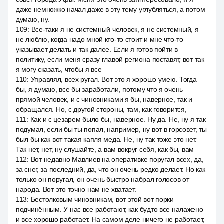
даже немножко начал даже в эту тему углубляться, а потом
думаю, ну.
109
:
Все-таки я не системный человек, я не системный, я
не люблю, когда надо мной кто-то стоит и мне что-то
указывает делать и так далее. Если я готов пойти в
политику, если меня сразу главой региона поставят, вот так
я могу сказать, чтобы я все
110
:
Управлял, всех ругал. Вот это я хорошо умею. Тогда
бы, я думаю, все бы заработали, потому что я очень
прямой человек, и с чиновниками я бы, наверное, так и
обращался. Но, с другой стороны, там, как говорится,
111
:
Как и с цезарем было бы, наверное. Ну да. Не, ну я так
подумал, если бы ты попал, например, ну вот в горсовет, ты
был бы как вот такая капля меда. Не, ну так тоже это нет.
Так нет, нет, ну слушайте, а вам вокруг себя, как бы, вам
112
:
Вот недавно Мавлиев на оперативке поругал всех, да,
за снег, за последний, да, что он очень редко делает. Но как
только он поругал, он очень быстро набрал голосов от
народа. Вот это точно нам не хватает.
113
:
Бестолковым чиновникам, вот этой вот порки
подчинённым. У нас все работают, как будто все налажено
и все хорошо работает. На самом деле ничего не работает,