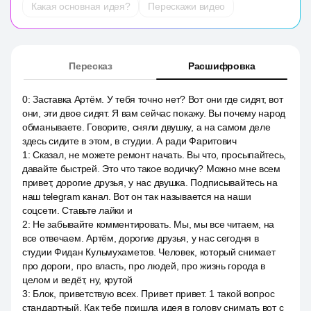
Какая основная идея?
Перескажи видео
Пересказ
Расшифровка
0
:
Заставка Артём. У тебя точно нет? Вот они где сидят, вот
они, эти двое сидят. Я вам сейчас покажу. Вы почему народ
обманываете. Говорите, сняли двушку, а на самом деле
здесь сидите в этом, в студии. А ради Фаритович
1
:
Сказал, не можете ремонт начать. Вы что, просыпайтесь,
давайте быстрей. Это что такое водичку? Можно мне всем
привет, дорогие друзья, у нас двушка. Подписывайтесь на
наш telegram канал. Вот он так называется на наши
соцсети. Ставьте лайки и
2
:
Не забывайте комментировать. Мы, мы все читаем, на
все отвечаем. Артём, дорогие друзья, у нас сегодня в
студии Фидан Кульмухаметов. Человек, который снимает
про дороги, про власть, про людей, про жизнь города в
целом и ведёт, ну, крутой
3
:
Блок, приветствую всех. Привет привет. 1 такой вопрос
стандартный. Как тебе пришла идея в голову снимать вот с