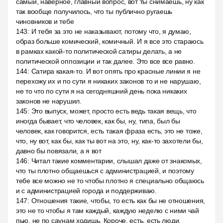
самый, наверное, главный вопрос, вот ты снимаешь, ну как
так вообще получилось, что ты публично ругаешь
чиновников и тебе
143
:
И тебя за это не наказывают, потому что, я думаю,
образ больше комический, комичный. И я все это стараюсь
в рамках какой-то политической сатиры делать, а не
политической оппозиции и так далее. Это все все равно.
144
:
Сатира какая-то. И вот опять про красные линии я не
перехожу их и по сути я никаких законов то и не нарушаю,
не то что по сути я на сегодняшний день пока никаких
законов не нарушил.
145
:
Это выпуск, может, просто есть ведь такая вещь, что
иногда бывает, что человек, как бы, ну, типа, был бы
человек, как говорится, есть такая фраза есть, это не тоже,
что, ну вот, как бы, как ты вот на это, ну, как-то захотели бы,
давно бы повязали, а я вот
146
:
Читал такие комментарии, слышал даже от знакомых,
что ты плотно общаешься с администрацией, и поэтому
тебе все можно не то чтобы плотно я специально общаюсь
и с администрацией города и поддерживаю.
147
:
Отношения такие, чтобы, то есть как бы не отношения,
это не то чтобы я там каждый, каждую неделю с ними чай
пью, не по саунам ходишь. Короче, есть, есть люди,