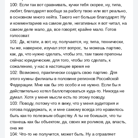
100
:
Если так вот сравнивать, кучки тебя скорее, ну, типа,
любят, благодарят вообще за работу твою или вот реально,
в основном много хейта. Такого нет больше благодарят. Ну
и комментариев на самом деле, негативных я вот читал, на
самом деле мало, да, все говорят, крайне мало. Готов
голосоват.
101
:
Да, кстати, а вот, ну, получается, ну, типа, технически,
ты же, наверное, изучал этот вопрос, ты можешь партию,
как, да, что нужно сделать, чтобы это, там такие препоны
сейчас юридические, для того, чтобы это сделать, к
сожалению, у нас в настоящее время не
102
:
Возможно, практически создать свою партию. Для
этого нужны филиалы в половине регионов Российской
Федерации. Мне как бы это особо и не нужно. Если бы я
действительно хотел баллотироваться куда-то. Никогда не
думал. Хотя у меня мысли есть по этому поводу.
103
:
Поводу, потому что я вижу, что у меня аудитория и
готова поддержать, и, и мне самому всегда это нравилось
быть как-то полезным обществу. А ты не боишься, что ты
станешь как бы объектом, да, своих же роликов, да, власть,
она же
104
:
Что-то не получится, может быть. Ну а отравляет