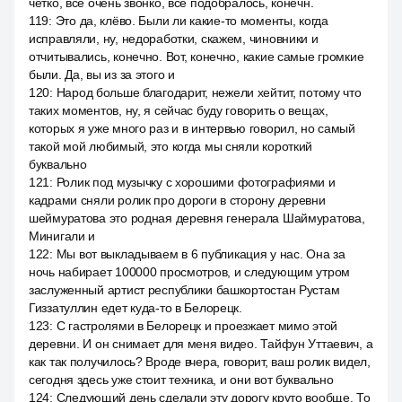
чётко, все очень звонко, все подобралось, конечн.
119
:
Это да, клёво. Были ли какие-то моменты, когда
исправляли, ну, недоработки, скажем, чиновники и
отчитывались, конечно. Вот, конечно, какие самые громкие
были. Да, вы из за этого и
120
:
Народ больше благодарит, нежели хейтит, потому что
таких моментов, ну, я сейчас буду говорить о вещах,
которых я уже много раз и в интервью говорил, но самый
такой мой любимый, это когда мы сняли короткий
буквально
121
:
Ролик под музычку с хорошими фотографиями и
кадрами сняли ролик про дороги в сторону деревни
шеймуратова это родная деревня генерала Шаймуратова,
Минигали и
122
:
Мы вот выкладываем в 6 публикация у нас. Она за
ночь набирает 100000 просмотров, и следующим утром
заслуженный артист республики башкортостан Рустам
Гиззатуллин едет куда-то в Белорецк.
123
:
С гастролями в Белорецк и проезжает мимо этой
деревни. И он снимает для меня видео. Тайфун Уттаевич, а
как так получилось? Вроде вчера, говорит, ваш ролик видел,
сегодня здесь уже стоит техника, и они вот буквально
124
:
Следующий день сделали эту дорогу круто вообще. То