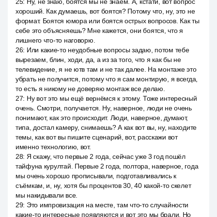
25
:
Ну, не знаю, боятся мы не знаем. А, кстати, вот вопрос
хороший. Как думаешь, вот боятся? Потому что, ну, это не
формат. Боятся юмора или боятся острых вопросов. Как ты
себе это объясняешь? Мне кажется, они боятся, что я
лишнего что-то наговорю.
26
:
Или какие-то неудобные вопросы задаю, потом тебе
вырезаем, блин, ходи, да, а из за того, что я как бы не
телевидение, я не ютв там и не так далее. На монтаже это
убрать не получится, потому что я сам монтирую, я всегда,
то есть я никому не доверяю монтаж все делаю.
27
:
Ну вот это мы ещё вернёмся к этому. Тоже интересный
очень. Смотри, получается. Ну, наверное, люди не очень
понимают, как это происходит. Люди, наверное, думают,
типа, достал камеру, снимаешь? А как вот вы, ну, находите
темы, как вот вы пишите сценарий, вот, расскажи вот
именно технологию, вот.
28
:
Я скажу, что первые 2 года, сейчас уже 3 год пошёл
тайфуна курултай. Первые 2 года, полтора, наверное, года
мы очень хорошо прописывали, подготавливались к
съёмкам, и, ну, хотя бы процентов 30, 40 какой-то скелет
мы накидывали все.
29
:
Это импровизация на месте, там что-то случайности
какие-то интересные появляются и вот это мы брали. Но