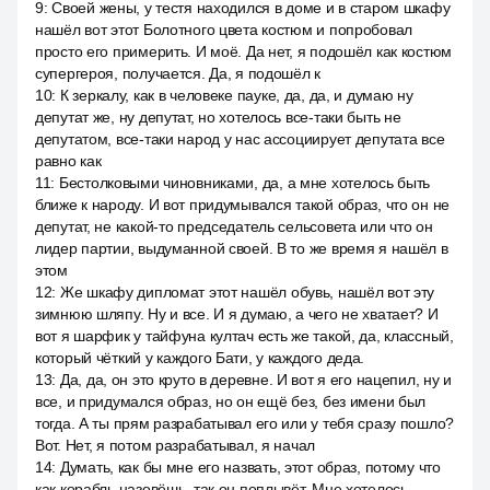
9
:
Своей жены, у тестя находился в доме и в старом шкафу
нашёл вот этот Болотного цвета костюм и попробовал
просто его примерить. И моё. Да нет, я подошёл как костюм
супергероя, получается. Да, я подошёл к
10
:
К зеркалу, как в человеке пауке, да, да, и думаю ну
депутат же, ну депутат, но хотелось все-таки быть не
депутатом, все-таки народ у нас ассоциирует депутата все
равно как
11
:
Бестолковыми чиновниками, да, а мне хотелось быть
ближе к народу. И вот придумывался такой образ, что он не
депутат, не какой-то председатель сельсовета или что он
лидер партии, выдуманной своей. В то же время я нашёл в
этом
12
:
Же шкафу дипломат этот нашёл обувь, нашёл вот эту
зимнюю шляпу. Ну и все. И я думаю, а чего не хватает? И
вот я шарфик у тайфуна култач есть же такой, да, классный,
который чёткий у каждого Бати, у каждого деда.
13
:
Да, да, он это круто в деревне. И вот я его нацепил, ну и
все, и придумался образ, но он ещё без, без имени был
тогда. А ты прям разрабатывал его или у тебя сразу пошло?
Вот. Нет, я потом разрабатывал, я начал
14
:
Думать, как бы мне его назвать, этот образ, потому что
как корабль назовёшь, так он поплывёт. Мне хотелось,