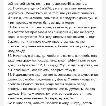
сейчас, сейчас мы не, не на процентов 40 наверное.
30
:
Прописать где-то бы 20%, узнать тематику, немножко
углубиться. Может быть из за того, что уже опыт появился.
И я знаю, что на месте, возможно, я придумаю даже лучше,
и импровизация может быть лучше, а может
31
:
Быть из за того, что я уже, наверное, устал или выгораю.
Мы вот так вот приезжаем без сценария и у нас не всегда
хорошо получается. Мы когда пишем с прохожими, иногда
бывает, что типа такие сидим просто молча, честно
признаюсь, у меня тоже такие, я, бывает, по часу сижу, не
могу, приду.
32
:
Начальную фразу, да, чтобы она залетела, и чтобы она
зацепила сразу же походка начальная тайфуна култач там
идёт, она буквально 12, 15 секунд. Угу. Ты где ты должен, как
бы, обозначить, обозначить, раскрыть тему и
33
:
И дальше уже идёт вот это повествование, и шутки, и так
далее. Вот, чтобы придумать эту фразу. У меня иногда это
проблема белого листка, когда вот ты сидишь перед
листком и не можешь вот просто начать, думаешь, как это
сделать. Ну, получается, зрители, вот если смотрят нас,
наверное, тоже какие-то блогеры, ну, как бы
34
:
Ищите себя, копайте, копайте и когда-нибудь, вот вы