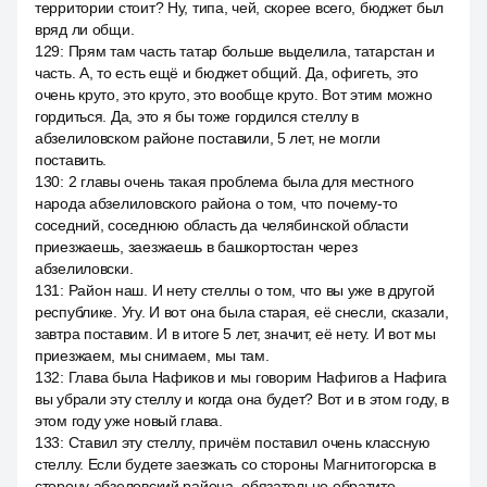
территории стоит? Ну, типа, чей, скорее всего, бюджет был
вряд ли общи.
129
:
Прям там часть татар больше выделила, татарстан и
часть. А, то есть ещё и бюджет общий. Да, офигеть, это
очень круто, это круто, это вообще круто. Вот этим можно
гордиться. Да, это я бы тоже гордился стеллу в
абзелиловском районе поставили, 5 лет, не могли
поставить.
130
:
2 главы очень такая проблема была для местного
народа абзелиловского района о том, что почему-то
соседний, соседнюю область да челябинской области
приезжаешь, заезжаешь в башкортостан через
абзелиловски.
131
:
Район наш. И нету стеллы о том, что вы уже в другой
республике. Угу. И вот она была старая, её снесли, сказали,
завтра поставим. И в итоге 5 лет, значит, её нету. И вот мы
приезжаем, мы снимаем, мы там.
132
:
Глава была Нафиков и мы говорим Нафигов а Нафига
вы убрали эту стеллу и когда она будет? Вот и в этом году, в
этом году уже новый глава.
133
:
Ставил эту стеллу, причём поставил очень классную
стеллу. Если будете заезжать со стороны Магнитогорска в
сторону абзеловский района, обязательно обратите