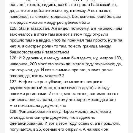
есть это, то есть, видишь, как бы не просто hate какой-то,
да, а что это действительно, ну, в пользу. А вот ты вот,
наверное, ты сильно гордишься. Вот, конечно, ещё больше
я горжусь мостом между республикой баш.
125
:
Star и татарстан. А я видел по моему, а я не знаю, чем
закончилось в итоге там все вот в этом году открыли
прошло там на видео, чтоб ты понимал там просто, ну типа
нет, я, я смотрел ролик то там, то есть граница между
башкортостаном и татарстаном
126
:
И 2 деревни, и между ними был где-то, ну, метров 150,
наверное, 200 мост его закрыли, в этом году открывают, да,
его открыли, да. И вот я снимаю про это, значит, ролик
говорю, да, как вы можете? 2
127
:
Нефтяные республики, не можете построить
двухсотметровый мост, это же символ дружбы между
нашими регионами. И вот я, мне кажется, вот именно вот
эти слова они сыграли, потому что через месяц до этого
мне показывали документ, что
128
:
Финансирования нету. Через месяц после моего
отъезда мне скинули документ, что выделено
финансирование. И вот в этом году, осенью, а в прошлом,
получается, в 25, осенью его открыли. А на какой он