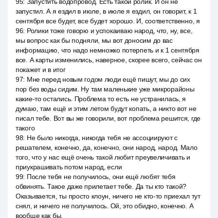
95
:
Запустить водопровод. Есть такой ролик. И он не
запустил. А я ездил в июле, в июле я ездил, он говорит, к 1
сентября все будет, все будет хорошо. И, соответственно, я
96
:
Ролики тоже говорю и успокаиваю народ, что, ну, все,
мы вопрос как бы подняли, мы вот доносим до вас
информацию, что надо немножко потерпеть и к 1 сентября
все. А карты изменились, наверное, скорее всего, сейчас он
покажет и в итог
97
:
Мне перед новым годом люди ещё пишут, мы до сих
пор без воды сидим. Ну там маленькие уже микрорайоны
какие-то остались. Проблема то есть не устранилась, я
думаю, там ещё и этим летом будут копать, а никто вот не
писал тебе. Вот вы же говорили, вот проблема решится, где
такого
98
:
Не было никогда, никогда тебя не ассоциируют с
решателем, конечно, да, конечно, они народ, народ. Мало
того, что у нас ещё очень такой любит преувеличивать и
приукрашивать потом народ, если
99
:
После тебя не получилось, они ещё любят тебя
обвинять. Такое даже прилетает тебе. Да ты кто такой?
Оказывается, ты просто клоун, ничего не кто-то приехал тут
снял, и ничего не получилось. Ой, это обидно, конечно. А
вообще как бы.