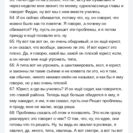
через неделю мне звонит, по моему, одноклассница главы и
говорит Фидан, ну вот мы с ним вместе учились.
64
:
И он сейчас обижается, потому что, ну, он говорит, что
можно было как-то помягче. Я говорю, а почему он
обижается? Ну, пусть он решит эти проблемы, и я потом
приеду и ещё похвалю его, ну.
65
:
Ну вот так вот он, он очень обидчивый, и он ещё юрист,
и он сказал, что вообще, законно ли это. И вот юрист это
плохо. Да, я говорю, какой вы, какой он плохой юрист, если,
а он начал мне ещё угрожать, типа,
66
:
А типа вот не угрожать, а шантажировать, мол, я юрист,
и законны ли такие съёмки и не клевета ли это, но я там,
как обычно, никого никаких имён не называл, и как бы я ему
говорю, но у вас очень плохой.
67
:
Юрист, а где вы учились? И он ещё сидит, как говорится,
это главой района. Теперь ещё больше обиделся я ему, я
ему накидал, я им, я им сказал, пусть они Решат проблемы,
я приду, мне не жалко, когда реша.
68
:
Проблемы сказать об этом и похвалить. Это если сразу
реагируют, это говорит о чем? О том, что, ну, по идее, они
готовы что-то решать. Ну, ты ведь их хвалил в роликах, я
хвалил, да, много, типа, хвалишь. А вот смотри, а вот ты вот