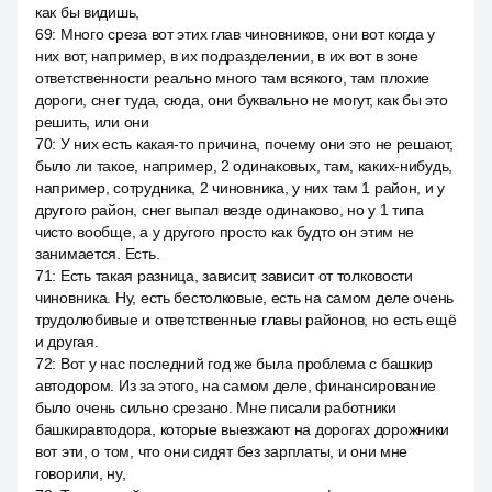
как бы видишь,
69
:
Много среза вот этих глав чиновников, они вот когда у
них вот, например, в их подразделении, в их вот в зоне
ответственности реально много там всякого, там плохие
дороги, снег туда, сюда, они буквально не могут, как бы это
решить, или они
70
:
У них есть какая-то причина, почему они это не решают,
было ли такое, например, 2 одинаковых, там, каких-нибудь,
например, сотрудника, 2 чиновника, у них там 1 район, и у
другого район, снег выпал везде одинаково, но у 1 типа
чисто вообще, а у другого просто как будто он этим не
занимается. Есть.
71
:
Есть такая разница, зависит, зависит от толковости
чиновника. Ну, есть бестолковые, есть на самом деле очень
трудолюбивые и ответственные главы районов, но есть ещё
и другая.
72
:
Вот у нас последний год же была проблема с башкир
автодором. Из за этого, на самом деле, финансирование
было очень сильно срезано. Мне писали работники
башкиравтодора, которые выезжают на дорогах дорожники
вот эти, о том, что они сидят без зарплаты, и они мне
говорили, ну,