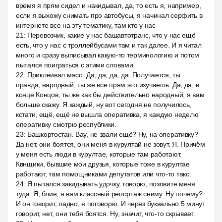
время я прям сидел и накидывал, да, то есть я, например,
если я выхожу снимать про автобусы, я начинал серфить в
интернете все на эту тематику, там кто у нас
21
:
Перевозчик, какие у нас башавтотранс, что у нас ещё
есть, что у нас с троллейбусами там и так далее. И я читал
много и сразу выписывал какую-то терминологию и потом
пытался поиграться с этими словами.
22
:
Приклеивал мясо. Да, да, да, да. Получается, ты
правда, народный, ты же все прям это изучаешь. Да, да, в
конце Концов, ты же как бы действительно народный, я вам
больше скажу. Я каждый, ну вот сегодня не получилось,
кстати, ещё, ещё не вышла оперативка, я каждую неделю
оперативку смотрю республики.
23
:
Башкортостан. Вау, не звали ещё? Ну, на оперативку?
Да нет, они боятся, они меня в курултай не зовут. Я. Причём
у меня есть люди в курултае, которые там работают.
Квнщики, бывшие мои друзья, которые тоже в курултае
работают, там помощниками депутатов или что-то тако.
24
:
Я пытался закидывать удочку, говорю, позовите меня
туда. Я, блин, я вам классный репортаж сниму. Ну почему?
И он говорит, ладно, я поговорю. И через буквально 5 минут
говорит, нет, они тебя боятся. Ну, значит, что-то скрывает.