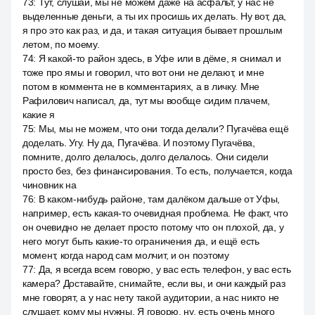
73
:
Тут, слушай, мы не можем даже на асфальт, у нас не
выделенные деньги, а ты их просишь их делать. Ну вот, да,
я про это как раз, и да, и такая ситуация бывает прошлым
летом, по моему.
74
:
Я какой-то район здесь, в Уфе или в дёме, я снимал и
тоже про ямы и говорил, что вот они не делают, и мне
потом в коммента не в комментариях, а в личку. Мне
Рафилович написал, да, тут мы вообще сидим плачем,
какие я
75
:
Мы, мы не можем, что они тогда делали? Пугачёва ещё
доделать. Угу. Ну да, Пугачёва. И поэтому Пугачёва,
помните, долго делалось, долго делалось. Они сидели
просто без, без финансирования. То есть, получается, когда
чиновник на
76
:
В каком-нибудь районе, там далёком дальше от Уфы,
например, есть какая-то очевидная проблема. Не факт, что
он очевидно не делает просто потому что он плохой, да, у
него могут быть какие-то ограничения да, и ещё есть
момент, когда народ сам молчит, и он поэтому
77
:
Да, я всегда всем говорю, у вас есть телефон, у вас есть
камера? Доставайте, снимайте, если вы, и они каждый раз
мне говорят, а у нас нету такой аудитории, а нас никто не
слушает, кому мы нужны. Я говорю, ну, есть очень много