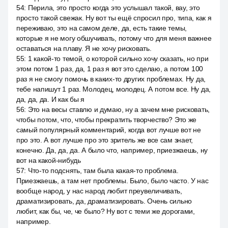
54
:
Перила, это просто когда это услышал такой, вау, это
просто такой свежак. Ну вот ты ещё спросил про, типа, как я
переживаю, это на самом деле, да, есть такие темы,
которые я не могу обшучивать, потому что для меня важнее
оставаться на плаву. Я не хочу рисковать.
55
:
1 какой-то темой, о которой сильно хочу сказать, но при
этом потом 1 раз, да, 1 раз я вот это сделаю, а потом 100
раз я не смогу помочь в каких-то других проблемах. Ну да,
тебе напишут 1 раз. Молодец, молодец. А потом все. Ну да,
да, да, да. И как бы я
56
:
Это на весы ставлю и думаю, ну а зачем мне рисковать,
чтобы потом, что, чтобы прекратить творчество? Это же
самый популярный комментарий, когда вот лучше вот не
про это. А вот лучше про это зритель же все сам знает,
конечно. Да, да, да. А было что, например, приезжаешь, ну
вот на какой-нибудь
57
:
Что-то подснять, там была какая-то проблема.
Приезжаешь, а там нет проблемы. Было, было часто. У нас
вообще народ, у нас народ любит преувеличивать,
драматизировать, да, драматизировать. Очень сильно
любит, как бы, че, че было? Ну вот с теми же дорогами,
например.