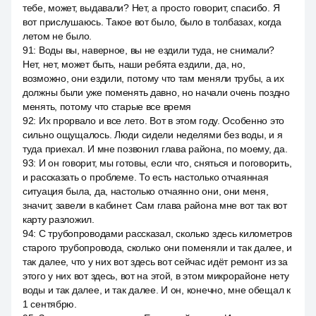
тебе, может, выдавали? Нет, а просто говорит, спасибо. Я
вот прислушаюсь. Такое вот было, было в толбазах, когда
летом не было.
91
:
Воды вы, наверное, вы не ездили туда, не снимали?
Нет, нет, может быть, наши ребята ездили, да, но,
возможно, они ездили, потому что там меняли трубы, а их
должны были уже поменять давно, но начали очень поздно
менять, потому что старые все время
92
:
Их прорвало и все лето. Вот в этом году. Особенно это
сильно ощущалось. Люди сидели неделями без воды, и я
туда приехал. И мне позвонил глава района, по моему, да.
93
:
И он говорит, мы готовы, если что, сняться и поговорить,
и рассказать о проблеме. То есть настолько отчаянная
ситуация была, да, настолько отчаянно они, они меня,
значит, завели в кабинет. Сам глава района мне вот так вот
карту разложил.
94
:
С трубопроводами рассказал, сколько здесь километров
старого трубопровода, сколько они поменяли и так далее, и
так далее, что у них вот здесь вот сейчас идёт ремонт из за
этого у них вот здесь, вот на этой, в этом микрорайоне нету
воды и так далее, и так далее. И он, конечно, мне обещал к
1 сентябрю.