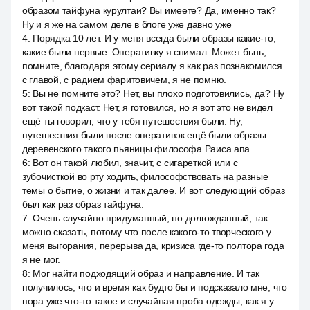
образом тайфуна курултаи? Вы имеете? Да, именно так?
Ну и я же на самом деле в блоге уже давно уже
4
:
Порядка 10 лет. И у меня всегда были образы какие-то,
какие были первые. Оперативку я снимал. Может быть,
помните, благодаря этому сериалу я как раз познакомился
с главой, с радием фаритовичем, я не помню.
5
:
Вы не помните это? Нет, вы плохо подготовились, да? Ну
вот такой подкаст. Нет, я готовился, но я вот это не видел
ещё ты говорил, что у тебя путешествия были. Ну,
путешествия были после оперативок ещё были образы
деревенского такого пьяницы философа Раиса апа.
6
:
Вот он такой любил, значит, с сигареткой или с
зубочисткой во рту ходить, философствовать на разные
темы о бытие, о жизни и так далее. И вот следующий образ
был как раз образ тайфуна.
7
:
Очень случайно придуманный, но долгожданный, так
можно сказать, потому что после какого-то творческого у
меня выгорания, перерыва да, кризиса где-то полтора года
я не мог.
8
:
Мог найти подходящий образ и направление. И так
получилось, что и время как будто бы и подсказало мне, что
пора уже что-то такое и случайная проба одежды, как я у