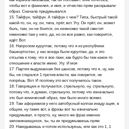
чтобы вот и фамилия, и имя, и отчество прям раскрывали
образ. Сначала придумывался.
15
:
Тайфун, тайфун. А тайфун с чем? Типа, быстрый такой
какой-то, он, ну, он, типа, прёт, вот. Угу. Он прёт, он, может
быть, там, он не боится, он немножко такой свистит
немножко там у него, да, но он все равно, как говорится,
идёт. Вот.
16
:
Напролом курултае, потому что я из республики
башкортостан, у нас всегда были курултаи, да, и это
отсылка к тому, что я все-таки, как будто бы там какое-то
отношение к власти имею. Угу. И моя
17
:
Партия выдуманная без шансов, потому что я, ну, как
бы, не старался 1 против власти, как говорится, не
попрёшь. Вот. И поэтому это вот получилось такое.
18
:
Говорящее и получается, стрельнуло, ну, стрельнуло,
потому что, я думаю, стрельнуло, потому что изначально
это был комический образ, там было много всяких
19
:
Там афоризмов у него автобусный колпак инаду ация, в
общем, ну такие вот, а фразы вот ты изначально
придумывал, я просто, ну, много же фраз именно
запоминающихся, ты, ты их придумываешь прям.
20
:
Накидываешь и потом используешь, или как это 1, 1