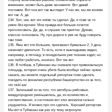
внимание, может быть даже заснимите. Вот давай
поставим. Вот она вот так выглядит. У нас же, мы же можем
вот так. А, да.
134
:
Хоп, чик, вот это клёво ты сделал. Да, я тоже че то
умею без иронии. Мне правда все больше хочется
проголосовать. Да, да, я слушаю так приятно. Думаю,
классно голосовать. Ну, про дороги я уже не буду говорить
там тоже.
135
:
Ямы вот эти большие, приезжают буквально 2, 3 день
начинают двигаться. То есть, если я выкладываю видео,
например, в пятницу, в понедельник уже техника ездит, но
они любят работать, конечно. Вот так вот.
136
:
В толбаза, в Туймазах мы снимали про привокзальную
площадь, которая очень убита была вообще сейчас нужно
сказать, вы можете отдельный репортаж тоже сделать
поездить по вокзалам республики башкортостан из за того,
что nicki ааг
137
:
Записывай из за того, что автобусы рейсовые,
междугородние уменьшились, да, их количество и,
соответственно, и состояние вот этих вокзалов сильно
ухудшилось. И можно про это сделать. Хороший репортаж.
Мы вот в Туймазах как раз эту тему затронули.