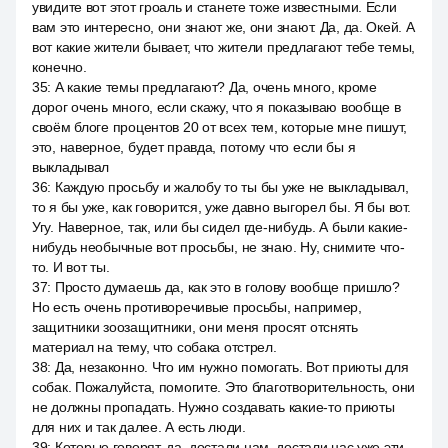
увидите вот этот гроаль и станете тоже известными. Если
вам это интересно, они знают же, они знают. Да, да. Окей. А
вот какие жители бывает, что жители предлагают тебе темы,
конечно.
35
:
А какие темы предлагают? Да, очень много, кроме
дорог очень много, если скажу, что я показываю вообще в
своём блоге процентов 20 от всех тем, которые мне пишут,
это, наверное, будет правда, потому что если бы я
выкладывал
36
:
Каждую просьбу и жалобу то ты бы уже не выкладывал,
то я бы уже, как говорится, уже давно выгорел бы. Я бы вот.
Угу. Наверное, так, или бы сидел где-нибудь. А были какие-
нибудь необычные вот просьбы, не знаю. Ну, снимите что-
то. И вот ты.
37
:
Просто думаешь да, как это в голову вообще пришло?
Но есть очень противоречивые просьбы, например,
защитники зоозащитники, они меня просят отснять
материал на тему, что собака отстрел.
38
:
Да, незаконно. Что им нужно помогать. Вот приюты для
собак. Пожалуйста, помогите. Это благотворительность, они
не должны пропадать. Нужно создавать какие-то приюты
для них и так далее. А есть люди.
39
:
Которые говорят, да, достали нам, достали нас уже эти