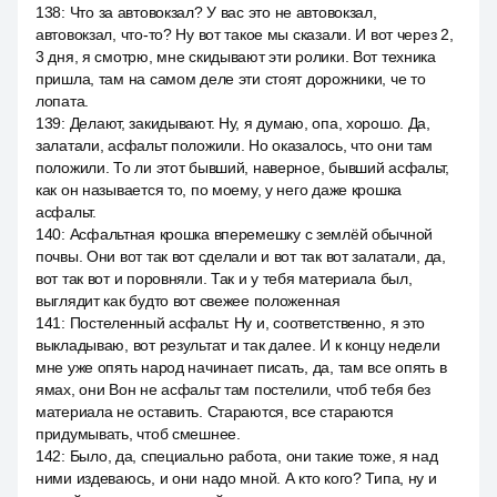
138
:
Что за автовокзал? У вас это не автовокзал,
автовокзал, что-то? Ну вот такое мы сказали. И вот через 2,
3 дня, я смотрю, мне скидывают эти ролики. Вот техника
пришла, там на самом деле эти стоят дорожники, че то
лопата.
139
:
Делают, закидывают. Ну, я думаю, опа, хорошо. Да,
залатали, асфальт положили. Но оказалось, что они там
положили. То ли этот бывший, наверное, бывший асфальт,
как он называется то, по моему, у него даже крошка
асфальт.
140
:
Асфальтная крошка вперемешку с землёй обычной
почвы. Они вот так вот сделали и вот так вот залатали, да,
вот так вот и поровняли. Так и у тебя материала был,
выглядит как будто вот свежее положенная
141
:
Постеленный асфальт. Ну и, соответственно, я это
выкладываю, вот результат и так далее. И к концу недели
мне уже опять народ начинает писать, да, там все опять в
ямах, они Вон не асфальт там постелили, чтоб тебя без
материала не оставить. Стараются, все стараются
придумывать, чтоб смешнее.
142
:
Было, да, специально работа, они такие тоже, я над
ними издеваюсь, и они надо мной. А кто кого? Типа, ну и