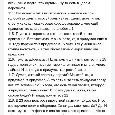
всех нужно подгонять кнутами. Ну то есть в целом
перспекти.
114
:
Возможно у тебя политические имеются не при
голосуй за халык голосуй халык знает, халык знает я так
отвечу хз хз хз пока хорошо хорошо хорошо а мне ещё
нравится что хз это название альбома 1.
115
:
Группа, которая там тоже неважно какой, тоже
прикольно. Вот этот мэтч. А вы знаете, хз, я придумал ещё в
15 году партию хз я придумал в 15 году. Так у меня была
группа вконтакте, и я там писал такие юмористические
предложе.
116
:
Тексты, афоризмы. Ну, пытался шутить и там вот я в 15
году, у меня висит пост, хз, тире халык знает и много, много
лайков. И вот когда я придумал как раз образ, я
117
:
Думал, а какой слоган у партии? Может быть, я
придумал, я придумал. А, то есть я, то есть придумал сразу
вот это вспомнил с 15 года, что есть такая партия, которую
я придумал, халык знает. И потом думаю, а как, какой
слоган будет? И тогда, помните, в 22
118
:
В 23 рост цен, рост ипотечной ставки и так далее. И вот
это звучало прям в обществе. Хз как дальше жить. Да? Да. И
поэтому вот эта фраза и слоган появился прикольно, чётко,