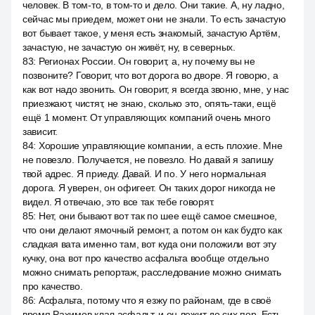
человек. В том-то, в том-то и дело. Они такие. А, ну ладно,
сейчас мы приедем, может они не знали. То есть зачастую
вот бывает такое, у меня есть знакомый, зачастую Артём,
зачастую, не зачастую он живёт, ну, в северных.
83
:
Регионах России. Он говорит, а, ну почему вы не
позвоните? Говорит, что вот дорога во дворе. Я говорю, а
как вот надо звонить. Он говорит, я всегда звоню, мне, у нас
приезжают, чистят, не знаю, сколько это, опять-таки, ещё
ещё 1 момент. От управляющих компаний очень много
зависит.
84
:
Хорошие управляющие компании, а есть плохие. Мне
не повезло. Получается, не повезло. Но давай я запишу
твой адрес. Я приеду. Давай. И по. У него нормальная
дорога. Я уверен, он офигеет. Он таких дорог никогда не
видел. Я отвечаю, это все так тебе говорят.
85
:
Нет, они бывают вот так по шее ещё самое смешное,
что они делают ямочный ремонт, а потом он как будто как
сладкая вата именно там, вот куда они положили вот эту
кучку, она вот про качество асфальта вообще отдельно
можно снимать репортаж, расследование можно снимать
про качество.
86
:
Асфальта, потому что я езжу по районам, где в своё
время Рахимов клал асфальт, и он лежит до сих пор. Есть