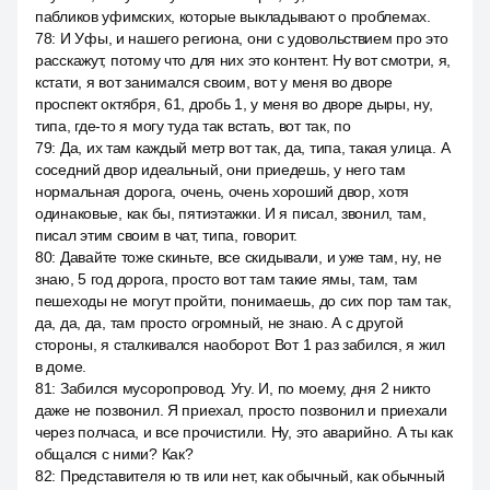
пабликов уфимских, которые выкладывают о проблемах.
78
:
И Уфы, и нашего региона, они с удовольствием про это
расскажут, потому что для них это контент. Ну вот смотри, я,
кстати, я вот занимался своим, вот у меня во дворе
проспект октября, 61, дробь 1, у меня во дворе дыры, ну,
типа, где-то я могу туда так встать, вот так, по
79
:
Да, их там каждый метр вот так, да, типа, такая улица. А
соседний двор идеальный, они приедешь, у него там
нормальная дорога, очень, очень хороший двор, хотя
одинаковые, как бы, пятиэтажки. И я писал, звонил, там,
писал этим своим в чат, типа, говорит.
80
:
Давайте тоже скиньте, все скидывали, и уже там, ну, не
знаю, 5 год дорога, просто вот там такие ямы, там, там
пешеходы не могут пройти, понимаешь, до сих пор там так,
да, да, да, там просто огромный, не знаю. А с другой
стороны, я сталкивался наоборот. Вот 1 раз забился, я жил
в доме.
81
:
Забился мусоропровод. Угу. И, по моему, дня 2 никто
даже не позвонил. Я приехал, просто позвонил и приехали
через полчаса, и все прочистили. Ну, это аварийно. А ты как
общался с ними? Как?
82
:
Представителя ю тв или нет, как обычный, как обычный