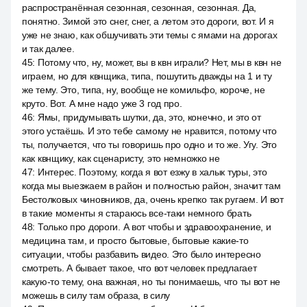
распространённая сезонная, сезонная, сезонная. Да,
понятно. Зимой это снег, снег, а летом это дороги, вот. И я
уже не знаю, как обшучивать эти темы с ямами на дорогах
и так далее.
45
:
Потому что, ну, может, вы в квн играли? Нет, мы в квн не
играем, но для квнщика, типа, пошутить дважды на 1 и ту
же тему. Это, типа, ну, вообще не комильфо, короче, не
круто. Вот. А мне надо уже 3 год про.
46
:
Ямы, придумывать шутки, да, это, конечно, и это от
этого устаёшь. И это тебе самому не нравится, потому что
ты, получается, что ты говоришь про одно и то же. Угу. Это
как квнщику, как сценаристу, это немножко не
47
:
Интерес. Поэтому, когда я вот езжу в халык туры, это
когда мы выезжаем в район и полностью район, значит там
Бестолковых чиновников, да, очень крепко так ругаем. И вот
в такие моменты я стараюсь все-таки немного брать
48
:
Только про дороги. А вот чтобы и здравоохранение, и
медицина там, и просто бытовые, бытовые какие-то
ситуации, чтобы разбавить видео. Это было интересно
смотреть. А бывает такое, что вот человек предлагает
какую-то тему, она важная, но ты понимаешь, что ты вот не
можешь в силу там образа, в силу