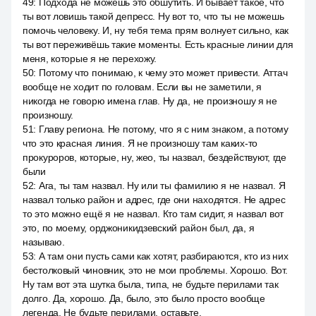
49
:
Подхода не можешь это обшутить. И бывает такое, что
ты вот ловишь такой депресс. Ну вот то, что ты не можешь
помочь человеку. И, ну тебя тема прям волнует сильно, как
ты вот переживёшь такие моменты. Есть красные линии для
меня, которые я не перехожу.
50
:
Потому что понимаю, к чему это может привести. Аттач
вообще не ходит по головам. Если вы не заметили, я
никогда не говорю имена глав. Ну да, не произношу я не
произношу.
51
:
Главу региона. Не потому, что я с ним знаком, а потому
что это красная линия. Я не произношу там каких-то
прокуроров, которые, ну, жео, ты назвал, бездействуют, где
были
52
:
Ага, ты там назвал. Ну или ты фамилию я не назвал. Я
назвал только район и адрес, где они находятся. Не адрес
то это можно ещё я не назвал. Кто там сидит, я назвал вот
это, по моему, орджоникидзевский район был, да, я
называю.
53
:
А там они пусть сами как хотят, разбираются, кто из них
бестолковый чиновник, это не мои проблемы. Хорошо. Вот.
Ну там вот эта шутка была, типа, не будьте перилами так
долго. Да, хорошо. Да, было, это было просто вообще
легенда. Не будьте перилами, оставьте.