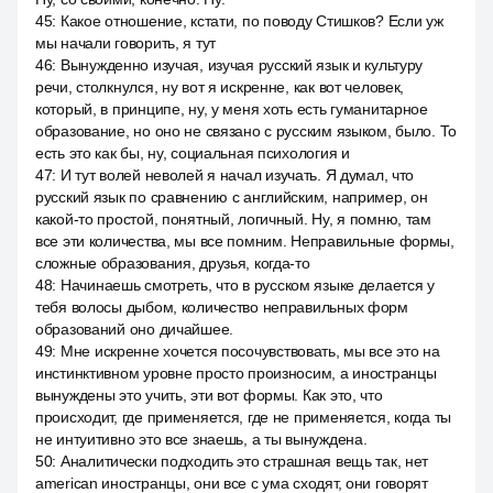
45
:
Какое отношение, кстати, по поводу Стишков? Если уж
мы начали говорить, я тут
46
:
Вынужденно изучая, изучая русский язык и культуру
речи, столкнулся, ну вот я искренне, как вот человек,
который, в принципе, ну, у меня хоть есть гуманитарное
образование, но оно не связано с русским языком, было. То
есть это как бы, ну, социальная психология и
47
:
И тут волей неволей я начал изучать. Я думал, что
русский язык по сравнению с английским, например, он
какой-то простой, понятный, логичный. Ну, я помню, там
все эти количества, мы все помним. Неправильные формы,
сложные образования, друзья, когда-то
48
:
Начинаешь смотреть, что в русском языке делается у
тебя волосы дыбом, количество неправильных форм
образований оно дичайшее.
49
:
Мне искренне хочется посочувствовать, мы все это на
инстинктивном уровне просто произносим, а иностранцы
вынуждены это учить, эти вот формы. Как это, что
происходит, где применяется, где не применяется, когда ты
не интуитивно это все знаешь, а ты вынуждена.
50
:
Аналитически подходить это страшная вещь так, нет
american иностранцы, они все с ума сходят, они говорят