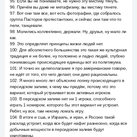
95
:
Если вы не понимаете, не нужно эту мистику тянуть.
96
:
Причём вы даже не метафизику, вы мистику тянете.
97
:
Вот они там все, вот есть фотографии, где собралось
группа Пасторов протестантских, и сейчас они там что-то
пели, танцевали.
98
:
Молились коллективно, держали. Ну, друзья, ну мало ли
как.
99
:
Это определяет принципы жизни людей нет.
100
:
Для абсолютного большинства это такая же культурная
традиция и не более, ну положено и ладно людей, глубоко
понимающих происходящее единицы вот из политикума.
101
:
И точно их целеполагание я про американские говорю,
не идёт от того, кто чего делает, они дико рациональны.
102
:
Я много много лет объясняю логику происходящего в
персидском заливе, к чему мы придём, потому что это
вариант, который устраивает всех активных игроков.
103
:
В персидском заливе нет ни 1 игрока, способного
играть 1 номером, которого бы этот вариант не устроил.
Ребят, ну все, там некому ломать игру.
104
:
В итоге и сша, и Израиль, и иран, и Россию такой
расклад устроит, когда все будет нафиг разнесено, когда все
добычные мощности в персидском заливе будут
уничтожены.