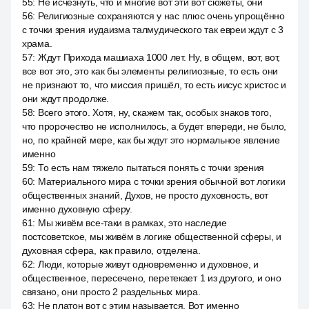
55
:
Не исчезнуть, что и многие вот эти вот сюжеты, они
56
:
Религиозные сохраняются у нас плюс очень упрощённо
с точки зрения иудаизма талмудического так евреи ждут с 3
храма.
57
:
Ждут Прихода машиаха 1000 лет. Ну, в общем, вот, вот,
все вот это, это как бы элементы религиозные, то есть они
не признают то, что миссия пришёл, то есть иисус христос и
они ждут продолже.
58
:
Всего этого. Хотя, ну, скажем так, особых знаков того,
что пророчество не исполнилось, а будет впереди, не было,
но, по крайней мере, как бы ждут это нормальное явление
именно
59
:
То есть нам тяжело пытаться понять с точки зрения
60
:
Материального мира с точки зрения обычной вот логики
общественных знаний, Духов, не просто духовность, вот
именно духовную сферу.
61
:
Мы живём все-таки в рамках, это наследие
постсоветское, мы живём в логике общественной сферы, и
духовная сфера, как правило, отделена.
62
:
Люди, которые живут одновременно и духовное, и
общественное, пересечено, перетекает 1 из другого, и оно
связано, они просто 2 раздельных мира.
63
:
Не платон вот с этим называется. Вот именно