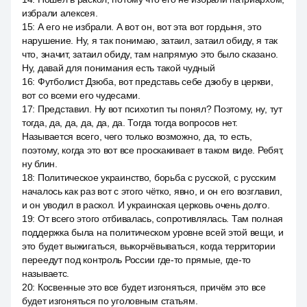
избрали алексея.
15
:
А его не избрали. А вот он, вот эта вот гордыня, это
нарушение. Ну, я так понимаю, затаил, затаил обиду, я так
что, значит, затаил обиду, там напрямую это было сказано.
Ну, давай для понимания есть такой чудный
16
:
Футболист Дзюба, вот представь себе дзюбу в церкви,
вот со всеми его чудесами.
17
:
Представил. Ну вот психотип ты понял? Поэтому, ну, тут
тогда, да, да, да, да, да. Тогда тогда вопросов нет.
Называется всего, чего только возможно, да, то есть,
поэтому, когда это вот все проскакивает в таком виде. Ребят,
ну блин.
18
:
Политическое украинство, борьба с русской, с русским
началось как раз вот с этого чётко, явно, и он его возглавил,
и он уводил в раскол. И украинская церковь очень долго.
19
:
От всего этого отбивалась, сопротивлялась. Там полная
поддержка была на политическом уровне всей этой вещи, и
это будет выжигаться, выкорчёвываться, когда территории
переедут под контроль России где-то прямые, где-то
называетс.
20
:
Косвенные это все будет изгоняться, причём это все
будет изгоняться по уголовным статьям.