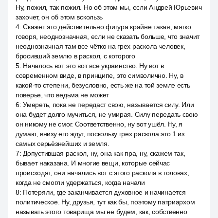
Ну, пожил, так пожил. Но об этом мы, если Андрей Юрьевич
захочет, он об этом вскользь
4
:
Скажет это действительно фигура крайне такая, мягко
говоря, неоднозначная, если не сказать больше, что значит
неоднозначная там все чётко на грех раскола человек,
бросивший землю в раскол, с которого
5
:
Началось вот это вот все украинство. Ну вот в
современном виде, в принципе, это символично. Ну, в
какой-то степени, безусловно, есть же на той земле есть
поверье, что ведьма не может
6
:
Умереть, пока не передаст свою, называется силу. Или
она будет долго мучиться, не умирая. Силу передать свою
он никому не смог. Соответственно, ну вот ушёл. Ну, я
думаю, внизу его ждут, поскольку грех раскола это 1 из
самых серьёзнейших и земля.
7
:
Допустившая раскол, ну, она как пра, ну, скажем так,
бывает наказана. И многие вещи, которые сейчас
происходят, они начались вот с этого раскола в головах,
когда не смогли удержаться, когда начали
8
:
Потеряли, где заканчивается духовное и начинается
политическое. Ну, друзья, тут как бы, поэтому патриархом
называть этого товарища мы не будем, как, собственно