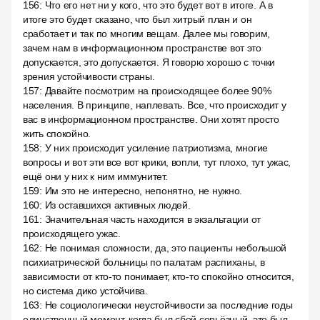
156
:
Что его нет ни у кого, что это будет вот в итоге. А в
итоге это будет сказано, что был хитрый план и он
сработает и так по многим вещам. Далее мы говорим,
зачем нам в информационном пространстве вот это
допускается, это допускается. Я говорю хорошо с точки
зрения устойчивости страны.
157
:
Давайте посмотрим на происходящее более 90%
населения. В принципе, наплевать. Все, что происходит у
вас в информационном пространстве. Они хотят просто
жить спокойно.
158
:
У них происходит усиление патриотизма, многие
вопросы и вот эти все вот крики, вопли, тут плохо, тут ужас,
ещё они у них к ним иммунитет.
159
:
Им это не интересно, непонятно, не нужно.
160
:
Из оставшихся активных людей.
161
:
Значительная часть находится в экзальтации от
происходящего ужас.
162
:
Не понимая сложности, да, это пациенты небольшой
психиатрической больницы по палатам распиханы, в
зависимости от кто-то понимает, кто-то спокойно относится,
но система дико устойчива.
163
:
Не социологически неустойчивости за последние годы
единственный момент, когда был сбой серьёзный, это был