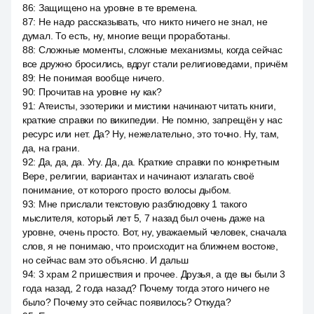
86
:
Защищено на уровне в те времена.
87
:
Не надо рассказывать, что никто ничего не знал, не
думал. То есть, ну, многие вещи проработаны.
88
:
Сложные моменты, сложные механизмы, когда сейчас
все дружно бросились, вдруг стали религиоведами, причём
89
:
Не понимая вообще ничего.
90
:
Прочитав на уровне ну как?
91
:
Атеисты, эзотерики и мистики начинают читать книги,
краткие справки по википедии. Не помню, запрещён у нас
ресурс или нет. Да? Ну, нежелательно, это точно. Ну, там,
да, на грани.
92
:
Да, да, да. Угу. Да, да. Краткие справки по конкретным
Вере, религии, вариантах и начинают излагать своё
понимание, от которого просто волосы дыбом.
93
:
Мне прислали текстовую разблюдовку 1 такого
мыслителя, который лет 5, 7 назад был очень даже на
уровне, очень просто. Вот, ну, уважаемый человек, сначала
слов, я не понимаю, что происходит на ближнем востоке,
но сейчас вам это объясню. И дальш
94
:
3 храм 2 пришествия и прочее. Друзья, а где вы были 3
года назад, 2 года назад? Почему тогда этого ничего не
было? Почему это сейчас появилось? Откуда?