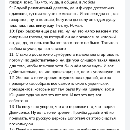
говоря, всех. Так что, ну да, в общем, в любом
9
:
Случай религиозный деятель, да и фигура достаточно
одиозная, тут ничего уже не скажешь. И вот сегодня он, как
говорится, ну, я не знаю, Богу или дьяволу он отдал душу
там, там, там, внизу жду. Нет, ну, Роман.
10
:
Грех раскола ещё раз это, ну, ну, это мягко назовём это
смертным грехом, за который он не покаялся, за который
он, да, да, то есть как бы вот этого всего не было. Так что в
любом случае, да, вот с такого
11
:
С такого достаточно сумбурного начала мы стартовали,
потому что действительно, ну, фигура слишком такая явная
для того, чтобы все-таки хотя бы о нём упомянуть. И вот
действительно, то, что происходит, не, не мы упомянули, но
12
:
Это вот с точки зрения текущих последствий, это вот
примерно как собрать все самое плохое с украинских
президентов, которые вот там были Кучма Кравчук, вот, а
Ющенко туда же вот это вот все. И вот это вот, вот
собственн.
13
:
По весу я не уверен, что это перевесит то, что творил
Денисенко. Ну вот с точки зрения. Причём давайте чётко
понимать, что русскую церковь Бог отвёл от этого счастья,
поскольку он
14
:
Пошёл в раскол, потому что его не избрали патриархом,