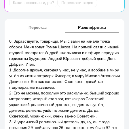
Какая основная идея?
Перескажи видео
Пересказ
Расшифровка
0
:
Здравствуйте, товарищи. Мы с вами на канале точка
сборки. Меня зовут Роман Шахов. На прямой связи с нашей
студией геостратег Андрей школьников и в эфире передача
горизонты будущего. Андрей Юрьевич, добрый день. День.
Добрый. Итак.
1
:
Дорогие друзья, сегодня у нас, не у нас, а вообще в миру
ушёл из жизни патриарх Филарет, в миру Михаил Антонович
Денисенко. Вот как написано. Стоп, стоп, давай так
патриарха мы называем.
2
:
Его не можем, поскольку это раскольник, бывший хорошо
митрополит, который стал вот, вот как раз Советский
украинский религиозный деятель, во деятель ушёл,
деятель, деятель, ушёл из жизни деятель. Да, да,
Советский, украинский, очень важно Советский.
3
:
И украинский религиозный деятель, да, ну, он с года
рождения 29, сейчас у нас 26 год, то есть, ему было 97 лет.