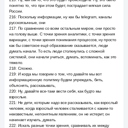
понятно то, что при этом будет, пострадает мягкая сила
России.
216
:
Поскольку информации, ну как бы telegram, каналы
русскоязычные, они
217
:
По сравнению со всем остальным миром, они просто
на голову выше. С точки зрения аналитики, с точки зрения
вариации, с точки зрения понимания процессов, ну просто
как бы советское ещё образование сказывается, люди
думать начали. То есть люди столкнулись с сложной
системой, они начали учиться, думать, вспоминать, как это
тяжело.
218
:
Сложно.
219
:
И когда мы говорим о том, что давайте мы вот
информационную политику будем упреждать, бить,
объяснять, рассказывать,
220
:
Ну, давайте все-таки вести себя, как будто мы
взрослые.
221
:
Не дети, которым надо все рассказывать, как взрослый
человек, когда взрослый человек сталкивается с каким-то
неизвестным, непонятным явлением, он не истерит, он
начинает изучать, думать.
222
:
Искать разные точки зрения, сравнивать их между