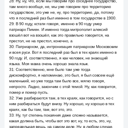
28
:
Ну, ну, что, если мы говорим про соседнее государство,
там много вообще, не, мы уже говорим про территорию
государством, это уже не, ну, про территорию, да, потому
что я последний раз был именно в том государстве в 1900.
29
:
В 90 году, кстати говоря, именно в 90 году умер
патриарх Пимен. И именно тогда митрополит алексий
взошёл вот на взошёл, как это правильно говорится, на
престол, не на престол, конечно, а
30
:
Патриархом, да, интронизация патриархом Московским
и всея руси. Вот я последний раз был в тех краях именно в
90 году. И, соответственно, я как человек, не знающий
языка. Моя мама очень хорошо знала язык.
31
:
Соответственно, мне было там уже тогда
дискомфортно, я напоминаю, это был, я был совсем ещё
маленький, но уже тогда там было все, мягко говоря,
непросто. Ладно, закончим с этой темой. Ну, как говорится,
помер и помер пусть.
32
:
Уже разбираются там, в тех краях, как говорится, но с
ним разбираться будут внизу. Ну хорошо, ну хорошо в тех
краях, как бы там, там, вот это, это.
33
:
Ну, тут степень покаяния даже сложно называется,
какая должна быть, чтобы вот это вот, ну, то есть, это, ну,
запредельная вещь, на самом деле. Ну, в любом случае,