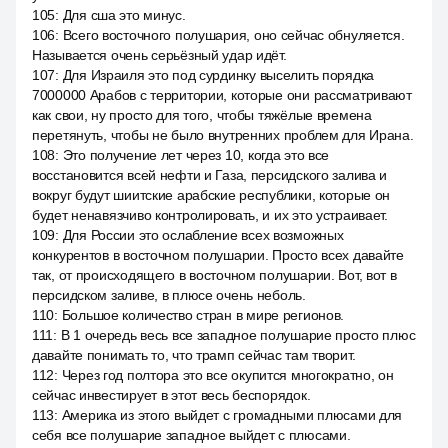
105
:
Для сша это минус.
106
:
Всего восточного полушария, оно сейчас обнуляется.
Называется очень серьёзный удар идёт.
107
:
Для Израиля это под сурдинку выселить порядка
7000000 Арабов с территории, которые они рассматривают
как свои, ну просто для того, чтобы тяжёлые времена
перетянуть, чтобы не было внутренних проблем для Ирана.
108
:
Это получение лет через 10, когда это все
восстановится всей нефти и Газа, персидского залива и
вокруг будут шиитские арабские республики, которые он
будет ненавязчиво контролировать, и их это устраивает.
109
:
Для России это ослабление всех возможных
конкурентов в восточном полушарии. Просто всех давайте
так, от происходящего в восточном полушарии. Вот, вот в
персидском заливе, в плюсе очень неболь.
110
:
Большое количество стран в мире регионов.
111
:
В 1 очередь весь все западное полушарие просто плюс
давайте понимать то, что трамп сейчас там творит.
112
:
Через год полтора это все окупится многократно, он
сейчас инвестирует в этот весь беспорядок.
113
:
Америка из этого выйдет с громадными плюсами для
себя все полушарие западное выйдет с плюсами.