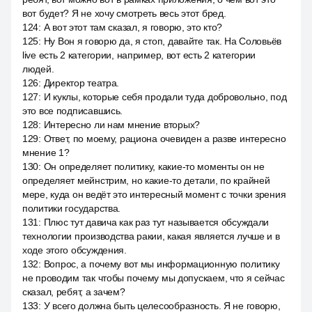
вот будет? Я не хочу смотреть весь этот бред.
124
:
А вот этот там сказал, я говорю, это кто?
125
:
Ну Вон я говорю да, я стоп, давайте так. На Соловьёв
live есть 2 категории, например, вот есть 2 категории
людей.
126
:
Директор театра.
127
:
И куклы, которые себя продали туда добровольно, под
это все подписавшись.
128
:
Интересно ли нам мнение вторых?
129
:
Ответ, по моему, рациона очевиден а разве интересно
мнение 1?
130
:
Он определяет политику, какие-то моменты он не
определяет мейнстрим, но какие-то детали, по крайней
мере, куда он ведёт это интересный момент с точки зрения
политики государства.
131
:
Плюс тут давича как раз тут называется обсуждали
технологии производства ракии, какая является лучше и в
ходе этого обсуждения.
132
:
Вопрос, а почему вот мы информационную политику
не проводим так чтобы почему мы допускаем, что я сейчас
сказал, ребят, а зачем?
133
:
У всего должна быть целесообразность. Я не говорю,