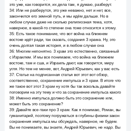
это уже, как говорится, их дела там, я думаю, разберут.
34
:
Или не разберутся, это уже неважно, нет и нет, все,
закончился его земной путь, и мы идём дальше. Но в
любом случае даже не сколько религиозная тема, хотя,
наверное, в какой-то степени она тоже относится к этому.
35
:
Есть такое понимание, что вот война на ближнем
востоке идёт ради, так сказать, создания 3 храма. Ну, это
очень долгая такая история, и в любом случае она
36
:
Многим непонятно. 3 храм это естественно, связанный
с Израилем. И мы все понимаем, что война на ближнем
востоке, там и сша, и Израиль дают, как говорится, миру
угля. Но тем не менее, вот, Андрей Юрьевич, как у вас есть
37
:
Статье на подписанная статья вот этот вот обзор,
соответственно, сохранение импульса и 3 храм. В итоге что
же такое вот этот 3 храм ну хотя бы так вскользь давайте
поговорим на эту тему и что за сохранение импульса какого
38
:
Именно импульса должно быть это сохранение или,
может быть это сохранение?
39
:
Давайте все-таки про 3 храм. Как я понимаю, Роман, вы
гуманитарий, поэтому погружаться в глубины физики закон
сохранения импульса мы обсуждать, наверное, не будем.
Вы не понимаете, вы знаете, Андрей Юрьевич, не надо. Вы