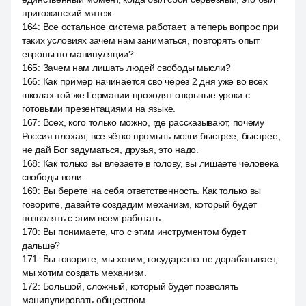
пригожинский мятеж.
164
:
Все остальное система работает, а теперь вопрос при
таких условиях зачем нам заниматься, повторять опыт
европы по манипуляции?
165
:
Зачем нам лишать людей свободы мысли?
166
:
Как пример начинается сво через 2 дня уже во всех
школах той же Германии проходят открытые уроки с
готовыми презентациями на языке.
167
:
Всех, кого только можно, где рассказывают, почему
Россия плохая, все чётко промыть мозги быстрее, быстрее,
не дай Бог задуматься, друзья, это надо.
168
:
Как только вы влезаете в голову, вы лишаете человека
свободы воли.
169
:
Вы берете на себя ответственность. Как только вы
говорите, давайте создадим механизм, который будет
позволять с этим всем работать.
170
:
Вы понимаете, что с этим инструментом будет
дальше?
171
:
Вы говорите, мы хотим, государство не дорабатывает,
мы хотим создать механизм.
172
:
Большой, сложный, который будет позволять
манипулировать обществом.