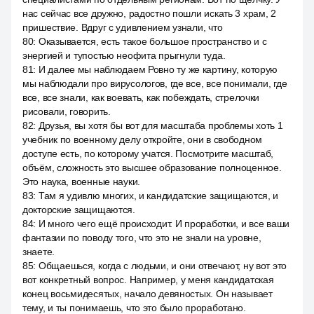
нас сейчас все дружно, радостно пошли искать 3 храм, 2
пришествие. Вдруг с удивлением узнали, что
80
:
Оказывается, есть такое большое пространство и с
энергией и тупостью неофита прыгнули туда.
81
:
И далее мы наблюдаем Ровно ту же картину, которую
мы наблюдали про вирусологов, где все, все понимали, где
все, все знали, как воевать, как побеждать, стрелочки
рисовали, говорить.
82
:
Друзья, вы хотя бы вот для масштаба проблемы хоть 1
учебник по военному делу откройте, они в свободном
доступе есть, по которому учатся. Посмотрите масштаб,
объём, сложность это высшее образование полноценное.
Это наука, военные науки.
83
:
Там я удивлю многих, и кандидатские защищаются, и
докторские защищаются.
84
:
И много чего ещё происходит. И проработки, и все ваши
фантазии по поводу того, что это не знали на уровне,
знаете.
85
:
Общаешься, когда с людьми, и они отвечают, ну вот это
вот конкретный вопрос. Например, у меня кандидатская
конец восьмидесятых, начало девяностых. Он называет
тему, и ты понимаешь, что это было проработано.