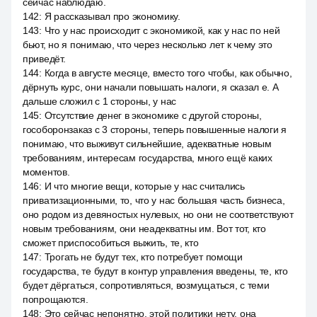
сейчас наблюдаю.
142
:
Я рассказывал про экономику.
143
:
Что у нас происходит с экономикой, как у нас по ней
бьют, но я понимаю, что через несколько лет к чему это
приведёт.
144
:
Когда в августе месяце, вместо того чтобы, как обычно,
дёрнуть курс, они начали повышать налоги, я сказал е. А
дальше сложил с 1 стороны, у нас
145
:
Отсутствие денег в экономике с другой стороны,
гособоронзаказ с 3 стороны, теперь повышенные налоги я
понимаю, что выживут сильнейшие, адекватные новым
требованиям, интересам государства, много ещё каких
моментов.
146
:
И что многие вещи, которые у нас считались
приватизационными, то, что у нас большая часть бизнеса,
оно родом из девяностых нулевых, но они не соответствуют
новым требованиям, они неадекватны им. Вот тот, кто
сможет приспособиться выжить, те, кто
147
:
Трогать не будут тех, кто потребует помощи
государства, те будут в контур управления введены, те, кто
будет дёргаться, сопротивляться, возмущаться, с теми
попрощаются.
148
:
Это сейчас непонятно, этой политики нету, она