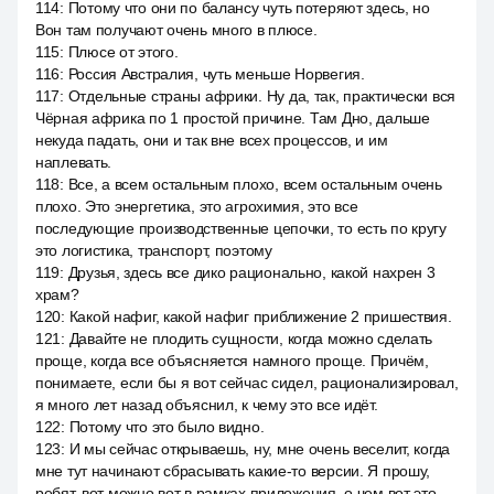
114
:
Потому что они по балансу чуть потеряют здесь, но
Вон там получают очень много в плюсе.
115
:
Плюсе от этого.
116
:
Россия Австралия, чуть меньше Норвегия.
117
:
Отдельные страны африки. Ну да, так, практически вся
Чёрная африка по 1 простой причине. Там Дно, дальше
некуда падать, они и так вне всех процессов, и им
наплевать.
118
:
Все, а всем остальным плохо, всем остальным очень
плохо. Это энергетика, это агрохимия, это все
последующие производственные цепочки, то есть по кругу
это логистика, транспорт, поэтому
119
:
Друзья, здесь все дико рационально, какой нахрен 3
храм?
120
:
Какой нафиг, какой нафиг приближение 2 пришествия.
121
:
Давайте не плодить сущности, когда можно сделать
проще, когда все объясняется намного проще. Причём,
понимаете, если бы я вот сейчас сидел, рационализировал,
я много лет назад объяснил, к чему это все идёт.
122
:
Потому что это было видно.
123
:
И мы сейчас открываешь, ну, мне очень веселит, когда
мне тут начинают сбрасывать какие-то версии. Я прошу,
ребят, вот можно вот в рамках приложения, о чем вот это