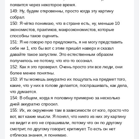
появится через некоторое время.
149
:
Ну, будем откровенны, просто когда эту картину
собрал.
150
:
Я чётко понимаю, что в стране есть, ну, меньше 10
экономистов, практиков, макроэкономистов, которые
способны такое оценить.
151
:
Я не говорю про предложить, я не могу представить
себе ни 1, кто бы вот с этим пришёл наверх и сказал
давайте такое запустим. Это естественным образом
получилось не потому, что кто-то осознал.
152
:
Как я это проверил. Очень просто эти все люди, они
более менее понятны.
153
:
И ты можешь аккуратно их пощупать на предмет того,
какие, что у них в голове делается, поспрашивать, как дела,
что думается.
154
:
В общем, когда я половину примерно за несколько
дней аккуратно спросил.
155
:
Их, их окружение там в зависимости от кого, просто что
вот, вот какие мысли. Я понял, что никто из них эту картину
не видит и его не спрашивали, потому что он по другому
смотрит, по другому говорит, критикует. То есть он нет
отблеска знания, я понимаю.