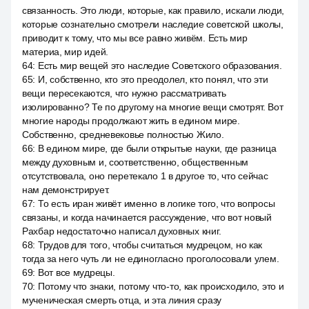
связанность. Это люди, которые, как правило, искали люди,
которые сознательно смотрели наследие советской школы,
приводит к тому, что мы все равно живём. Есть мир
материа, мир идей.
64
:
Есть мир вещей это наследие Советского образования.
65
:
И, собственно, кто это преодолел, кто понял, что эти
вещи пересекаются, что нужно рассматривать
изолированно? Те по другому на многие вещи смотрят. Вот
многие народы продолжают жить в едином мире.
Собственно, средневековье полностью Жило.
66
:
В едином мире, где были открытые науки, где разница
между духовным и, соответственно, общественным
отсутствовала, оно перетекало 1 в другое то, что сейчас
нам демонстрирует.
67
:
То есть иран живёт именно в логике того, что вопросы
связаны, и когда начинается рассуждение, что вот новый
Рахбар недостаточно написал духовных книг.
68
:
Трудов для того, чтобы считаться мудрецом, но как
тогда за него чуть ли не единогласно проголосовали улем.
69
:
Вот все мудрецы.
70
:
Потому что знаки, потому что-то, как происходило, это и
мученическая смерть отца, и эта линия сразу