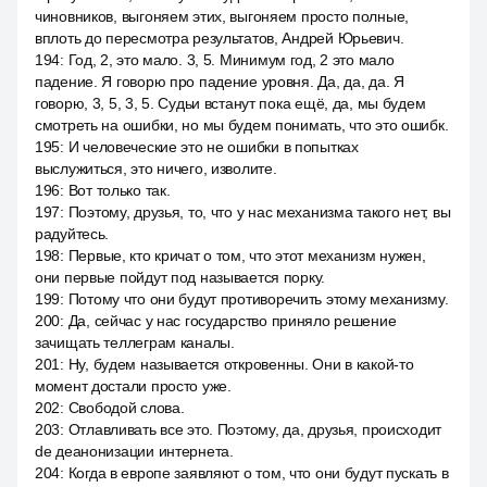
чиновников, выгоняем этих, выгоняем просто полные,
вплоть до пересмотра результатов, Андрей Юрьевич.
194
:
Год, 2, это мало. 3, 5. Минимум год, 2 это мало
падение. Я говорю про падение уровня. Да, да, да. Я
говорю, 3, 5, 3, 5. Судьи встанут пока ещё, да, мы будем
смотреть на ошибки, но мы будем понимать, что это ошибк.
195
:
И человеческие это не ошибки в попытках
выслужиться, это ничего, изволите.
196
:
Вот только так.
197
:
Поэтому, друзья, то, что у нас механизма такого нет, вы
радуйтесь.
198
:
Первые, кто кричат о том, что этот механизм нужен,
они первые пойдут под называется порку.
199
:
Потому что они будут противоречить этому механизму.
200
:
Да, сейчас у нас государство приняло решение
зачищать теллеграм каналы.
201
:
Ну, будем называется откровенны. Они в какой-то
момент достали просто уже.
202
:
Свободой слова.
203
:
Отлавливать все это. Поэтому, да, друзья, происходит
de деанонизации интернета.
204
:
Когда в европе заявляют о том, что они будут пускать в