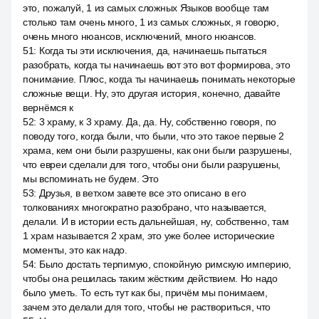
это, пожалуй, 1 из самых сложных Языков вообще там
столько там очень много, 1 из самых сложных, я говорю,
очень много нюансов, исключений, много нюансов.
51
:
Когда ты эти исключения, да, начинаешь пытаться
разобрать, когда ты начинаешь вот это вот формирова, это
понимание. Плюс, когда ты начинаешь понимать некоторые
сложные вещи. Ну, это другая история, конечно, давайте
вернёмся к
52
:
3 храму, к 3 храму. Да, да. Ну, собственно говоря, по
поводу того, когда были, что были, что это такое первые 2
храма, кем они были разрушены, как они были разрушены,
что евреи сделали для того, чтобы они были разрушены,
мы вспоминать не будем. Это
53
:
Друзья, в ветхом завете все это описано в его
толкованиях многократно разобрано, что называется,
делали. И в истории есть дальнейшая, ну, собственно, там
1 храм называется 2 храм, это уже более исторические
моменты, это как надо.
54
:
Было достать терпимую, спокойную римскую империю,
чтобы она решилась таким жёстким действием. Но надо
было уметь. То есть тут как бы, причём мы понимаем,
зачем это делали для того, чтобы не раствориться, что