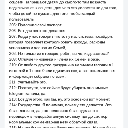
соцсети, запрещают детям до какого-то там возраста
подключаться к соцсети, для чего это делается не для того,
чтобы детей не пускать для того, чтобы каждый
пользователь
205
:
Приложил свой паспорт.
206
:
Вот для чего это делается.
207
:
Когда у нас говорят, что вот у нас система посейдон,
которая позволяет контролировать доходы, расходы
чиновников и членов их Семей,
208
:
Но только их я говорю, ребят, вы че, издеваетесь?
209
:
Отличие чиновника и члена их Семей в базе.
210
:
От любого другого гражданина наличием галочки в 1
из полей в 1 поле 0 или единичка все, а все остальное вся
информация собрана по всем.
211
:
Учитывайте это.
212
:
Поэтому то, что сейчас будут убирать анонимные
telegram каналы, да.
213
:
Вот для этого, как бы, ну, это основной вот момент.
214
:
Государства. Я понимаю, почему это делается. Это
было логично, да, это нелогично было сделано с
переводом в недоработанную систему, где до сих пор
нормальных комментариев нету обратной связи.
215
:
Ну, как бы то, что это будет происходить. Ну, это было