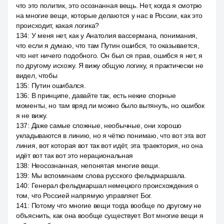
что это политик, это осознанная вещь. Нет, когда я смотрю
на многие вещи, которые делаются у нас в России, как это
происходит, какая логика?
134
:
У меня нет, как у Анатолия вассермана, понимания,
что если я думаю, что там Путин ошибся, то оказывается,
что нет ничего подобного. Он был ся прав, ошибся я нет, я
по другому исхожу. Я вижу общую логику, я практически не
видел, чтобы
135
:
Путин ошибался.
136
:
В принципе, давайте так, есть некие спорные
моменты, но там вряд ли можно было вытянуть, но ошибок
я не вижу.
137
:
Даже самые сложные, необычные, они хорошо
укладываются в линию, но я чётко понимаю, что вот эта вот
линия, вот которая вот так вот идёт, эта траектория, но она
идёт вот так вот это нерациональная
138
:
Неосознанная, непонятая многие вещи.
139
:
Мы вспоминаем слова русского фельдмаршала.
140
:
Генерал фельдмаршал немецкого происхождения о
том, что Россией напрямую управляет Бог.
141
:
Потому что многие вещи тогда вообще по другому не
объяснить, как она вообще существует. Вот многие вещи я