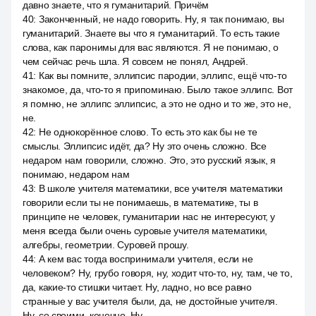
давно знаете, что я гуманитарий. Причём
40
:
Законченный, не надо говорить. Ну, я так понимаю, вы
гуманитарий. Знаете вы что я гуманитарий. То есть такие
слова, как паронимы для вас являются. Я не понимаю, о
чем сейчас речь шла. Я совсем не понял, Андрей.
41
:
Как вы помните, эллипсис пародии, эллипс, ещё что-то
знакомое, да, что-то я припоминаю. Было такое эллипс. Вот
я помню, не эллипс эллипсис, а это не одно и то же, это не,
не.
42
:
Не однокорённое слово. То есть это как бы не те
смыслы. Эллипсис идёт, да? Ну это очень сложно. Все
недаром нам говорили, сложно. Это, это русский язык, я
понимаю, недаром нам
43
:
В школе учителя математики, все учителя математики
говорили если ты не понимаешь, в математике, ты в
принципе не человек, гуманитарии нас не интересуют, у
меня всегда были очень суровые учителя математики,
алгебры, геометрии. Суровей прошу.
44
:
А кем вас тогда воспринимали учителя, если не
человеком? Ну, грубо говоря, ну, ходит что-то, ну, там, че то,
да, какие-то стишки читает. Ну, ладно, но все равно
странные у вас учителя были, да, не достойные учителя.
Ну, со своими, конечно. Ну.