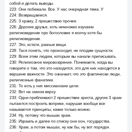
собой и делать выводы.
223
:
Они побежали. Все. У нас очередная тема. У
224
:
Возвращаемся.
225
:
3 храму, 2 пришествию прочее.
226
:
Дорогие друзья, хоть немножко изучаем
религиоведение про богословие я молчу хотя бы
религиоведение.
227
:
Это, кстати, разные вещи.
228
:
Тася понять, что происходит, не плодим сущности.
229
:
Всем этим людям, которым вы начали приписывать.
230
:
Религиозное мировоззрение. Понимаете, когда вы
говорите о том, что это находится, это для них находится в
вершине важности. Это означает, что это фактически люди,
религиозные фанатики.
231
:
То есть у них миссианские цели.
232
:
Вот на самом верху.
233
:
Одни приближают 2 пришествие христа, другие 3 храм
пытаются построить вопреки, нарушая вообще все
называется принципы, какие только можно.
234
:
Ну, потому что мышах храм.
235
:
Израиль и далее по списку они оон, государства.
236
:
Храм, а потом мышах, ну как бы, ну вот порядок