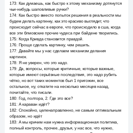
173
:
Как думаешь, как быстро к этому механизму дотянутся
чьи-нибудь шаловливые ручки?
174
:
Как быстро вместо попыток решения в реальности мы
будем делать картинку, как это красиво выглядит, что
происходит сейчас в европе, что происходило в сша, когда
все эти блмовские прочие чудеса при байдене творились.
175
:
Когда Кривда становится правдой.
176
:
Проще сделать картинку, чем решить.
177
:
Давайте мы у нас сделаем механизм делания
картинок.
178
:
Я не уверен, что это надо.
179
:
Да, вопросы, которые критичные, которые важные,
которые имеют серьёзные последствия, это надо рубить
чётко, но вот таких моментов был 1 пригожин, все
остальное, ну, откатите на несколько месяцев назад,
почитайте, что писали.
180
:
Год, полтора, 2. Где это все?
181
:
А караван идёт?
182
:
Спокойно, целенаправленно, не самым оптимальным
образом, но идёт
183
:
А мы кричим нам нужна информационная политика,
полный контроль, прочее, друзья, у нас все, что нужно,