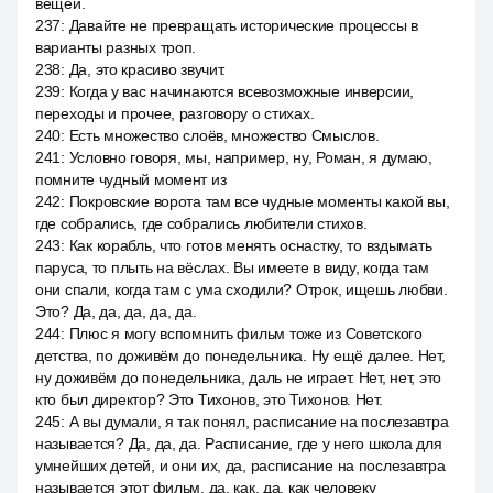
вещей.
237
:
Давайте не превращать исторические процессы в
варианты разных троп.
238
:
Да, это красиво звучит.
239
:
Когда у вас начинаются всевозможные инверсии,
переходы и прочее, разговору о стихах.
240
:
Есть множество слоёв, множество Смыслов.
241
:
Условно говоря, мы, например, ну, Роман, я думаю,
помните чудный момент из
242
:
Покровские ворота там все чудные моменты какой вы,
где собрались, где собрались любители стихов.
243
:
Как корабль, что готов менять оснастку, то вздымать
паруса, то плыть на вёслах. Вы имеете в виду, когда там
они спали, когда там с ума сходили? Отрок, ищешь любви.
Это? Да, да, да, да, да.
244
:
Плюс я могу вспомнить фильм тоже из Советского
детства, по доживём до понедельника. Ну ещё далее. Нет,
ну доживём до понедельника, даль не играет. Нет, нет, это
кто был директор? Это Тихонов, это Тихонов. Нет.
245
:
А вы думали, я так понял, расписание на послезавтра
называется? Да, да, да. Расписание, где у него школа для
умнейших детей, и они их, да, расписание на послезавтра
называется этот фильм, да, как, да, как человеку