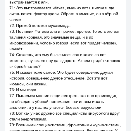
выстраивается к али.
71
:
Это выстраивается чёткая, именно вот шиитская, где
очень важен фактор крови. Обрати внимание, он в чёрной
чалме.
72
:
Прямой потомок мухаммеда.
73
:
По линии Фатима али и прочее, прочее. То есть это вот
та линия кровная, это значимые вещи, и в их
мировоззрении, условно говоря, если вот придёт человек,
начнёт
74
:
Скажешь, что ему был снился сон и какие-то вот
моменты, ну, скажет, ну да, здорово. А если придёт человек
в чёрной чалме?
75
:
И скажет тоже самое. Это будет совершенно другая
история, совершенно другое отношение. Вот эти вот
нюансы, они важны.
76
:
И мы когда
77
:
Пытаемся многие вещи смотреть, как оно происходит,
не обладая глубиной понимания, начинаем искать
аналогии, и у нас получаются боевые вирусологи.
78
:
Вот как у нас дружно все специалисты вирусологи вдруг
стали энергетиками.
79
:
Военными специалистами, фронтовыми журналистами,
специалистами по отдельным регионам. Вот по щелчку. У