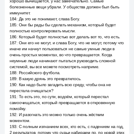
хорошо вычищается, у нас замечательно. Самые
болезненные вещи убрали. У общества должен был быть
иммунитет.
184
:
Да это не понимают, слава Богу.
185
:
Они бы рады бы сделать механизм, который будет
полностью контролировать мысли.
186
:
Который будет полностью вот делать вот то, что есть.
187
:
Они его не могут, и слава Богу, что не могут, потому что
иначе им начнут пользоваться не самые умные люди в
очень простых моментах, во что превращается. Когда
неумные люди начинают пытаться руководить сложной
системой, вы все можете посмотреть наприме.
188
:
Российского футбола.
189
:
В какую дрянь это превратилось.
190
:
Как надо было загадить всю среду, чтобы она не
перестала очищаться?
191
:
То есть это, по сути, водоём, который перестал
самоочищаться, который превращается в откровенную
помойку.
192
:
И разогнать это можно только очень жёстким
моментом.
193
:
С полным изгнанием всех, кто есть, с падением на год,
2 результатов, потому что судьи набираем по, по новой этих