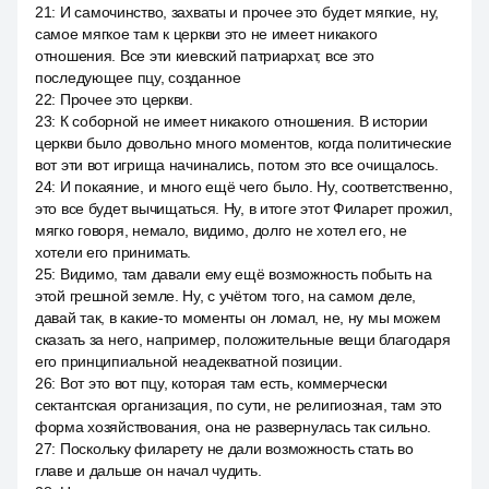
21
:
И самочинство, захваты и прочее это будет мягкие, ну,
самое мягкое там к церкви это не имеет никакого
отношения. Все эти киевский патриархат, все это
последующее пцу, созданное
22
:
Прочее это церкви.
23
:
К соборной не имеет никакого отношения. В истории
церкви было довольно много моментов, когда политические
вот эти вот игрища начинались, потом это все очищалось.
24
:
И покаяние, и много ещё чего было. Ну, соответственно,
это все будет вычищаться. Ну, в итоге этот Филарет прожил,
мягко говоря, немало, видимо, долго не хотел его, не
хотели его принимать.
25
:
Видимо, там давали ему ещё возможность побыть на
этой грешной земле. Ну, с учётом того, на самом деле,
давай так, в какие-то моменты он ломал, не, ну мы можем
сказать за него, например, положительные вещи благодаря
его принципиальной неадекватной позиции.
26
:
Вот это вот пцу, которая там есть, коммерчески
сектантская организация, по сути, не религиозная, там это
форма хозяйствования, она не развернулась так сильно.
27
:
Поскольку филарету не дали возможность стать во
главе и дальше он начал чудить.