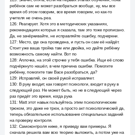
ребёнок сам не может разобраться вообще, ну, мы все
время об этом говорим, все время говорим, но как-то
учителя не очень реа.
126
:
Реагирует. Хотя это в методических указаниях,
рекомендациях которых я сказала, там это тоже прописано.
Да, не зачёркивайте, не исправляйте ошибку, подчеркни.
127
:
Место, где она проведена, и пусть он сам её найдёт.
Стоит уже ваша тройка там или двойка, но дайте ребёнку
возможность самому найти. Вот по
128
:
Аллочка, на этой строчке у тебя ошибка. Ищи её слово
подчёркнуто нашёл, в чем причина ошибки. Помогите
ребёнку, помогите там Васе разобраться, да?
129
:
Исправляй, он своей рукой исправляет.
130
:
В руку входит, как говорят психологи, входит в руку в
следующий раз. Не может быть, но не в следующий через
раз придёт это время, когда рука
131
:
Matt этот навык пользуйтесь этим психологическим
трюком, это даже не трюк, а просто акт психологический да,
теперь обязательное использование специальных заданий
на проверку контроля.
132
:
Самоконтроля ниже, я приведу вам примеры. Я
сначала решила вам всю теорию выложить, а потом уже на