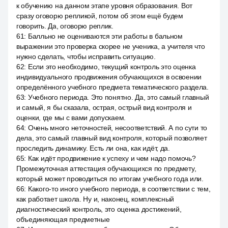
к обучению на данном этапе уровня образования. Вот
сразу оговорю репликой, потом об этом ещё будем
говорить. Да, оговорю реплик.
61
:
Балльно не оцениваются эти работы в бальном
выражении это проверка скорее не ученика, а учителя что
нужно сделать, чтобы исправить ситуацию.
62
:
Если это необходимо, текущий контроль это оценка
индивидуального продвижения обучающихся в освоении
определённого учебного предмета тематического раздела.
63
:
Учебного периода. Это понятно. Да, это самый главный
и самый, я бы сказала, острая, острый вид контроля и
оценки, где мы с вами допускаем.
64
:
Очень много неточностей, несоответствий. А по сути то
дела, это самый главный вид контроля, который позволяет
проследить динамику. Есть ли она, как идёт, да.
65
:
Как идёт продвижение к успеху и чем надо помочь?
Промежуточная аттестация обучающихся по предмету,
который может проводиться по итогам учебного года или.
66
:
Какого-то иного учебного периода, в соответствии с тем,
как работает школа. Ну и, наконец, комплексный
диагностический контроль, это оценка достижений,
объединяющая предметные