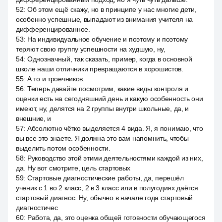
52
:
Об этом ещё скажу, но в принципе у нас многие дети,
особенно успешные, выпадают из внимания учителя на
дифференцированное.
53
:
На индивидуальное обучение и поэтому и поэтому
теряют свою группу успешности на худшую, ну,
54
:
Однозначный, так сказать, пример, когда в основной
школе наши отличники превращаются в хорошистов.
55
:
А то и троечников.
56
:
Теперь давайте посмотрим, какие виды контроля и
оценки есть на сегодняшний день и какую особенность они
имеют, ну, делятся на 2 группы внутри школьные, да, и
внешние, и
57
:
Абсолютно чётко выделяется 4 вида. Я, я понимаю, что
вы все это знаете. Я должна это вам напомнить, чтобы
выделить потом особенности.
58
:
Руководство этой этими деятельностями каждой из них,
да. Ну вот смотрите, цель стартовых
59
:
Стартовые диагностические работы, да, перешёл
ученик с 1 во 2 класс, 2 в 3 класс или в полугодиях даётся
стартовый диагнос. Ну, обычно в начале года стартовый
диагностичес
60
:
Работа, да, это оценка общей готовности обучающегося