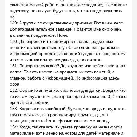
самостоятельной работе, дав похожее задание, вы снимете
подсказку, но они уже будут знать, что это надо разделить
на
149
:
2 группы по существенному признаку. Вот в чем дело.
Вот это замечательное задание. Нравится мне оно очень,
да, значит, предметное. Поня.
150
:
Да, определить сформированность предметных
понятий и универсального учебного действия, работы с
информацией предметных понятий тут достаточно, потому
что это хищник или травоядное, да, так сказать.
151
:
По характеру какое? Да, крупное или небольшое и так
далее. То есть несколько предметных есть понятий, а
главное, работа с информацией. Но информация здесь
обра.
152
:
Обратите внимание, она новая для детей. Вряд ли кто-
то из там, ну это тоже, наверное, для 3 класса, но 3, 4 класс
вряд ли эти ребятки
153
:
Встречались капибарой. Думаю, что вряд ли, ну, кто-то
там встречался, он проанализирует лучше, да, а в
принципе, вот это 1 этап формирования метапред.
154
:
Когда, так сказать, вы даёте проверку на незнакомом
материале и вот именно на новом для детей материале и