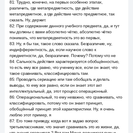
81
:
Трудно, конечно, на первых особенно этапах,
различить, где метапредметность, где действие
метапредметное, а где действие чисто предметное, так
сказать. Ну, держит.
82
:
При содержании данного учебного предмета, да, и тут
мы должны с вами абсолютно чётко, абсолютно чётко
понимать, что метапредметность это во первых,
83
:
Ну, я бы так, такое слово сказала. Безразличие, ну,
индифферентность, да, если научное слово к
предметности, да, безразличие. Почему? Потому что не
84
:
Сальность действия характеризуется обобщённостью,
то есть ему все равно, что ученику все, если он знает, что
такое сравнивать, классифицировать там.
85
:
Проводить сериацию или там обобщать и делать
выводы, то ему все равно, если он знает этот акт
интеллектуальный, да, этот процесс операционный.
86
:
Операциональный, то ему неважно, что сравнивать, что
классифицировать, потому что он знает принцип,
обобщённый принцип этой характеристики. Ну, я очень
люблю этот пример, я
87
:
Его тоже приведу, когда вот я задаю вопрос
третьеклассникам, что значит сравнивать это из жизни, да,
что значит сравнивать? Вот там Миша поднимает руку и