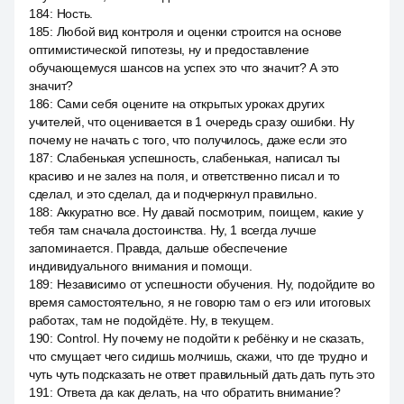
184
:
Ность.
185
:
Любой вид контроля и оценки строится на основе
оптимистической гипотезы, ну и предоставление
обучающемуся шансов на успех это что значит? А это
значит?
186
:
Сами себя оцените на открытых уроках других
учителей, что оценивается в 1 очередь сразу ошибки. Ну
почему не начать с того, что получилось, даже если это
187
:
Слабенькая успешность, слабенькая, написал ты
красиво и не залез на поля, и ответственно писал и то
сделал, и это сделал, да и подчеркнул правильно.
188
:
Аккуратно все. Ну давай посмотрим, поищем, какие у
тебя там сначала достоинства. Ну, 1 всегда лучше
запоминается. Правда, дальше обеспечение
индивидуального внимания и помощи.
189
:
Независимо от успешности обучения. Ну, подойдите во
время самостоятельно, я не говорю там о егэ или итоговых
работах, там не подойдёте. Ну, в текущем.
190
:
Control. Ну почему не подойти к ребёнку и не сказать,
что смущает чего сидишь молчишь, скажи, что где трудно и
чуть чуть подсказать не ответ правильный дать дать путь это
191
:
Ответа да как делать, на что обратить внимание?