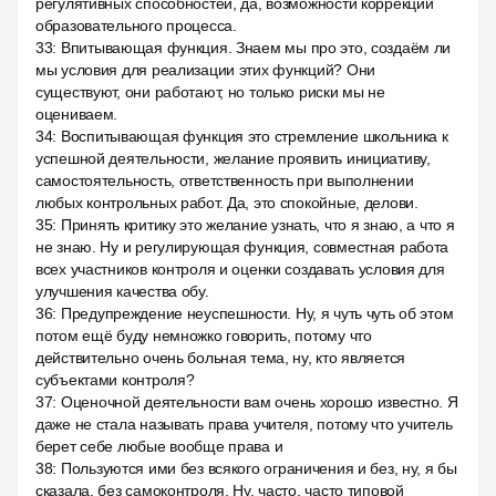
регулятивных способностей, да, возможности коррекции
образовательного процесса.
33
:
Впитывающая функция. Знаем мы про это, создаём ли
мы условия для реализации этих функций? Они
существуют, они работают, но только риски мы не
оцениваем.
34
:
Воспитывающая функция это стремление школьника к
успешной деятельности, желание проявить инициативу,
самостоятельность, ответственность при выполнении
любых контрольных работ. Да, это спокойные, делови.
35
:
Принять критику это желание узнать, что я знаю, а что я
не знаю. Ну и регулирующая функция, совместная работа
всех участников контроля и оценки создавать условия для
улучшения качества обу.
36
:
Предупреждение неуспешности. Ну, я чуть чуть об этом
потом ещё буду немножко говорить, потому что
действительно очень больная тема, ну, кто является
субъектами контроля?
37
:
Оценочной деятельности вам очень хорошо известно. Я
даже не стала называть права учителя, потому что учитель
берет себе любые вообще права и
38
:
Пользуются ими без всякого ограничения и без, ну, я бы
сказала, без самоконтроля. Ну, часто, часто типовой