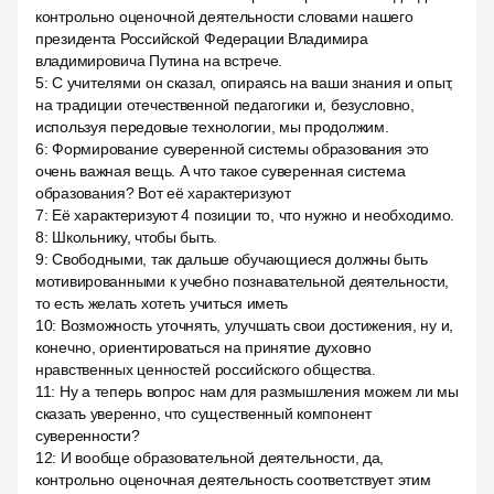
контрольно оценочной деятельности словами нашего
президента Российской Федерации Владимира
владимировича Путина на встрече.
5
:
С учителями он сказал, опираясь на ваши знания и опыт,
на традиции отечественной педагогики и, безусловно,
используя передовые технологии, мы продолжим.
6
:
Формирование суверенной системы образования это
очень важная вещь. А что такое суверенная система
образования? Вот её характеризуют
7
:
Её характеризуют 4 позиции то, что нужно и необходимо.
8
:
Школьнику, чтобы быть.
9
:
Свободными, так дальше обучающиеся должны быть
мотивированными к учебно познавательной деятельности,
то есть желать хотеть учиться иметь
10
:
Возможность уточнять, улучшать свои достижения, ну и,
конечно, ориентироваться на принятие духовно
нравственных ценностей российского общества.
11
:
Ну а теперь вопрос нам для размышления можем ли мы
сказать уверенно, что существенный компонент
суверенности?
12
:
И вообще образовательной деятельности, да,
контрольно оценочная деятельность соответствует этим