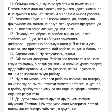
111
:
Объединять оценку за результат и за прилежание.
Причём я вам должна сказать, что учитель даже, наверное,
и не думает о том, что вот этим он резко снижает уровень.
112
:
Качество обучения в своём классе, да, потому что
фактически считается не результат изучения предмета, да,
а внешнее его оформление, да, вот, пожа.
113
:
Пожалуйста, обратите особое внимание на это
требование. 2, да, вот он 3 пункт применять
дифференцированно балльную оценку. Я вот вам уже
сказала, что при вступительной работе не нужна балльная
114
:
Оценка есть 1. Ну вот учитель, значит.
115
:
Объяснил материал. Ребята все вместе там решили
какую-то задачу, а потом учитель на этом же уроке говорит,
ну давайте проверим, че вы усвоили, че вы не усвоили,
пишем самостоятельную работу.
116
:
Ну, я понимаю, что если ребёнок написал на пятёрку,
на четвёрку, то вы эти отметки можете поставить в журнал,
а тройку, двойку то почему, за что ещё не сформировалось,
ещё нет результата.
117
:
Да, дети отличаются друг от друга, чем темпом
обучения. Темпом 1 быстро усваивает материал. Кстати,
потом может быстро забывать, а другой не.