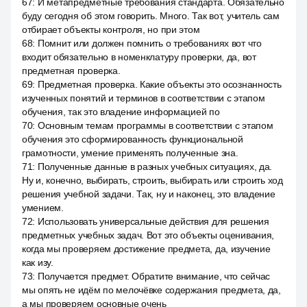
67
:
И метапредметные требования стандарта. Обязательно
буду сегодня об этом говорить. Много. Так вот, учитель сам
отбирает объекты контроля, но при этом
68
:
Помнит или должен помнить о требованиях вот что
входит обязательно в номенклатуру проверки, да, вот
предметная проверка.
69
:
Предметная проверка. Какие объекты это осознанность
изученных понятий и терминов в соответствии с этапом
обучения, так это владение информацией по
70
:
Основным темам программы в соответствии с этапом
обучения это сформированность функциональной
грамотности, умение применять полученные зна.
71
:
Полученные данные в разных учебных ситуациях, да.
Ну и, конечно, выбирать, строить, выбирать или строить ход
решения учебной задачи. Так, ну и наконец, это владение
умением.
72
:
Использовать универсальные действия для решения
предметных учебных задач. Вот это объекты оценивания,
когда мы проверяем достижение предмета, да, изучение
как изу.
73
:
Получается предмет. Обратите внимание, что сейчас
мы опять не идём по мелочёвке содержания предмета, да,
а мы проверяем основные очень