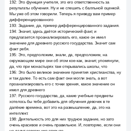
192
:
Это функция учителя, это его ответственность за
результаты обучения. Ну и не спешить с балльной оценкой.
Мы уже об этом говорили. Теперь я приведу вам пример
дифференцированного
193
:
Задание, да, пример дифференцированного задания.
194
:
Значит, здесь даётся исторический факт, и
предлагается проанализировать его, какое он имел
значение для древнего русского государства. Значит сам
факт ребя.
195
:
Это, предположим, знали, да, предположим, на
окружающем мире они об этом кое-как, значит, упомянули,
да, что при монастырях там открывались школы, что
196
:
Это было великое значение принятия христианства, ну
и так далее. То есть сам факт они могли знать, а вот
проанализировать его с точки зрения, какое значение он
имел для древнего
197
:
Русского государства, да, какие учебные предметы
хотелось бы тебе добавить для обучения девочек в те
далёкие времена, вот это на размышление, да, это на
интеллект.
198
:
Деятельность это для них трудное задание, но зато
очень красивое и очень правильное. И, повторяю, если они
не дадут совсем уже открыто,