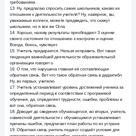
требованиям.
13
:
Ну, предлагаю спросить самих школьников, каково их
отношение к деятельности учителя? Ну, наверное, вы,
уважаемые коллеги, можете предвидеть, что скажут
школьники, но я все же Огла.
14
:
Хорошо, назову результаты преобладают 3 оценки
своего состояния по отношению к контролю и оценке.
Всегда, боюсь, чувствует.
15
:
Учитель придирается. Нельзя исправить. Вот такая
тенденция важнейшей деятельности образовательной
организации говорит о
16
:
О том, что нарушена главная её составляющая
обратная связь. Вот что такое обратная связь в дедактибл.
Ну, во первых, учителю
17
:
Учитель устанавливает уровень достижений ученика за
определённый период в соответствии с программой
обучения, да, определяет трудности, ошибки, проблемы и
вот она, обратная связь.
18
:
Доводит до сведения обучающегося, во вторых, учитель
совместной деятельности с обучающимся устанавливает
причины ошибок, предлагает план работы по их устране.
19
:
Обратная связь учитель педагог создаёт условия для
исправления учеником ошибок, создаёт условия,