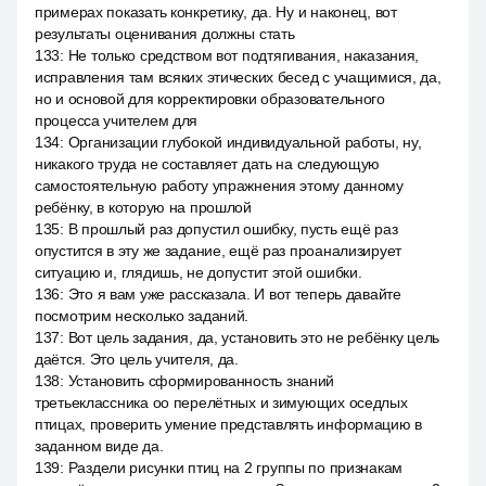
примерах показать конкретику, да. Ну и наконец, вот
результаты оценивания должны стать
133
:
Не только средством вот подтягивания, наказания,
исправления там всяких этических бесед с учащимися, да,
но и основой для корректировки образовательного
процесса учителем для
134
:
Организации глубокой индивидуальной работы, ну,
никакого труда не составляет дать на следующую
самостоятельную работу упражнения этому данному
ребёнку, в которую на прошлой
135
:
В прошлый раз допустил ошибку, пусть ещё раз
опустится в эту же задание, ещё раз проанализирует
ситуацию и, глядишь, не допустит этой ошибки.
136
:
Это я вам уже рассказала. И вот теперь давайте
посмотрим несколько заданий.
137
:
Вот цель задания, да, установить это не ребёнку цель
даётся. Это цель учителя, да.
138
:
Установить сформированность знаний
третьеклассника оо перелётных и зимующих оседлых
птицах, проверить умение представлять информацию в
заданном виде да.
139
:
Раздели рисунки птиц на 2 группы по признакам