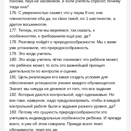
похожи, паук не насекомое, и если учитель спросит, почему
тогда она?
176
:
С уверенностью скажет, что у паука 8 ног, они
членистоногие оба да, но class такой, но 1 шестиногое, а
другое восьминогое.
177
:
Теперь, если мы вернёмся, так сказать, к
особенностям, к требованиям ещё раз, да?
178
:
Разговор пойдёт о природосообразности. Мы с вами
уже установили, что природосообразность
179
:
Это когда учитель.
180
:
Это когда учитель чётко понимает, что ребёнок может,
что ребёнок может, то есть это важнейший принцип
деятельности по контролю и оценке.
181
:
Цель реализации его какая создать условия для
обеспечения успешности учения каждого обучающегося.
Значит, мы никуда не денемся от того, что все задания
182
:
Которые даются контрольной, идут одинаковые. Но
все-таки, наверное, надо предусматривать, чтобы в каждой
контрольной работе были и задания разного уровня, да?
183
:
Потому что сущность природосообразности это
учитывать индивидуальные особенности ребёнка. И прежде
всего, я уже об этом говорила. Прежде всего темп
обучаемости, темп его де.