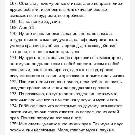
167
:
Объяснит, почему он так считает, а его поправят либо
другие ребятки, и вот опять в коллективной оценке
вылезают все трудности, все проблемы.
168
:
Выполнение задания.
169
:
А ещё 1.
170
:
Ну, это очень типовое задание, это даже я взяла
откуда-то из не сама придумала, да, сформированность
умения сравнивать объекты природы, а также действие
контроля, вот оно, самоконтроль, да.
171
:
Ну, здесь то контрольно он переходит в самоконтроль,
потому что он должен сам с собой оценить и сам с собой
сравнить и, проконтролировав, сделать вывод, сравни
рисунки животных, запиши признаки, которые их различают.
172
:
При сравнении всегда сначала, если ребята не очень
владеют сравнением, сначала предлагают сравнить.
173
:
По различию, но тут то опять подсказка, потому что
различие прежде всего в числе ног у паука и мухи и есть.
174
:
Ребёнок знает, что насекомые по другому называются
шестиногие, то они сразу ответят на вопрос, кто из детей
прав. Поняли логику да вот вам и все.
175
:
Мне ответы учеников, кто из них прав. Так муха и паук
похожи, они насекомые. Мила, говорит муха и паук не