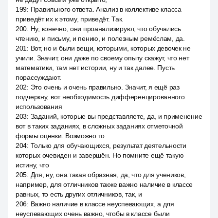
199
:
Правильного ответа. Анализ в коллективе класса
приведёт их к этому, приведёт. Так.
200
:
Ну, конечно, они проанализируют, что обучались
чтению, и письму, и пению, и полезным ремёслам, да.
201
:
Вот, но и были вещи, которыми, которых девочек не
учили. Значит, они даже по своему опыту скажут, что нет
математики, там нет истории, ну и так далее. Пусть
порассуждают.
202
:
Это очень и очень правильно. Значит, я ещё раз
подчеркну, вот необходимость дифференцированного
использования
203
:
Заданий, которые вы представляете, да, и применение
вот в таких заданиях, в сложных заданиях отметочной
формы оценки. Возможно то
204
:
Только для обучающихся, результат деятельности
которых очевиден и завершён. Но помните ещё такую
истину, что
205
:
Для, ну, она такая образная, да, что для учеников,
например, для отличников также важно наличие в классе
равных, то есть других отличников, так, и
206
:
Важно наличие в классе неуспевающих, а для
неуспевающих очень важно, чтобы в классе были