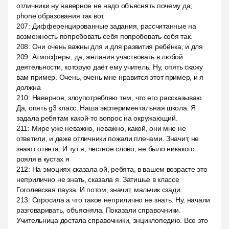
отличники ну наверное не надо объяснять почему да,
phone образования так вот.
207
:
Дифференцированные задания, рассчитанные на
возможность попробовать себя попробовать себя так.
208
:
Они очень важны для и для развития ребёнка, и для
209
:
Атмосферы, да, желания участвовать в любой
деятельности, которую даёт ему учитель. Ну, опять скажу
вам пример. Очень, очень мне нравится этот пример, и я
должна
210
:
Наверное, злоупотребляю тем, что его рассказываю.
Да, опять g3 класс. Наша экспериментальная школа. Я
задала ребятам какой-то вопрос на окружающий.
211
:
Мире уже неважно, неважно, какой, они мне не
ответили, и даже отличники пожали плечами. Значит, не
знают ответа. И тут я, честное слово, не было никакого
рояля в кустах я
212
:
На эмоциях сказала ой, ребята, в вашем возрасте это
неприлично не знать, сказала я. Затишье в классе
Гоголевская пауза. И потом, значит, мальчик сзади.
213
:
Спросила а что такое неприлично не знать. Ну, начали
разговаривать, объясняла. Показали справочники.
Учительница достала справочники, энциклопедию. Все это