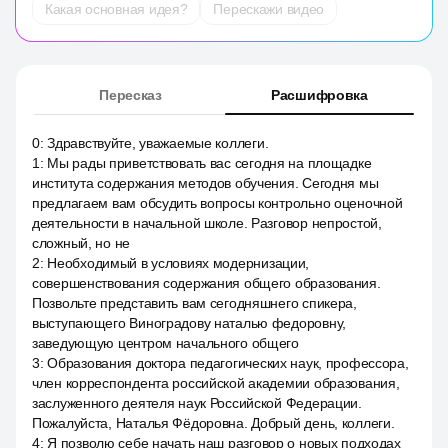
Какая основная идея?
Перескажи видео
Пересказ
Расшифровка
0
:
Здравствуйте, уважаемые коллеги.
1
:
Мы рады приветствовать вас сегодня на площадке
института содержания методов обучения. Сегодня мы
предлагаем вам обсудить вопросы контрольно оценочной
деятельности в начальной школе. Разговор непростой,
сложный, но не
2
:
Необходимый в условиях модернизации,
совершенствования содержания общего образования.
Позвольте представить вам сегодняшнего спикера,
выступающего Виноградову наталью федоровну,
заведующую центром начального общего
3
:
Образования доктора педагогических наук, профессора,
член корреспондента российской академии образования,
заслуженного деятеля наук Российской Федерации.
Пожалуйста, Наталья Фёдоровна. Добрый день, коллеги.
4
:
Я позволю себе начать наш разговор о новых подходах