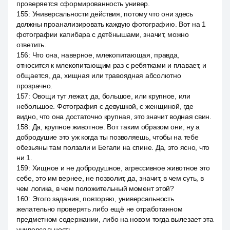
проверяется сформированность универ.
155
:
Универсальности действия, потому что они здесь
должны проанализировать каждую фотографию. Вот на 1
фотографии капибара с детёнышами, значит, можно
ответить.
156
:
Что она, наверное, млекопитающая, правда,
относится к млекопитающим раз с ребятками и плавает, и
общается, да, хищная или травоядная абсолютно
прозрачно.
157
:
Овощи тут лежат, да, большое, или крупное, или
небольшое. Фотография с девушкой, с женщиной, где
видно, что она достаточно крупная, это значит водная свин.
158
:
Да, крупное животное. Вот таким образом они, ну а
добродушие это уж когда ты позволяешь, чтобы на тебе
обезьяны там ползали и Бегали на спине. Да, это ясно, что
ни 1.
159
:
Хищное и не добродушное, агрессивное животное это
себе, это им вернее, не позволит, да, значит, в чем суть, в
чем логика, в чем положительный момент этой?
160
:
Этого задания, повторяю, универсальность
желательно проверять либо ещё не отработанном
предметном содержании, либо на новом тогда вылезает эта
универсальность.