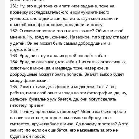
161
:
Ну, это ещё тоже симпатичное задание, тоже на
проверку исследовательского и коммуникативного
универсального действия, да, используя свои знания и
приведённые фотографии, предложи гипотезу.
162
:
О каком животном это высказывание? Объясни своё
мнение. Ну, вряд ли, конечно. Наверное, тигр сразу отпадёт
у детей. Он не может быть самым добродушным и
дружелюбным.
163
:
Вряд ли в эту в анализ детей попадёт кабан.
164
:
Вряд ли они знают, что кабан 1 из самых агрессивных
животных в мире, да и медведь тоже, наверное, в
добродушные может понять попасть. Значит, выбор будет
между фактически.
165
:
2 животными дельфином и медведем. Так. И вот,
ребята, имея свой опыт и глядя на эти фотографии, да, ну,
дельфин буквально улыбается, да, они могут сделать
гипотезу, причём
166
:
Почему предложить гипотезу? Можно же было просто
назови животное, которое там самое добродушное
считается, дружелюбное в мире. Да почему гипотеза? А это
значит, что если он ошибётся, его наказывать за это не
будет, а он просто