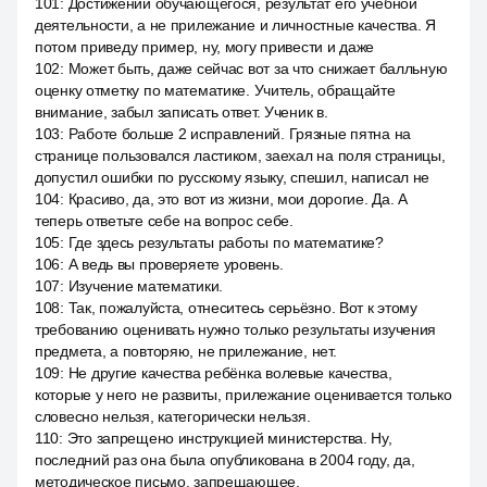
101
:
Достижений обучающегося, результат его учебной
деятельности, а не прилежание и личностные качества. Я
потом приведу пример, ну, могу привести и даже
102
:
Может быть, даже сейчас вот за что снижает балльную
оценку отметку по математике. Учитель, обращайте
внимание, забыл записать ответ. Ученик в.
103
:
Работе больше 2 исправлений. Грязные пятна на
странице пользовался ластиком, заехал на поля страницы,
допустил ошибки по русскому языку, спешил, написал не
104
:
Красиво, да, это вот из жизни, мои дорогие. Да. А
теперь ответьте себе на вопрос себе.
105
:
Где здесь результаты работы по математике?
106
:
А ведь вы проверяете уровень.
107
:
Изучение математики.
108
:
Так, пожалуйста, отнеситесь серьёзно. Вот к этому
требованию оценивать нужно только результаты изучения
предмета, а повторяю, не прилежание, нет.
109
:
Не другие качества ребёнка волевые качества,
которые у него не развиты, прилежание оценивается только
словесно нельзя, категорически нельзя.
110
:
Это запрещено инструкцией министерства. Ну,
последний раз она была опубликована в 2004 году, да,
методическое письмо, запрещающее.