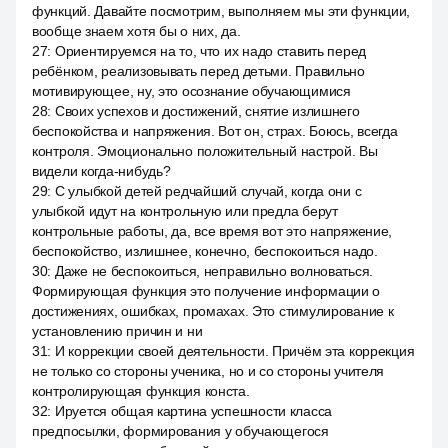
функций. Давайте посмотрим, выполняем мы эти функции,
вообще знаем хотя бы о них, да.
27
:
Ориентируемся на то, что их надо ставить перед
ребёнком, реализовывать перед детьми. Правильно
мотивирующее, ну, это осознание обучающимися
28
:
Своих успехов и достижений, снятие излишнего
беспокойства и напряжения. Вот он, страх. Боюсь, всегда
контроля. Эмоционально положительный настрой. Вы
видели когда-нибудь?
29
:
С улыбкой детей редчайший случай, когда они с
улыбкой идут на контрольную или предла берут
контрольные работы, да, все время вот это напряжение,
беспокойство, излишнее, конечно, беспокоиться надо.
30
:
Даже не беспокоиться, неправильно волноваться.
Формирующая функция это получение информации о
достижениях, ошибках, промахах. Это стимулирование к
установлению причин и ни
31
:
И коррекции своей деятельности. Причём эта коррекция
не только со стороны ученика, но и со стороны учителя
контролирующая функция конста.
32
:
Ируется общая картина успешности класса
предпосылки, формирования у обучающегося