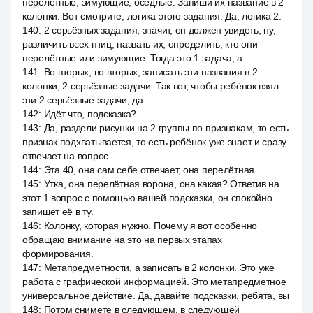
перелётные, зимующие, оседлые. Запиши их название в 2
колонки. Вот смотрите, логика этого задания. Да, логика 2.
140
:
2 серьёзных задания, значит, он должен увидеть, ну,
различить всех птиц, назвать их, определить, кто они
перелётные или зимующие. Тогда это 1 задача, а
141
:
Во вторых, во вторых, записать эти названия в 2
колонки, 2 серьёзные задачи. Так вот, чтобы ребёнок взял
эти 2 серьёзные задачи, да.
142
:
Идёт что, подсказка?
143
:
Да, раздели рисунки на 2 группы по признакам, то есть
признак подхватывается, то есть ребёнок уже знает и сразу
отвечает на вопрос.
144
:
Эта 40, она сам себе отвечает, она перелётная.
145
:
Утка, она перелётная ворона, она какая? Ответив на
этот 1 вопрос с помощью вашей подсказки, он спокойно
запишет её в ту.
146
:
Колонку, которая нужно. Почему я вот особенно
обращаю внимание на это на первых этапах
формирования.
147
:
Метапредметности, а записать в 2 колонки. Это уже
работа с графической информацией. Это метапредметное
универсальное действие. Да, давайте подсказки, ребята, вы
148
:
Потом снимете в следующем, в следующей