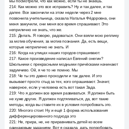
мы посмотрели, что как можно, если ты не знаешь.
214
:
Как можно это все исправить? Ну и так далее, и так
далее. Все закончили на этом недели через 2 мне
позвонила учительница, сказала Наталья Фёдоровна, они
меня замучили, они меня все время спрашивают. Это
неприлично не знать, что же.
215
:
Делать. Я говорю, радоваться. Они взяли мою реплику
за мотив обучения, за мотив познания. Да, есть вещи,
которые неприлично не знать. И
216
:
Когда на улицах наших городов спрашивают.
217
:
Какое произведение написал Евгений онегин?
Школьники с прекрасными модными причёсками начинают
задумчиво. Ой, я че то не помню. Мы
218
:
Че ты это давно проходили и так далее. И это
вызывает просто стыд за тех, кого опрашивают. Значит,
наверное, если у человека есть вот такая Зада.
219
:
Что я должен все время развиваться. Я должен быть
не хуже других. Я должен подтягиваться, да, вот такие
методы, когда вы ставите их в условия попробовать это.
220
:
Многого стоит. Ну и ещё 1 форма использования
дифференцированного подхода это
221
:
Не, прира, не, не приравнивать детей ко всем
одинаковым заданиям. Вот я сказала, дать попробовать.