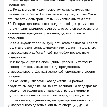
говорит, вот
88
:
Когда мы сравнивали геометрические фигуры, мы
считали число Углов. Вот сначала есть углы, сколько Углов
это, это вот и есть сравнивать. А милочка или там свет.
89
:
Говорит, сравнивать это, выделять общее, различное,
потом индивидуальное, если есть, то есть ей все равно она
не называет предмета сравнения, да, или объекта
сравнения.
90
:
Она выделяет логику, сущность этого процесса. Так вот,
на 1 этапе оценивание динамики становления отдельных
универсальных действий идёт на любом предметном
содержании.
91
:
И не фиксируется обобщённый уровень. Это только
пропедевтический этап перехода предметности в
универсальность. Да, на 2 этапе идёт оценивание уровня
сформи.
92
:
Ровности универсального действия на разном
предметном содержании, то есть специально подбирается
предметное содержание, например, из математики и
русского языка или окружающего мира, и проводится
93
:
Так сказать, оценивание, как идёт применение этого
универсального действия, опять же операции, да, на