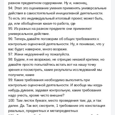
разном предметном содержании. Ну и, наконец,
94
:
Этап это оценивание умения применять универсальные
действия в самостоятельной инициативной деятельности.
То есть это индивидуальный итоговый проект, может быть,
да, или обобщённая какая-то работа, где
95
:
Из разных на разном предмете они применяют
универсальное действие.
96
:
Теперь давайте поговорим об общих требованиях к
контрольно оценочной деятельности. Ну, я понимаю, что у
вас будет, наверное, много возраже.
97
:
Жени недоумений ну пожалуйста.
98
:
Будем, я не возражаю, не отрицаю никакой критики, но
давайте просто попытайтесь встать вот на нашу точку
зрения и посмотреть, какие результаты исследований мы
получили, какие
99
:
Какие требования необходимо выполнять при
контрольно оценочной деятельности. И вообще мы когда-
нибудь думаем, задавая контрольную, какие требования
надо учесть, кроме чисто внешне?
100
:
Там листок бумаги, место проведения там, да, и так
далее. Да. Так вот, смотрите, 1 требование это констатация
реальных, предметных и метапредметных