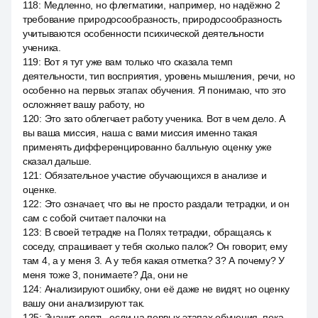
118
:
Медленно, но флегматики, например, но надёжно 2
требование природосообразность, природосообразность
учитываются особенности психической деятельности
ученика.
119
:
Вот я тут уже вам только что сказала темп
деятельности, тип восприятия, уровень мышления, речи, но
особенно на первых этапах обучения. Я понимаю, что это
осложняет вашу работу, но
120
:
Это зато облегчает работу ученика. Вот в чем дело. А
вы ваша миссия, наша с вами миссия именно такая
применять дифференцированно балльную оценку уже
сказал дальше.
121
:
Обязательное участие обучающихся в анализе и
оценке.
122
:
Это означает, что вы не просто раздали тетрадки, и он
сам с собой считает палочки на
123
:
В своей тетрадке на Полях тетрадки, обращаясь к
соседу, спрашивает у тебя сколько палок? Он говорит, ему
там 4, а у меня 3. А у тебя какая отметка? 3? А почему? У
меня тоже 3, понимаете? Да, они не
124
:
Анализируют ошибку, они её даже не видят, но оценку
вашу они анализируют так.
125
:
Значит, опять, если на первых этапах обучения, пока