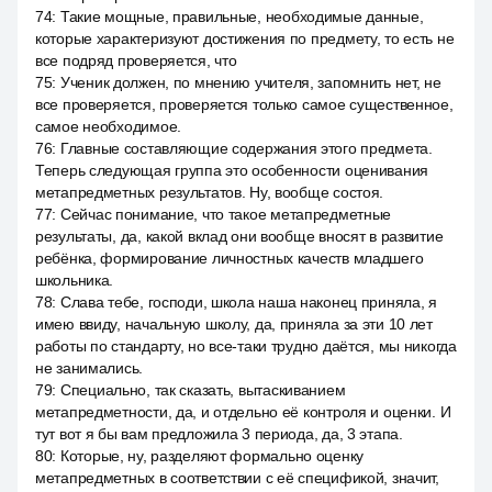
74
:
Такие мощные, правильные, необходимые данные,
которые характеризуют достижения по предмету, то есть не
все подряд проверяется, что
75
:
Ученик должен, по мнению учителя, запомнить нет, не
все проверяется, проверяется только самое существенное,
самое необходимое.
76
:
Главные составляющие содержания этого предмета.
Теперь следующая группа это особенности оценивания
метапредметных результатов. Ну, вообще состоя.
77
:
Сейчас понимание, что такое метапредметные
результаты, да, какой вклад они вообще вносят в развитие
ребёнка, формирование личностных качеств младшего
школьника.
78
:
Слава тебе, господи, школа наша наконец приняла, я
имею ввиду, начальную школу, да, приняла за эти 10 лет
работы по стандарту, но все-таки трудно даётся, мы никогда
не занимались.
79
:
Специально, так сказать, вытаскиванием
метапредметности, да, и отдельно её контроля и оценки. И
тут вот я бы вам предложила 3 периода, да, 3 этапа.
80
:
Которые, ну, разделяют формально оценку
метапредметных в соответствии с её спецификой, значит,