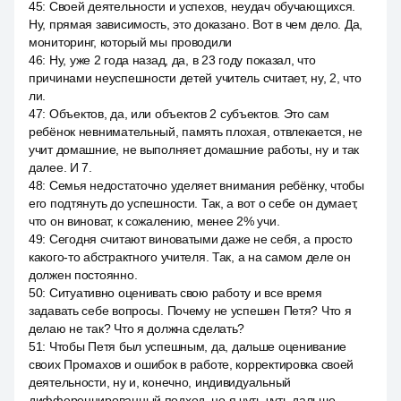
45
:
Своей деятельности и успехов, неудач обучающихся.
Ну, прямая зависимость, это доказано. Вот в чем дело. Да,
мониторинг, который мы проводили
46
:
Ну, уже 2 года назад, да, в 23 году показал, что
причинами неуспешности детей учитель считает, ну, 2, что
ли.
47
:
Объектов, да, или объектов 2 субъектов. Это сам
ребёнок невнимательный, память плохая, отвлекается, не
учит домашние, не выполняет домашние работы, ну и так
далее. И 7.
48
:
Семья недостаточно уделяет внимания ребёнку, чтобы
его подтянуть до успешности. Так, а вот о себе он думает,
что он виноват, к сожалению, менее 2% учи.
49
:
Сегодня считают виноватыми даже не себя, а просто
какого-то абстрактного учителя. Так, а на самом деле он
должен постоянно.
50
:
Ситуативно оценивать свою работу и все время
задавать себе вопросы. Почему не успешен Петя? Что я
делаю не так? Что я должна сделать?
51
:
Чтобы Петя был успешным, да, дальше оценивание
своих Промахов и ошибок в работе, корректировка своей
деятельности, ну и, конечно, индивидуальный
дифференцированный подход, но я чуть чуть дальше.