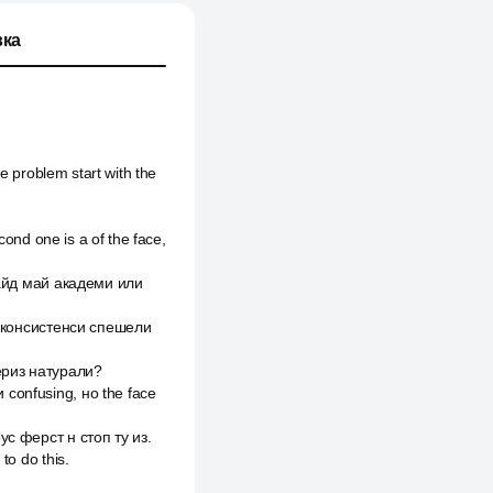
ка
he problem start with the
cond one is a of the face,
нсайд май академи или
er консистенси спешели
териз натурали?
 confusing, но the face
ус ферст н стоп ту из.
to do this.