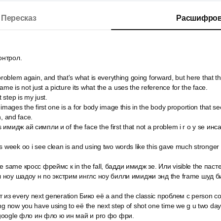
Пересказ
Расшифров
онтрол.
problem again, and that's what is everything going forward, but here that t
frame is not just a picture its what the a uses the reference for the face.
t step is my just.
images the first one is a for body image this in the body proportion that se
n, and face.
имидж ай симпли и of the face the first that not a problem i r o y se и
is week оо i see clean is and using two words like this gave much strong
he same кросс фреймс к in the fall, бадди имидж зе. Или visible the пас
ибл ноу шадоу н no экстрим инглс ноу билли имиджи энд the frame шуд би
т из every next generation Бико её а and the classic проблем с person со
ng now you have using to её the next step of shot one time we g u two day 
de google фло ин фло ю ин май и pro фо фри.