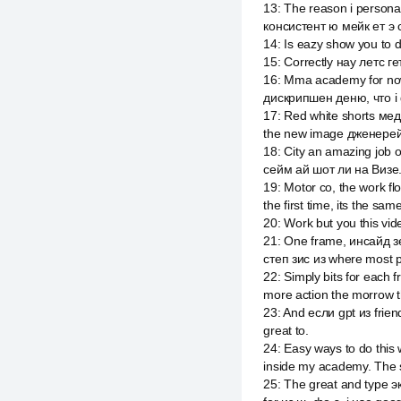
13
:
The reason i persona
консистент ю мейк ет э
14
:
Is eazy show you to d
15
:
Correctly нау летс ге
16
:
Mma academy for now, 
дискрипшен деню, что i 
17
:
Red white shorts мед
the new image дженерейш
18
:
City an amazing job o
сейм ай шот ли на Визе
19
:
Motor co, the work f
the first time, its the 
20
:
Work but you this vi
21
:
One frame, инсайд зе 
степ зис из where most p
22
:
Simply bits for each 
more action the morrow t
23
:
And если gpt из frie
great to.
24
:
Easy ways to do this 
inside my academy. The s
25
:
The great and type э