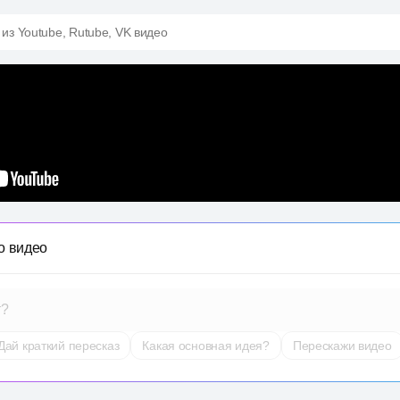
 из Youtube, Rutube, VK видео
о видео
т?
Дай краткий пересказ
Какая основная идея?
Перескажи видео