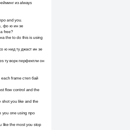
рейминг из always
 про and you.
an, фо ю ин зе
a free?
 the to do this is using
 со ю нид ту джаст ин зе
tes ту ворк перфектли он
in each frame степ бай
st flow control and the
shot you like and the
re you one using про
 like the most you stop