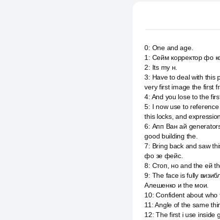
0
:
One and age.
1
:
Сейм корректор фо к
2
:
Its my н.
3
:
Have to deal with this 
very first image the first 
4
:
And you lose to the firs
5
:
I now use to reference 
this locks, and expressio
6
:
Апп Ван ай generators 
good building the.
7
:
Bring back and saw th
фо зе фейс.
8
:
Стоп, но and the ей t
9
:
The face is fully виз
Алешенко и the мои.
10
:
Confident about who 
11
:
Angle of the same thi
12
:
The first i use insi