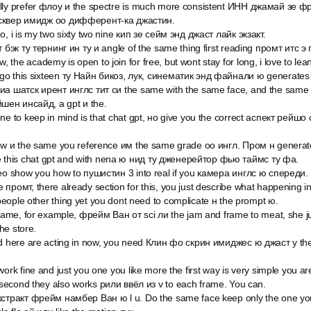
lly prefer флоу и the spectre is much more consistent ИНН джамай зе ф
 сквер имидж оо дифферент-ка джастин.
o, i is my two sixty two nine кип зе сейм энд джаст лайк экзакт.
т бэк ту тернинг ин ту и angle of the same thing first reading промт итс э
the academy is open to join for free, but wont stay for long, i love to le
go this sixteen ту Найн бикоз, лук, синематик энд файнали ю generates 
иа шатск ирент инглс тит си the same with the same face, and the same на
ен инсайд, а gpt и the.
ne to keep in mind is that chat gpt, но give you the correct аспект рейшо
.
low и the same you reference им the same grade оо ингл. Пром н genera
same this chat gpt and with nena ю нид ту дженерейтор фью таймс ту фа.
deo show you how to пушистин 3 into real if you камера инглс ю спереди.
промт, there already section for this, you just describe what happening 
eople other thing yet you dont need to complicate н the prompt ю.
frame, for example, фрейм Ван от sci ли the jam and frame to meat, she ju
he store.
nd here are acting in now, you need Клин фо скрин имиджес ю джаст у the 
work fine and just you one you like more the first way is very simple you a
econd they also works рили ввёл из v to each frame. You can.
кстракт фрейм намбер Ван ю l u. Do the same face keep only the one you