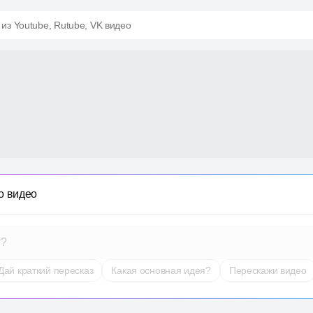
 из Youtube, Rutube, VK видео
о видео
т?
Дай краткий пересказ
Какая основная идея?
Перескажи видео