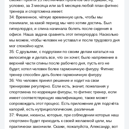
условно, за 3 месяца или за 6 месяцев любой план фитнес
тренера и спортсмена имеет.
34
:
Временное, чёткую временную цель, чтобы мы
понимали, за какой период мы чего хотим достичь. Был
гиперлордоз, и спина начинала болеть после сидения в
офисе. Наша задача сравнять этот гиперлордоз. Насколько
мы можем, чтобы человек не уставал и после трудового дня
мог спокойно идти.
35
:
С друзьями, с подругами по своим делам кататься на
велосипеде и делать все, что он хочет, было напряжение в
верхней части спины после рабочего дня, пусть его не
будет, хотел человек более гармоничную фигуру. Фитнес
тренер способен дать более гармоничную фигуру.
36
:
Что человек принял решение и ходит на свои
тренировки регулярно. Если есть, значит, пожелания у
спортсмена по коррекции фигуры, то фитнес тренер, если
имеет соответствующую квалификацию, также может
сопровождать этот процесс. Есть приложение для подсчёта
калорий, есть нутрициологические, различные
37
:
Фишки, нюансы, которые, при соблюдении которых наш
спортсмен будет приходить к своей желаемой цели, мы
практически закончили. Скажи, пожалуйста, Александр, вот