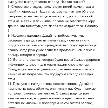
рука у нас выходит слегка вперёд. Что это значит?
8
:
Скорее всего, здесь присутствует некий наклон таза и
некий гиперлордоз. Наша спортсменка нам уже об этом
говорила, но на самом деле мы это когда спортсмен об
этом не знает и, в принципе, об этом не говорит тренеру
тренер, это может увидеть через геометрию тела. Поэтому
1
9
:
На слегка нарушен. Давай попробуем чуть чуть
расправить грудь, увести плечи назад и слегка вниз и
создать сейчас немного принудительно такую правильную
осанку, когда рука у нас является продолжением плеча и
пальцы смотрят в середи.
10
:
Вот это та осанка, которая будет нести больше здоровья
и функциональности для жизни нашим спортсменам.
Следующее, что мы сделаем это, втянем живот слегка и
немножечко подберём, так подкрутим его под себя при
этом.
11
:
Поза уже выглядит слегка неестественной. Давай её
немножечко расслабим колени пусть у нас будут прямые,
но такие пружинистые, мягкие. Эта поза видится нам
неестественной, но давай все-таки подвыправит колени
оставим их мягкими и попробуем найти вот тот баланс,
когда