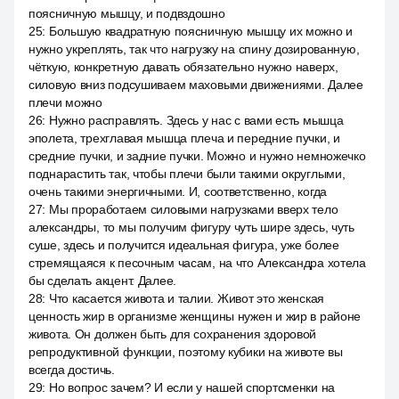
поясничную мышцу, и подвздошно
25
:
Большую квадратную поясничную мышцу их можно и
нужно укреплять, так что нагрузку на спину дозированную,
чёткую, конкретную давать обязательно нужно наверх,
силовую вниз подсушиваем маховыми движениями. Далее
плечи можно
26
:
Нужно расправлять. Здесь у нас с вами есть мышца
эполета, трехглавая мышца плеча и передние пучки, и
средние пучки, и задние пучки. Можно и нужно немножечко
поднарастить так, чтобы плечи были такими округлыми,
очень такими энергичными. И, соответственно, когда
27
:
Мы проработаем силовыми нагрузками вверх тело
александры, то мы получим фигуру чуть шире здесь, чуть
суше, здесь и получится идеальная фигура, уже более
стремящаяся к песочным часам, на что Александра хотела
бы сделать акцент. Далее.
28
:
Что касается живота и талии. Живот это женская
ценность жир в организме женщины нужен и жир в районе
живота. Он должен быть для сохранения здоровой
репродуктивной функции, поэтому кубики на животе вы
всегда достичь.
29
:
Но вопрос зачем? И если у нашей спортсменки на