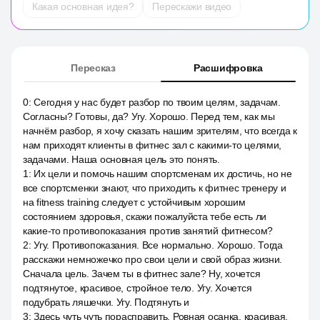
Какая основная идея?
Перескажи видео
Пересказ
Расшифровка
0
:
Сегодня у нас будет разбор по твоим целям, задачам.
Согласны? Готовы, да? Угу. Хорошо. Перед тем, как мы
начнём разбор, я хочу сказать нашим зрителям, что всегда к
нам приходят клиенты в фитнес зал с какими-то целями,
задачами. Наша основная цель это понять.
1
:
Их цели и помочь нашим спортсменам их достичь, но не
все спортсменки знают, что приходить к фитнес тренеру и
на fitness training следует с устойчивым хорошим
состоянием здоровья, скажи пожалуйста тебе есть ли
какие-то противопоказания против занятий фитнесом?
2
:
Угу. Противопоказания. Все нормально. Хорошо. Тогда
расскажи немножечко про свои цели и свой образ жизни.
Сначала цель. Зачем ты в фитнес зале? Ну, хочется
подтянутое, красивое, стройное тело. Угу. Хочется
подубрать ляшечки. Угу. Подтянуть и
3
:
Здесь чуть чуть порасправить. Ровная осанка, красивая,