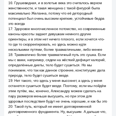
16
:
Грушевидная, и в золотые века это считалось верхом
женственности, и такая женщина с такой фигурой была
максимально Желанна, потому что её детородный
потенциал был очень высоким крепкие, устойчивые бедра
это всегда
17
:
Здоровое многочисленное потомство, но современные
каноны красоты задают девушкам немного другие
ориентиры, и в этом нет ничего плохого, если хочется что-
то где то скорректировать, но здесь можно идти
несколькими путями, более травматичными, либо менее
18
:
Травматично более травматичный путь это сушка. Если
мы с вами, например, сядем на жёсткий дефицит калорий,
определённые диеты, тело будет сушиться. Но мы
понимаем, что так как данное строение, конституцию дала
природа, тело будет сушиться везде.
19
:
Нет такого, что здесь у меня высохнет, а здесь у меня
останется сушиться будет везде. Поэтому, если мы пойдём
этим путём, мы, конечно, Александру можем сделать на
пару размеров меньше высушить, но при этом для
здоровья последствия будут не очень хорошие, и как бы это
20
:
Такой путь, который не имеет долговременной
долговременного фундамента. Ну, высушим. А дальше что,