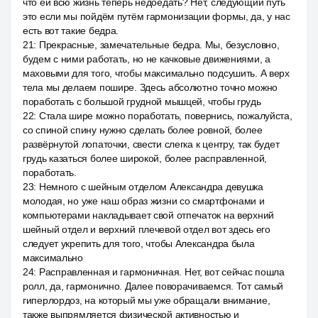
что ей всю жизнь теперь недоедать? Нет, следующий путь
это если мы пойдём путём гармонизации формы, да, у нас
есть вот такие бедра.
21
:
Прекрасные, замечательные бедра. Мы, безусловно,
будем с ними работать, но не качковые движениями, а
маховыми для того, чтобы максимально подсушить. А верх
тела мы делаем пошире. Здесь абсолютно точно можно
поработать с большой грудной мышцей, чтобы грудь
22
:
Стала шире можно поработать, повернись, пожалуйста,
со спиной спину нужно сделать более ровной, более
развёрнутой лопаточки, свести слегка к центру, так будет
грудь казаться более широкой, более расправленной,
поработать.
23
:
Немного с шейным отделом Александра девушка
молодая, но уже наш образ жизни со смартфонами и
компьютерами накладывает свой отпечаток на верхний
шейный отдел и верхний плечевой отдел вот здесь его
следует укрепить для того, чтобы Александра была
максимально
24
:
Расправленная и гармоничная. Нет, вот сейчас пошла
ролл, да, гармонично. Далее поворачиваемся. Тот самый
гиперлордоз, на который мы уже обращали внимание,
также выпрямляется физической активностью и