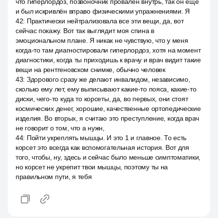
что гиперлордоз, позвоночник провален внутрь, так он ещё
и был искривлён вправо физическими упражнениями. Я
42
:
Практически нейтрализовала все эти вещи, да, вот
сейчас покажу. Вот так выглядит моя спина в
эмоциональном плане. Я никак не чувствую, что у меня
когда-то там диагностировали гиперлордоз, хотя на момент
диагностики, когда ты приходишь к врачу и врач видит такие
вещи на рентгеновском снимке, обычно человек
43
:
Здорового сразу же делают инвалидом, независимо,
сколько ему лет, ему выписывают какие-то пояса, какие-то
диски, чего-то куда то корсеты, да, во первых, они стоят
космических денег, хорошие, качественные ортопедические
изделия. Во вторых, я считаю это преступление, когда врач
не говорит о том, что а нужн,
44
:
Пойти укреплять мышцы. И это 1 и главное. То есть
корсет это всегда как вспомогательная история. Вот для
того, чтобы, ну, здесь и сейчас было меньше симптоматики,
но корсет не укрепит твои мышцы, поэтому ты на
правильном пути, я тебя