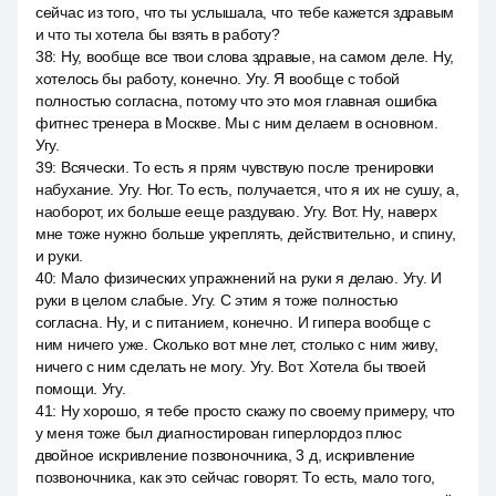
сейчас из того, что ты услышала, что тебе кажется здравым
и что ты хотела бы взять в работу?
38
:
Ну, вообще все твои слова здравые, на самом деле. Ну,
хотелось бы работу, конечно. Угу. Я вообще с тобой
полностью согласна, потому что это моя главная ошибка
фитнес тренера в Москве. Мы с ним делаем в основном.
Угу.
39
:
Всячески. То есть я прям чувствую после тренировки
набухание. Угу. Ног. То есть, получается, что я их не сушу, а,
наоборот, их больше ееще раздуваю. Угу. Вот. Ну, наверх
мне тоже нужно больше укреплять, действительно, и спину,
и руки.
40
:
Мало физических упражнений на руки я делаю. Угу. И
руки в целом слабые. Угу. С этим я тоже полностью
согласна. Ну, и с питанием, конечно. И гипера вообще с
ним ничего уже. Сколько вот мне лет, столько с ним живу,
ничего с ним сделать не могу. Угу. Вот. Хотела бы твоей
помощи. Угу.
41
:
Ну хорошо, я тебе просто скажу по своему примеру, что
у меня тоже был диагностирован гиперлордоз плюс
двойное искривление позвоночника, 3 д, искривление
позвоночника, как это сейчас говорят. То есть, мало того,