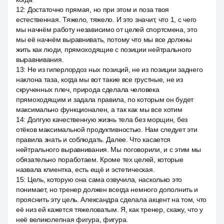
12
:
Достаточно прямая, но при этом и поза твоя
естественная. Тяжело, тяжело. И это значит, что 1, с чего
мы начнём работу независимо от целей спортсмена, это
мы её начнём выравнивать, потому что мы все должны
жить как люди, прямоходящие с позиции нейтрального
выравнивания.
13
:
Не из гиперлордоз ных позиций, не из позиции заднего
наклона таза, когда мы вот такие все грустные, не из
скрученных плеч, природа сделала человека
прямоходящим и задала правила, по которым он будет
максимально функционален, а так как мы все хотим
14
:
Долгую качественную жизнь тела без морщин, без
отёков максимальной продуктивностью. Нам следует эти
правила знать и соблюдать. Далее. Что касается
нейтрального выравнивания. Мы поговорили, и с этим мы
обязательно поработаем. Кроме тех целей, которые
назвала клиентка, есть ещё и эстетическая.
15
:
Цель, которую она сама озвучила, насколько это
понимает, но тренер должен всегда немного дополнить и
прояснить эту цель. Александра сделала акцент на том, что
её низ ей кажется тяжеловатым. Я, как тренер, скажу, что у
неё великолепная фигура, фигура.