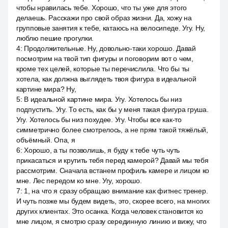
чтобы нравилась тебе. Хорошо, что ты уже для этого
делаешь. Расскажи про свой образ жизни. Да, хожу на
групповые занятия к тебе, катаюсь на велосипеде. Угу. Ну,
люблю пешие прогулки.
4
:
Продолжительные. Ну, довольно-таки хорошо. Давай
посмотрим на твой тип фигуры и поговорим вот о чем,
кроме тех целей, которые ты перечислила. Что бы ты
хотела, как должна выглядеть твоя фигура в идеальной
картине мира? Ну,
5
:
В идеальной картине мира. Угу. Хотелось бы низ
подпустить. Угу. То есть, как бы у меня такая фигура груша.
Угу. Хотелось бы низ похудее. Угу. Чтобы все как-то
симметрично более смотрелось, а не прям такой тяжёлый,
объёмный. Опа, я
6
:
Хорошо, а ты позволишь, я буду к тебе чуть чуть
прикасаться и крутить тебя перед камерой? Давай мы тебя
рассмотрим. Сначала встанем профиль камере и лицом ко
мне. Лес передом ко мне. Угу, хорошо.
7
:
1, на что я сразу обращаю внимание как фитнес тренер.
И чуть позже мы будем видеть, это, скорее всего, на многих
других клиентах. Это осанка. Когда человек становится ко
мне лицом, я смотрю сразу серединную линию и вижу, что