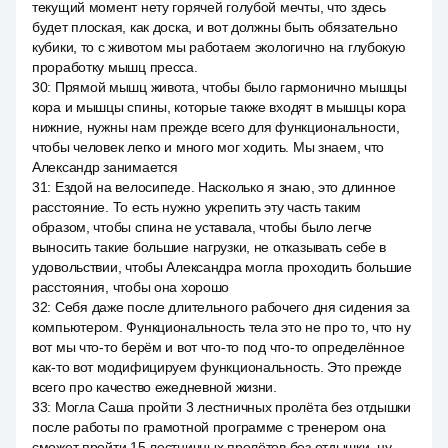
текущий момент нету горячей голубой мечты, что здесь
будет плоская, как доска, и вот должны быть обязательно
кубики, то с животом мы работаем экологично на глубокую
проработку мышц пресса.
30
:
Прямой мышц живота, чтобы было гармонично мышцы
кора и мышцы спины, которые также входят в мышцы кора
нижние, нужны нам прежде всего для функциональности,
чтобы человек легко и много мог ходить. Мы знаем, что
Александр занимается
31
:
Ездой на велосипеде. Насколько я знаю, это длинное
расстояние. То есть нужно укрепить эту часть таким
образом, чтобы спина не уставала, чтобы было легче
выносить такие большие нагрузки, не отказывать себе в
удовольствии, чтобы Александра могла проходить большие
расстояния, чтобы она хорошо
32
:
Себя даже после длительного рабочего дня сидения за
компьютером. Функциональность тела это не про то, что ну
вот мы что-то берём и вот что-то под что-то определённое
как-то вот модифицируем функциональность. Это прежде
всего про качество ежедневной жизни.
33
:
Могла Саша пройти 3 лестничных пролёта без отдышки
после работы по грамотной программе с тренером она
сможет пройти 15 лестничных пролётов без отдышки, ну,