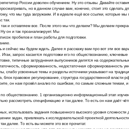
 репетитор России доволен обучением. Ну это отзывы. Давайте остави
просматривать, но в данном случае вам, конечно, стоит это сделать дл
ому, что мы туда загружаем. И в идеале ещё все ссылки, которые мы
с так.
, так и оставляем все. После этого мы что делаем? Мы делаем прекр
Ну он и так проанализирует. Мы
писок пробелов и план работы для подготовки.
нанию.
и сейчас мы будем ждать. Далее я расскажу вам про вот эти все вар
. Итак, запрос касается подготовки егэ по обществознанию, ключевы
отовке, типичные затруднения выпускников делятся на содержательны
аточность, сформированность, недостаточная сформированность уме
ы, слабо усвоенные темы и разделы источники указывают на традиц
а, блок правовое регулирование, структура государственной власти 
трите, он нам провёл анализ по ошибкам, по самым сложным темам, и
гэ по обществознанию. 1 организационно информационный этап изуче
льно рассмотреть спецификацию и так далее. То есть он нам даёт чётк
ых, использовать задания повышенного высокого уровня сложности 
шении задач, привлекать к исследовательской проектной деятельности
ак далее. То есть вы можете это все прочитат.