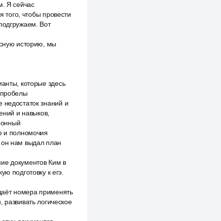
м. Я сейчас
я того, чтобы провести
 подгружаем. Вот
асную историю, мы
ианты, которые здесь
е пробелы
е недостаток знаний и
ний и навыков,
ионный
рф и полномочия
 он нам выдал план
ние документов Ким в
ую подготовку к егэ.
даёт номера применять
, развивать логическое