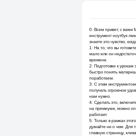
0
:
Всем привет, с вами 
инструмент ноутбук лмм
знаете это чувство, ког
1
:
На то, что вы готовит
мало или он недостаточ
времени.
2
:
Подготовки к урокам э
быстро понять материал
поработаем.
3
:
С этим инструментом 
получать огромное удово
нам нужно.
4
:
Сделать это, включит
на премиуме, можно опл
работает.
5
:
Только в рамках этог
думайте ни о чем. Для т
главную страницу, клик