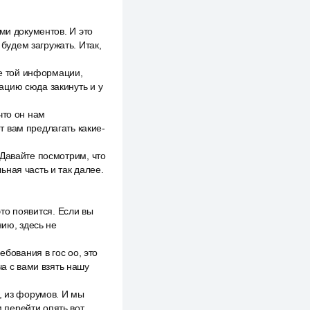
ми документов. И это
удем загружать. Итак,
ие той информации,
мацию сюда закинуть и у
что он нам
 вам предлагать какие-
 Давайте посмотрим, что
ная часть и так далее.
это появится. Если вы
нию, здесь не
ебования в гос оо, это
ча с вами взять нашу
, из форумов. И мы
 перейти опять вот