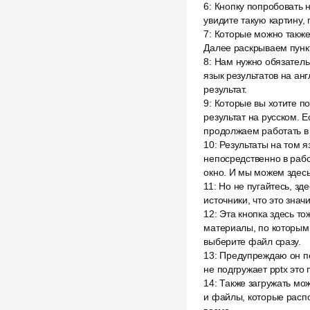
6
:
Кнопку попробовать н
увидите такую картину,
7
:
Которые можно также 
Далее раскрываем пункт
8
:
Нам нужно обязатель
язык результатов на ан
результат.
9
:
Которые вы хотите по
результат на русском. 
продолжаем работать в 
10
:
Результаты на том я
непосредственно в рабо
окно. И мы можем здесь
11
:
Но не пугайтесь, зд
источники, что это знач
12
:
Эта кнопка здесь то
материалы, по которым 
выберите файл сразу.
13
:
Предупреждаю он под
не подгружает pptx это
14
:
Также загружать мож
и файлы, которые распо