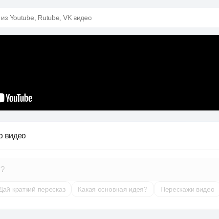
 из Youtube, Rutube, VK видео
о видео
т?
Дай краткий пересказ
Какая основная идея?
Перескажи видео