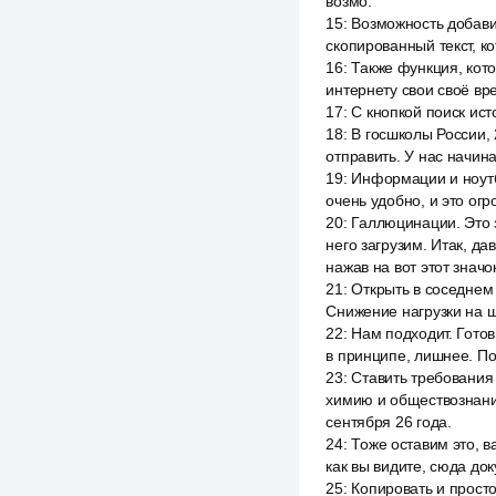
возмо.
15
:
Возможность добавит
скопированный текст, ко
16
:
Также функция, котор
интернету свои своё вр
17
:
С кнопкой поиск ист
18
:
В госшколы России, 
отправить. У нас начина
19
:
Информации и ноутбу
очень удобно, и это ог
20
:
Галлюцинации. Это з
него загрузим. Итак, 
нажав на вот этот знач
21
:
Открыть в соседнем 
Снижение нагрузки на шк
22
:
Нам подходит. Готов
в принципе, лишнее. По
23
:
Ставить требования 
химию и обществознание
сентября 26 года.
24
:
Тоже оставим это, в
как вы видите, сюда до
25
:
Копировать и просто