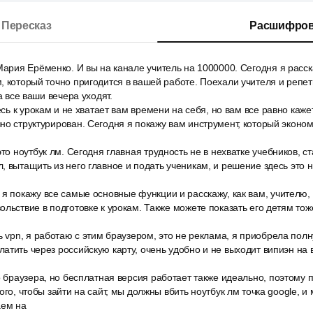
Пересказ
Расшифров
Мария Ерёменко. И вы на канале учитель на 1000000. Сегодня я расс
, который точно пригодится в вашей работе. Поехали учителя и репе
да все ваши вечера уходят.
есь к урокам и не хватает вам времени на себя, но вам все равно каж
но структурирован. Сегодня я покажу вам инструмент, который эконо
то ноутбук лм. Сегодня главная трудность не в нехватке учебников, ста
, вытащить из него главное и подать ученикам, и решение здесь это 
я покажу все самые основные функции и расскажу, как вам, учителю,
льствие в подготовке к урокам. Также можете показать его детям тоже
ь vpn, я работаю с этим браузером, это не реклама, я приобрела по
атить через российскую карту, очень удобно и не выходит випиэн на в
о браузера, но бесплатная версия работает также идеально, поэтому п
ого, чтобы зайти на сайт, мы должны вбить ноутбук лм точка google, 
аем на