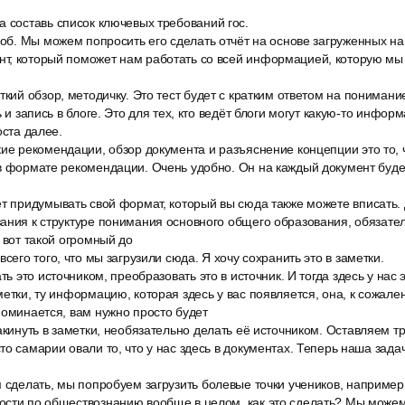
 составь список ключевых требований гос.
соб. Мы можем попросить его сделать отчёт на основе загруженных на
т, который поможет нам работать со всей информацией, которую мы б
ткий обзор, методичку. Это тест будет с кратким ответом на пониман
ь и запись в блоге. Это для тех, кто ведёт блоги могут какую-то инфор
оста далее.
ие рекомендации, обзор документа и разъяснение концепции это то, 
в формате рекомендации. Очень удобно. Он на каждый документ будет
ет придумывать свой формат, который вы сюда также можете вписать.
ания к структуре понимания основного общего образования, обязатель
 вот такой огромный до
сего того, что мы загрузили сюда. Я хочу сохранить это в заметки.
ть это источником, преобразовать это в источник. И тогда здесь у нас 
метки, ту информацию, которая здесь у вас появляется, она, к сожале
поминается, вам нужно просто будет
акинуть в заметки, необязательно делать её источником. Оставляем тр
то самарии овали то, что у нас здесь в документах. Теперь наша зада
 сделать, мы попробуем загрузить болевые точки учеников, например
ости по обществознанию вообще в целом, как это сделать? Мы можем