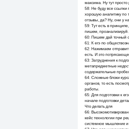
максима. Ну тут просто
58
:
Не буду все ссылки 
хорошую аналитику по т
отзывы, да? Ну, они у на
59
:
Тут есть в принципе
пишем, проанализируй. 
60
:
Пишем дай точный с
61
:
К егэ по обществоз
62
:
Нажимаем отправить 
есть. И это потрясающе
63
:
Затруднения к подг
метапредметные недост
содержательные пробел
64
:
Сложные блоки курс
органов, то есть посмо
работы.
65
:
Для подготовки к е
начале подготовки дета
Что делать для
66
:
Высокомотивированн
кейс технологии при ре
системное мышление и т