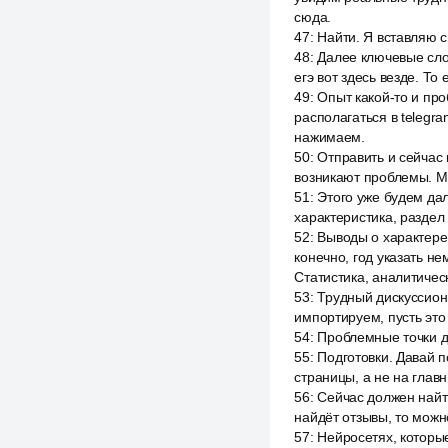
сюда.
47
:
Найти. Я вставляю с
48
:
Далее ключевые слов
егэ вот здесь везде. Т
49
:
Опыт какой-то и пр
располагаться в telegra
нажимаем.
50
:
Отправить и сейчас 
возникают проблемы. М
51
:
Этого уже будем дал
характеристика, раздел
52
:
Выводы о характере 
конечно, год указать н
Статистика, аналитическ
53
:
Трудный дискуссионн
импортируем, пусть это
54
:
Проблемные точки д
55
:
Подготовки. Давай п
страницы, а не на глав
56
:
Сейчас должен найти
найдёт отзывы, то можн
57
:
Нейросетях, которые