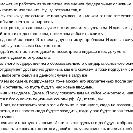
о, может не работать из за випиэна изменения федеральные основны
 какие-то изменения. Ну, ну, оставим так, и
сь, так как у нас ссылка не подгрузилась, мы можем вот это все скопи
чтобы лишнего не копировать.
 контрол ц, и в данном случае этот источник мы удаляем. И здесь мы
й текст и сюда вставляем, нажимаем добавить таким у
данный источник. Это если вдруг возникнут проблемы. И здесь я хоч
чтобы у нас с вами было понятно.
ждый источник, также давайте посмотрим в яндексе в гос документ.
ния. Давайте откроем его.
льного государственного образовательного стандарта основного осн
тот документ достаточно длинный, мы его скачаем и тоже подгрузим се
 выберите файл и в данном случае в загрузке
вляем документ, подгружается тоже можем его аккуратненько после за
 и оставить, но пусть будут у нас новые вводные.
ния и так далее. Далее. Я хочу показать вам на кейсе конкретном, на
ся к блоку конституционные основы рф. Да, кстати, вы
1 раз, вот загрузить этот в гос и больше, в принципе, сюда не возвращ
ужено, и вы просто сюда будете заходить, когда у вас будет новая тема
е нужны.
точники и подгружать новые. И эти ссылки здесь всегда будут отобра
проанализировать этот вгос и давайте получим список ключевых тре