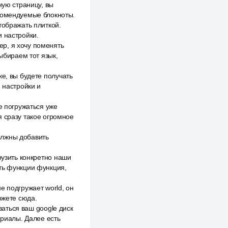
ную страницу, вы
екомендуемые блокноты.
тображать плиткой.
и настройки.
р, я хочу поменять
ыбираем тот язык,
е, вы будете получать
 настройки и
е погружаться уже
я сразу такое огромное
должны добавить
рузить конкретно наши
ть функции функция,
е подгружает world, он
ожете сюда.
ваться ваш google диск
ериалы. Далее есть