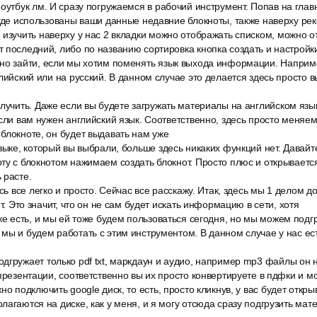
оутбук лм. И сразу погружаемся в рабочий инструмент. Попав на глав
 где использованы ваши данные недавние блокноты, также наверху р
изучить наверху у нас 2 вкладки можно отображать списком, можно о
 последний, либо по названию сортировка кнопка создать и настройк
но зайти, если мы хотим поменять язык выхода информации. Наприме
глийский или на русский. В данном случае это делается здесь просто в
лучить. Даже если вы будете загружать материалы на английском язык
Если вам нужен английский язык. Соответственно, здесь просто меняем
блокноте, он будет выдавать нам уже
зыке, который вы выбрали, больше здесь никаких функций нет. Давайт
ту с блокнотом нажимаем создать блокнот. Просто плюс и открываетс
 расте.
есь все легко и просто. Сейчас все расскажу. Итак, здесь мы 1 делом 
ит. Это значит, что он не сам будет искать информацию в сети, хотя
же есть, и мы ей тоже будем пользоваться сегодня, но мы можем подг
мы и будем работать с этим инструментом. В данном случае у нас ес
гружает только pdf txt, маркдаун и аудио, например mp3 файлы он н
 презентации, соответственно вы их просто конвертируете в пдфки и м
но подключить google диск, то есть, просто кликнув, у вас будет откры
лагаются на диске, как у меня, и я могу отсюда сразу подгрузить мат