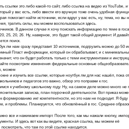
ь ссылки это либо какой-то сайт, либо ссылка на видео из YouTube, и
торый у вас есть, либо ввести его вручную тоже очень удобная функци
ая помогает найти источники, если вдруг у вас есть, ну, тема, но вы н
емя, тратить силы, мы можем воспользоваться здесь.
очников. В данном случае я хочу поискать информацию по теме в госа
20, 25, 20, 26. Ну, наверное, это будет такой общий документ. И дава
ется поиск.
к лм нам сразу представит 10 источников, подгрузить можно до 50 ист
ромный Пласт информации, который он обрабатывает, и с минимальны
начит, что он будет работать только с теми инструментами и инструк
давайте посмотрим изменения федеральные основные общеобразоват
ок, можем
окне и изучить все ссылки, которые ноутбук лм для нас нашёл, пока о
ольников и педагогов это важно, обзор это поправки к гос.
имся к учебному школьному году. Ну, на самом деле можно много не п
яснительная записка, план поурочной деятельности. Вот приказ мож
к формированию икт компетентности, но это нам не подходит. Я буду 
, и проблемы. Планируется, что обновлённый в гос. Среднее образов
ажно все и нажимаем импорт. После того, как мы нажали кнопку, импо
кументы. И здесь вот как вы видите, красная ссылка, мы можем её
 посмотреть, что там по этой ссылке находится.