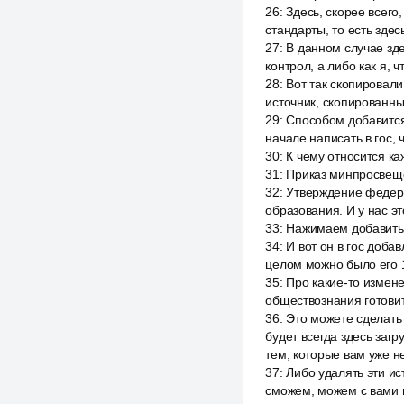
26
:
Здесь, скорее всег
стандарты, то есть здесь
27
:
В данном случае зде
контрол, а либо как я, 
28
:
Вот так скопировали
источник, скопированны
29
:
Способом добавится 
начале написать в гос, 
30
:
К чему относится ка
31
:
Приказ минпросвеще
32
:
Утверждение федера
образования. И у нас э
33
:
Нажимаем добавить,
34
:
И вот он в гос доба
целом можно было его 1
35
:
Про какие-то измене
обществознания готовит
36
:
Это можете сделать 
будет всегда здесь загр
тем, которые вам уже н
37
:
Либо удалять эти ис
сможем, можем с вами 