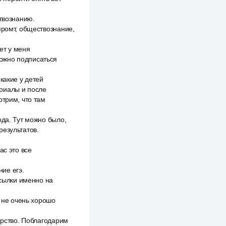
ствознанию.
промт, обществознание,
ет у меня
 можно подписаться
какие у детей
ериалы и после
отрим, что там
ода. Тут можно было,
результатов.
ас это все
ие егэ.
ссылки именно на
ь не очень хорошо
орство. Поблагодарим