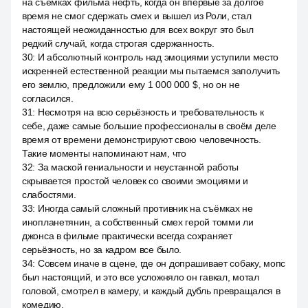
на съёмках фильма нефть, когда он впервые за долгое
время не смог сдержать смех и вышел из Роли, стал
настоящей неожиданностью для всех вокруг это был
редкий случай, когда строгая сдержанность.
30
:
И абсолютный контроль над эмоциями уступили место
искренней естественной реакции мы пытаемся заполучить
его землю, предложили ему 1 000 000 $, но он не
согласился.
31
:
Несмотря на всю серьёзность и требовательность к
себе, даже самые большие профессионалы в своём деле
время от времени демонстрируют свою человечность.
Такие моменты напоминают нам, что
32
:
За маской гениальности и неустанной работы
скрывается простой человек со своими эмоциями и
слабостями.
33
:
Иногда самый сложный противник на съёмках не
инопланетянин, а собственный смех герой томми ли
джонса в фильме практически всегда сохраняет
серьёзность, но за кадром все было.
34
:
Совсем иначе в сцене, где он допрашивает собаку, мопс
был настоящий, и это все усложняло он гавкал, мотал
головой, смотрел в камеру, и каждый дубль превращался в
комедию.