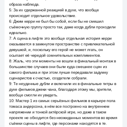
образа наблюда.
5
:
За их сдержанной реакцией в духе, что вообще
происходит отдельное удовольствие.
6
:
Джим керри не был бы собой, если бы не смешил
съёмочную группу просто так, даже когда дубли проходили
идеально.
7
:
А сцена в лифте это вообще отдельная история керри
оказывается в замкнутом пространстве с привлекательной
девушкой, и, поскольку его герой не может лгать, он
осыпает её чередой сомнительных комплиментов.
8
:
Жаль, что эти моменты не вошли в финальный монтаж в
большинстве случаев они были куда смешнее сцен из
самого фильма и при этом лучше передавали задумку
сценаристов к счастью, создатели собрали.
9
:
Те неудачные дубли и включили их в финальные титры в
духе фильмов джеки чана, благодаря этому мы, зрители,
вообще смогли их увидеть.
10
:
Мастер 1 из самых серьёзных фильмов в карьере пола
томаса андерсона, в нём все построено на внутреннем
напряжении и тонкой актёрской игре, но даже в таком
проекте не обходится без неожиданных моментов во время
съёмки сцены в лифте, где персонажи находятся в те.