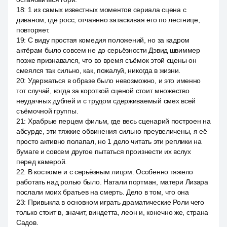
18
:
1 из самых известных моментов сериала сцена с
диваном, где росс, отчаянно затаскивая его по лестнице,
повторяет.
19
:
С виду простая комедия положений, но за кадром
актёрам было совсем не до серьёзности Дэвид швиммер
позже признавался, что во время съёмок этой сцены он
смеялся так сильно, как, пожалуй, никогда в жизни.
20
:
Удержаться в образе было невозможно, и это именно
тот случай, когда за короткой сценой стоит множество
неудачных дублей и с трудом сдерживаемый смех всей
съёмочной группы.
21
:
Храбрые перцем фильм, где весь сценарий построен на
абсурде, эти тяжкие обвинения сильно преувеличены, я её
просто активно полапал, но 1 дело читать эти реплики на
бумаге и совсем другое пытаться произнести их вслух
перед камерой.
22
:
В костюме и с серьёзным лицом. Особенно тяжело
работать над ролью было. Натали портман, матери Лизара
послали моих братьев на смерть. Дело в том, что она
23
:
Привыкла в основном играть драматические Роли чего
только стоит в, значит, виндетта, леон и, конечно же, страна
Садов.