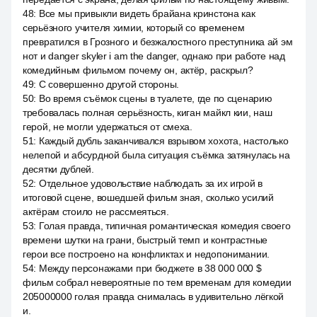
48
:
Все мы привыкли видеть брайана кринстона как
серьёзного учителя химии, который со временем
превратился в Грозного и безжалостного преступника ай эм
нот и danger skyler i am the danger, однако при работе над
комедийным фильмом почему он, актёр, раскрыл?
49
:
С совершенно другой стороны.
50
:
Во время съёмок сцены в туалете, где по сценарию
требовалась полная серьёзность, киган майкл кии, наш
герой, не могли удержаться от смеха.
51
:
Каждый дубль заканчивался взрывом хохота, настолько
нелепой и абсурдной была ситуация съёмка затянулась на
десятки дублей.
52
:
Отдельное удовольствие наблюдать за их игрой в
итоговой сцене, вошедшей фильм зная, сколько усилий
актёрам стоило не рассмеяться.
53
:
Голая правда, типичная романтическая комедия своего
времени шутки на грани, быстрый темп и контрастные
герои все построено на конфликтах и недопонимании.
54
:
Между персонажами при бюджете в 38 000 000 $
фильм собрал невероятные по тем временам для комедии
205000000 голая правда снималась в удивительно лёгкой
и.