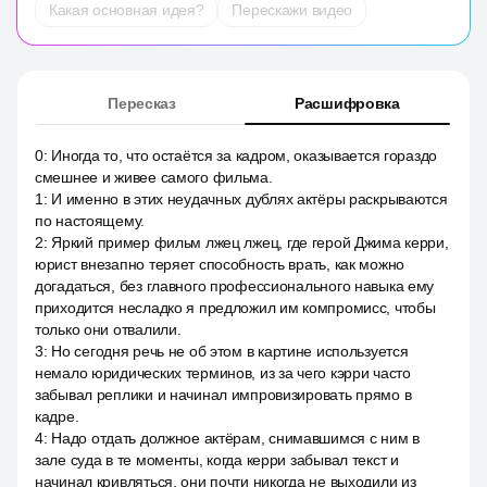
Какая основная идея?
Перескажи видео
Пересказ
Расшифровка
0
:
Иногда то, что остаётся за кадром, оказывается гораздо
смешнее и живее самого фильма.
1
:
И именно в этих неудачных дублях актёры раскрываются
по настоящему.
2
:
Яркий пример фильм лжец лжец, где герой Джима керри,
юрист внезапно теряет способность врать, как можно
догадаться, без главного профессионального навыка ему
приходится несладко я предложил им компромисс, чтобы
только они отвалили.
3
:
Но сегодня речь не об этом в картине используется
немало юридических терминов, из за чего кэрри часто
забывал реплики и начинал импровизировать прямо в
кадре.
4
:
Надо отдать должное актёрам, снимавшимся с ним в
зале суда в те моменты, когда керри забывал текст и
начинал кривляться, они почти никогда не выходили из