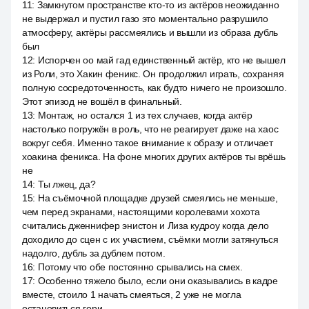
11
:
Замкнутом пространстве кто-то из актёров неожиданно
не выдержал и пустил газо это моментально разрушило
атмосферу, актёры рассмеялись и вышли из образа дубль
был
12
:
Испорчен оо май гад единственный актёр, кто не вышел
из Роли, это Хакин феникс. Он продолжил играть, сохраняя
полную сосредоточенность, как будто ничего не произошло.
Этот эпизод не вошёл в финальный.
13
:
Монтаж, но остался 1 из тех случаев, когда актёр
настолько погружён в роль, что не реагирует даже на хаос
вокруг себя. Именно такое внимание к образу и отличает
хоакина феникса. На фоне многих других актёров ты врёшь
не
14
:
Ты лжец, да?
15
:
На съёмочной площадке друзей смеялись не меньше,
чем перед экранами, настоящими королевами хохота
считались дженнифер энистон и Лиза кудроу когда дело
доходило до сцен с их участием, съёмки могли затянуться
надолго, дубль за дублем потом.
16
:
Потому что обе постоянно срывались на смех.
17
:
Особенно тяжело было, если они оказывались в кадре
вместе, стоило 1 начать смеяться, 2 уже не могла
остановиться гори.