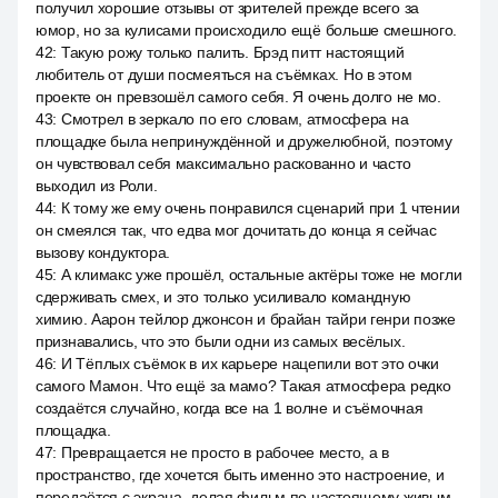
получил хорошие отзывы от зрителей прежде всего за
юмор, но за кулисами происходило ещё больше смешного.
42
:
Такую рожу только палить. Брэд питт настоящий
любитель от души посмеяться на съёмках. Но в этом
проекте он превзошёл самого себя. Я очень долго не мо.
43
:
Смотрел в зеркало по его словам, атмосфера на
площадке была непринуждённой и дружелюбной, поэтому
он чувствовал себя максимально раскованно и часто
выходил из Роли.
44
:
К тому же ему очень понравился сценарий при 1 чтении
он смеялся так, что едва мог дочитать до конца я сейчас
вызову кондуктора.
45
:
А климакс уже прошёл, остальные актёры тоже не могли
сдерживать смех, и это только усиливало командную
химию. Аарон тейлор джонсон и брайан тайри генри позже
признавались, что это были одни из самых весёлых.
46
:
И Тёплых съёмок в их карьере нацепили вот это очки
самого Мамон. Что ещё за мамо? Такая атмосфера редко
создаётся случайно, когда все на 1 волне и съёмочная
площадка.
47
:
Превращается не просто в рабочее место, а в
пространство, где хочется быть именно это настроение, и
передаётся с экрана, делая фильм по настоящему живым.