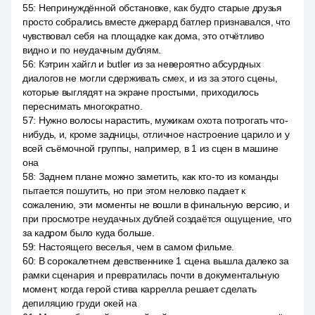
55
:
Непринуждённой обстановке, как будто старые друзья
просто собрались вместе джерард батлер признавался, что
чувствовал себя на площадке как дома, это отчётливо
видно и по неудачным дублям.
56
:
Кэтрин хайгл и butler из за невероятно абсурдных
диалогов не могли сдерживать смех, и из за этого сцены,
которые выглядят на экране простыми, приходилось
переснимать многократно.
57
:
Нужно волосы нарастить, мужикам охота потрогать что-
нибудь, и, кроме задницы, отличное настроение царило и у
всей съёмочной группы, например, в 1 из сцен в машине
она
58
:
Заднем плане можно заметить, как кто-то из команды
пытается пошутить, но при этом неловко падает к
сожалению, эти моменты не вошли в финальную версию, и
при просмотре неудачных дублей создаётся ощущение, что
за кадром было куда больше.
59
:
Настоящего веселья, чем в самом фильме.
60
:
В сорокалетнем девственнике 1 сцена вышла далеко за
рамки сценария и превратилась почти в документальную
момент, когда герой стива каррелла решает сделать
депиляцию груди окей на