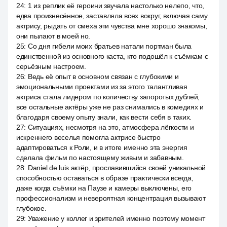
24
:
1 из реплик её героини звучала настолько нелепо, что,
едва произнесённое, заставляла всех вокруг, включая саму
актрису, рыдать от смеха эти чувства мне хорошо знакомы,
они пылают в моей но.
25
:
Со дня гибели моих братьев натали портман была
единственной из основного каста, кто подошёл к съёмкам с
серьёзным настроем.
26
:
Ведь её опыт в основном связан с глубокими и
эмоциональными проектами из за этого талантливая
актриса стала лидером по количеству запоротых дублей,
все остальные актёры уже не раз снимались в комедиях и
благодаря своему опыту знали, как вести себя в таких.
27
:
Ситуациях, несмотря на это, атмосфера лёгкости и
искреннего веселья помогла актрисе быстро
адаптироваться к Роли, и в итоге именно эта энергия
сделала фильм по настоящему живым и забавным.
28
:
Daniel de luis актёр, прославившийся своей уникальной
способностью оставаться в образе практически всегда,
даже когда съёмки на Паузе и камеры выключены, его
профессионализм и невероятная концентрация вызывают
глубокое.
29
:
Уважение у коллег и зрителей именно поэтому момент