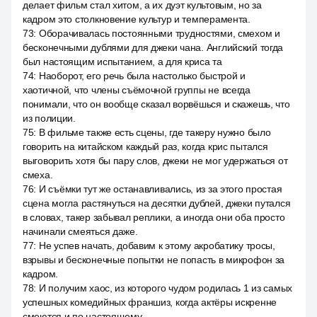
делает фильм стал хитом, а их дуэт культовым, но за
кадром это столкновение культур и темперамента.
73
:
Оборачивалась постоянными трудностями, смехом и
бесконечными дублями для джеки чана. Английский тогда
был настоящим испытанием, а для криса та
74
:
Наоборот, его речь была настолько быстрой и
хаотичной, что члены съёмочной группы не всегда
понимали, что он вообще сказал ворвёшься и скажешь, что
из полиции.
75
:
В фильме также есть сцены, где такеру нужно было
говорить на китайском каждый раз, когда крис пытался
выговорить хотя бы пару слов, джеки не мог удержаться от
смеха.
76
:
И съёмки тут же останавливались, из за этого простая
сцена могла растянуться на десятки дублей, джеки путался
в словах, такер забывал реплики, а иногда они оба просто
начинали смеяться даже.
77
:
Не успев начать, добавим к этому акробатику тросы,
взрывы и бесконечные попытки не попасть в микрофон за
кадром.
78
:
И получим хаос, из которого чудом родилась 1 из самых
успешных комедийных франшиз, когда актёры искренне
смеются и по настоящему.