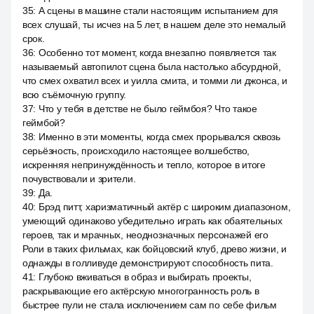
35
:
А сцены в машине стали настоящим испытанием для
всех слушай, ты исчез на 5 лет, в нашем деле это немалый
срок.
36
:
Особенно тот момент, когда внезапно появляется так
называемый автопилот сцена была настолько абсурдной,
что смех охватил всех и уилла смита, и томми ли джонса, и
всю съёмочную группу.
37
:
Что у тебя в детстве не было геймбоя? Что такое
геймбой?
38
:
Именно в эти моменты, когда смех прорывался сквозь
серьёзность, происходило настоящее волшебство,
искренняя непринуждённость и тепло, которое в итоге
почувствовали и зрители.
39
:
Да.
40
:
Брэд питт, харизматичный актёр с широким диапазоном,
умеющий одинаково убедительно играть как обаятельных
героев, так и мрачных, неоднозначных персонажей его
Роли в таких фильмах, как бойцовский клуб, древо жизни, и
однажды в голливуде демонстрируют способность пита.
41
:
Глубоко вживаться в образ и выбирать проекты,
раскрывающие его актёрскую многогранность роль в
быстрее пули не стала исключением сам по себе фильм