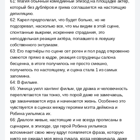
61
:
Магия обычный комедийный эпизод на площадке актёр,
который без дублёров и грима соглашается на настоящую
депиляцию.
62
:
Карел предполагал, что будет больно, но не
подозревал, насколько все, что мы видим в этой сцене,
спонтанные выкрики, искренние страдания, это
неподдельная реакция актёра, попавшего в ловушку
собственного энтузиазм.
63
:
Его партнёры по сцене сет роген и пол радд откровенно
смеются прямо в кадре, реакция сотрудницы салона
бесценна, в итоге получилось не просто смешно,
получилось по настоящему, и сцена стала 1 из самых
запомина.
64
:
В фильме.
65
:
Умница уилл хантинг фильм, где драма и человечность
переплетаются так тонко, что порой даже не замечаешь,
где заканчивается игра и начинается жизнь. Особенно это
чувствуется в сценах между героями мэтта деймона и
Робина уильямса их.
66
:
Диалоги живые, настоящие и не всегда прописаны в
сценарии, в эпизоде, где герой Робина уильямса
вспоминает свою жену вдруг появляется фраза, которую
никто не ожидал моя жена пукала, когда нервничала, даже