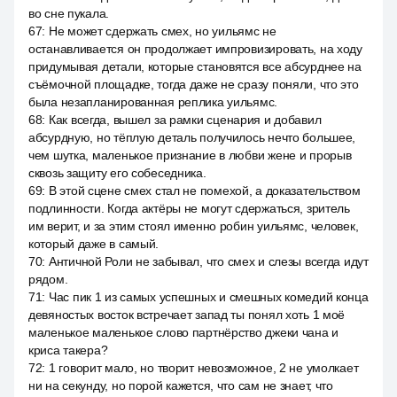
во сне пукала.
67
:
Не может сдержать смех, но уильямс не
останавливается он продолжает импровизировать, на ходу
придумывая детали, которые становятся все абсурднее на
съёмочной площадке, тогда даже не сразу поняли, что это
была незапланированная реплика уильямс.
68
:
Как всегда, вышел за рамки сценария и добавил
абсурдную, но тёплую деталь получилось нечто большее,
чем шутка, маленькое признание в любви жене и прорыв
сквозь защиту его собеседника.
69
:
В этой сцене смех стал не помехой, а доказательством
подлинности. Когда актёры не могут сдержаться, зритель
им верит, и за этим стоял именно робин уильямс, человек,
который даже в самый.
70
:
Античной Роли не забывал, что смех и слезы всегда идут
рядом.
71
:
Час пик 1 из самых успешных и смешных комедий конца
девяностых восток встречает запад ты понял хоть 1 моё
маленькое маленькое слово партнёрство джеки чана и
криса такера?
72
:
1 говорит мало, но творит невозможное, 2 не умолкает
ни на секунду, но порой кажется, что сам не знает, что