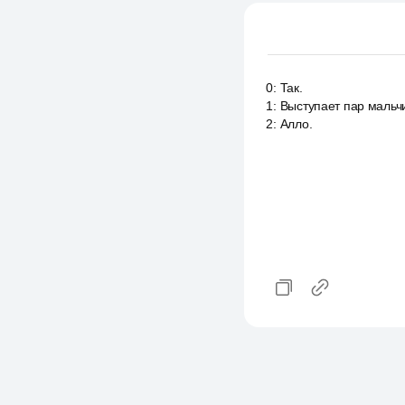
0
:
Так.
1
:
Выступает пар мальчи
2
:
Алло.