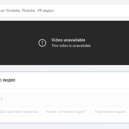
 из Youtube, Rutube, VK видео
о видео
т?
Дай краткий пересказ
Какая основная идея?
Перескажи видео