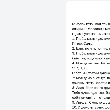
0
:
Запах кожи, валюты н
слышишь миллионы межд
годами увлекаюсь искл
1
:
Глобальными делами. 
Питер. Салют.
2
:
Банк, но я не коплю, 
3
:
Глобальными делами. 
бьёт Туз, поднимаю санр
4
:
Моя дама бьёт Туз, п
5
:
7, 9, 7.
6
:
Что мы тратим грязно
7
:
Моя дама бьёт Туз, п
хочешь, скажи коротко 
8
:
Алла, бери своих дру
Тебе лучше одеться. Эт
себя как eminem с нами
9
:
Ангелы. Сколько фран
10
:
И демоны в этих шот