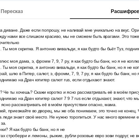
Пересказ
Расшифров
а диване. Даже если попрошу, не наливай мне уникально на вкус. Ор
у нами все слишком красиво, мы не сможем быть врагами. Это тоже
ючительно
Ты моя скрипка. Я антонио вивальди, я как будто бы бьёт Туз, подн
плюс моя дама, э, фромм 7, 9, 7 ру, я как будто бы банк, но я не коплю
Ты моя скрипка, я антонио вивальди, я как будто бы банк, но я не к
ай, шлю в Питер, салют, э, фромм, 7, 9, 7 ру, я как будто бы банк, но 
однимаю на Драч юпитер салют rus, если отдыхают знают.
? Че ты хочешь? Скажи коротко и ясно рассматривать её в моём прис
однимаю на Драч юпитер салют 7 9 7 rus если отдыхают, знают, что мы
и ясно рассматривать её в моём присутствии опасно, мама.
зей, приезжайте во дворец, мы же оба понимаем, это точно не конец.
а леди знает своё место. Не нужно торопиться. У нас много времени е
 за.
ки? Я как будто бы банк, но я не
ах строберри и лемоны, рыжие, рубли розовые евро зови подруг, не ве