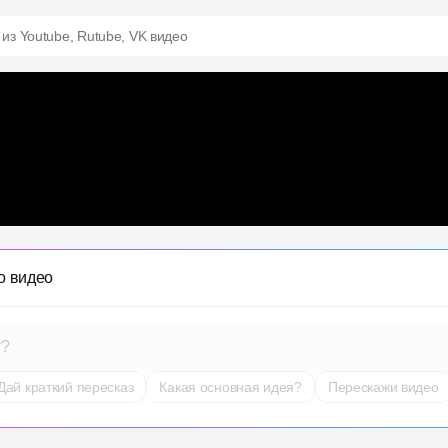
 из Youtube, Rutube, VK видео
о видео
т?
Дай краткий пересказ
Какая основная идея?
Перескажи видео