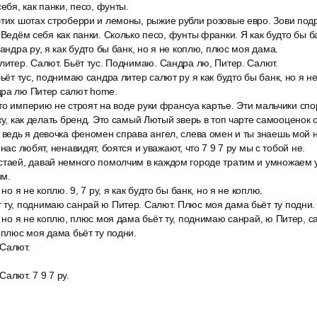
себя, как панки, песо, фунты.
тих шотах строберри и лемоны, рыжие рубли розовые евро. Зови подру
 Ведём себя как панки. Сколько песо, фунты франки. Я как будто бы ба
сандра ру, я как будто бы банк, но я не коплю, плюс моя дама.
литер. Салют. Бьёт тус. Поднимаю. Сандра лю, Питер. Салют.
бьёт тус, поднимаю сандра литер салют ру я как будто бы банк, но я 
дра лю Питер салют home.
 что империю не строят на воде руки франсуа картье. Эти мальчики спо
ажу, как делать бренд. Это самый Лютый зверь в топ чарте самооценок
 ведь я девочка феномен справа ангел, слева омен и ты знаешь мой 
 нас любят, ненавидят, боятся и уважают, что 7 9 7 ру мы с тобой не.
стаей, давай немного помолчим в каждом городе тратим и умножаем 
им.
 но я не коплю. 9, 7 ру, я как будто бы банк, но я не коплю.
 ту, поднимаю санрай ю Питер. Салют. Плюс моя дама бьёт ту подни.
 но я не коплю, плюс моя дама бьёт ту, поднимаю санрай, ю Питер, сал
 плюс моя дама бьёт ту подни.
Салют.
алют. 7 9 7 ру.