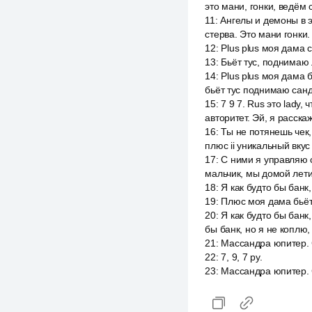
это мани, гонки, ведём 
11
:
Ангелы и демоны в э
стерва. Это мани гонки.
12
:
Plus plus моя дама 
13
:
Бьёт тус, поднимаю 
14
:
Plus plus моя дама 
бьёт тус поднимаю сан
15
:
7 9 7. Rus это lady,
авторитет. Эй, я расск
16
:
Ты не потянешь чек,
плюс ii уникальный вкус
17
:
С ними я управляю 
мальчик, мы домой лет
18
:
Я как будто бы банк,
19
:
Плюс моя дама бьёт
20
:
Я как будто бы банк,
бы банк, но я не коплю,
21
:
Массандра юпитер. 
22
:
7, 9, 7 ру.
23
:
Массандра юпитер. С