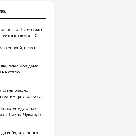
ка
игинально. Ты же тоже
 начал понимать. С
имаю санрай, шлю в
.
оплю, плюс моя дама
я не коплю.
утствии опасно.
 тратим грязно, че ты
 Читаю между строк.
хал 8 миль. Чувствую
ди себя, как стерва,