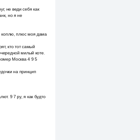
г, не веди себя как
нк, но я не
не коплю, плюс моя дама
рят, кто тот самый
 очередной милый коте.
номер Москва 4 9 5
удочки на принцип
ют. 9 7 ру, я как будто