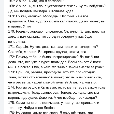
167
:
А знаешь что, что я согласен?
168
:
А знаешь, мы лоне устраивает вечеринку, ты пойдёшь?
Да, мы пойдём как пара. Отличная идея.
169
:
Ну как, неплохо. Молодцы. Это тина нам все
придумала. Она и должна быть капитаном. Да ну, может, вы
и правы, Утин.
170
:
Реально хорошо получается. Отлично. Кстати, девочки,
хотела вам сказать, что сегодня вечером у нас будет
вечеринка.
171
:
Captain. Ну что, девочки, вам нравится вечеринка?
Спасибо, мелани. Вечеринка крутая, кстати, ева.
172
:
Почему тебя не было на тренировках? Да так были
дела. Ага, все уже в курсе твоих дел. Всем привет. А вот и
мы. Не понял. Опа, а чего это тина с заком вместе за ручк?
173
:
Пришли, ребята, проходите. Что это происходит?
Тина, может, объяснишь? А может, это вы нам объясните,
чего это вы за нашей спиной мутите? А так, ну, мы это.
174
:
Раз вы решили быть вместе, то мы теперь с заком тоже
встречаемся. Поздравляю, ева. Теперь официально мы
парень и девушка. Девочки. А что вообще происходит?
175
:
Сами ничего не понимаем, у нас тут вечеринка или
телешоу. Найди свою Любовь.
176
:
Ну ладно, идите все сюда. Я хочу объявить, что