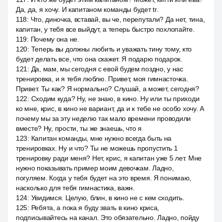
Да, да, я хочу. И капитаном команды будет tr.
118
:
Что, диночка, вставай, вы че, перепутали? Да нет, тина,
капитан, у тебя все выйдут, а теперь быстро похлопайте.
119
:
Почему она не.
120
:
Теперь вы должны любить и уважать тину тому, кто
будет делать все, что она скажет. Я подарю подарок.
121
:
Да, мам, мы сегодня с евой будем поздно, у нас
тренировка, и я тебя люблю. Привет, моя гимнасточка.
Привет. Ты как? Я нормально? Слушай, а может, сегодня?
122
:
Сходим куда? Ну, не знаю, в кино. Ну или ты приходи
ко мне, крис, в кино не вариант, да и к тебе не особо хочу. А
почему мы за эту неделю так мало времени проводили
вместе? Ну, прости, ты же знаешь, что я
123
:
Капитан команды, мне нужно всегда быть на
тренировках. Ну и что? Ты не можешь пропустить 1
тренировку ради меня? Нет, крис, я капитан уже 5 лет. Мне
нужно показывать пример моим девочкам. Ладно,
погуляем. Когда у тебя будет на это время. Я понимаю,
насколько для тебя гимнастика, важн.
124
:
Увидимся. Целую, блин, в кино не с кем сходить.
125
:
Ребята, а пока я буду звать в кино криса,
подписывайтесь на канал. Это обязательно. Ладно, пойду