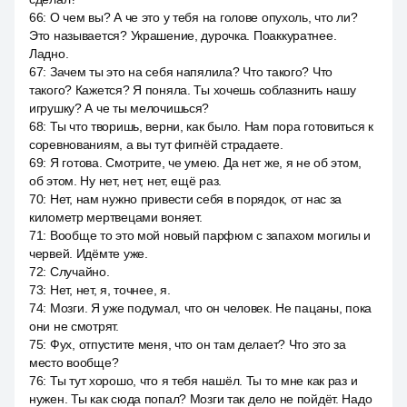
66
:
О чем вы? А че это у тебя на голове опухоль, что ли?
Это называется? Украшение, дурочка. Поаккуратнее.
Ладно.
67
:
Зачем ты это на себя напялила? Что такого? Что
такого? Кажется? Я поняла. Ты хочешь соблазнить нашу
игрушку? А че ты мелочишься?
68
:
Ты что творишь, верни, как было. Нам пора готовиться к
соревнованиям, а вы тут фигнёй страдаете.
69
:
Я готова. Смотрите, че умею. Да нет же, я не об этом,
об этом. Ну нет, нет, нет, ещё раз.
70
:
Нет, нам нужно привести себя в порядок, от нас за
километр мертвецами воняет.
71
:
Вообще то это мой новый парфюм с запахом могилы и
червей. Идёмте уже.
72
:
Случайно.
73
:
Нет, нет, я, точнее, я.
74
:
Мозги. Я уже подумал, что он человек. Не пацаны, пока
они не смотрят.
75
:
Фух, отпустите меня, что он там делает? Что это за
место вообще?
76
:
Ты тут хорошо, что я тебя нашёл. Ты то мне как раз и
нужен. Ты как сюда попал? Мозги так дело не пойдёт. Надо