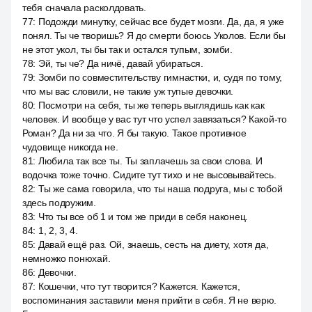
тебя сначала расколдовать.
77
:
Подожди минутку, сейчас все будет мозги. Да, да, я уже
понял. Ты че творишь? Я до смерти боюсь Уколов. Если бы
не этот укол, ты бы так и остался тупым, зомби.
78
:
Эй, ты че? Да ничё, давай убираться.
79
:
Зомби по совместительству гимнастки, и, судя по тому,
что мы вас словили, не такие уж тупые девочки.
80
:
Посмотри на себя, ты же теперь выглядишь как как
человек. И вообще у вас тут что успел завязаться? Какой-то
Роман? Да ни за что. Я бы такую. Такое противное
чудовище никогда не.
81
:
Любила так все ты. Ты заплачешь за свои слова. И
водочка тоже точно. Сидите тут тихо и не высовывайтесь.
82
:
Ты же сама говорила, что ты наша подруга, мы с тобой
здесь подружим.
83
:
Что ты все об 1 и том же приди в себя наконец.
84
:
1, 2, 3, 4.
85
:
Давай ещё раз. Ой, знаешь, сесть на диету, хотя да,
немножко понюхай.
86
:
Девочки.
87
:
Кошечки, что тут творится? Кажется. Кажется,
воспоминания заставили меня прийти в себя. Я не верю.