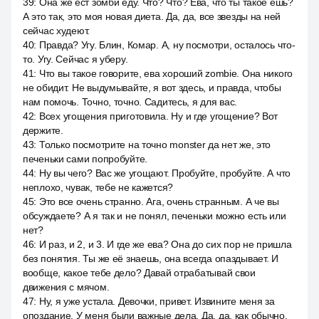
39
:
Она же ест зомби еду. Что? Что? Ева, что ты такое ешь?
А это так, это моя новая диета. Да, да, все звезды на ней
сейчас худеют.
40
:
Правда? Угу. Блин, Комар. А, ну посмотри, осталось что-
то. Угу. Сейчас я уберу.
41
:
Что вы такое говорите, ева хороший zombie. Она никого
не обидит. Не выдумывайте, я вот здесь, и правда, чтобы
нам помочь. Точно, точно. Садитесь, я для вас.
42
:
Всех угощения приготовила. Ну и где угощение? Вот
держите.
43
:
Только посмотрите на точно monster да нет же, это
печеньки сами попробуйте.
44
:
Ну вы чего? Вас же угощают. Пробуйте, пробуйте. А что
неплохо, чувак, тебе не кажется?
45
:
Это все очень странно. Ага, очень странным. А че вы
обсуждаете? А я так и не понял, печеньки можно есть или
нет?
46
:
И раз, и 2, и 3. И где же ева? Она до сих пор не пришла
без понятия. Ты же её знаешь, она всегда опаздывает. И
вообще, какое тебе дело? Давай отрабатывай свои
движения с мячом.
47
:
Ну, я уже устала. Девочки, привет. Извините меня за
опоздание. У меня были важные дела. Да, да, как обычно.