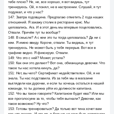
тебе плохо? Не, не, все хорошо, я вот видишь, тут
тренируюсь. Ой, я понял, не в настроении. Слушай, я тут
подумал, и что у нас?
147
:
Завтра годовщина. Предлагаю отметить 2 года наших
отношений. Я закажу столик в ресторане крис. Мы
целовались. Ага. И в этот день мы впервые поцеловались.
Отвали. Причём тут ты вообще?
148
:
В смысле? А с кем это ты тогда целовалась? Да ни с
кем. Я имею ввиду. Короче, отвали. Ты видишь, я тут
тренируюсь. Не может быть у тебя перерыв. Вот все в
графике видно. Я фиксирую. Отвали.
149
:
Что это с ней? Может, устала?
150
:
Как они это делают? Вот она, обманщица девочки. Что
такое ты нас хотела кинуть, да?
151
:
Нет, вы чего? Сертификат недействителен. Ой, я не
знала. Ты нас подставила. Из за тебя мы в магазине
выглядели как дурочки, и если ты хочешь остаться в нашей
команде, то ты должна уйти из должности капитана.
152
:
Что вы такое говорите? Капитаном будет ева? Или мы
все проголосуем за то, чтобы тебя выгнали? Девочки, как
такое возможно? Ну что?
153
:
Готовы тренироваться? Да только вот тина хочет вам
кое-что сказать. И что же, я больше не хочу быть капитаном,