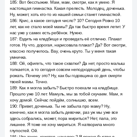
185
:
Вот бесстыжие. Мам, мам, смотри, как я умею. Я
настоящая гимнастка. Какая прелесть. Молодец, доченька.
Ну, может, хоть кто-то из нашей семьи станет гимнасткой.
186
:
Крис, а какое сегодня число? 10? Сегодня Ровно 10
лет, как не стало моей мамы? Да так быстро время летит. У
нас уже у самих есть ребёнок. Нужно.
187
:
Ездить на кладбище и проведать её отлично. Плакат
готов. Ну что, дорогая, нарисовала плакат? Да? Вот смотри,
классно получилось. Вау, очень круто. Ты у меня такая
умничка.
188
:
Ой, офигеть, что такое схватки? Да нет, просто малыш
толкается, а то сегодня совсем неподходящий день, чтобы
рожать. Почему это? Ну, как бы годовщина со дня смерти
твоей мамы. Точно.
189
:
Как я могла забыть? Быстро поехали на кладбище.
Прошло уже 10 лет. Мамуль, мы за тобой скучаем. Мам, я
хочу домой. Сейчас пойдём, солнышко, всем.
190
:
Привет, доченька. Ты не забыла про маму? Ну,
конечно, как я могла забыть девочки, раз уж мы уже все
здесь собрались, может, пора мириться? Нет, папа, это
лишнее. Я тоже не хочу мириться. Я натворила много
глупостей. Ой.
191
:
Что такое, кажется, началось? Я рожаю быстро в