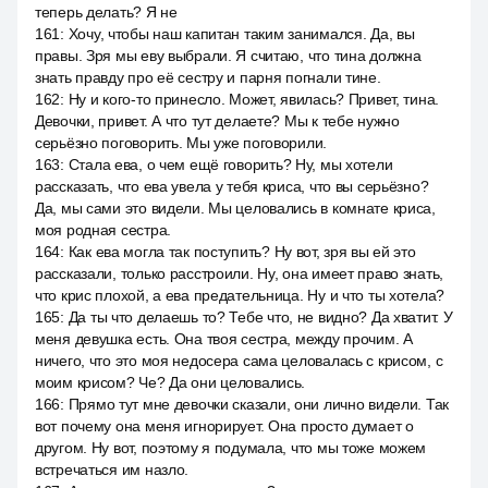
теперь делать? Я не
161
:
Хочу, чтобы наш капитан таким занимался. Да, вы
правы. Зря мы еву выбрали. Я считаю, что тина должна
знать правду про её сестру и парня погнали тине.
162
:
Ну и кого-то принесло. Может, явилась? Привет, тина.
Девочки, привет. А что тут делаете? Мы к тебе нужно
серьёзно поговорить. Мы уже поговорили.
163
:
Стала ева, о чем ещё говорить? Ну, мы хотели
рассказать, что ева увела у тебя криса, что вы серьёзно?
Да, мы сами это видели. Мы целовались в комнате криса,
моя родная сестра.
164
:
Как ева могла так поступить? Ну вот, зря вы ей это
рассказали, только расстроили. Ну, она имеет право знать,
что крис плохой, а ева предательница. Ну и что ты хотела?
165
:
Да ты что делаешь то? Тебе что, не видно? Да хватит. У
меня девушка есть. Она твоя сестра, между прочим. А
ничего, что это моя недосера сама целовалась с крисом, с
моим крисом? Че? Да они целовались.
166
:
Прямо тут мне девочки сказали, они лично видели. Так
вот почему она меня игнорирует. Она просто думает о
другом. Ну вот, поэтому я подумала, что мы тоже можем
встречаться им назло.