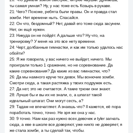
ты самая умная? Ну, у нас тоже есть Козырь в рукаве.
21
:
Чего? Похоже, ребята были правы. Он и правда стал
зомби. Нет времени ныть. Спасайся.
22
:
Он что, бездомный? Нет, давай его тоже сюда засунем.
Нет, он ещё нужен.
23
:
Никуда он не пойдёт. А дальше что? Ну что, на
тренировку? У меня на это все нету времени.
24
:
Черт, долбанные гимнастки, и как им только удалось нас
обойти?
25
:
Я же говорила, у вас ничего не выйдет, ничего. Мы
проиграли только 1 сражение, но не соревнование. Да
какие соревнования? Да какие из вас гимнастки, что?
26
:
Да мы намного круче тех девок. Мы вонючие зомби.
Смотри сюда, а такая растяжка у твоих подружек есть.
27
:
Да нет, это не считается. А такие трюки они знают.
28
:
Лучше бы и вы их не знали, о, а шпагат такой
идеальный шпагат. Они могут сесть, а?
29
:
Тадам не впечатляет. А знаешь что? Il кажется, её пора
поработать точно, точно. Не зря же она у нас.
30
:
9 точно. Нам как раз нужно всех девочек и tyler загнать
сюда, а еве в школе все доверяют, уже никто не доверяет, я
же стала зомби, а ты сделай так, чтобы.