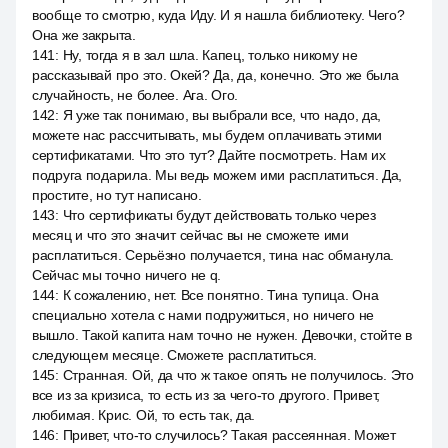
вообще то смотрю, куда Иду. И я нашла библиотеку. Чего?
Она же закрыта.
141
:
Ну, тогда я в зал шла. Капец, только никому не
рассказывай про это. Окей? Да, да, конечно. Это же была
случайность, не более. Ага. Ого.
142
:
Я уже так понимаю, вы выбрали все, что надо, да,
можете нас рассчитывать, мы будем оплачивать этими
сертификатами. Что это тут? Дайте посмотреть. Нам их
подруга подарила. Мы ведь можем ими расплатиться. Да,
простите, но тут написано.
143
:
Что сертификаты будут действовать только через
месяц и что это значит сейчас вы не сможете ими
расплатиться. Серьёзно получается, тина нас обманула.
Сейчас мы точно ничего не q.
144
:
К сожалению, нет. Все понятно. Тина тупица. Она
специально хотела с нами подружиться, но ничего не
вышло. Такой капита нам точно не нужен. Девочки, стойте в
следующем месяце. Сможете расплатиться.
145
:
Странная. Ой, да что ж такое опять не получилось. Это
все из за кризиса, то есть из за чего-то другого. Привет,
любимая. Крис. Ой, то есть так, да.
146
:
Привет, что-то случилось? Такая рассеянная. Может