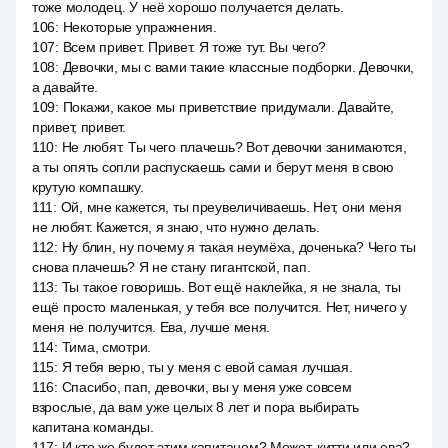
тоже молодец. У неё хорошо получается делать.
106
:
Некоторые упражнения.
107
:
Всем привет. Привет. Я тоже тут. Вы чего?
108
:
Девочки, мы с вами такие классные подборки. Девочки,
а давайте.
109
:
Покажи, какое мы приветствие придумали. Давайте,
привет, привет.
110
:
Не любят. Ты чего плачешь? Вот девочки занимаются,
а ты опять сопли распускаешь сами и берут меня в свою
крутую компашку.
111
:
Ой, мне кажется, ты преувеличиваешь. Нет, они меня
не любят. Кажется, я знаю, что нужно делать.
112
:
Ну блин, ну почему я такая неумёха, доченька? Чего ты
снова плачешь? Я не стану гигантской, пап.
113
:
Ты такое говоришь. Вот ещё наклейка, я не знала, ты
ещё просто маленькая, у тебя все получится. Нет, ничего у
меня не получится. Ева, лучше меня.
114
:
Тима, смотри.
115
:
Я тебя верю, ты у меня с евой самая лучшая.
116
:
Спасибо, пап, девочки, вы у меня уже совсем
взрослые, да вам уже целых 8 лет и пора выбирать
капитана команды.
117
:
И кто же будет этим капитаном? Может, китти или ева?