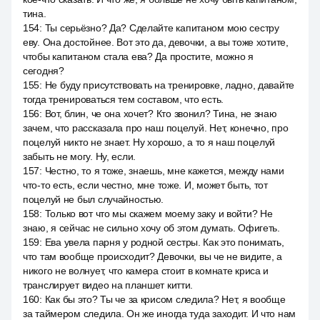
тина.
154
:
Ты серьёзно? Да? Сделайте капитаном мою сестру
еву. Она достойнее. Вот это да, девочки, а вы тоже хотите,
чтобы капитаном стала ева? Да простите, можно я
сегодня?
155
:
Не буду присутствовать на тренировке, ладно, давайте
тогда тренироваться тем составом, что есть.
156
:
Вот, блин, че она хочет? Кто звонил? Тина, не знаю
зачем, что рассказала про наш поцелуй. Нет, конечно, про
поцелуй никто не знает. Ну хорошо, а то я наш поцелуй
забыть не могу. Ну, если.
157
:
Честно, то я тоже, знаешь, мне кажется, между нами
что-то есть, если честно, мне тоже. И, может быть, тот
поцелуй не был случайностью.
158
:
Только вот что мы скажем моему заку и войти? Не
знаю, я сейчас не сильно хочу об этом думать. Офигеть.
159
:
Ева увела парня у родной сестры. Как это понимать,
что там вообще происходит? Девочки, вы че не видите, а
никого не волнует, что камера стоит в комнате криса и
транслирует видео на планшет китти.
160
:
Как бы это? Ты че за крисом следила? Нет, я вообще
за таймером следила. Он же иногда туда заходит. И что нам