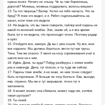
нужны мозги. Ничего не слышу. Че ты там бормочешь,
дорогой? Можешь, можешь поддержать, волосы мешают.
13
:
Ты что творишь? Валер. Хотел на тебя напасть. Что за
бред? Я тоже это видел, и я. Ребят, подписывайтесь на
канал, если тоже это видели.
14
:
Не видела, что вы такое говорите, тайлер мой парень не
какой-то вонючий зомбак. Эли, скажи ой, а я все время
была тут и не видела, что происходит точно. Поэтому радар
и орёт.
15
:
Отойдите все, камера. Да вы с ума сошли. Ну все, мне
все надоело. Мы должны бороться, вести тут как трусы.
Тина. Там же опасно. У меня на носу соревнования учат в
школе мне ни к чем.
16
:
Идём, Дина, ты куда? Пойду разберусь с этими зомби
раз и навсегда. Дина, тут опасно, и ты туда же сейчас.
17
:
Парень тоже зомби, я не знаю, но нам точно следует
быть осторожным. Я больше не хочу бояться. Ева, выходи,
ева, странно. Мы же и тут закрывали, точно тут я
запомнила.
18
:
А может, может, она сбежала, может, надо же, zombie
такая шустрая?
19
:
Ты гений.
20
:
Что думали зомби быстрее, хитрее наушки. Думаешь,