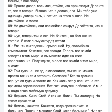
Бежим, я вас спасу.
88
:
Просто доверьтесь мне, стойте, что происходит. Делайте
то, что я говорю. Я знаю, что я делаю, ева. Мы тебе уже
однажды доверились, и вот что из этого вышло. Не
двигайтесь с места.
89
:
Не двигайтесь, они нас сейчас сожрут. Делайте то, что я
говорю.
90
:
Фух, теперь точно все. Не бойтесь, он больше не
zombie. Я колол ему антидот, кстати.
91
:
Ева, ты выглядишь нормальной. Ну, спасибо за
комплимент. Кажется, все позади. Теперь все зомби
заперты в том мире, а вы можете идти на свои
соревнования. Подождите, а если все зомби в том мире,
значит.
92
:
Там куча наших одноклассников, мы же не можем
просто так их там оставить. Согласен? Кто-то должен
вернуться туда и спасти их. Как жаль, что у нас нет на это
времени соревнования. Вот вот начнутся, побежали. А мне
ж надо свою любимую девушку.
93
:
Держать. Кина. Стой. А как же. Давай. Ты молодец. На
таком сроке-таки.
94
:
Делать, кажется. Кажется, надо срочно ехать в
больницу. Пошли в машину. Стой, какая больница? Ну я же