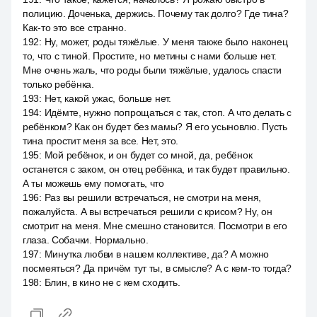
полицию. Доченька, держись. Почему так долго? Где тина?
Как-то это все странно.
192
:
Ну, может, роды тяжёлые. У меня также было наконец
то, что с тиной. Простите, но метины с нами больше нет.
Мне очень жаль, что роды были тяжёлые, удалось спасти
только ребёнка.
193
:
Нет, какой ужас, больше нет.
194
:
Идёмте, нужно попрощаться с так, стоп. А что делать с
ребёнком? Как он будет без мамы? Я его усыновлю. Пусть
тина простит меня за все. Нет, это.
195
:
Мой ребёнок, и он будет со мной, да, ребёнок
останется с заком, он отец ребёнка, и так будет правильно.
А ты можешь ему помогать, что
196
:
Раз вы решили встречаться, не смотри на меня,
пожалуйста. А вы встречаться решили с крисом? Ну, он
смотрит на меня. Мне смешно становится. Посмотри в его
глаза. Собачки. Нормально.
197
:
Минутка любви в нашем коллективе, да? А можно
посмеяться? Да причём тут ты, в смысле? А с кем-то тогда?
198
:
Блин, в кино не с кем сходить.