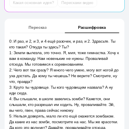
Какая основная идея?
Перескажи видео
Пересказ
Расшифровка
0
:
И раз, и 2, и 3, и 4 ещё разочек, и раз, и 2. Здрасьте. Ты
кто такая? Откуда ты здесь? Ты?
1
:
Земли вылезла, это точно. Я, мия, тоже гимнастка. Хочу к
вам в команду. Нам новенькие не нужны. Проваливай
отсюда. Мы готовимся к соревнованиям.
2
:
Чего вот так сразу? Я много чего умею, могу вот ногой до
уха достать. Да кому ты чешешь? Не верите? Смотрите, ну
что, правда?
3
:
Круто ты чудовище. Ты кого чудовищем назвала? А ну
иди сюда.
4
:
Вы слышали, в школе завелись зомби? Кажется, они
слышали, кто разрешал им ходить. Ну, проваливайте. Эй,
вы чего, гвен, права сейчас никому.
5
:
Нельзя доверять, мало ли кто ещё окажется зомбаком.
Да какие из нас зомби, посмотрите на нас. Мы же красотки.
Да кого это волнует? Давайте, проваливайте отсюда,