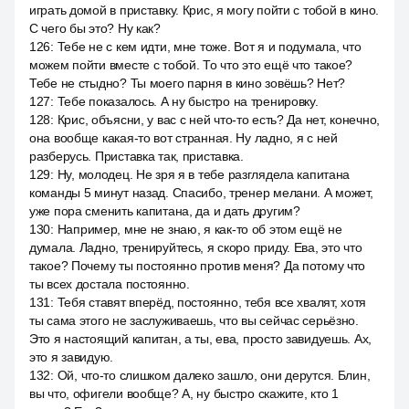
играть домой в приставку. Крис, я могу пойти с тобой в кино.
С чего бы это? Ну как?
126
:
Тебе не с кем идти, мне тоже. Вот я и подумала, что
можем пойти вместе с тобой. То что это ещё что такое?
Тебе не стыдно? Ты моего парня в кино зовёшь? Нет?
127
:
Тебе показалось. А ну быстро на тренировку.
128
:
Крис, объясни, у вас с ней что-то есть? Да нет, конечно,
она вообще какая-то вот странная. Ну ладно, я с ней
разберусь. Приставка так, приставка.
129
:
Ну, молодец. Не зря я в тебе разглядела капитана
команды 5 минут назад. Спасибо, тренер мелани. А может,
уже пора сменить капитана, да и дать другим?
130
:
Например, мне не знаю, я как-то об этом ещё не
думала. Ладно, тренируйтесь, я скоро приду. Ева, это что
такое? Почему ты постоянно против меня? Да потому что
ты всех достала постоянно.
131
:
Тебя ставят вперёд, постоянно, тебя все хвалят, хотя
ты сама этого не заслуживаешь, что вы сейчас серьёзно.
Это я настоящий капитан, а ты, ева, просто завидуешь. Ах,
это я завидую.
132
:
Ой, что-то слишком далеко зашло, они дерутся. Блин,
вы что, офигели вообще? А, ну быстро скажите, кто 1