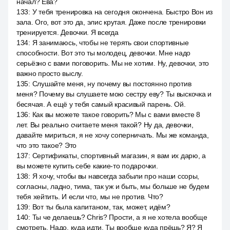
начал? Ева?
133
:
У тебя тренировка на сегодня окончена. Быстро Вон из
зала. Ого, вот это да, элис крутая. Даже после тренировки
тренируется. Девочки. Я всегда
134
:
Я занимаюсь, чтобы не терять свои спортивные
способности. Вот это ты молодец, девочки. Мне надо
серьёзно с вами поговорить. Мы не хотим. Ну, девочки, это
важно просто выслу.
135
:
Слушайте меня, ну почему вы постоянно против
меня? Почему вы слушаете мою сестру еву? Ты выскочка и
бесячая. А ещё у тебя самый красивый парень. Ой.
136
:
Как вы можете такое говорить? Мы с вами вместе 8
лет. Вы реально считаете меня такой? Ну да, девочки,
давайте мириться, я не хочу соперничать. Мы же команда,
что это такое? Это
137
:
Сертификаты, спортивный магазин, я вам их дарю, а
вы можете купить себе какие-то подарочки.
138
:
Я хочу, чтобы вы навсегда забыли про наши ссоры,
согласны, ладно, тима, так уж и быть, мы больше не будем
тебя хейтить. И если что, мы не против. Что?
139
:
Вот ты была капитаном, так, может, идём?
140
:
Ты че делаешь? Chris? Прости, а я не хотела вообще
смотреть. Надо, куда идти. Ты вообще куда прёшь? Я? Я