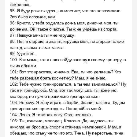
гимнастка.
95
:
Я буду рожать здесь, на мостике, что это невозможно.
Это было сложнее, чем
96
:
Кристи, у тебя родилась дочка моя, диночка моя, ты
доченька. Ой, такое счастье. Ты ж не уйдёшь из спорта.
97
:
Невкусная-ка ты мне игрушку.
98
:
Нет, я старше, а значит, игрушка моя, ты старше только
на год, а сама ты как кавказ.
99
:
Удали её.
100
:
Как мама, так я пока пойду запишу к своему тренеру, а
ты их обними.
101
:
Вот это красотка, конечно. Ева, ты что делаешь? Кто
тебе разрешал брать косметику? Мам, я не знаю.
102
:
Тебе нужно тренироваться, а ты чем занимаешься? Ну
так я и тренируюсь. Опа, вот так могу. Ева, ты, конечно,
молодец, но нужно правильно тренироваться.
103
:
Не хочу. Я хочу играть в барби. Значит, так, ева, будем
тренироваться прямо здесь. Повторяй за мной.
104
:
Легко. Я тоже так могу. Опа, неплохо.
105
:
Ты, конечно, молодец. Классно. Да, надеюсь, ты
никогда не бросишь спорт и станешь чемпионкой. Мам, я
обещаю, что стану не то что это. Тина. Ну перестань, тина