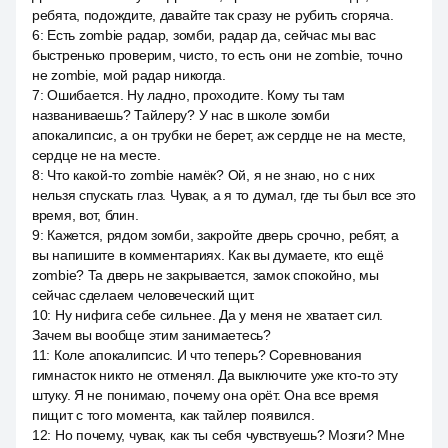
ребята, подождите, давайте так сразу не рубить сгоряча.
6
:
Есть zombie радар, зомби, радар да, сейчас мы вас
быстренько проверим, чисто, то есть они не zombie, точно
не zombie, мой радар никогда.
7
:
Ошибается. Ну ладно, проходите. Кому ты там
названиваешь? Тайлеру? У нас в школе зомби
апокалипсис, а он трубки не берет, аж сердце не на месте,
сердце не на месте.
8
:
Что какой-то zombie намёк? Ой, я не знаю, но с них
нельзя спускать глаз. Чувак, а я то думал, где ты был все это
время, вот, блин.
9
:
Кажется, рядом зомби, закройте дверь срочно, ребят, а
вы напишите в комментариях. Как вы думаете, кто ещё
zombie? Та дверь не закрывается, замок спокойно, мы
сейчас сделаем человеческий щит.
10
:
Ну нифига себе сильнее. Да у меня не хватает сил.
Зачем вы вообще этим занимаетесь?
11
:
Коле апокалипсис. И что теперь? Соревнования
гимнасток никто не отменял. Да выключите уже кто-то эту
штуку. Я не понимаю, почему она орёт. Она все время
пищит с того момента, как тайлер появился.
12
:
Но почему, чувак, как ты себя чувствуешь? Мозги? Мне