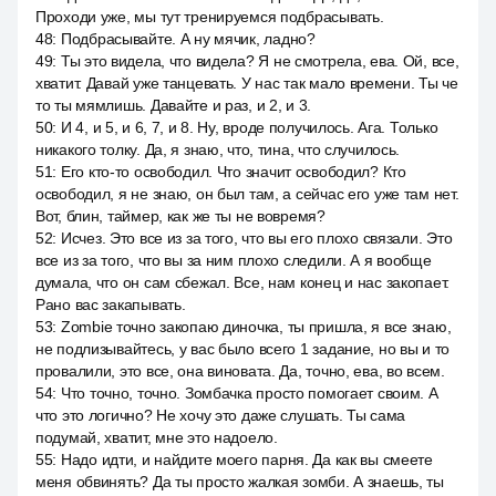
Проходи уже, мы тут тренируемся подбрасывать.
48
:
Подбрасывайте. А ну мячик, ладно?
49
:
Ты это видела, что видела? Я не смотрела, ева. Ой, все,
хватит. Давай уже танцевать. У нас так мало времени. Ты че
то ты мямлишь. Давайте и раз, и 2, и 3.
50
:
И 4, и 5, и 6, 7, и 8. Ну, вроде получилось. Ага. Только
никакого толку. Да, я знаю, что, тина, что случилось.
51
:
Его кто-то освободил. Что значит освободил? Кто
освободил, я не знаю, он был там, а сейчас его уже там нет.
Вот, блин, таймер, как же ты не вовремя?
52
:
Исчез. Это все из за того, что вы его плохо связали. Это
все из за того, что вы за ним плохо следили. А я вообще
думала, что он сам сбежал. Все, нам конец и нас закопает.
Рано вас закапывать.
53
:
Zombie точно закопаю диночка, ты пришла, я все знаю,
не подлизывайтесь, у вас было всего 1 задание, но вы и то
провалили, это все, она виновата. Да, точно, ева, во всем.
54
:
Что точно, точно. Зомбачка просто помогает своим. А
что это логично? Не хочу это даже слушать. Ты сама
подумай, хватит, мне это надоело.
55
:
Надо идти, и найдите моего парня. Да как вы смеете
меня обвинять? Да ты просто жалкая зомби. А знаешь, ты