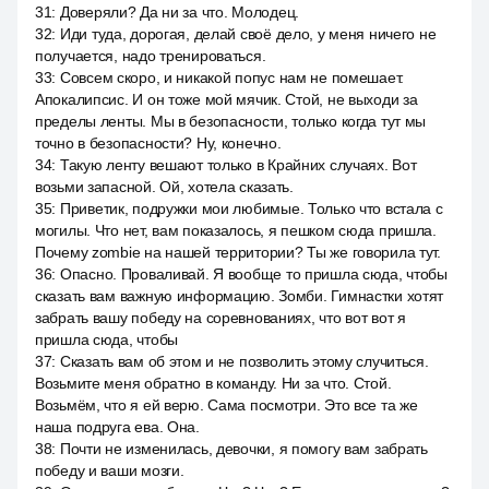
31
:
Доверяли? Да ни за что. Молодец.
32
:
Иди туда, дорогая, делай своё дело, у меня ничего не
получается, надо тренироваться.
33
:
Совсем скоро, и никакой попус нам не помешает.
Апокалипсис. И он тоже мой мячик. Стой, не выходи за
пределы ленты. Мы в безопасности, только когда тут мы
точно в безопасности? Ну, конечно.
34
:
Такую ленту вешают только в Крайних случаях. Вот
возьми запасной. Ой, хотела сказать.
35
:
Приветик, подружки мои любимые. Только что встала с
могилы. Что нет, вам показалось, я пешком сюда пришла.
Почему zombie на нашей территории? Ты же говорила тут.
36
:
Опасно. Проваливай. Я вообще то пришла сюда, чтобы
сказать вам важную информацию. Зомби. Гимнастки хотят
забрать вашу победу на соревнованиях, что вот вот я
пришла сюда, чтобы
37
:
Сказать вам об этом и не позволить этому случиться.
Возьмите меня обратно в команду. Ни за что. Стой.
Возьмём, что я ей верю. Сама посмотри. Это все та же
наша подруга ева. Она.
38
:
Почти не изменилась, девочки, я помогу вам забрать
победу и ваши мозги.