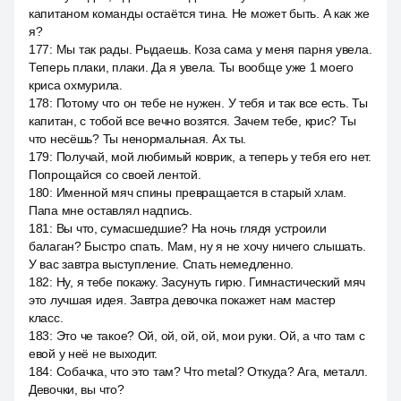
капитаном команды остаётся тина. Не может быть. А как же
я?
177
:
Мы так рады. Рыдаешь. Коза сама у меня парня увела.
Теперь плаки, плаки. Да я увела. Ты вообще уже 1 моего
криса охмурила.
178
:
Потому что он тебе не нужен. У тебя и так все есть. Ты
капитан, с тобой все вечно возятся. Зачем тебе, крис? Ты
что несёшь? Ты ненормальная. Ах ты.
179
:
Получай, мой любимый коврик, а теперь у тебя его нет.
Попрощайся со своей лентой.
180
:
Именной мяч спины превращается в старый хлам.
Папа мне оставлял надпись.
181
:
Вы что, сумасшедшие? На ночь глядя устроили
балаган? Быстро спать. Мам, ну я не хочу ничего слышать.
У вас завтра выступление. Спать немедленно.
182
:
Ну, я тебе покажу. Засунуть гирю. Гимнастический мяч
это лучшая идея. Завтра девочка покажет нам мастер
класс.
183
:
Это че такое? Ой, ой, ой, ой, мои руки. Ой, а что там с
евой у неё не выходит.
184
:
Собачка, что это там? Что metal? Откуда? Ага, металл.
Девочки, вы что?