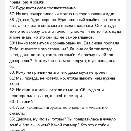
права, раз я зомби.
56
:
Буду вести себя соответственно.
57
:
Ну вот, подкрепилась и можно на соревнования идти.
58
:
Да, все будет хорошо. Единственный зомби в школе это
ева, а всех остальных мы закрыли шкафчики. Они оттуда
точно не выберутся, это точно. Ну, может, и не точно, откуда
ж мне знать, но это сейчас не самое главное.
59
:
Нужно готовиться к соревнованиям. Ева снова пропала.
Тебе не кажется это странным? Да, она себя так всегда
вела, даже до того, как стала зомби. А почему ты ей так
доверяешь? Потому что ева моя подруга, я уверена, она
бы.
60
:
Кому не причинила зла, его даже мухи не тронет.
61
:
Мы, правда, не хотели, но, чтобы выжить, нам нужны
ваши.
62
:
Не фигня я майк, отвали от меня. Ой, куда они
перегородили выход, a zombie, смотри.
63
:
Ты гений.
64
:
А вот как живая игрушка, не очень то и живая, я б
сказала.
65
:
Девочки, ну что вы готовы? Ты превратилась в чучело
зомби. Что вы, о чем? Какой кошмар? Кто это с тобой
сделал?