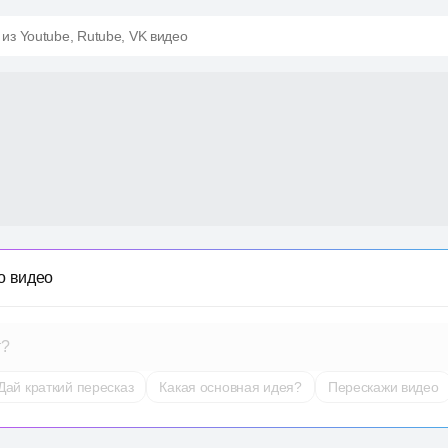
 из Youtube, Rutube, VK видео
о видео
т?
Дай краткий пересказ
Какая основная идея?
Перескажи видео