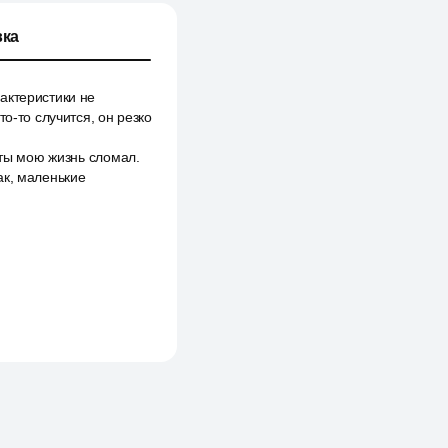
ка
актеристики не
о-то случится, он резко
 ты мою жизнь сломал.
ак, маленькие