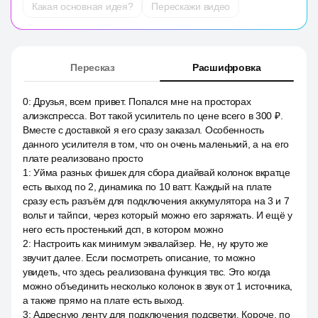
Какая основная идея?
Перескажи видео
Пересказ
Расшифровка
0
:
Друзья, всем привет. Попался мне на просторах
алиэкспресса. Вот такой усилитель по цене всего в 300 ₽.
Вместе с доставкой я его сразу заказал. Особенность
данного усилителя в том, что он очень маленький, а на его
плате реализовано просто
1
:
Уйма разных фишек для сбора диайвай колонок вкратце
есть выход по 2, динамика по 10 ватт. Каждый на плате
сразу есть разъём для подключения аккумулятора на 3 и 7
вольт и тайпси, через который можно его заряжать. И ещё у
него есть простенький дсп, в котором можно
2
:
Настроить как минимум эквалайзер. Не, ну круто же
звучит далее. Если посмотреть описание, то можно
увидеть, что здесь реализована функция твс. Это когда
можно объединить несколько колонок в звук от 1 источника,
а также прямо на плате есть выход.
3
:
Адресную ленту для подключения подсветки. Короче, по