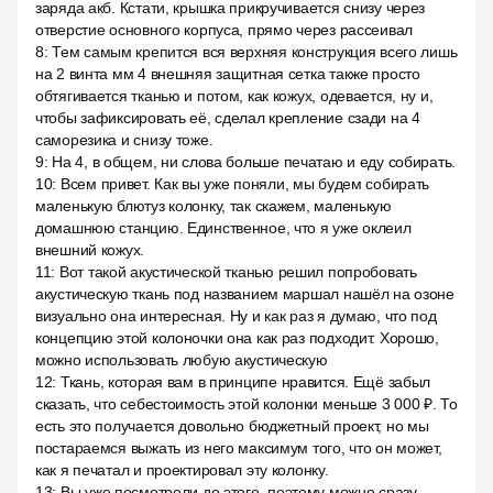
заряда акб. Кстати, крышка прикручивается снизу через
отверстие основного корпуса, прямо через рассеивал
8
:
Тем самым крепится вся верхняя конструкция всего лишь
на 2 винта мм 4 внешняя защитная сетка также просто
обтягивается тканью и потом, как кожух, одевается, ну и,
чтобы зафиксировать её, сделал крепление сзади на 4
саморезика и снизу тоже.
9
:
На 4, в общем, ни слова больше печатаю и еду собирать.
10
:
Всем привет. Как вы уже поняли, мы будем собирать
маленькую блютуз колонку, так скажем, маленькую
домашнюю станцию. Единственное, что я уже оклеил
внешний кожух.
11
:
Вот такой акустической тканью решил попробовать
акустическую ткань под названием маршал нашёл на озоне
визуально она интересная. Ну и как раз я думаю, что под
концепцию этой колоночки она как раз подходит. Хорошо,
можно использовать любую акустическую
12
:
Ткань, которая вам в принципе нравится. Ещё забыл
сказать, что себестоимость этой колонки меньше 3 000 ₽. То
есть это получается довольно бюджетный проект, но мы
постараемся выжать из него максимум того, что он может,
как я печатал и проектировал эту колонку.
13
:
Вы уже посмотрели до этого, поэтому можно сразу