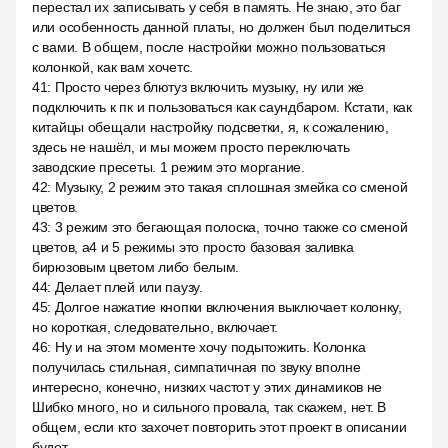
перестал их записывать у себя в память. Не знаю, это баг
или особенность данной платы, но должен был поделиться
с вами. В общем, после настройки можно пользоваться
колонкой, как вам хочетс.
41
:
Просто через блютуз включить музыку, ну или же
подключить к пк и пользоваться как саундбаром. Кстати, как
китайцы обещали настройку подсветки, я, к сожалению,
здесь не нашёл, и мы можем просто переключать
заводские пресеты. 1 режим это моргание.
42
:
Музыку, 2 режим это такая сплошная змейка со сменой
цветов.
43
:
3 режим это бегающая полоска, точно также со сменой
цветов, a4 и 5 режимы это просто базовая заливка
бирюзовым цветом либо белым.
44
:
Делает плей или паузу.
45
:
Долгое нажатие кнопки включения выключает колонку,
но короткая, следовательно, включает.
46
:
Ну и на этом моменте хочу подытожить. Колонка
получилась стильная, симпатичная по звуку вполне
интересно, конечно, низких частот у этих динамиков не
Шибко много, но и сильного провала, так скажем, нет. В
общем, если кто захочет повторить этот проект в описании
будет