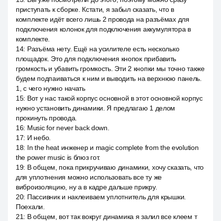
приступать к сборке. Кстати, я забыл сказать, что в
комплекте идёт всего лишь 2 провода на разъёмах для
подключения колонок для подключения аккумулятора в
комплекте.
14
:
Разъёма нету. Ещё на усилителе есть несколько
площадок. Это для подключения кнопок прибавить
громкость и убавить громкость. Эти 2 кнопки мы точно также
будем подпаиваться к ним и выводить на верхнюю панель.
1, с чего нужно начать
15
:
Вот у нас такой корпус основной в этот основной корпус
нужно установить динамики. Я предлагаю 1 делом
прокинуть провода.
16
:
Music for never back down.
17
:
И небо.
18
:
In the heat инженер и magic complete from the evolution
the power music is блюз гот.
19
:
В общем, пока прикручиваю динамики, хочу сказать, что
для уплотнения можно использовать все ту же
виброизоляцию, ну а в кадре дальше прикру.
20
:
Пассивник и наклеиваем уплотнитель для крышки.
Поехали.
21
:
В общем, вот так вокруг динамика я залил все клеем т