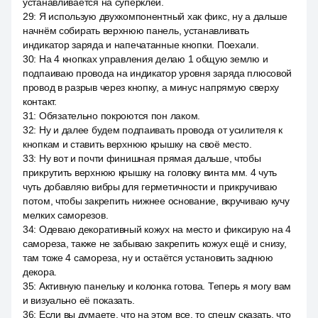
устанавливается на суперклей.
29
:
Я использую двухкомпонентный хак фикс, ну а дальше
начнём собирать верхнюю панель, устанавливать
индикатор заряда и напечатанные кнопки. Поехали.
30
:
На 4 кнопках управления делаю 1 общую землю и
подпаиваю провода на индикатор уровня заряда плюсовой
провод в разрыв через кнопку, а минус напрямую сверху
контакт.
31
:
Обязательно покроются пон лаком.
32
:
Ну и далее будем подпаивать провода от усилителя к
кнопкам и ставить верхнюю крышку на своё место.
33
:
Ну вот и почти финишная прямая дальше, чтобы
прикрутить верхнюю крышку на головку винта мм. 4 чуть
чуть добавляю вибры для герметичности и прикручиваю
потом, чтобы закрепить нижнее основание, вкручиваю кучу
мелких саморезов.
34
:
Одеваю декоративный кожух на место и фиксирую на 4
самореза, также не забываю закрепить кожух ещё и снизу,
там тоже 4 самореза, ну и остаётся установить заднюю
декора.
35
:
Активную панельку и колонка готова. Теперь я могу вам
и визуально её показать.
36
:
Если вы думаете, что на этом все, то спешу сказать, что