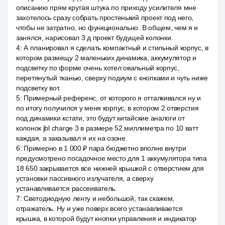
описанию прям крутая штука по приходу усилителя мне
захотелось сразу собрать простенький проект под него,
чтобы не затратно, но функционально. В общем, чем я и
занялся, нарисовал 3 д проект будущей колонки.
4
:
А планировал я сделать компактный и стильный корпус, в
котором размещу 2 маленьких динамика, аккумулятор и
подсветку по форме очень хотел овальный корпус,
перетянутый тканью, сверху подиум с кнопками и чуть ниже
подсветку вот.
5
:
Примерный референс, от которого я отталкивался ну и
по итогу получился у меня корпус, в котором 2 отверстия
под динамики кстати, это будут китайские аналоги от
колонок jbl charge 3 в размере 52 миллиметра по 10 ватт
каждая, а заказывал я их на озоне.
6
:
Примерно в 1 000 ₽ пара бюджетно вполне внутри
предусмотрено посадочное место для 1 аккумулятора типа
18 650 закрывается все нижней крышкой с отверстием для
установки пассивного излучателя, а сверху
устанавливается рассеиватель.
7
:
Светодиодную ленту и небольшой, так скажем,
отражатель. Ну и уже поверх всего устанавливается
крышка, в которой будут кнопки управления и индикатор