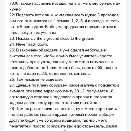
7000, также пассивник посадил на этот же клей, сейчас нам
нужно
22
:
Подпаять вот к этим контактам всего нужно 5 проводов,
они все замыкаются на 1 землю. 1, 2, 3, 4 провода, то есть
всего 5 проводков. В общем, предлагаю переместиться к
паяльнику и там уже вам
23
:
Показать v the v ground close to the ground.
24
:
Never back down.
25
:
В законченной модели я уже сделал небольшие
выступы для того, чтобы можно было усилитель просто
поставить, прикрутить, так как у меня этого нету здесь я
просто добавлю по 1 или, может быть, паре шайб, скорее
всего, по паре шайб, естественно, контакты.
26
:
Там никакие не задевает.
27
:
Дальше по плану собираем рассеиватель с подсветкой
сначала отмеряю адресную ленту 28 12, получается 18
светодиодов отрезаю и подпаиваю провод и это уже за
кадром далее ленту просто вставляю в свой пас.
28
:
Там по расстоянию все плотно, ну и можно проверить
что она работает кстати друзья, готовый проект в общем
доступе будет уже со всеми правками, так что смело
печатайте и просто собирайте как lego отражатель, рамка