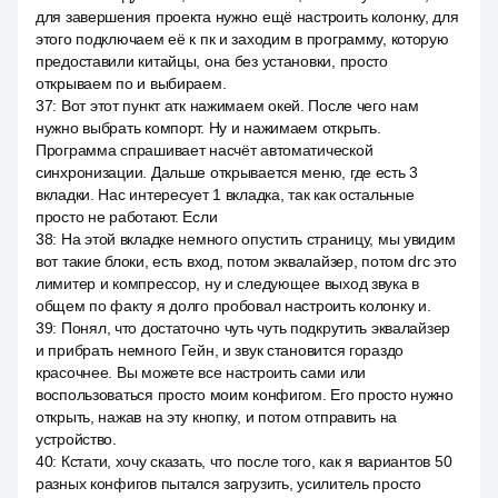
для завершения проекта нужно ещё настроить колонку, для
этого подключаем её к пк и заходим в программу, которую
предоставили китайцы, она без установки, просто
открываем по и выбираем.
37
:
Вот этот пункт атк нажимаем окей. После чего нам
нужно выбрать компорт. Ну и нажимаем открыть.
Программа спрашивает насчёт автоматической
синхронизации. Дальше открывается меню, где есть 3
вкладки. Нас интересует 1 вкладка, так как остальные
просто не работают. Если
38
:
На этой вкладке немного опустить страницу, мы увидим
вот такие блоки, есть вход, потом эквалайзер, потом drc это
лимитер и компрессор, ну и следующее выход звука в
общем по факту я долго пробовал настроить колонку и.
39
:
Понял, что достаточно чуть чуть подкрутить эквалайзер
и прибрать немного Гейн, и звук становится гораздо
красочнее. Вы можете все настроить сами или
воспользоваться просто моим конфигом. Его просто нужно
открыть, нажав на эту кнопку, и потом отправить на
устройство.
40
:
Кстати, хочу сказать, что после того, как я вариантов 50
разных конфигов пытался загрузить, усилитель просто