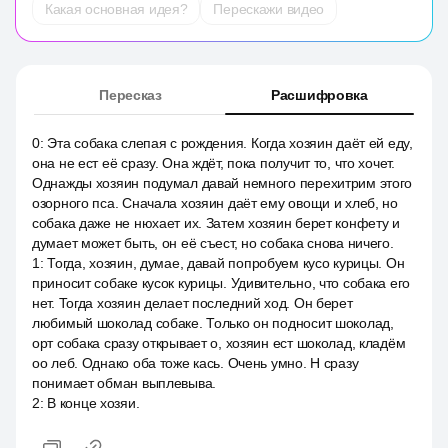
Какая основная идея?
Перескажи видео
Пересказ
Расшифровка
0
:
Эта собака слепая с рождения. Когда хозяин даёт ей еду,
она не ест её сразу. Она ждёт, пока получит то, что хочет.
Однажды хозяин подумал давай немного перехитрим этого
озорного пса. Сначала хозяин даёт ему овощи и хлеб, но
собака даже не нюхает их. Затем хозяин берет конфету и
думает может быть, он её съест, но собака снова ничего.
1
:
Тогда, хозяин, думае, давай попробуем кусо курицы. Он
приносит собаке кусок курицы. Удивительно, что собака его
нет. Тогда хозяин делает последний ход. Он берет
любимый шоколад собаке. Только он подносит шоколад,
орт собака сразу открывает о, хозяин ест шоколад, кладём
оо леб. Однако оба тоже кась. Очень умно. Н сразу
понимает обман выплевыва.
2
:
В конце хозяи.