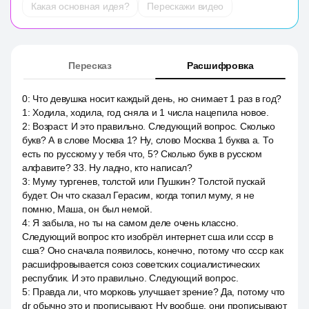
Какая основная идея?
Перескажи видео
Пересказ
Расшифровка
0
:
Что девушка носит каждый день, но снимает 1 раз в год?
1
:
Ходила, ходила, год сняла и 1 числа нацепила новое.
2
:
Возраст. И это правильно. Следующий вопрос. Сколько
букв? А в слове Москва 1? Ну, слово Москва 1 буква а. То
есть по русскому у тебя что, 5? Сколько букв в русском
алфавите? 33. Ну ладно, кто написал?
3
:
Муму тургенев, толстой или Пушкин? Толстой пускай
будет. Он что сказал Герасим, когда топил муму, я не
помню, Маша, он был немой.
4
:
Я забыла, но ты на самом деле очень классно.
Следующий вопрос кто изобрёл интернет сша или ссср в
сша? Оно сначала появилось, конечно, потому что ссср как
расшифровывается союз советских социалистических
республик. И это правильно. Следующий вопрос.
5
:
Правда ли, что морковь улучшает зрение? Да, потому что
dr обычно это и прописывают. Ну вообще, они прописывают