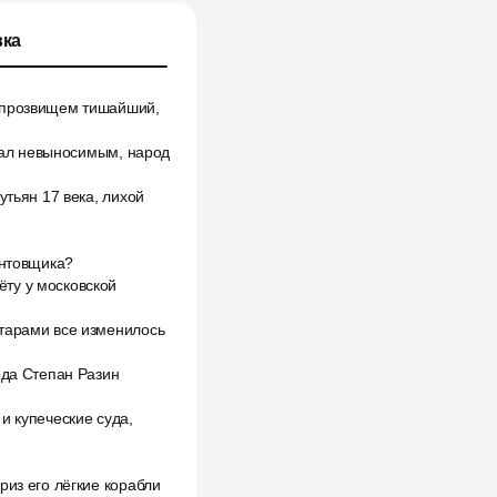
ка
д прозвищем тишайший,
стал невыносимым, народ
утьян 17 века, лихой
унтовщика?
ту у московской
атарами все изменилось
ода Степан Разин
и купеческие суда,
риз его лёгкие корабли