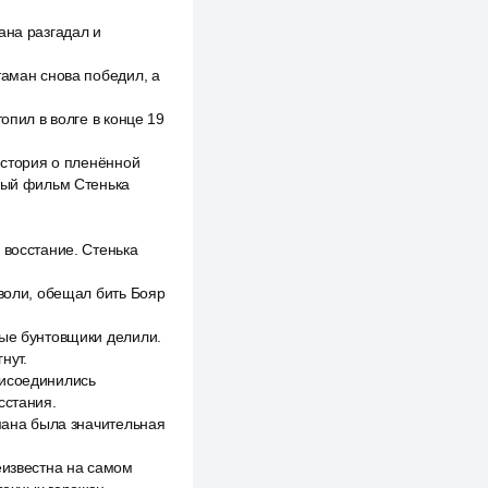
ана разгадал и
таман снова победил, а
опил в волге в конце 19
история о пленённой
нный фильм Стенька
 восстание. Стенька
 воли, обещал бить Бояр
ные бунтовщики делили.
нут.
рисоединились
сстания.
амана была значительная
еизвестна на самом