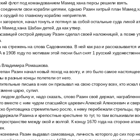
дский флот под командованием Мамед хана персы решили взять.
о соединили свои корабли цепями, однако Разин хитрый план Мамед х
ех орудий по главному кораблю неприятеля.
загорелся, начал тонуть и потянул за собой остальные суда лихой а
н Мамед хана Шабан детей, да как утвер.
расавицей сестрой девушку Разин сделал своей наложницей, а позже ут
а.
 на стрежень на слова Садовникова. В ней как раз и рассказывается 
А в 1908 году по мотивам этой песни был снят 1 русский художестве
а Владимира Ромашкова.
епан Разин начал новый поход на волгу, и это было самое настоящее
ы в разные концы полетели от него.
ительные письма в них он призывал на свою сторону всех, кто искал
измене царю, сулил.
 людом добычу и, надо сказать, слово Разин своё держал, награблен
то вместе с ним чудом спасшийся царевич Алексей Алексеевич и сверг
ско бунтовщика стремительно росло, к нему перебежали стрельцы, п
держали Разина и крепостные крестьяне то тут, то там вспыхивали во
пространстве между окой и волгой. К концу 1670 года на стороне ат
ек.
ксеевича Разин выдавал самозванца, личность которого до сих пор н