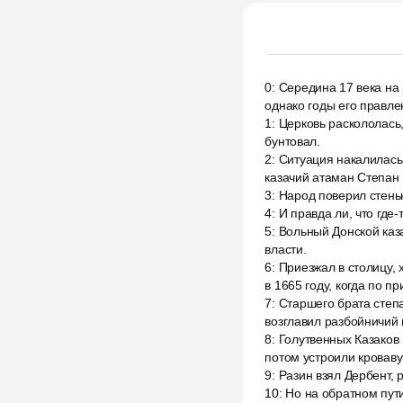
0
:
Середина 17 века на
однако годы его правле
1
:
Церковь раскололась,
бунтовал.
2
:
Ситуация накалилась 
казачий атаман Степан
3
:
Народ поверил стеньк
4
:
И правда ли, что где
5
:
Вольный Донской каз
власти.
6
:
Приезжал в столицу,
в 1665 году, когда по 
7
:
Старшего брата степа
возглавил разбойничий 
8
:
Голутвенных Казаков 
потом устроили кроваву
9
:
Разин взял Дербент, 
10
:
Но на обратном пути