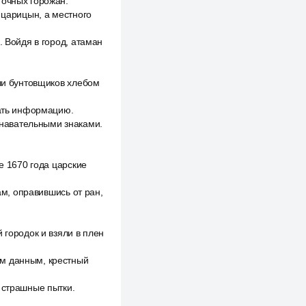
точных горожан.
 царицын, а местного
. Войдя в город, атаман
или бунтовщиков хлебом
вать информацию.
навательными знаками.
е 1670 года царские
ам, оправившись от ран,
 городок и взяли в плен
ым данным, крестный
 страшные пытки.