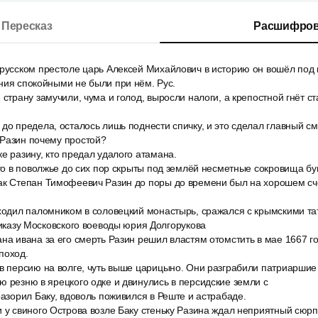
Пересказ
Расшифров
 русском престоле царь Алексей Михайлович в историю он вошёл по
ния спокойными не были при нём. Рус.
 страну замучили, чума и голод, выросли налоги, а крепостной гнёт 
до предела, осталось лишь поднести спичку, и это сделал главный см
 Разин почему простой?
е разину, кто предал удалого атамана.
-то в поволжье до сих пор скрыты под землёй несметные сокровища б
ак Степан Тимофеевич Разин до поры до времени был на хорошем счё
 ходил паломником в соловецкий монастырь, сражался с крымскими т
приказу Московского воеводы юрия Долгорукова
на ивана за его смерть Разин решил властям отомстить в мае 1667 г
поход.
в персию на волге, чуть выше царицыно. Они разграбили патриаршие 
ю резню в ярецкого одке и двинулись в персидские земли с
разорил Баку, вдоволь поживился в Реште и астрабаде.
 у свиного Острова возле Баку стеньку Разина ждал неприятный сюрп