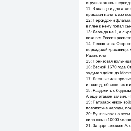
струги атаковал перси
11
:
В кольцо и для этог
приказал палить изо вс
12
:
Персидский флагман 
в плен к нему попал сы
13
:
Легенда не 1, а с к
века вся Россия распев
14
:
Песню из за Острова
персидской красавице. 
Разин, или
15
:
Понизовая вольниц
16
:
Весной 1670 года Ст
задумал дойти до Москв
17
:
Лестные или прельст
и господ, обвиняя их в 
18
:
Разделить с бедным
А ещё атаман заявил, ч
19
:
Патриарх никон вой
поволжские народы, под
20
:
Бунт пылал на всем 
сила около 10000 челов
21
:
За царя алексея Але