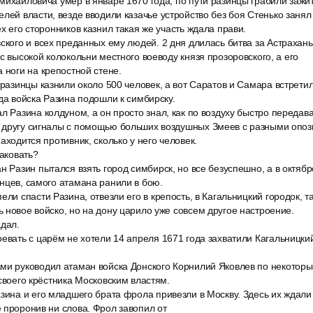
михайловича умер в январе 1670 года, по пути разинцы грабили зажи
лей власти, везде вводили казачье устройство без боя Стенько занял
х его сторонников казнил такая же участь ждала прави.
ского и всех преданных ему людей. 2 дня длилась битва за Астрахань
с высокой колокольни местного воеводу князя прозоровского, а его
 ноги на крепостной стене.
 разинцы казнили около 500 человек, а вот Саратов и Самара встрет
ода войска Разина подошли к симбирску.
л Разина колдуном, а он просто знал, как по воздуху быстро переда
 другу сигналы с помощью больших воздушных Змеев с разными опоз
аходится противник, сколько у него человек.
таковать?
н Разин пытался взять город симбирск, но все безуспешно, а в октябр
нцев, самого атамана ранили в бою.
ели спасти Разина, отвезли его в крепость, в Кагальницкий городок, т
 новое войско, но на дону царило уже совсем другое настроение.
адал.
евать с царём не хотели 14 апреля 1671 года захватили Кагальницкий
ми руководил атаман войска Донского Корнилий Яковлев по некотор
 своего крёстника Московским властям.
азина и его младшего брата фрола привезли в Москву. Здесь их ждали
 проронив ни слова. Фрол завопил от