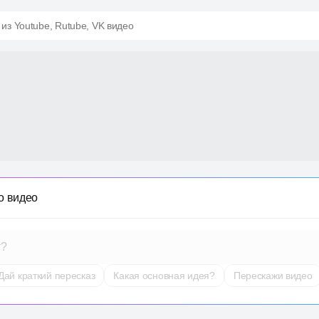
 из Youtube, Rutube, VK видео
о видео
т?
Дай краткий пересказ
Какая основная идея?
Перескажи видео