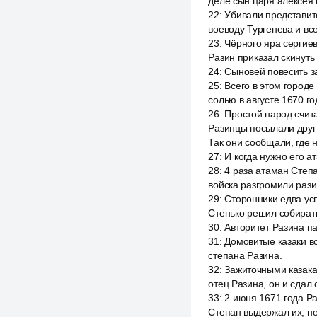
деле сын царя алексея 
22
:
Убивали представите
воеводу Тургенева и все
23
:
Чёрного яра сергиев
Разин приказал скинуть 
24
:
Сыновей повесить за
25
:
Всего в этом городе
солью в августе 1670 г
26
:
Простой народ счита
Разинцы посылали друг
Так они сообщали, где н
27
:
И когда нужно его а
28
:
4 раза атаман Степа
войска разгромили рази
29
:
Сторонники едва усп
Стенько решил собирать
30
:
Авторитет Разина п
31
:
Домовитые казаки во
степана Разина.
32
:
Зажиточными казака
отец Разина, он и сдал
33
:
2 июня 1671 года Р
Степан выдержал их, не