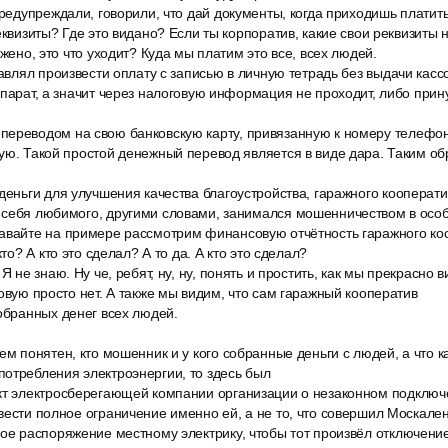
предупреждали, говорили, что дай документы, когда приходишь платить
еквизиты? Где это видано? Если ты корпоратив, какие свои реквизиты 
ожено, это что уходит? Куда мы платим это все, всех людей.
тавлял произвести оплату с записью в личную тетрадь без выдачи кассов
ппарат, а значит через налоговую информация не проходит, либо при
ереводом на свою банковскую карту, привязанную к номеру телефону
ую. Такой простой денежный перевод является в виде дара. Таким о
деньги для улучшения качества благоустройства, гаражного кооперати
 себя любимого, другими словами, занимался мошенничеством в особ
авайте на примере рассмотрим финансовую отчётность гаражного коо
кто? А кто это сделал? А то да. А кто это сделал?
Я не знаю. Ну че, ребят, ну, ну, понять и простить, как мы прекрасно в
говую просто нет. А также мы видим, что сам гаражный кооператив
обранных денег всех людей.
ем понятен, кто мошенник и у кого собранные деньги с людей, а что к
отребления электроэнергии, то здесь был
кт электросберегающей компании организации о незаконном подключ
вести полное ограничение именно ей, а не то, что совершил Москале
ное распоряжение местному электрику, чтобы тот произвёл отключение