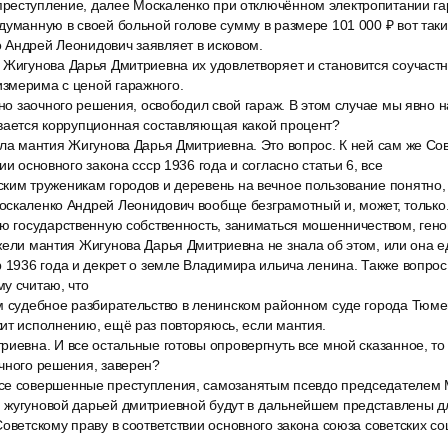
реступление, далее Москаленко при отключённом электропитании га
думанную в своей больной голове сумму в размере 101 000 ₽ вот так
 Андрей Леонидович заявляет в исковом.
 Жигунова Дарья Дмитриевна их удовлетворяет и становится соучаст
змерима с ценой гаражного.
сно заочного решения, освободил свой гараж. В этом случае мы явно 
ивается коррупционная составляющая какой процент?
ла мантия Жигунова Дарья Дмитриевна. Это вопрос. К ней сам же Сов
ии основного закона ссср 1936 года и согласно статьи 6, все
ким труженикам городов и деревень на вечное пользование понятно,
оскаленко Андрей Леонидович вообще безграмотный и, может, только
ую государственную собственность, заниматься мошенничеством, ген
ужели мантия Жигунова Дарья Дмитриевна не знала об этом, или она 
 1936 года и декрет о земле Владимира ильича ленина. Также вопрос к
у считаю, что
м судебное разбирательство в ленинском районном суде города Тюм
ит исполнению, ещё раз повторяюсь, если мантия.
иевна. И все остальные готовы опровергнуть все мной сказанное, то
чного решения, заверен?
се совершенные преступления, самозанятым псевдо председателем
 жугуновой дарьей дмитриевной будут в дальнейшем представлены д
оветскому праву в соответствии основного закона союза советских с