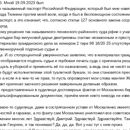
36. Мной 19.09.2023 был
к называемый паспорт Российской Федерации, который был мне навяз
ода Тюмени против моей воли, когда я был в беспомощном состоянии
спорт, а это означает, что, согласно статье 127 основного закона ссср
арод.
ому решение так называемого ленинского районного суда рфии с уча
гильдии бар жигуновой дарьи дмитриевны считаю незаконным и прест
териалах гражданского дела за номером 2 тире 98 18/20 25 отсутству
твенноручной подписью судьи и
а. И со стопроцентной уверенностью заявляю, что в материалах граж
е отображается подпись судьи и гербовая печать суда с оригинала ре
щать в уборной и применять её по назначению, а ведь она не несёт 
ые будут исполнителями этой туалетной бумаги, то они становятся пре
 а если я в чем-то не прав, то пусть опровергнет мои слова мантия 
вит оригинал заочного решения заверенным должным образом.
и предоставленных в судилище достоверных фактов от Москаленко бе
альсифицированным документам, причём меня никто никогда не изв
акое-то судилище, даже в состряпанном уставе от Москаленко имеетс
остей в гаражах, а по факту сам Москаленко уничтожил все советско
ении многих лет. Здравствуй, Дмитрий. Здравствуй. Здравствуйте. Так в
али Георгию, я так понимаю? Да, да, да. Вот у нас тут с ним произ.