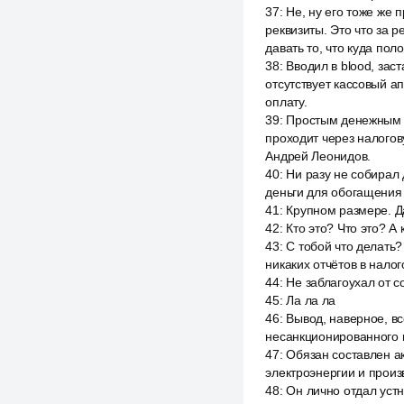
37
:
Не, ну его тоже же 
реквизиты. Это что за р
давать то, что куда пол
38
:
Вводил в blood, зас
отсутствует кассовый а
оплату.
39
:
Простым денежным п
проходит через налогов
Андрей Леонидов.
40
:
Ни разу не собирал 
деньги для обогащения
41
:
Крупном размере. Д
42
:
Кто это? Что это? А 
43
:
С тобой что делать? 
никаких отчётов в нало
44
:
Не заблагоухал от с
45
:
Ла ла ла
46
:
Вывод, наверное, вс
несанкционированного п
47
:
Обязан составлен а
электроэнергии и произ
48
:
Он лично отдал уст