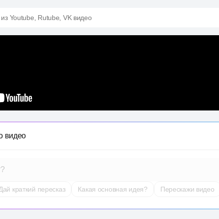
 из Youtube, Rutube, VK видео
о видео
т?
Дай краткий пересказ
Какая основная идея?
Перескажи видео