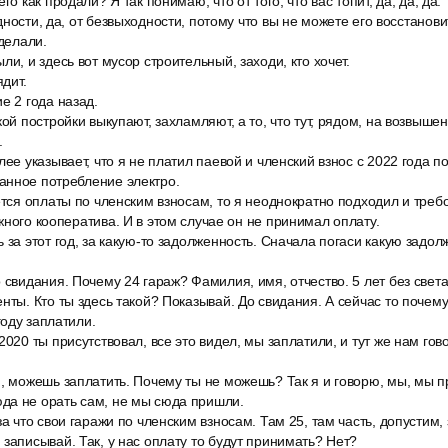
го как продали? Я так понимаю, что от того, что вас топит, да, да, да. Т
ности, да, от безвыходности, потому что вы не можете его восстанови
сделали.
ли, и здесь вот мусор строительный, заходи, кто хочет.
ядит.
е 2 года назад.
кой постройки выкупают, захламляют, а то, что тут, рядом, на возвышен
.
ее указывает, что я не платил паевой и членский взнос с 2022 года по
анное потребление электро.
ется оплаты по членским взносам, то я неоднократно подходил и треб
жного кооператива. И в этом случае он не принимал оплату.
 за этот год, за какую-то задолженность. Сначала погаси какую задолж
 свидания. Почему 24 гараж? Фамилия, имя, отчество. 5 лет без свет
нты. Кто ты здесь такой? Показывай. До свидания. А сейчас то поче
оду заплатили.
2020 ты присутствовал, все это видел, мы заплатили, и тут же нам гов
, можешь заплатить. Почему ты не можешь? Так я и говорю, мы, мы п
да не орать сам, не мы сюда пришли.
за что свои гаражи по членским взносам. Там 25, там часть, допустим, 
записывай. Так, у нас оплату то будут принимать? Нет?