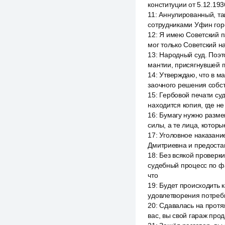
конституции от 5.12.19
11
:
Аннулированный, та
сотрудниками Уфин гор
12
:
Я имею Советский па
мог только Советский н
13
:
Народный суд. Поэт
мантии, присягнувшей 
14
:
Утверждаю, что в ма
заочного решения собс
15
:
Гербовой печати суд
находится копия, где н
16
:
Бумагу нужно разме
силы, а те лица, котор
17
:
Уголовное наказание
Дмитриевна и предоста
18
:
Без всякой проверк
судебный процесс по ф
что
19
:
Будет происходить к
удовлетворения потребн
20
:
Сдавалась на протяж
вас, вы свой гараж прод