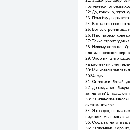
21
:
Зашёл разговор, вы е
получается, от безвыход
22
:
Да, конечно, здесь 
23
:
Помойку дверь вскры
24
:
Вот так вот все выгл
25
:
Вот выстроили здани
26
:
И вот гаражи советс
27
:
Такие строят здания
28
:
Никому дела нет. Дал
платил несанкциониров
29
:
Энергии, а что каса
на расчётный счёт гара
30
:
Мы хотели заплатить
2024 году.
31
:
Оплатили. Давай, до
32
:
До свидания. Докуме
заплатить? В прошлом г
33
:
За членские взносы 
систематически
34
:
Я говорю, не платим
подожди, мы пришли сю
35
:
Сюда заплатить за, 
36
:
Записывай. Хорошо, 