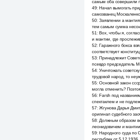
самым оба совершили п
49
:
Начал вымогать при
самозванец Москаленко
50
:
Заявлении а мантия
тем самым сумма несои
51
:
Box, чтобы я, согла
и мантии, где прослеж
52
:
Гаражного бокса взя
соответствует конституц
53
:
Принадлежит Советс
псевдо председатель М
54
:
Уничтожать советск
трудовой народ, то не
55
:
Основной закон ссср
могла отменить? Поэтом
56
:
Farsh под название
спектаклем и не подлеж
57
:
Жгунова Дарья Дмитр
оригинал судебного зао
58
:
Должным образом в
леонидовичем и мантии
59
:
Народного суда по С
республик от 5.12.1936