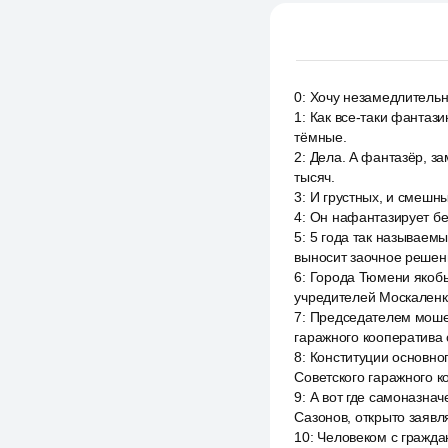
0
:
Хочу незамедлительно
1
:
Как все-таки фантази
тёмные.
2
:
Дела. А фантазёр, за
тысяч.
3
:
И грустных, и смешн
4
:
Он нафантазирует бе
5
:
5 года так называем
выносит заочное решени
6
:
Города Тюмени якобы
учредителей Москаленко
7
:
Председателем мошен
гаражного кооператива о
8
:
Конституции основног
Советского гаражного к
9
:
А вот где самоназнач
Сазонов, открыто заявл
10
:
Человеком с гражда