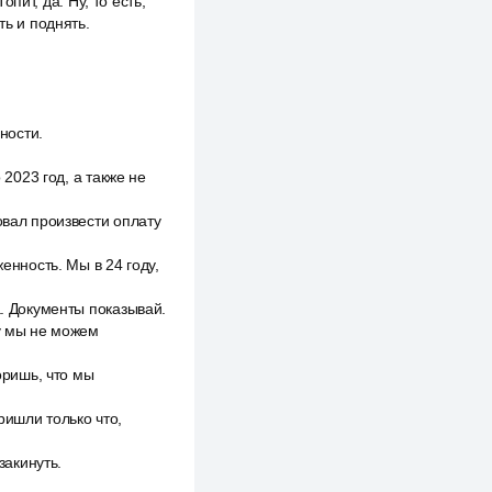
опит, да. Ну, то есть,
ть и поднять.
ности.
 2023 год, а также не
овал произвести оплату
енность. Мы в 24 году,
а. Документы показывай.
му мы не можем
оришь, что мы
ришли только что,
закинуть.