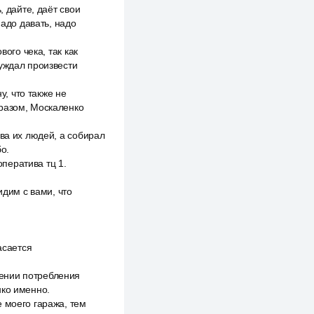
, дайте, даёт свои
надо давать, надо
ого чека, так как
нуждал произвести
, что также не
бразом, Москаленко
ва их людей, а собирал
о.
ператива тц 1.
идим с вами, что
асается
ении потребления
нко именно.
 моего гаража, тем