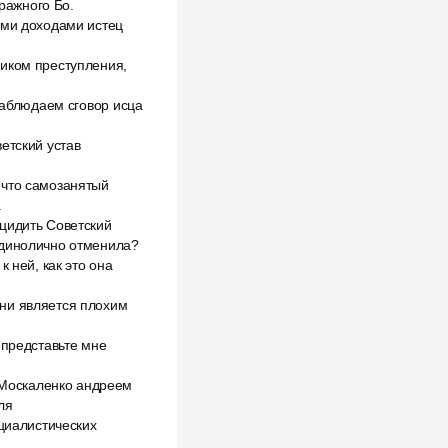
ражного Бо.
ими доходами истец
ником преступления,
наблюдаем сговор исца
етский устав
 что самозанятый
.
оцидить Советский
единолично отменила?
 ней, как это она
ени является плохим
 представьте мне
 Москаленко андреем
ля
оциалистических