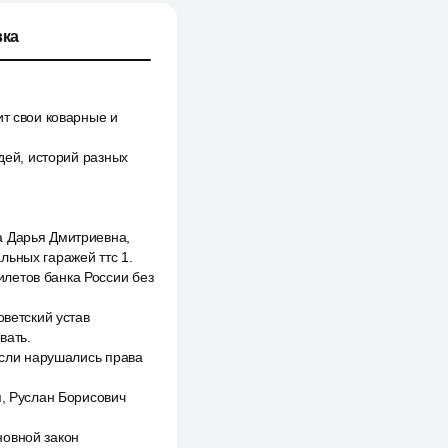
ка
ит свои коварные и
дей, историй разных
а Дарья Дмитриевна,
льных гаражей ттс 1.
летов банка России без
ветский устав
вать.
если нарушались права
я, Руслан Борисович
новной закон