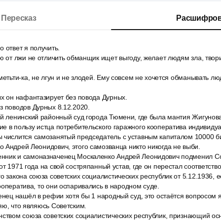
Пересказ
Расшифров
 ответ я получить.
ю от лжи не отличить обманщик ищет выгоду, желает людям зла, твор
метьти-ка, не лгун и не злодей. Ему совсем не хочется обманывать лю
ых он нафантазирует без повода Дурных.
з поводов Дурных 8.12.2020.
ый ленинский районный суд города Тюмени, где была мантия Жигунов
е в пользу истца потребительского гаражного кооператива индивидуа
 числится самозанятый председатель с уставным капиталом 10000 би
 Андрей Леонидович, этого самозванца никто никогда не выби.
ник и самоназначенец Москаленко Андрей Леонидович подменил Со
т 1971 года на свой состряпанный устав, где он перестал соответство
о закона союза советских социалистических республик от 5.12.1936, 
ооператива, то они оспаривались в народном суде.
енец нашёл в рефии хотя бы 1 народный суд, это остаётся вопросом 
яю, что являюсь Советским.
нством союза советских социалистических республик, признающий ос