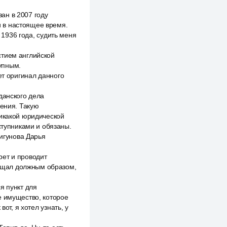
ан в 2007 году
 в настоящее время.
 1936 года, судить меня
стием английской
упным.
ет оригинал данного
данского дела
шения. Такую
никакой юридической
ступниками и обязаны.
Жигунова Дарья
рет и проводит
ещал должным образом,
я пункт для
е имущество, которое
от, я хотел узнать, у