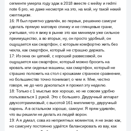
сегменте умерла году эдак в 2018 вместе с мейзу и redmi
note 6 pro, но даже несмотря на это, на мой, ну такой некий
скептицизм.
16
:
Я был приятно удивлён, во первых, решению самсунг
сделать прямую матовую спинку и не глянцевые грани,
учитывая, что я вижу в рынке это как минимум уже сильное
преимущество, а во вторых, ну, он просто удобный, он
ощущается как смартфон, с которым комфортно жить без
чехла, как смартфон, который не страшно держать.
17
:
Из окна он цепкий, с хорошей развесовкой, он
ощущается как смартфон, который можно бросить на
кровать или сиденье машины, как смартфон, который не
страшно положить на стол с крошками странное сравнение,
но большинство точно понимает, о чем я. Мне, честно
говоря, не до чего докопаться я прожил эту неделю.
18
:
Только с 1 мыслью все хорошо, но не совсем удобно
пользоваться 1 рукой. Это с большего. Двуручный аппарат
двухсотграммовый, с высотой 161 миллиметр, двуручный
парень. А в остальном хорошо, самсунг. Я прям удивлён,
что вы решили не делать из людей ворон.
19
:
А я думал, сова из неприятных моментов, я не знаю как,
но самсунгу постоянно удаётся балансировать из вау, как