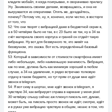
кладити мобайл, я когда поигрываю, я сворачиваю прилагу.
Угу. Занимаюсь своими делами, возвращаюсь, и она не
выгружается из оперативки. Опять же, догадайтесь,
почему? Потому что, ну, я, конечно, если честно, в восторге
от того, что
52
:
Что они творят с вибрацией даже в бюджетной серии в,
а в 50 четвёрке было не так, в с 23 было не так, ну а 34 за
счёт материала своего корпуса и граней он отдаёт такую
вибрацию. Ну вот для беззвучного те, кто живёт на
беззвучном, это сказка. Вот есть определённый базовый
функциона.
53
:
Который в зависимости от стоимости смартфона имеет
либо небольшую, либо наименьшую значимость. Вибрация,
как по мне, должна быть как минимум хорошей в любом
случае, а 34 на удивление, я редко встречаю толковую
отдачу в таком бюджете, но тут прям от души мне идёт
звонок в telegram.
54
:
Я вот сижу в шортах, мне идёт звонок в telegram, я
чувствую 34, как вибрирует справа в кармане у меня pixel
30 четвёрку слышу сейчас аж плюнул пиксель нет, думаю,
может быть, на пиксель просто звонок не идёт, смотрю, идёт
и в руках уже вибрацию чувствую в общем, нюанс в том, что
когда.