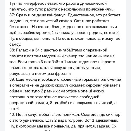
Тут что интерфейс летает, что работа динамической
памятью, что тупо работа с несколькими приложениям.
37
:
Сразу и от души кайфанул. Единственное, что работает
медленно, это оптический сканер. Опять же работает
безотказно. Но как же, блин, медленно пока нажимаешь и
ждёшь разблокировки, 1 слониха успевает родить, потом 2.
Ну, в общем, вы поняли. Но есть плохая новость, и зовут её
самсу.
38
:
Гэлакси а 34 с шестью гигабайтами оперативной
памяти и вот там медленный сканер это наименьшее из
зол. Если кратко 6 гигабайт в 1 момент для one ui просто
начинает не хватать ты покупаешь, пользуешься,
радуешься, а потом раз фрезы и
39
:
Ещё месяц и вообще откровенные тормоза приложение
в оперативке не держит, скролл хромает, сёрфинг убивает в
общем, это тупо 2 разных смартфона one ui нужно
постоянно определённое количество свободной
оперативной памяти, 8 гигабайт их покрывает с лихвой, а
вот 6.
40
:
Нет, я хочу, чтобы ты это понимал. Смотри, я до сих пор
с этого удивляюсь. Есть 2 вида голубей. Вот 1 адекватный.
Ну, к которому мы все привыкли, да, прячется, зараза. Эх