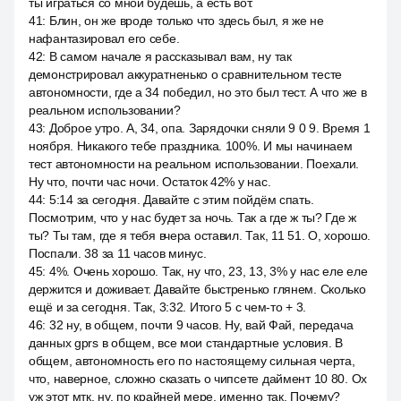
ты играться со мной будешь, а есть вот.
41
:
Блин, он же вроде только что здесь был, я же не
нафантазировал его себе.
42
:
В самом начале я рассказывал вам, ну так
демонстрировал аккуратненько о сравнительном тесте
автономности, где а 34 победил, но это был тест. А что же в
реальном использовании?
43
:
Доброе утро. А, 34, опа. Зарядочки сняли 9 0 9. Время 1
ноября. Никакого тебе праздника. 100%. И мы начинаем
тест автономности на реальном использовании. Поехали.
Ну что, почти час ночи. Остаток 42% у нас.
44
:
5:14 за сегодня. Давайте с этим пойдём спать.
Посмотрим, что у нас будет за ночь. Так а где ж ты? Где ж
ты? Ты там, где я тебя вчера оставил. Так, 11 51. О, хорошо.
Поспали. 38 за 11 часов минус.
45
:
4%. Очень хорошо. Так, ну что, 23, 13, 3% у нас еле еле
держится и доживает. Давайте быстренько глянем. Сколько
ещё и за сегодня. Так, 3:32. Итого 5 с чем-то + 3.
46
:
32 ну, в общем, почти 9 часов. Ну, вай Фай, передача
данных gprs в общем, все мои стандартные условия. В
общем, автономность его по настоящему сильная черта,
что, наверное, сложно сказать о чипсете даймент 10 80. Ох
уж этот мтк, ну, по крайней мере, именно так. Почему?