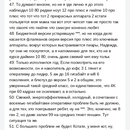
47
:
То думают многие, но не я где лично я до этого
наблюдал 10 80 редми ноут 12 про плюс и realme 10 про
плюс что тот что тот 2 прекрасных аппарата 2 кстати
пользуется моя мама так вот этот чипсет там не просто так
что xiaomi что realme что самсунг конечно любят.
48
:
Бюджетной версии устаревшую ***, но не когда дело
касается флагманов серии версия про плюс это ключевые
аппараты, вокруг которых выстраивается пиары, Надежда,
тут они не поскупятся, а я напоминаю для тех, кто не в
курсе даймин 10 80, очень даже свежий чип ему тольк.
49
:
Только исполнился год. Если посмотреть на его
возможности, он и накопитель до юфс 3 1 тянет и
оперативку до пидир, 5 аж до 16 гигабайт и wifi 6
поколения, и блютуз до версии 5 и 2 в общем, это
уверенный такой средний класс, он единственное, что 4K
при 60 кадрах не осиливает, а в остально.
50
:
Свежий, энергоэффективный, холодный, в сочетании с
восемью гигабайтами оперативки проблем быть не должно,
а для тех, кто поигрывает ребят, ну не ***. Это, конечно, не 8
ген 2, но даже хелии 99 на средних тянет геншин. Тут
ситуация та же.
51
:
С большего проблем не будет. Кстати, у меня кот, ну,