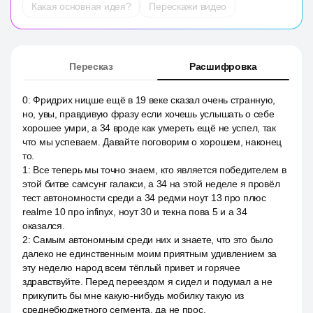
Какая основная идея?
Перескажи видео
Пересказ
Расшифровка
0
:
Фридрих ницше ещё в 19 веке сказал очень странную,
но, увы, правдивую фразу если хочешь услышать о себе
хорошее умри, а 34 вроде как умереть ещё не успел, так
что мы успеваем. Давайте поговорим о хорошем, наконец
то.
1
:
Все теперь мы точно знаем, кто является победителем в
этой битве самсунг галакси, а 34 на этой неделе я провёл
тест автономности среди а 34 редми ноут 13 про плюс
realme 10 про infinyx, ноут 30 и текна пова 5 и а 34
оказался.
2
:
Самым автономным среди них и знаете, что это было
далеко не единственным моим приятным удивлением за
эту неделю народ всем тёплый привет и горячее
здравствуйте. Перед переездом я сидел и подумал а не
прикупить бы мне какую-нибудь мобилку такую из
среднебюджетного сегмента, да не прос.