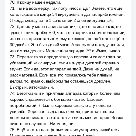
70
:
К концу нашей недели.
71
:
Ты на восьмёрку. Так получилось. Да? Знаете, что ещё
хотел сказать в конце 34 виртуальный датчик приближения.
Я когда слышу вот в 1 сочетании 2 слов виртуальный.
72
:
Датчик, у меня начинается тик, я, но я не знаю как, но
здесь с этим проблем 0, что вот в вертикальном положении,
что вот в горизонтальном ему не важно, он работает ещё в
30 двойке. Это был дикий ужас. А здесь они походу поняли,
что с этим делать. Медленная зарядка, *** съёмка, видео.
73
:
Переплата за определённую версию и самое главное,
убивающий как снаружи, так и изнутри дисплей страшно
звучит. Если да, этот аппарат не твой. Даже не думай, не
рассматривай. Если все это показалось тебе плёвым
делом, то, думаю, выбором ты останешься доволен.
Быстрый, автономный.
74
:
Безотказный и приятный аппарат, который более чем
хорошо справляется с большей частью базовых
потребностей. Я был в хорошем смысле эту неделю
удивлён. Хорошая выдалась неделя, приятная, но вы
должны понимать все это только лишь моя история. Вы же
никого не слушаете. Ни меня, ни
75
:
Ещё кого-то платформе максимум прислушивайтесь.
Мнение же у вас должно быть только 1 своё.