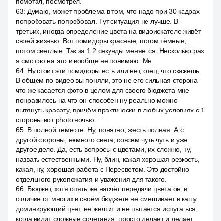
помотал, посмотрел.
63
:
Думаю, может проблема в том, что надо при 30 кадрах
попробовать попробовал. Тут ситуация не лучше. В
третьих, иногда определение цвета на видоискателе живёт
своей жизнью. Вот помидоры красные, потом тёмные,
потом светлые. Так за 1 2 секунды меняется. Несколько раз
я смотрю на это и вообще не понимаю. Мн.
64
:
Ну стоит эти помидоры есть или нет, отец, что скажешь.
В общем по видео вы поняли, это не его сильная сторона
что же касается фото в целом для своего бюджета мне
понравилось на что он способен ну реально можно
вытянуть красоту, причём практически в любых условиях с 1
стороны вот photo ночью.
65
:
В полной темноте. Ну, понятно, жесть полная. А с
другой стороны, немного света, совсем чуть чуть и уже
другое дело. Да, есть вопросы с цветами, их сложно, ну,
назвать естественными. Ну, блин, какая хорошая резкость,
какая, ну, хорошая работа с Пересветом. Это достойно
отдельного рукопожатия и уважения для такого.
66
:
Бюджет, хотя опять же насчёт передачи цвета он, в
отличие от многих в своём бюджете не смешивает в кашу
доминирующий цвет, не желтит и не пытается испугаться,
когда видит сложные сочетания, просто делает и делает