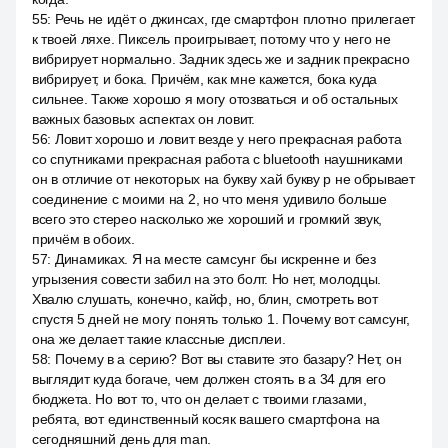
55
:
Речь не идёт о джинсах, где смартфон плотно прилегает
к твоей ляхе. Пиксель проигрывает, потому что у него не
вибрирует нормально. Задник здесь же и задник прекрасно
вибрирует, и бока. Причём, как мне кажется, бока куда
сильнее. Также хорошо я могу отозваться и об остальных
важных базовых аспектах он ловит.
56
:
Ловит хорошо и ловит везде у него прекрасная работа
со спутниками прекрасная работа с bluetooth наушниками
он в отличие от некоторых на букву хай букву р не обрывает
соединение с моими на 2, но что меня удивило больше
всего это стерео насколько же хороший и громкий звук,
причём в обоих.
57
:
Динамиках. Я на месте самсунг бы искренне и без
угрызения совести забил на это болт. Но нет, молодцы.
Хвалю слушать, конечно, кайф, но, блин, смотреть вот
спустя 5 дней не могу понять только 1. Почему вот самсунг,
она же делает такие классные дисплеи.
58
:
Почему в а серию? Вот вы ставите это базару? Нет, он
выглядит куда богаче, чем должен стоять в а 34 для его
бюджета. Но вот то, что он делает с твоими глазами,
ребята, вот единственный косяк вашего смартфона на
сегодняшний день для man.