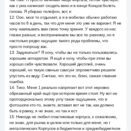
как с ума начинает сходить веко и в конце Концов болеть
голова. Я убираю телефон, вот, и
12
:
Ооо, мозг то отдыхает, а я в мобилах обычно работаю
часов по 8 в день, так что для меня это уже не вариант. Я не
хочу навязывать вам свою точку зрения. У каждого из нас
глазки разные, и воспринимаем мы все по разному, но я
настолько редко ощущаю такого рода проблемы, что
просто попрошу вас.
13
:
Задуматься? Я хочу, чтобы вы не только пользовались
хорошим аппаратом. Я ещё и хочу, чтобы при этом вы
хорошо себя чувствовали. Хороший дисплей, очень
хороший, но такую свинью самсунг опрометчиво решили
упустить из виду. Считаю, что это их, блин, самая главная
ошибка.
14
:
Тихо. Меня 1 реально напрягает вот этот неровно
обрезанный край ещё при котором время стоит. Ну вот не
пропорционально этому углу такое ощущение, что в
фотошопе кто-то, знаете, вставил вот не так, как должно
быть в рамку, я не знаю, но так и ест.
15
:
Никогда не любил пластиковые корпуса, к сожалению,
не знаю, для рынка в целом или только для меня, но r
металлических Корпусов в бюджетном и среднебюджетном