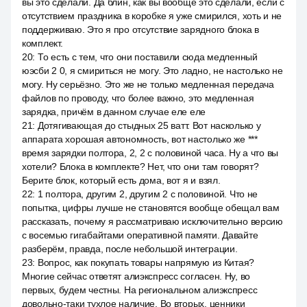
вы это сделали. Да блин, как вы вообще это сделали, если с
отсутствием праздника в коробке я уже смирился, хоть и не
поддерживаю. Это я про отсутствие зарядного блока в
комплект.
20
:
То есть с тем, что они поставили сюда медленный
юэсби 2 0, я смириться не могу. Это ладно, не настолько не
могу. Ну серьёзно. Это же не только медленная передача
файлов по проводу, что более важно, это медленная
зарядка, причём в данном случае еле еле
21
:
Дотягивающая до стыдных 25 ватт. Вот насколько у
аппарата хорошая автономность, вот настолько же ***
время зарядки полтора, 2, 2 с половиной часа. Ну а что вы
хотели? Блока в комплекте? Нет, что они там говорят?
Берите блок, который есть дома, вот я и взял.
22
:
1 полтора, другим 2, другим 2 с половиной. Что не
попытка, цифры лучше не становятся вообще обещал вам
рассказать, почему я рассматриваю исключительно версию
с восемью гигабайтами оперативной памяти. Давайте
разберём, правда, после небольшой интеграции.
23
:
Вопрос, как покупать товары напрямую из Китая?
Многие сейчас ответят алиэкспресс согласен. Ну, во
первых, будем честны. На региональном алиэкспресс
довольно-таки тухлое наличие. Во вторых, ценники