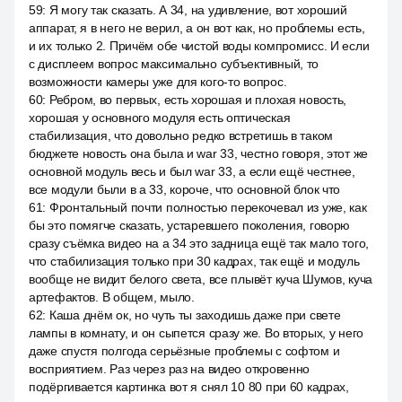
59
:
Я могу так сказать. А 34, на удивление, вот хороший
аппарат, я в него не верил, а он вот как, но проблемы есть,
и их только 2. Причём обе чистой воды компромисс. И если
с дисплеем вопрос максимально субъективный, то
возможности камеры уже для кого-то вопрос.
60
:
Ребром, во первых, есть хорошая и плохая новость,
хорошая у основного модуля есть оптическая
стабилизация, что довольно редко встретишь в таком
бюджете новость она была и war 33, честно говоря, этот же
основной модуль весь и был war 33, а если ещё честнее,
все модули были в а 33, короче, что основной блок что
61
:
Фронтальный почти полностью перекочевал из уже, как
бы это помягче сказать, устаревшего поколения, говорю
сразу съёмка видео на а 34 это задница ещё так мало того,
что стабилизация только при 30 кадрах, так ещё и модуль
вообще не видит белого света, все плывёт куча Шумов, куча
артефактов. В общем, мыло.
62
:
Каша днём ок, но чуть ты заходишь даже при свете
лампы в комнату, и он сыпется сразу же. Во вторых, у него
даже спустя полгода серьёзные проблемы с софтом и
восприятием. Раз через раз на видео откровенно
подёргивается картинка вот я снял 10 80 при 60 кадрах,