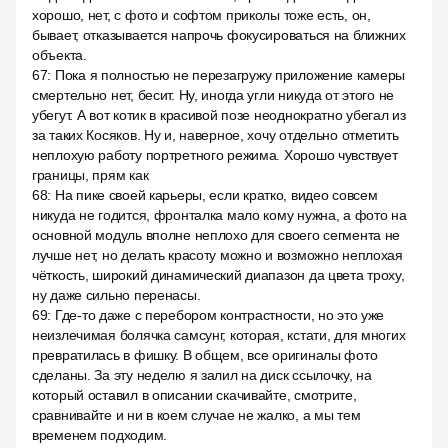
хорошо, нет, с фото и софтом приколы тоже есть, он,
бывает, отказывается напрочь фокусироваться на ближних
объекта.
67
:
Пока я полностью не перезагружу приложение камеры
смертельно нет, бесит. Ну, иногда угли никуда от этого не
убегут. А вот котик в красивой позе неоднократно убегал из
за таких Косяков. Ну и, наверное, хочу отдельно отметить
неплохую работу портретного режима. Хорошо чувствует
границы, прям как
68
:
На пике своей карьеры, если кратко, видео совсем
никуда не годится, фронталка мало кому нужна, а фото на
основной модуль вполне неплохо для своего сегмента не
лучше нет, но делать красоту можно и возможно неплохая
чёткость, широкий динамический диапазон да цвета троху,
ну даже сильно перенасы.
69
:
Где-то даже с перебором контрастности, но это уже
неизлечимая болячка самсунг, которая, кстати, для многих
превратилась в фишку. В общем, все оригиналы фото
сделаны. За эту неделю я залил на диск ссылочку, на
который оставил в описании скачивайте, смотрите,
сравнивайте и ни в коем случае не жалко, а мы тем
временем подходим.