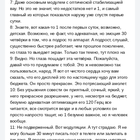
7
:
Даже основным модулем с оптической стабилизацией
вау. Но это не значит, что недостатков нет и 1, и самый
главный из которых показался наружу уже спустя первые
сутки.
8
:
Знаете, вот какая-то 1 после первых суток, возможно,
детская. Возможно, не факт, что адекватная, но эмоция 30
четвёрки в том, что а подрос то аппарат. А подрост, слушай,
существенно быстрее работает, чем прошлое поколение,
но глаза то выедает экран. Только так темно, тут плохо на
9
:
Видно. Но глаза пощадит эта четвёрка. Пожалуйста,
давай что-то придумаем с тобой. Это ж невозможно так
пользоваться, народ. Я вот от чистого сердца хочу вам
сказать, что его дисплей это по настоящему чудо для этого
бюджета. Он просто прекрасен. Это потрясающий амолет.
10
:
Без угрызения совести он приятный, сочный, яркий, у
него прекрасное разрешение, у него, несмотря на бюджет,
безумно адекватная оптимизация его 120 Герц все
читается, все смотрится везде и в любых условиях он
просто напросто тащит, но 1 безумно важное, но я человек
вообще.
11
:
Не подверженный. Вот модуляции. А тут страдаю. Я не
могу больше 30 минут писать пост в телеге или залипать в
тик токе. Я просто начинаю чаще моргать, потом чувствую,