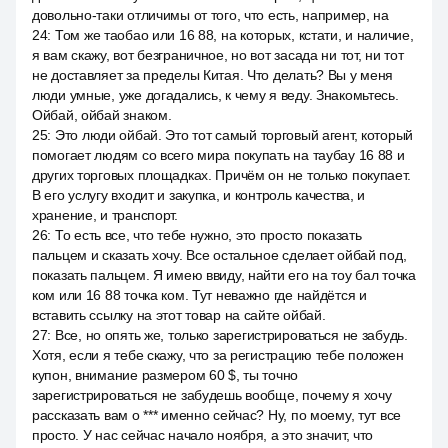
довольно-таки отличимы от того, что есть, например, на
24
:
Том же таобао или 16 88, на которых, кстати, и наличие,
я вам скажу, вот безграничное, но вот засада ни тот, ни тот
не доставляет за пределы Китая. Что делать? Вы у меня
люди умные, уже догадались, к чему я веду. Знакомьтесь.
Ойбай, ойбай знаком.
25
:
Это люди ойбай. Это тот самый торговый агент, который
помогает людям со всего мира покупать на таубау 16 88 и
других торговых площадках. Причём он не только покупает.
В его услугу входит и закупка, и контроль качества, и
хранение, и транспорт.
26
:
То есть все, что тебе нужно, это просто показать
пальцем и сказать хочу. Все остальное сделает ойбай под,
показать пальцем. Я имею ввиду, найти его на тоу бал точка
ком или 16 88 точка ком. Тут неважно где найдётся и
вставить ссылку на этот товар на сайте ойбай.
27
:
Все, но опять же, только зарегистрироваться не забудь.
Хотя, если я тебе скажу, что за регистрацию тебе положен
купон, внимание размером 60 $, ты точно
зарегистрироваться не забудешь вообще, почему я хочу
рассказать вам о *** именно сейчас? Ну, по моему, тут все
просто. У нас сейчас начало ноября, а это значит, что