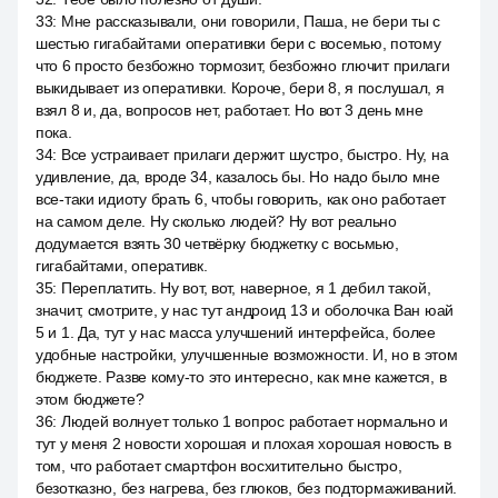
33
:
Мне рассказывали, они говорили, Паша, не бери ты с
шестью гигабайтами оперативки бери с восемью, потому
что 6 просто безбожно тормозит, безбожно глючит прилаги
выкидывает из оперативки. Короче, бери 8, я послушал, я
взял 8 и, да, вопросов нет, работает. Но вот 3 день мне
пока.
34
:
Все устраивает прилаги держит шустро, быстро. Ну, на
удивление, да, вроде 34, казалось бы. Но надо было мне
все-таки идиоту брать 6, чтобы говорить, как оно работает
на самом деле. Ну сколько людей? Ну вот реально
додумается взять 30 четвёрку бюджетку с восьмью,
гигабайтами, оперативк.
35
:
Переплатить. Ну вот, вот, наверное, я 1 дебил такой,
значит, смотрите, у нас тут андроид 13 и оболочка Ван юай
5 и 1. Да, тут у нас масса улучшений интерфейса, более
удобные настройки, улучшенные возможности. И, но в этом
бюджете. Разве кому-то это интересно, как мне кажется, в
этом бюджете?
36
:
Людей волнует только 1 вопрос работает нормально и
тут у меня 2 новости хорошая и плохая хорошая новость в
том, что работает смартфон восхитительно быстро,
безотказно, без нагрева, без глюков, без подтормаживаний.