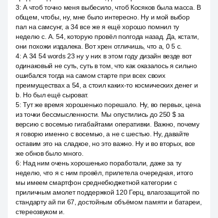
3
:
А чтоб точно меня выбесило, чтоб Косяков была масса. В
общем, чтобы, ну, мне было интересно. Ну и мой выбор
пал на самсунг, а 34 все же я ещё хорошо помнил ту
неделю с. А. 54, которую провёл полгода назад. Да, кстати,
они похожи издалека. Вот хрен отличишь, что а, 0 5 с.
4
:
А 34 54 words 23 ну у них в этом году дизайн везде вот
одинаковый не суть, суть в том, что как оказалось я сильно
ошибался тогда на самом старте при всех своих
преимуществах а 54, а стоил каких-то космических денег и
b. Но был ещё сыроват.
5
:
Тут же время хорошенько порешало. Ну, во первых, цена
из точки бессмысленности. Мы опустились до 250 $ за
версию с восемью гигабайтами оперативки. Важно, почему
я говорю именно с восемью, а не с шестью. Ну, давайте
оставим это на сладкое, но это важно. Ну и во вторых, все
же обнов было много.
6
:
Над ним очень хорошенько поработали, даже за ту
неделю, что я с ним провёл, прилетела очередная, итого
мы имеем смартфон среднебюджетной категории с
приличным амолет поддержкой 120 Герц, влагозащитой по
стандарту ай пи 67, достойным объёмом памяти и батареи,
стереозвуком и.