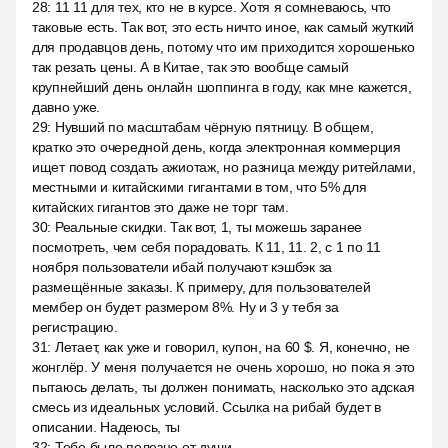
28
:
11 11 для тех, кто не в курсе. Хотя я сомневаюсь, что
таковые есть. Так вот, это есть ничто иное, как самый жуткий
для продавцов день, потому что им приходится хорошенько
так резать цены. А в Китае, так это вообще самый
крупнейший день онлайн шоппинга в году, как мне кажется,
давно уже.
29
:
Нувший по масштабам чёрную пятницу. В общем,
кратко это очередной день, когда электронная коммерция
ищет повод создать ажиотаж, но разница между ритейлами,
местными и китайскими гигантами в том, что 5% для
китайских гигантов это даже не торг там.
30
:
Реальные скидки. Так вот, 1, ты можешь заранее
посмотреть, чем себя порадовать. К 11, 11. 2, с 1 по 11
ноября пользователи ибай получают кэшбэк за
размещённые заказы. К примеру, для пользователей
мембер он будет размером 8%. Ну и 3 у тебя за
регистрацию.
31
:
Летает, как уже и говорил, купон, на 60 $. Я, конечно, не
жонглёр. У меня получается не очень хорошо, но пока я это
пытаюсь делать, ты должен понимать, насколько это адская
смесь из идеальных условий. Ссылка на рибай будет в
описании. Надеюсь, ты
32
:
Тебе было полезно от души.