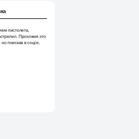
ка
ием пистолета,
ыстрелил. Прохожие это
но поискав в соцсе,