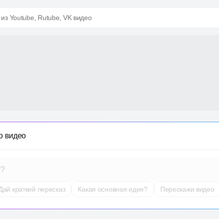
 из Youtube, Rutube, VK видео
о видео
т?
Дай краткий пересказ
Какая основная идея?
Перескажи видео