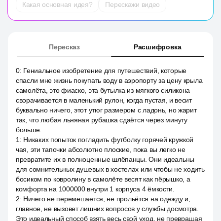
Какая основная идея?
Перескажи видео
Пересказ
Расшифровка
0
:
Гениальное изобретение для путешествий, которые
спасли мне жизнь покупать воду в аэропорту за цену крыла
самолёта, это фиаско, эта бутылка из мягкого силикона
сворачивается в маленький рулон, когда пустая, и весит
буквально ничего, этот утюг размером с ладонь, но жарит
так, что любая льняная рубашка сдаётся через минуту
больше.
1
:
Никаких попыток погладить футболку горячей кружкой
чая, эти тапочки абсолютно плоские, пока вы легко не
превратите их в полноценные шлёпанцы. Они идеальны
для сомнительных душевых в хостелах или чтобы не ходить
босиком по ковролину в самолёте весят как пёрышко, а
комфорта на 1000000 внутри 1 корпуса 4 ёмкости.
2
:
Ничего не перемешается, не прольётся на одежду и,
главное, не вызовет лишних вопросов у службы досмотра.
Это идеальный способ взять весь свой уход, не превращая