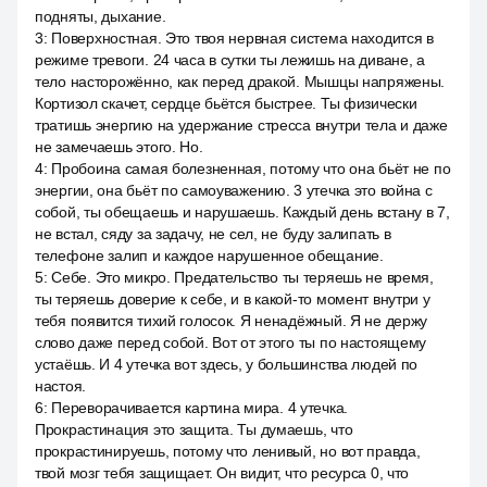
подняты, дыхание.
3
:
Поверхностная. Это твоя нервная система находится в
режиме тревоги. 24 часа в сутки ты лежишь на диване, а
тело насторожённо, как перед дракой. Мышцы напряжены.
Кортизол скачет, сердце бьётся быстрее. Ты физически
тратишь энергию на удержание стресса внутри тела и даже
не замечаешь этого. Но.
4
:
Пробоина самая болезненная, потому что она бьёт не по
энергии, она бьёт по самоуважению. 3 утечка это война с
собой, ты обещаешь и нарушаешь. Каждый день встану в 7,
не встал, сяду за задачу, не сел, не буду залипать в
телефоне залип и каждое нарушенное обещание.
5
:
Себе. Это микро. Предательство ты теряешь не время,
ты теряешь доверие к себе, и в какой-то момент внутри у
тебя появится тихий голосок. Я ненадёжный. Я не держу
слово даже перед собой. Вот от этого ты по настоящему
устаёшь. И 4 утечка вот здесь, у большинства людей по
настоя.
6
:
Переворачивается картина мира. 4 утечка.
Прокрастинация это защита. Ты думаешь, что
прокрастинируешь, потому что ленивый, но вот правда,
твой мозг тебя защищает. Он видит, что ресурса 0, что