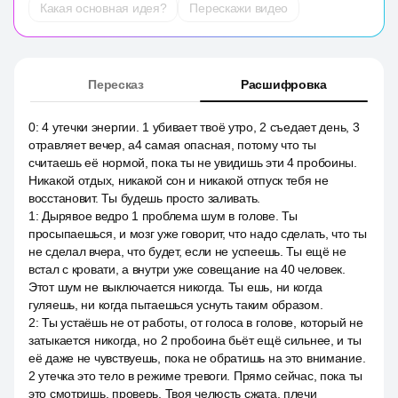
Какая основная идея?
Перескажи видео
Пересказ
Расшифровка
0
:
4 утечки энергии. 1 убивает твоё утро, 2 съедает день, 3
отравляет вечер, a4 самая опасная, потому что ты
считаешь её нормой, пока ты не увидишь эти 4 пробоины.
Никакой отдых, никакой сон и никакой отпуск тебя не
восстановит. Ты будешь просто заливать.
1
:
Дырявое ведро 1 проблема шум в голове. Ты
просыпаешься, и мозг уже говорит, что надо сделать, что ты
не сделал вчера, что будет, если не успеешь. Ты ещё не
встал с кровати, а внутри уже совещание на 40 человек.
Этот шум не выключается никогда. Ты ешь, ни когда
гуляешь, ни когда пытаешься уснуть таким образом.
2
:
Ты устаёшь не от работы, от голоса в голове, который не
затыкается никогда, но 2 пробоина бьёт ещё сильнее, и ты
её даже не чувствуешь, пока не обратишь на это внимание.
2 утечка это тело в режиме тревоги. Прямо сейчас, пока ты
это смотришь, проверь. Твоя челюсть сжата, плечи