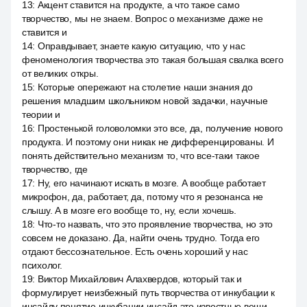
13
:
Акцент ставится на продукте, а что такое само
творчество, мы не знаем. Вопрос о механизме даже не
ставится и
14
:
Оправдывает, знаете какую ситуацию, что у нас
феноменология творчества это такая большая свалка всего
от великих откры.
15
:
Которые опережают на столетие наши знания до
решения младшим школьником новой задачки, научные
теории и
16
:
Простенькой головоломки это все, да, получение нового
продукта. И поэтому они никак не дифференцированы. И
понять действительно механизм то, что все-таки такое
творчество, где
17
:
Ну, его начинают искать в мозге. А вообще работает
микрофон, да, работает, да, потому что я резонанса не
слышу. А в мозге его вообще то, ну, если хочешь.
18
:
Что-то назвать, что это проявление творчества, но это
совсем не доказано. Да, найти очень трудно. Тогда его
отдают бессознательное. Есть очень хороший у нас
психолог.
19
:
Виктор Михайлович Алахвердов, который так и
формулирует неизбежный путь творчества от инкубации к
инсайду понятие инкубации инсайд это известные вещи.