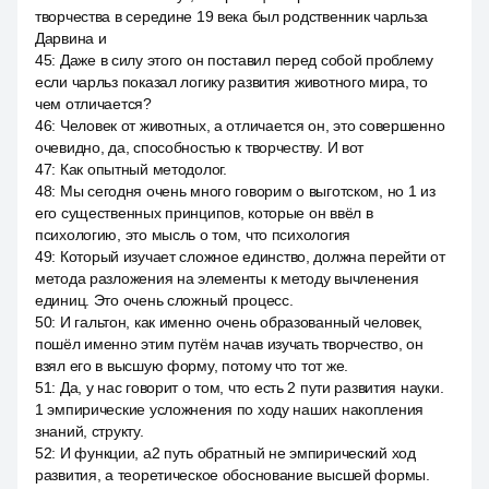
творчества в середине 19 века был родственник чарльза
Дарвина и
45
:
Даже в силу этого он поставил перед собой проблему
если чарльз показал логику развития животного мира, то
чем отличается?
46
:
Человек от животных, а отличается он, это совершенно
очевидно, да, способностью к творчеству. И вот
47
:
Как опытный методолог.
48
:
Мы сегодня очень много говорим о выготском, но 1 из
его существенных принципов, которые он ввёл в
психологию, это мысль о том, что психология
49
:
Который изучает сложное единство, должна перейти от
метода разложения на элементы к методу вычленения
единиц. Это очень сложный процесс.
50
:
И гальтон, как именно очень образованный человек,
пошёл именно этим путём начав изучать творчество, он
взял его в высшую форму, потому что тот же.
51
:
Да, у нас говорит о том, что есть 2 пути развития науки.
1 эмпирические усложнения по ходу наших накопления
знаний, структу.
52
:
И функции, a2 путь обратный не эмпирический ход
развития, а теоретическое обоснование высшей формы.