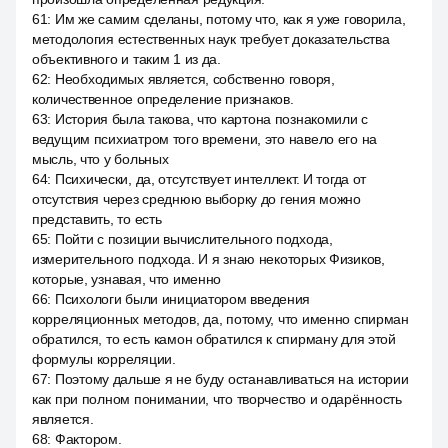
61
:
Им же самим сделаны, потому что, как я уже говорила,
методология естественных наук требует доказательства
объективного и таким 1 из да.
62
:
Необходимых является, собственно говоря,
количественное определение признаков.
63
:
История была такова, что картона познакомили с
ведущим психиатром того времени, это навело его на
мысль, что у больных
64
:
Психически, да, отсутствует интеллект. И тогда от
отсутствия через среднюю выборку до гения можно
представить, то есть
65
:
Пойти с позиции вычислительного подхода,
измерительного подхода. И я знаю некоторых Физиков,
которые, узнавая, что именно
66
:
Психологи были инициатором введения
корреляционных методов, да, потому, что именно спирман
обратился, то есть камон обратился к спирману для этой
формулы корреляции.
67
:
Поэтому дальше я не буду останавливаться на истории
как при полном понимании, что творчество и одарённость
является.
68
:
Фактором.