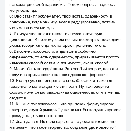
психометрической парадигмы. Потом вопросы, надеюсь,
могут быть, да.
6
:
Оно ставит проблематику творчества, одарённости в
положение, когда они изучаются редуцированно, потому
что имеющиеся методы
7
:
Их изучение не схватывает их психологическую
целостность. И поэтому, если вот мы посмотрим последние
указы, говорится о детях, которые проявляют очень
8
:
Высокие способности, а дальше в скобочках
одарённость, то есть одарённость, приравнивается просто
к высоким способностям, а понимаете, очень способ
9
:
Может быть неодарённым. Это особый вопрос, но вот я
получила приглашение на последнюю конференцию.
10
:
Кто где уже не говорится о способностях и, наконец,
говорится о мотивации и о личности. Ну, как говорится,
формулируется мотивационная одарённость, опять же, да,
сводится.
11
:
К 1 мне так показалось, что при такой формулировке,
наверное, скупой рыцарь Пушкина мог бы получить премию
президента, я уже не говорю.
12
:
Juan да, вот. Но если серьёзно, то действительно, что
мы знаем, что такое творчество, создание, да, нового то?