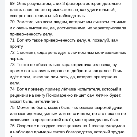
69
:
Этих результатом, этих 3 факторов история довольно
длительная, но что примечательно, как удивительный,
совершенно гениальный наблюдатель.
70
:
Заметил, что всем людям, которые мы считаем гениями
и с очень высокими, да, достижениями, их характеризовала
приверженность делу.
71
:
Вот что такое приверженность делу, я, пожалуй, вам
прочту.
72
:
1 момент, когда речь идёт о личностных мотивационных
чертах.
73
:
То это не обязательно характеристика человека, ну
просто вот как очень хорошего, доброго и так далее. Речь
идёт о том, какая же личность, да, которая привержена
делу.
74
:
Вот я приведу пример лётчика испытателя, который в
рецензии на книгу Пономаренко пишет сам лётчик будет,
может быть, интеллигент.
75
:
Может не быть, может быть, человеком широкой души,
или скопидомом, умным или не слишком, но это пока он не
включился в предстоящий полёт, мне приходилось быть
76
:
Озарение в воздухе посещавших на 1 взгляд тугодумов
я наблюдал примеры такого благородства, который трудно