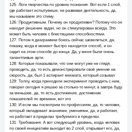
125
:
Логи творчества по уровню познания. Вот если 1 слой,
где работает испытуемые, не развивая деятельность, да,
мы называем это стиму.
126
:
Продуктивным. Почему он продуктивен? Потому что он
находит решение задач, но он стимулирован всегда. Это
может быть человек с блестящими способностями.
127
:
Потом я диаграммки боюсь сейчас шевелиться, да,
покажу, когда в момент быстро находится способ, и он
сидит на этом способе до конца. Да, у меня были очень
талантливые арти.
128
:
Которые показывали, что они могут уже не глядя,
проводить, да, то есть демонстрировали своё умение на
скорость, да, был 1 аспирант мехмата, который созывал
129
:
Толпу, когда приходили эксперимент проводить с ним,
говорил сегодня я решаю за столько-то минут, а завтра буду
за меньшее, да, то есть достижение, достижение
показателей по времени, вот это
130
:
И если мы посмотрим по профессиям, да, то человек,
который овладевает знаниями, умениями, да, и работает,
но работает в пределах требуемого в пределах.
131
:
Требования. А вот следующий уровень, когда человек
по своей инициативе выходит во 2 слой, открывает его, да,