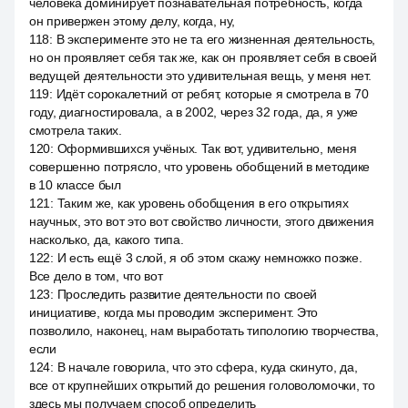
человека доминирует познавательная потребность, когда
он привержен этому делу, когда, ну,
118
:
В эксперименте это не та его жизненная деятельность,
но он проявляет себя так же, как он проявляет себя в своей
ведущей деятельности это удивительная вещь, у меня нет.
119
:
Идёт сорокалетний от ребят, которые я смотрела в 70
году, диагностировала, а в 2002, через 32 года, да, я уже
смотрела таких.
120
:
Оформившихся учёных. Так вот, удивительно, меня
совершенно потрясло, что уровень обобщений в методике
в 10 классе был
121
:
Таким же, как уровень обобщения в его открытиях
научных, это вот это вот свойство личности, этого движения
насколько, да, какого типа.
122
:
И есть ещё 3 слой, я об этом скажу немножко позже.
Все дело в том, что вот
123
:
Проследить развитие деятельности по своей
инициативе, когда мы проводим эксперимент. Это
позволило, наконец, нам выработать типологию творчества,
если
124
:
В начале говорила, что это сфера, куда скинуто, да,
все от крупнейших открытий до решения головоломочки, то
здесь мы получаем способ определить