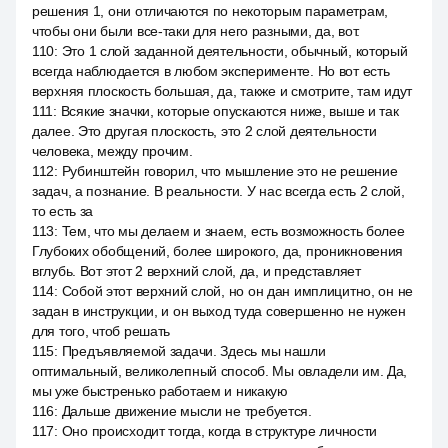
решения 1, они отличаются по некоторым параметрам,
чтобы они были все-таки для него разными, да, вот.
110
:
Это 1 слой заданной деятельности, обычный, который
всегда наблюдается в любом эксперименте. Но вот есть
верхняя плоскость большая, да, также и смотрите, там идут
111
:
Всякие значки, которые опускаются ниже, выше и так
далее. Это другая плоскость, это 2 слой деятельности
человека, между прочим.
112
:
Рубинштейн говорил, что мышление это не решение
задач, а познание. В реальности. У нас всегда есть 2 слой,
то есть за
113
:
Тем, что мы делаем и знаем, есть возможность более
Глубоких обобщений, более широкого, да, проникновения
вглубь. Вот этот 2 верхний слой, да, и представляет
114
:
Собой этот верхний слой, но он дан имплицитно, он не
задан в инструкции, и он выход туда совершенно не нужен
для того, чтоб решать
115
:
Предъявляемой задачи. Здесь мы нашли
оптимальный, великолепный способ. Мы овладели им. Да,
мы уже быстренько работаем и никакую
116
:
Дальше движение мысли не требуется.
117
:
Оно происходит тогда, когда в структуре личности