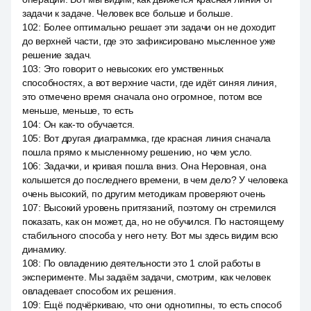
задачи к задаче. Человек все больше и больше.
102
:
Более оптимально решает эти задачи он не доходит
до верхней части, где это зафиксировано мысленное уже
решение задач.
103
:
Это говорит о невысоких его умственных
способностях, а вот верхние части, где идёт синяя линия,
это отмечено время сначала оно огромное, потом все
меньше, меньше, то есть
104
:
Он как-то обучается.
105
:
Вот другая диаграммка, где красная линия сначала
пошла прямо к мысленному решению, но чем усло.
106
:
Задачки, и кривая пошла вниз. Она Неровная, она
колышется до последнего времени, в чем дело? У человека
очень высокий, по другим методикам проверяют очень
107
:
Высокий уровень притязаний, поэтому он стремился
показать, как он может, да, но не обучился. По настоящему
стабильного способа у него нету. Вот мы здесь видим всю
динамику.
108
:
По овладению деятельности это 1 слой работы в
эксперименте. Мы задаём задачи, смотрим, как человек
овладевает способом их решения.
109
:
Ещё подчёркиваю, что они однотипны, то есть способ