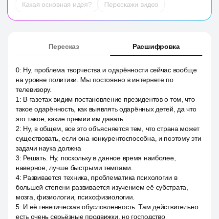
Какая основная идея?
Перескажи видео
Пересказ
Расшифровка
0
:
Ну, проблема творчества и одарённости сейчас вообще
на уровне политики. Мы постоянно в интернете по
телевизору.
1
:
В газетах видим постановление президентов о том, что
такое одарённость, как выявлять одарённых детей, да что
это такое, какие премии им давать.
2
:
Ну, в общем, все это объясняется тем, что страна может
существовать, если она конкурентоспособна, и поэтому эти
задачи наука должна
3
:
Решать. Ну, поскольку в данное время наиболее,
наверное, лучше быстрыми темпами.
4
:
Развивается техника, проблематика психологии в
большей степени развивается изучением её субстрата,
мозга, физиологии, психофизиологии.
5
:
И её генетическая обусловленность. Там действительно
есть очень серьёзные продвижки, но господство