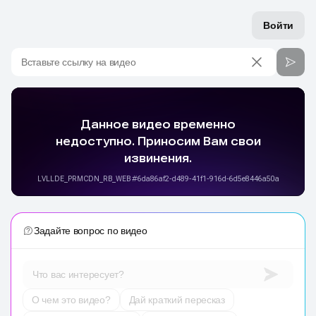
Войти
Вставьте ссылку на видео
Задайте вопрос по видео
Что вас интересует?
О чем это видео?
Дай краткий пересказ