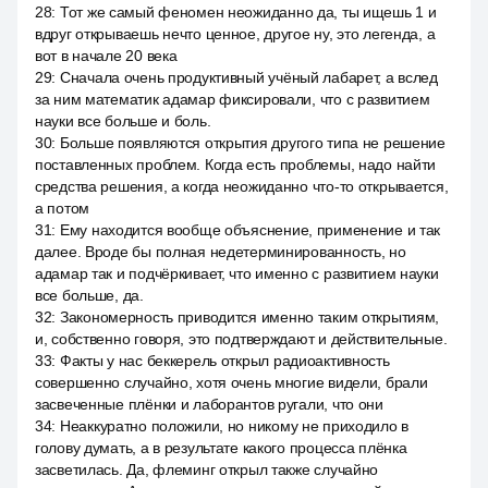
28
:
Тот же самый феномен неожиданно да, ты ищешь 1 и
вдруг открываешь нечто ценное, другое ну, это легенда, а
вот в начале 20 века
29
:
Сначала очень продуктивный учёный лабарет, а вслед
за ним математик адамар фиксировали, что с развитием
науки все больше и боль.
30
:
Больше появляются открытия другого типа не решение
поставленных проблем. Когда есть проблемы, надо найти
средства решения, а когда неожиданно что-то открывается,
а потом
31
:
Ему находится вообще объяснение, применение и так
далее. Вроде бы полная недетерминированность, но
адамар так и подчёркивает, что именно с развитием науки
все больше, да.
32
:
Закономерность приводится именно таким открытиям,
и, собственно говоря, это подтверждают и действительные.
33
:
Факты у нас беккерель открыл радиоактивность
совершенно случайно, хотя очень многие видели, брали
засвеченные плёнки и лаборантов ругали, что они
34
:
Неаккуратно положили, но никому не приходило в
голову думать, а в результате какого процесса плёнка
засветилась. Да, флеминг открыл также случайно