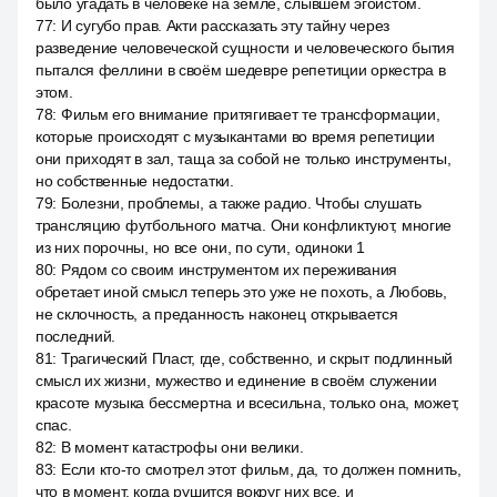
было угадать в человеке на земле, слывшем эгоистом.
77
:
И сугубо прав. Акти рассказать эту тайну через
разведение человеческой сущности и человеческого бытия
пытался феллини в своём шедевре репетиции оркестра в
этом.
78
:
Фильм его внимание притягивает те трансформации,
которые происходят с музыкантами во время репетиции
они приходят в зал, таща за собой не только инструменты,
но собственные недостатки.
79
:
Болезни, проблемы, а также радио. Чтобы слушать
трансляцию футбольного матча. Они конфликтуют, многие
из них порочны, но все они, по сути, одиноки 1
80
:
Рядом со своим инструментом их переживания
обретает иной смысл теперь это уже не похоть, а Любовь,
не склочность, а преданность наконец открывается
последний.
81
:
Трагический Пласт, где, собственно, и скрыт подлинный
смысл их жизни, мужество и единение в своём служении
красоте музыка бессмертна и всесильна, только она, может,
спас.
82
:
В момент катастрофы они велики.
83
:
Если кто-то смотрел этот фильм, да, то должен помнить,
что в момент, когда рушится вокруг них все, и