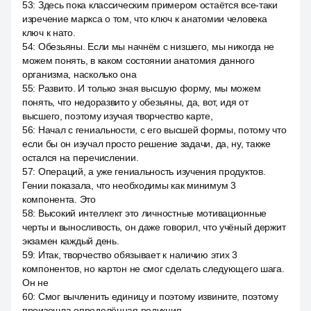
53
:
Здесь пока классическим примером остаётся все-таки
изречение маркса о том, что ключ к анатомии человека
ключ к нато.
54
:
Обезьяны. Если мы начнём с низшего, мы никогда не
можем понять, в каком состоянии анатомия данного
организма, насколько она
55
:
Развито. И только зная высшую форму, мы можем
понять, что недоразвито у обезьяны, да, вот, идя от
высшего, поэтому изучая творчество карте,
56
:
Начал с гениальности, с его высшей формы, потому что
если бы он изучал просто решение задачи, да, ну, также
остался на перечислении.
57
:
Операций, а уже гениальность изучения продуктов.
Гении показала, что необходимы как минимум 3
компонента. Это
58
:
Высокий интеллект это личностные мотивационные
черты и выносливость, он даже говорил, что учёный держит
экзамен каждый день.
59
:
Итак, творчество обязывает к наличию этих 3
компонентов, но картон не смог сделать следующего шага.
Он не
60
:
Смог вычленить единицу и поэтому извините, поэтому
произошла определённая редукция.