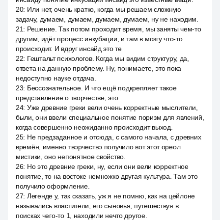
20
:
Или нет, очень кратко, когда мы решаем сложную
задачу, думаем, думаем, думаем, думаем, ну не находим.
21
:
Решение. Так потом проходит время, мы заняты чем-то
другим, идёт процесс инкубации, и там в мозгу что-то
происходит. И вдруг инсайд это те
22
:
Гештальт психологов. Когда мы видим структуру, да,
ответа на данную проблему. Ну, понимаете, это пока
недоступно науке отдача.
23
:
Бессознательное. И что ещё подкрепляет такое
представление о творчестве, это
24
:
Уже древние греки вели очень корректные мыслители,
были, они ввели специальное понятие поризм для явлений,
когда совершенно неожиданно происходит выход.
25
:
Не предзаданное и отсюда, с самого начала, с древних
времён, именно творчество получило вот этот ореол
мистики, оно непонятное свойство.
26
:
Но это древние греки, ну, если они вели корректное
понятие, то на востоке немножко другая культура. Там это
получило оформление.
27
:
Легенде у, так сказать, уж я не помню, как на цейлоне
назывались властители, его сыновья, путешествуя в
поисках чего-то 1, находили нечто другое.