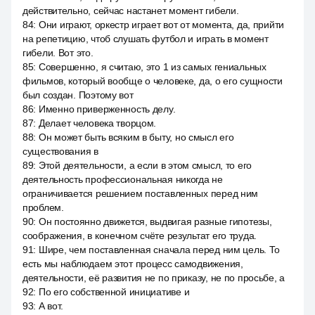
действительно, сейчас настанет момент гибели.
84
:
Они играют, оркестр играет вот от момента, да, прийти
на репетицию, чтоб слушать футбол и играть в момент
гибели. Вот это.
85
:
Совершенно, я считаю, это 1 из самых гениальных
фильмов, который вообще о человеке, да, о его сущности
был создан. Поэтому вот
86
:
Именно приверженность делу.
87
:
Делает человека творцом.
88
:
Он может быть всяким в быту, но смысл его
существования в
89
:
Этой деятельности, а если в этом смысл, то его
деятельность профессиональная никогда не
ограничивается решением поставленных перед ним
проблем.
90
:
Он постоянно движется, выдвигая разные гипотезы,
соображения, в конечном счёте результат его труда.
91
:
Шире, чем поставленная сначала перед ним цель. То
есть мы наблюдаем этот процесс самодвижения,
деятельности, её развития не по приказу, не по просьбе, а
92
:
По его собственной инициативе и
93
:
А вот.