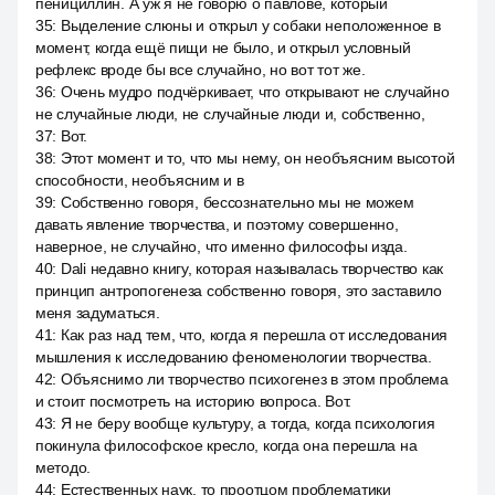
пенициллин. А уж я не говорю о павлове, который
35
:
Выделение слюны и открыл у собаки неположенное в
момент, когда ещё пищи не было, и открыл условный
рефлекс вроде бы все случайно, но вот тот же.
36
:
Очень мудро подчёркивает, что открывают не случайно
не случайные люди, не случайные люди и, собственно,
37
:
Вот.
38
:
Этот момент и то, что мы нему, он необъясним высотой
способности, необъясним и в
39
:
Собственно говоря, бессознательно мы не можем
давать явление творчества, и поэтому совершенно,
наверное, не случайно, что именно философы изда.
40
:
Dali недавно книгу, которая называлась творчество как
принцип антропогенеза собственно говоря, это заставило
меня задуматься.
41
:
Как раз над тем, что, когда я перешла от исследования
мышления к исследованию феноменологии творчества.
42
:
Объяснимо ли творчество психогенез в этом проблема
и стоит посмотреть на историю вопроса. Вот.
43
:
Я не беру вообще культуру, а тогда, когда психология
покинула философское кресло, когда она перешла на
методо.
44
:
Естественных наук, то проотцом проблематики