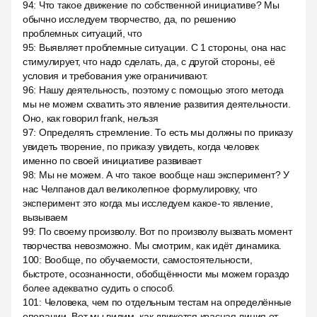
94
:
Что такое движение по собственной инициативе? Мы
обычно исследуем творчество, да, по решению
проблемных ситуаций, что
95
:
Выявляет проблемные ситуации. С 1 стороны, она нас
стимулирует, что надо сделать, да, с другой стороны, её
условия и требования уже ограничивают.
96
:
Нашу деятельность, поэтому с помощью этого метода
мы не можем схватить это явление развития деятельности.
Оно, как говорил frank, нельзя
97
:
Определять стремление. То есть мы должны по приказу
увидеть творение, по приказу увидеть, когда человек
именно по своей инициативе развивает
98
:
Мы не можем. А что такое вообще наш эксперимент? У
нас Челпанов дал великолепное формулировку, что
эксперимент это когда мы исследуем какое-то явление,
вызываем
99
:
По своему произволу. Вот по произволу вызвать момент
творчества невозможно. Мы смотрим, как идёт динамика.
100
:
Вообще, по обучаемости, самостоятельности,
быстроте, осознанности, обобщённости мы можем гораздо
более адекватно судить о способ.
101
:
Человека, чем по отдельным тестам на определённые
операции. Вот мы видим, как движется красная линия от