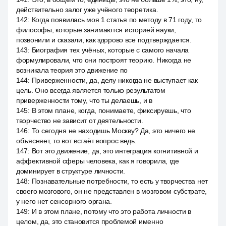
действительно залог уже учёного теоретика.
142
:
Когда появилась моя 1 статья по методу в 71 году, то
философы, которые занимаются историей науки,
позвонили и сказали, как здорово все подтверждается.
143
:
Биография тех учёных, которые с самого начала
формулировали, что они построят теорию. Никогда не
возникала теория это движение по
144
:
Приверженности, да, делу никогда не выступает как
цель. Оно всегда является только результатом
приверженности тому, что ты делаешь, и в
145
:
В этом плане, когда, понимаете, фиксируешь, что
творчество не зависит от деятельности.
146
:
То сегодня не находишь Москву? Да, это ничего не
объясняет, то вот встаёт вопрос ведь.
147
:
Вот это движение, да, это интеграция когнитивной и
аффективной сферы человека, как я говорила, где
доминирует в структуре личности.
148
:
Познавательные потребности, то есть у творчества нет
своего мозгового, он не представлен в мозговом субстрате,
у него нет сенсорного органа.
149
:
И в этом плане, потому что это работа личности в
целом, да, это становится проблемой именно