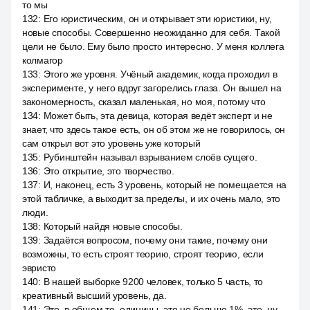
то мы
132
:
Его юристическим, он и открывает эти юристики, ну,
новые способы. Совершенно неожиданно для себя. Такой
цели не было. Ему было просто интересно. У меня коллега
колмагор
133
:
Этого же уровня. Учёный академик, когда проходил в
эксперименте, у него вдруг загорелись глаза. Он вышел на
закономерность, сказал маленькая, но моя, потому что
134
:
Может быть, эта девица, которая ведёт эксперт и не
знает, что здесь такое есть, он об этом же не говорилось, он
сам открыл вот это уровень уже который
135
:
Рубинштейн называл взрыванием слоёв сущего.
136
:
Это открытие, это творчество.
137
:
И, наконец, есть 3 уровень, который не помещается на
этой табличке, а выходит за пределы, и их очень мало, это
люди.
138
:
Который найдя новые способы.
139
:
Задаётся вопросом, почему они такие, почему они
возможны, то есть строят теорию, строят теорию, если
эвристо
140
:
В нашей выборке 9200 человек, только 5 часть, то
креативный высший уровень, да.
141
:
Это, в общем то, единицы, это не больше 1%, это, ну,