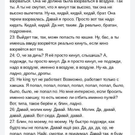
взорваться. Она не должна была взорваться в воздухе. Так
ты. А ты не смутил, что я кинул так высоко, так она не
высоко вылетела. Ну-ка, кидай, кидай, кидай, брат. Она
терем взорвалась. Давай я просо. Просто вот так надо
кидать. Кидай, кидай. Да нет, таким. Да реально, братан,
подромнее.
23
:
Выйдет так, так, можн попасть по кашке. Ну, бас, а ты
имеешь ввиду взорвётся реально кинуть, если кино
взорвётся вот так.
24
:
О, че за дичь? Я её просто кинул, слышишь? А,
подожди, ты просто кинул. Да я просто кинул, не подожди,
надо в воздухе, именно в воздухе, в воздухе. Ну-ка, да
ладно, дропы, дропы.
25
:
Не king тут не работает. Возможно, работает только с
хаешка. Я попал, попал, попал, попал, попал, попал, было,
было, было, не попал по. Но мне интересно, если бросить
именно хаешку, то есть можно ли отбить именно пулей?
Вот, типа, такое берём и, блин, ладно.
26
:
Давай, молик кину. Давай. Молик. Молик. Да, давай,
давай, давай. Вот сюда. Давай, давай.
27
:
Блин, по моему, по моему. Ну быстро подожди, как
будто мы не попали. Давай ещё раз. Да, да, да, op, не
попал, попал. Найс, смотри, я придумал. Давай так, я буду