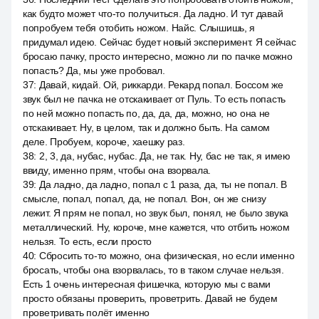
как будто может что-то получиться. Да ладно. И тут давай
попробуем тебя отобить ножом. Найс. Слышишь, я
придумал идею. Сейчас будет новый эксперимент. Я сейчас
бросаю пачку, просто интересно, можно ли по пачке можно
попасть? Да, мы уже пробовал.
37
:
Давай, кидай. Ой, риккарди. Рекард попал. Боссом же
звук был не пачка не отскакивает от Пуль. То есть попасть
по ней можно попасть по, да, да, да, можно, но она не
отскакивает. Ну, в целом, так и должно быть. На самом
деле. Пробуем, короче, хаешку раз.
38
:
2, 3, да, нубас, нубас. Да, не так. Ну, бас не так, я имею
ввиду, именно прям, чтобы она взорвала.
39
:
Да ладно, да ладно, попал с 1 раза, да, ты не попал. В
смысле, попал, попал, да, не попал. Вон, он же снизу
лежит. Я прям не попал, но звук был, понял, не было звука
металлический. Ну, короче, мне кажется, что отбить ножом
нельзя. То есть, если просто
40
:
Сбросить то-то можно, она физическая, но если именно
бросать, чтобы она взорвалась, то в таком случае нельзя.
Есть 1 очень интересная фишечка, которую мы с вами
просто обязаны проверить, проветрить. Давай не будем
проветривать полёт именно