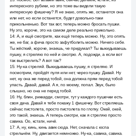
интересного рубики, но это тоже вы видели такую
интересную фишечку? Я не знаю, опять же, останется она
или нет, но если останется, будет довольно-таки
прикольненько. Вот так вот, теперь можно бросать пушки.
Ну это, короче, это на самом деле реально прикольно.
14
:
А, и ещё смотрите, как ещё теперь можно. Ну, это опять
же, не баг, а фича просто зафутболить можно. Ничего себе.
Ты жёсткий, короче, знаешь, че придумал? Ты выкидываешь
пушку, я стреляю по ней и смотрю. А, подожди, а если вот
так выстрелить? А вот так?
15
:
Ну-ка стреляй. Выкидываешь пушку, я стреляю. И
посмотрим, пройдёт пуля или нет, через пушку. Давай. Ну
нет, ну она же перед тобой, она должна прям перед тобой
упасть. Давай, давай. А я, по моему, попал. Звук, было
слышно, но она не перед тобой.
16
:
Ну, блин, риккарди, смотри, тут у каждого пушечки есть
своя дача. Давай я тебе покажу 1 фишечку. Вот стреляешь
сейчас пистолета, просто пистолета по глотку. Окей, окей,
это такой, знаешь. А теперь смотри, как я стреляю просто
савика. Оо, кстати, ничё.
17
:
А, ну, кинь, кинь авик сюда. Нет, сначала с юспа
стрельнём. Ну, двигается немножко. Ну-ка, савика, савика.