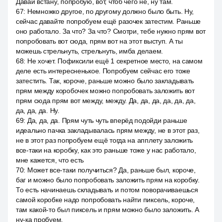
Давай встану, попробую, вот, чтоб чего не, ну там.
67
:
Немножко другое, по другому должно было быть. Ну,
сейчас давайте попробуем ещё разочек затестим. Раньше
оно работало. За что? За что? Смотри, тебе нужно прям вот
попробовать вот сюда, прям вот на этот выступ. А ты
можешь стрельнуть, стрельнуть, имба делаем.
68
:
Не хочет. Пофиксили ещё 1 секретное место, на самом
деле есть интересненькое. Попробуем сейчас его тоже
затестить. Так, короче, раньше можно было закладывать
прям между коробочек можно попробовать заложить вот
прям сюда прям вот между, между. Да, да, да, да, да, да,
да, да, да. Ну.
69
:
Да, да, да. Прям чуть чуть вперёд подойди раньше
идеально пачка закладывалась прям между, не в этот раз,
не в этот раз попробуем ещё тогда на апплету заложить
все-таки на коробку, как это раньше тоже у нас работало,
мне кажется, что есть
70
:
Может все-таки получиться? Да, раньше был, короче,
баг и можно было попробовать заложить прям на коробку.
То есть начинаешь складывать и потом поворачиваешься
самой коробке надо попробовать найти пиксель, короче,
там какой-то был пиксель и прям можно было заложить. А
ну-ка пробуем.