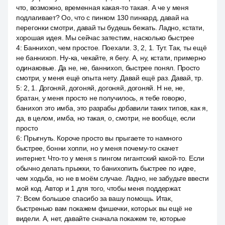
что, возможно, временная какая-то такая. А че у меня
подлагивает? Оо, что с пинком 130 пинкард, давай на
перегонки смотри, давай ты будешь бежать. Ладно, кстати,
хорошая идея. Мы сейчас затестим, насколько быстрее
4
:
Баннихоп, чем простое. Поехали. 3, 2, 1. Тут. Так, ты ещё
не баннихоп. Ну-ка, чекайте, я бегу. А, ну, кстати, примерно
одинаковые. Да не, не, баннихоп, быстрее понял. Просто
смотри, у меня ещё опыта нету. Давай ещё раз. Давай, тр.
5
:
2, 1. Догоняй, догоняй, догоняй, догоняй. Н не, не,
братан, у меня просто не получилось, я тебе говорю,
банихоп это имба, это разрабы добавили таких типов, как я,
да, в целом, имба, но такая, о, смотри, не вообще, если
просто
6
:
Прыгнуть. Короче просто вы прыгаете то намного
быстрее, бонни хоппи, но у меня почему-то скачет
интернет. Что-то у меня s пингом гигантский какой-то. Если
обычно делать прыжки, то банихопить быстрее по идее,
чем ходьба, но не в моём случае. Ладно, не забудьте ввести
мой код. Автор и 1 для того, чтобы меня поддержат.
7
:
Всем большое спасибо за вашу помощь. Итак,
быстренько вам покажем фишечки, которых вы ещё не
видели. А, нет, давайте сначала покажем те, которые