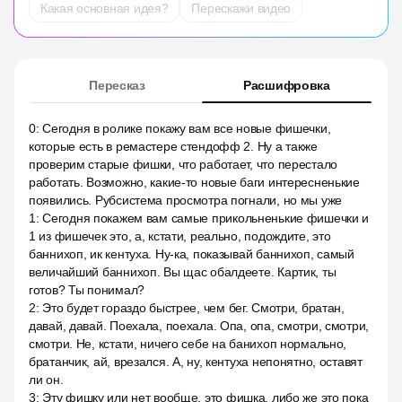
Какая основная идея?
Перескажи видео
Пересказ
Расшифровка
0
:
Сегодня в ролике покажу вам все новые фишечки,
которые есть в ремастере стендофф 2. Ну а также
проверим старые фишки, что работает, что перестало
работать. Возможно, какие-то новые баги интересненькие
появились. Рубсистема просмотра погнали, но мы уже
1
:
Сегодня покажем вам самые прикольненькие фишечки и
1 из фишечек это, а, кстати, реально, подождите, это
баннихоп, ик кентуха. Ну-ка, показывай баннихоп, самый
величайший баннихоп. Вы щас обалдеете. Картик, ты
готов? Ты понимал?
2
:
Это будет гораздо быстрее, чем бег. Смотри, братан,
давай, давай. Поехала, поехала. Опа, опа, смотри, смотри,
смотри. Не, кстати, ничего себе на банихоп нормально,
братанчик, ай, врезался. А, ну, кентуха непонятно, оставят
ли он.
3
:
Эту фишку или нет вообще, это фишка, либо же это пока