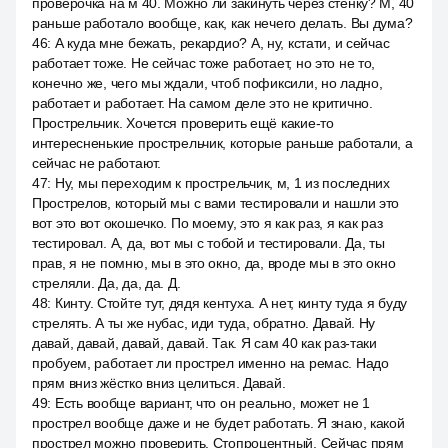
проверочка на м 40. Можно ли закинуть через стенку? М, 40
раньше работало вообще, как, как нечего делать. Вы дума?
46
:
А куда мне бежать, рекардио? А, ну, кстати, и сейчас
работает тоже. Не сейчас тоже работает, но это не то,
конечно же, чего мы ждали, чтоб пофиксили, но ладно,
работает и работает. На самом деле это не критично.
Прострельчик. Хочется проверить ещё какие-то
интересненькие прострельчик, которые раньше работали, а
сейчас не работают.
47
:
Ну, мы переходим к прострельчик, м, 1 из последних
Прострелов, который мы с вами тестировали и нашли это
вот это вот окошечко. По моему, это я как раз, я как раз
тестировал. А, да, вот мы с тобой и тестировали. Да, ты
прав, я не помню, мы в это окно, да, вроде мы в это окно
стреляли. Да, да, да. Д.
48
:
Кинту. Стойте тут, дядя кентуха. А нет, кинту туда я буду
стрелять. А ты же нубас, иди туда, обратно. Давай. Ну
давай, давай, давай, давай. Так. Я сам 40 как раз-таки
пробуем, работает ли прострел именно на ремас. Надо
прям вниз жёстко вниз целиться. Давай.
49
:
Есть вообще вариант, что он реально, может не 1
прострел вообще даже и не будет работать. Я знаю, какой
прострел можно проверить. Стопроцентный. Сейчас прям