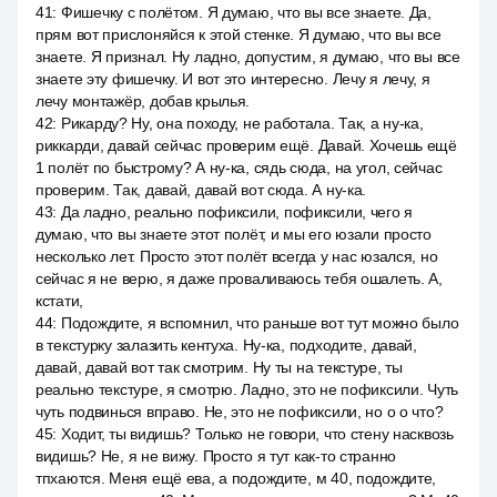
41
:
Фишечку с полётом. Я думаю, что вы все знаете. Да,
прям вот прислоняйся к этой стенке. Я думаю, что вы все
знаете. Я признал. Ну ладно, допустим, я думаю, что вы все
знаете эту фишечку. И вот это интересно. Лечу я лечу, я
лечу монтажёр, добав крылья.
42
:
Рикарду? Ну, она походу, не работала. Так, а ну-ка,
риккарди, давай сейчас проверим ещё. Давай. Хочешь ещё
1 полёт по быстрому? А ну-ка, сядь сюда, на угол, сейчас
проверим. Так, давай, давай вот сюда. А ну-ка.
43
:
Да ладно, реально пофиксили, пофиксили, чего я
думаю, что вы знаете этот полёт, и мы его юзали просто
несколько лет. Просто этот полёт всегда у нас юзался, но
сейчас я не верю, я даже проваливаюсь тебя ошалеть. А,
кстати,
44
:
Подождите, я вспомнил, что раньше вот тут можно было
в текстурку залазить кентуха. Ну-ка, подходите, давай,
давай, давай вот так смотрим. Ну ты на текстуре, ты
реально текстуре, я смотрю. Ладно, это не пофиксили. Чуть
чуть подвинься вправо. Не, это не пофиксили, но o o что?
45
:
Ходит, ты видишь? Только не говори, что стену насквозь
видишь? Не, я не вижу. Просто я тут как-то странно
тпхаются. Меня ещё ева, а подождите, м 40, подождите,