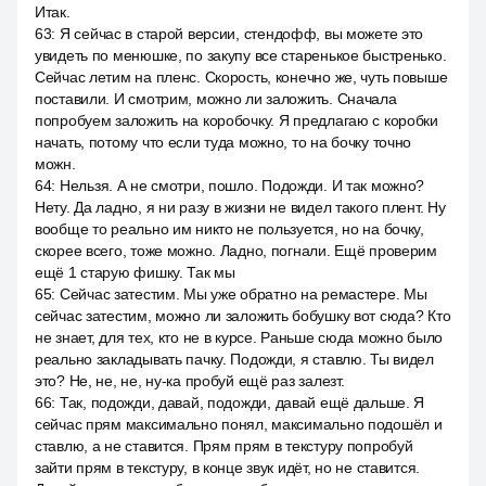
Итак.
63
:
Я сейчас в старой версии, стендофф, вы можете это
увидеть по менюшке, по закупу все старенькое быстренько.
Сейчас летим на пленс. Скорость, конечно же, чуть повыше
поставили. И смотрим, можно ли заложить. Сначала
попробуем заложить на коробочку. Я предлагаю с коробки
начать, потому что если туда можно, то на бочку точно
можн.
64
:
Нельзя. А не смотри, пошло. Подожди. И так можно?
Нету. Да ладно, я ни разу в жизни не видел такого плент. Ну
вообще то реально им никто не пользуется, но на бочку,
скорее всего, тоже можно. Ладно, погнали. Ещё проверим
ещё 1 старую фишку. Так мы
65
:
Сейчас затестим. Мы уже обратно на ремастере. Мы
сейчас затестим, можно ли заложить бобушку вот сюда? Кто
не знает, для тех, кто не в курсе. Раньше сюда можно было
реально закладывать пачку. Подожди, я ставлю. Ты видел
это? Не, не, не, ну-ка пробуй ещё раз залезт.
66
:
Так, подожди, давай, подожди, давай ещё дальше. Я
сейчас прям максимально понял, максимально подошёл и
ставлю, а не ставится. Прям прям в текстуру попробуй
зайти прям в текстуру, в конце звук идёт, но не ставится.