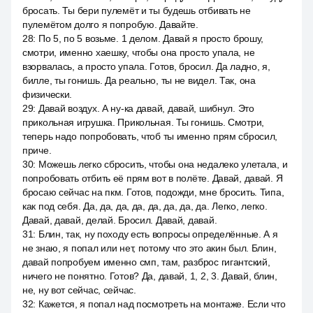
бросать. Ты бери пулемёт и ты будешь отбивать не
пулемётом долго я попробую. Давайте.
28
:
По 5, по 5 возьме. 1 делом. Давай я просто брошу,
смотри, именно хаешку, чтобы она просто упала, не
взорвалась, а просто упала. Готов, бросил. Да ладно, я,
билле, ты гонишь. Да реально, ты не видел. Так, она
физически.
29
:
Давай воздух. А ну-ка давай, давай, шибнул. Это
прикольная игрушка. Прикольная. Ты гонишь. Смотри,
теперь надо попробовать, чтоб ты именно прям сбросил,
приче.
30
:
Можешь легко сбросить, чтобы она недалеко улетала, и
попробовать отбить её прям вот в полёте. Давай, давай. Я
бросаю сейчас на пкм. Готов, подожди, мне бросить. Типа,
как под себя. Да, да, да, да, да, да, да, да. Легко, легко.
Давай, давай, делай. Бросил. Давай, давай.
31
:
Блин, так, ну походу есть вопросы определённые. А я
не знаю, я попал или нет, потому что это акин был. Блин,
давай попробуем именно смп, там, разброс гигантский,
ничего не понятно. Готов? Да, давай, 1, 2, 3. Давай, блин,
не, ну вот сейчас, сейчас.
32
:
Кажется, я попал над посмотреть на монтаже. Если что