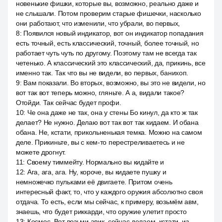
новенькие фишки, которые вы, возможно, реально даже и
не слышали. Потом проверим старые фишечки, насколько
они работают, что изменили, что убрали, во первых,
8
:
Появился новый индикатор, вот он индикатор попадания
есть точный, есть классический, точный, более точный, но
работает чуть чуть по другому. Поэтому там не всегда так
четенько. А классический это классический, да, прикинь, все
именно так. Так что вы не видели, во первых, банихоп.
9
:
Вам показали. Во вторых, возможно, вы это не видели, но
вот так вот теперь можно, гляньте. А а, видали такое?
Отойди. Так сейчас будет профи.
10
:
Че она даже не так, она у стены Бо кинул, да кто ж так
делает? Не нужно. Делаю вот так вот так кидаем. И обана
обана. Не, кстати, прикольненькая темка. Можно на самом
деле. Прикиньте, вы с кем-то перестреливаетесь и не
можете дрогнут.
11
:
Своему тиммейту. Нормально вы кидайте и
12
:
Ага, ага, ага. Ну, короче, вы кидаете пушку и
немножечко пульками её двигаете. Притом очень
интересный факт, то, что у каждого оружия абсолютно своя
отдача. То есть, если мы сейчас, к примеру, возьмём авм,
знаешь, что будет риккарди, что оружие улетит просто
13
:
Космос. Вот возьми авик, сейчас делаем, кстати, из