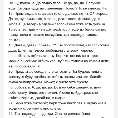
Ну, ну, получше. Да ладно тебе. Ну да, да, да. Получше
ещё. Смотря куда ты стреляешь. Понял? Тоже зависит. Ну.
18
:
Прям сюда, в краюшек то оно дальше летит. Ой, хорош.
Да не, ну прикольно, знаешь, реальность физика, да, в
курсе ещё теперь модельи персонажей тоже есть физика.
То есть, вот дай мне ещё headshot, я ещё до бахну сальто
назад, если в прыжке попадёшь, так подожди, савика,
прыгай.
19
:
Давай, давай, прыгай, ***. Ты просто упал, как сосисочки
духа. Блин, мы вчера пробовали с эльсом, короче,
попробовать отбить хаешку. Короче, появился вопрос,
можно ли сейчас отбить хаешку? Мы толком на самом деле
не попробовали. Я
20
:
Предлагаю сегодня это затестить. Ты будешь кидать
хаешку, я буду пробовать отбить ножом или нет. Давайте
сначала попробуем. Может, с пистолета просто
попробовать. А, да, да, да. Возьми себе хаешку, возьми
себе кешку. Блин, это прикол. А если выйдет реально
отбить. Короче, давай на, я кидаю.
21
:
Бери тоже пистолет, бери тоже пистолет, я кидаю кое в
воздух и стреляем с пистолета.
22
:
Так, подожди, подожди. Она не должна была