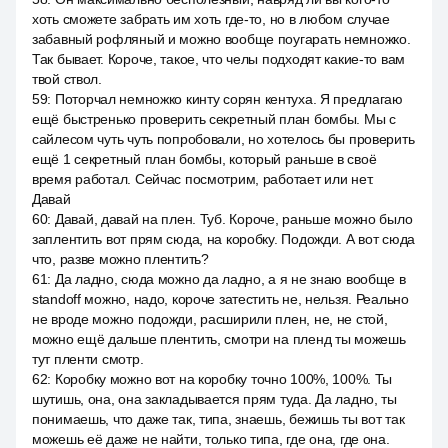
хоть сможете забрать им хоть где-то, но в любом случае
забавный рофляный и можно вообще поугарать немножко.
Так бывает. Короче, такое, что челы подходят какие-то вам
твой ствол.
59
:
Поторчал немножко кинту сорян кентуха. Я предлагаю
ещё быстренько проверить секретный план бомбы. Мы с
сайлесом чуть чуть попробовали, но хотелось бы проверить
ещё 1 секретный план бомбы, который раньше в своё
время работал. Сейчас посмотрим, работает или нет.
Давай
60
:
Давай, давай на плен. Туб. Короче, раньше можно было
заплентить вот прям сюда, на коробку. Подожди. А вот сюда
что, разве можно плентить?
61
:
Да ладно, сюда можно да ладно, а я не знаю вообще в
standoff можно, надо, короче затестить не, нельзя. Реально
не вроде можно подожди, расширили плен, не, не стой,
можно ещё дальше плентить, смотри на пленд ты можешь
тут пленти смотр.
62
:
Коробку можно вот на коробку точно 100%, 100%. Ты
шутишь, она, она закладывается прям туда. Да ладно, ты
понимаешь, что даже так, типа, знаешь, бежишь ты вот так
можешь её даже не найти, только типа, где она, где она.