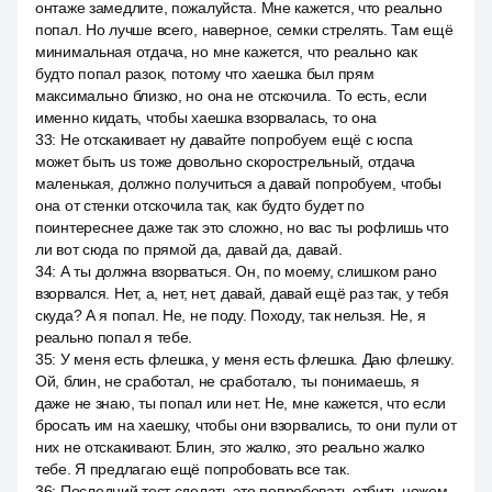
онтаже замедлите, пожалуйста. Мне кажется, что реально
попал. Но лучше всего, наверное, семки стрелять. Там ещё
минимальная отдача, но мне кажется, что реально как
будто попал разок, потому что хаешка был прям
максимально близко, но она не отскочила. То есть, если
именно кидать, чтобы хаешка взорвалась, то она
33
:
Не отскакивает ну давайте попробуем ещё с юспа
может быть us тоже довольно скорострельный, отдача
маленькая, должно получиться а давай попробуем, чтобы
она от стенки отскочила так, как будто будет по
поинтереснее даже так это сложно, но вас ты рофлишь что
ли вот сюда по прямой да, давай да, давай.
34
:
А ты должна взорваться. Он, по моему, слишком рано
взорвался. Нет, а, нет, нет, давай, давай ещё раз так, у тебя
скуда? А я попал. Не, не поду. Походу, так нельзя. Не, я
реально попал я тебе.
35
:
У меня есть флешка, у меня есть флешка. Даю флешку.
Ой, блин, не сработал, не сработало, ты понимаешь, я
даже не знаю, ты попал или нет. Не, мне кажется, что если
бросать им на хаешку, чтобы они взорвались, то они пули от
них не отскакивают. Блин, это жалко, это реально жалко
тебе. Я предлагаю ещё попробовать все так.
36
:
Последний тест сделать это попробовать отбить ножом,