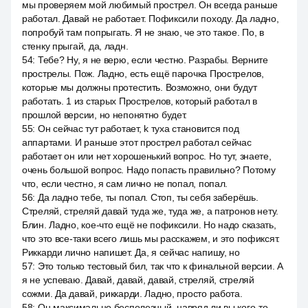
мы проверяем мой любимый прострел. Он всегда раньше
работал. Давай не работает. Пофиксили походу. Да ладно,
попробуй там попрыгать. Я не знаю, че это такое. По, в
стенку прыгай, да, ладн.
54
:
Тебе? Ну, я не верю, если честно. Разрабы. Верните
прострелы. Пож. Ладно, есть ещё парочка Прострелов,
которые мы должны протестить. Возможно, они будут
работать. 1 из старых Прострелов, который работал в
прошлой версии, но непонятно будет.
55
:
Он сейчас тут работает, k туха становится под
аппартами. И раньше этот прострел работал сейчас
работает он или нет хорошенький вопрос. Но тут, знаете,
очень большой вопрос. Надо попасть правильно? Потому
что, если честно, я сам лично не попал, попал.
56
:
Да ладно тебе, ты попал. Стоп, ты себя заберёшь.
Стреляй, стреляй давай туда же, туда же, а патронов нету.
Блин. Ладно, кое-что ещё не пофиксили. Но надо сказать,
что это все-таки всего лишь мы расскажем, и это пофиксят.
Риккарди лично напишет. Да, я сейчас напишу, но
57
:
Это только тестовый бил, так что к финальной версии. А
я не успеваю. Давай, давай, давай, стреляй, стреляй
сожми. Да давай, риккарди. Ладно, просто работа.
58
:
Он максимально бесполезный, навряд ли вы кого-то