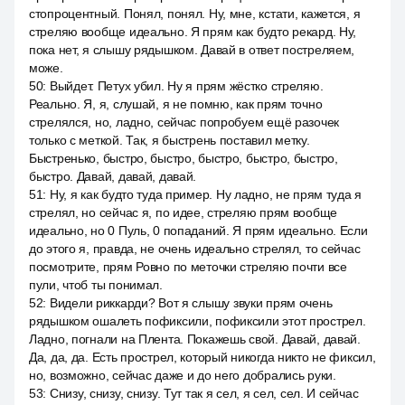
стопроцентный. Понял, понял. Ну, мне, кстати, кажется, я
стреляю вообще идеально. Я прям как будто рекард. Ну,
пока нет, я слышу рядышком. Давай в ответ постреляем,
може.
50
:
Выйдет. Петух убил. Ну я прям жёстко стреляю.
Реально. Я, я, слушай, я не помню, как прям точно
стрелялся, но, ладно, сейчас попробуем ещё разочек
только с меткой. Так, я быстрень поставил метку.
Быстренько, быстро, быстро, быстро, быстро, быстро,
быстро. Давай, давай, давай.
51
:
Ну, я как будто туда пример. Ну ладно, не прям туда я
стрелял, но сейчас я, по идее, стреляю прям вообще
идеально, но 0 Пуль, 0 попаданий. Я прям идеально. Если
до этого я, правда, не очень идеально стрелял, то сейчас
посмотрите, прям Ровно по меточки стреляю почти все
пули, чтоб ты понимал.
52
:
Видели риккарди? Вот я слышу звуки прям очень
рядышком ошалеть пофиксили, пофиксили этот прострел.
Ладно, погнали на Плента. Покажешь свой. Давай, давай.
Да, да, да. Есть прострел, который никогда никто не фиксил,
но, возможно, сейчас даже и до него добрались руки.
53
:
Снизу, снизу, снизу. Тут так я сел, я сел, сел. И сейчас